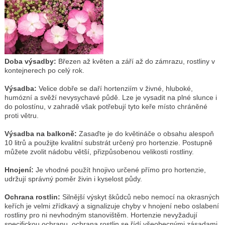
Doba výsadby:
Březen až květen a září až do zámrazu, rostliny v
kontejnerech po celý rok.
Výsadba:
Velice dobře se daří hortenziím v živné, hluboké,
humózní a svěží nevysychavé půdě. Lze je vysadit na plné slunce i
do polostínu, v zahradě však potřebují tyto keře místo chráněné
proti větru.
Výsadba na balkoně:
Zasaďte je do květináče o obsahu alespoň
10 litrů a použijte kvalitní substrát určený pro hortenzie. Postupně
můžete zvolit nádobu větší, přizpůsobenou velikosti rostliny.
Hnojení:
Je vhodné použít hnojivo určené přímo pro hortenzie,
udržují správný poměr živin i kyselost půdy.
Ochrana rostlin:
Silnější výskyt škůdců nebo nemocí na okrasných
keřích je velmi zřídkavý a signalizuje chyby v hnojení nebo oslabení
rostliny pro ni nevhodným stanovištěm. Hortenzie nevyžadují
specifickou ochranu, ochrana rostlin se řídí všeobecnými zásadami.