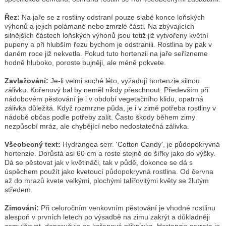
Řez:
Na jaře se z rostliny odstraní pouze slabé konce loňských
výhonů a jejich polámané nebo zmrzlé části. Na zbývajících
silnějších částech loňských výhonů jsou totiž již vytvořeny květní
pupeny a při hlubším řezu bychom je odstranili. Rostlina by pak v
daném roce již nekvetla. Pokud tuto hortenzii na jaře seřízneme
hodně hluboko, poroste bujněji, ale méně pokvete.
Zavlažování:
Je-li velmi suché léto, vyžadují hortenzie silnou
zálivku. Kořenový bal by neměl nikdy přeschnout. Především při
nádobovém pěstování je i v období vegetačního klidu, opatrná
zálivka důležitá. Když rozmrzne půda, je i v zimě potřeba rostliny v
nádobě občas podle potřeby zalít. Často škody během zimy
nezpůsobí mráz, ale chybějící nebo nedostatečná zálivka.
Všeobecný text:
Hydrangea serr. 'Cotton Candy', je půdopokryvná
hortenzie. Dorůstá asi 60 cm a roste stejně do šířky jako do výšky.
Dá se pěstovat jak v květináči, tak v půdě, dokonce se dá s
úspěchem použít jako kvetoucí půdopokryvná rostlina. Od června
až do mrazů kvete velkými, plochými talířovitými květy se žlutým
středem.
Zimování:
Při celoročním venkovním pěstování je vhodné rostlinu
alespoň v prvních letech po výsadbě na zimu zakrýt a důkladněji