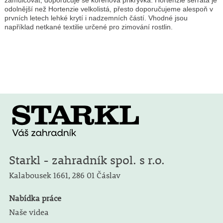
zamulčovat, doporučuje se kořenová přikrývka. Hortenzie serrata je
odolnější než Hortenzie velkolistá, přesto doporučujeme alespoň v
prvních letech lehké krytí i nadzemních částí. Vhodné jsou
například netkané textilie určené pro zimování rostlin.
Starkl - zahradník spol. s r.o.
Kalabousek 1661,
286 01 Čáslav
Nabídka práce
Naše videa