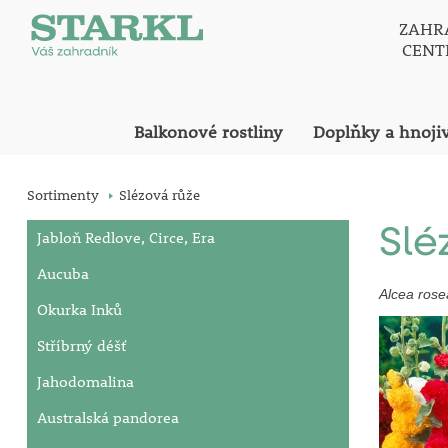
ZAHR
CEN
Balkonové rostliny
Doplňky a hnoji
Sortimenty
Slézová růže
Slé
Jabloň Redlove, Circe, Era
Aucuba
Alcea rose
Okurka Inků
Stříbrný déšť
Jahodomalina
Australská pandorea