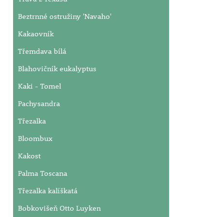
Beztrnné ostružiny 'Navaho'
Kakaovník
Třemdava bílá
Blahovičník eukalyptus
Kaki - Tomel
Pachysandra
Třezalka
Bloombux
Kakost
Palma Toscana
Třezalka kalíškatá
Bobkovišeň Otto Luyken