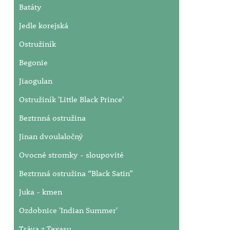
Batáty
Jedle korejská
Ostružiník
Begonie
Jiaogulan
Ostružiník 'Little Black Prince'
Beztrnná ostružina
Jinan dvoulaločný
Ovocné stromky - sloupovité
Beztrnná ostružina “Black Satin”
Juka - kmen
Ozdobnice 'Indian Summer'
Tráva z Texasu