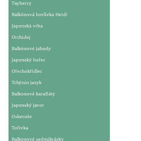
Tayberry
Balkónová borůvka Heidi
Japonská vrba
Orchidej
Balkónové jahody
Japonský hořec
Ořechokřídlec
Tchýnin jazyk
Balkonové karafiáty
Japonský javor
Oskeruše
Tořivka
Balkonové sedmikrásky