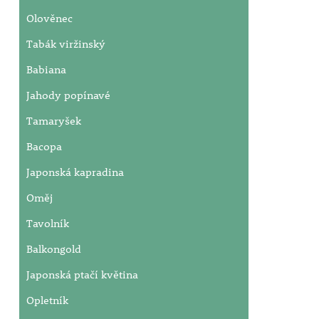
Olověnec
Tabák viržinský
Babiana
Jahody popínavé
Tamaryšek
Bacopa
Japonská kapradina
Oměj
Tavolník
Balkongold
Japonská ptačí květina
Opletník