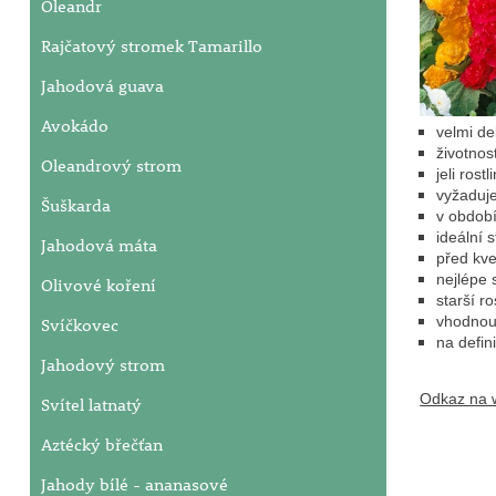
Oleandr
Rajčatový stromek Tamarillo
Jahodová guava
Avokádo
velmi de
životnos
Oleandrový strom
jeli rost
vyžaduj
Šuškarda
v období
ideální 
Jahodová máta
před kve
nejlépe 
Olivové koření
starší r
vhodnou 
Svíčkovec
na defin
Jahodový strom
Odkaz na w
Svítel latnatý
Aztécký břečťan
Jahody bílé - ananasové