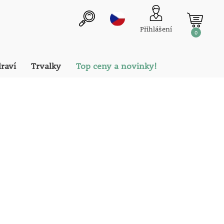
Přihlášení
0
draví
Trvalky
Top ceny a novinky!