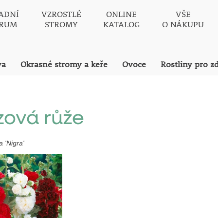
ADNÍ
VZROSTLÉ
ONLINE
VŠE
TRUM
STROMY
KATALOG
O NÁKUPU
va
Okrasné stromy a keře
Ovoce
Rostliny pro z
zová růže
a 'Nigra'