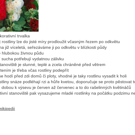
korativní trvalka
t rostliny lze do jisté míry prodloužit včasným řezem po odkvětu
lina již víceletá, seřezáváme ji po odkvětu v blízkosti půdy
e hlubokou živnou půdu
 sucha potřebují vydatnou zálivku
stanoviště je slunné, teplé a zcela chráněné před větrem
tením je třeba včas rostliny podepřít
se hodí před zdi domů či ploty, vhodné je taky rostlinu vysadit k holi
ostliny snáze podléhají rzi a hůře kvetou, doporučuje se proto pěstovat t
dobou k výsevu je červen až červenec a to do rašelinných květináčů
itivní stanoviště pak vysazujeme mladé rostlinky na počátku podzimu 
ikipedii