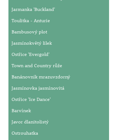
Jarmanka 'Buckland'
Toulitka - Anturie
Bambusový plot
Jasmínokvětý lilek
Ostřice 'Evergold'
Town and Country růže
Banánovník mrazuvzdorný
Jasmínovka jasmínovitá
Ostřice 'Ice Dance'
Barvínek
Javor dlanitolistý
Ostrouhatka