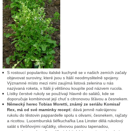
S rostoucí popularitou italské kuchyně se v našich zemích začaly
objevovat suroviny, které jsou s Itálií neodmyslitelně spojeny.
Významné místo mezi nimi zaujímá listová zelenina u nás
nazývaná roketa, v Itálii ji většinou koupíte pod názvem rucola.
Lístky čerstvé rukoly se používají hlavně do salátů, kde se
doporučuje kombinovat její chuť s citronovou šťávou a česnekem.
Německý herec Tobias Moretti, známý ze seriálu Komisař
Rex, má od své maminky recept:
dává jemně nakrájenou
rukolu do těstovin pappardelle spolu s olivami, česnekem, rajčaty
a ricottou. Lucemburská šéfkuchařka Lea Linster dělá rukolový
salát s třešňovými rajčátky, olivovou pastou tapenadou,