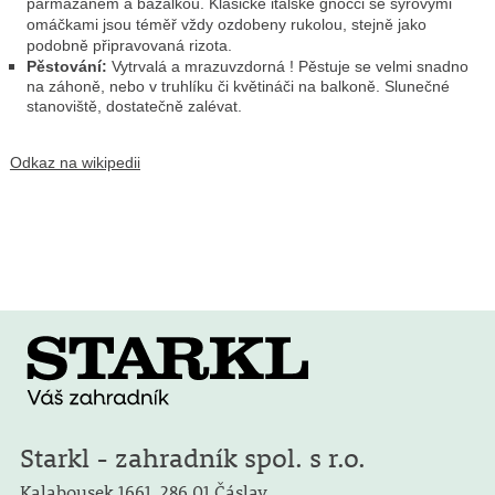
parmazánem a bazalkou. Klasické italské gnocci se sýrovými
omáčkami jsou téměř vždy ozdobeny rukolou, stejně jako
podobně připravovaná rizota.
Pěstování:
Vytrvalá a mrazuvzdorná ! Pěstuje se velmi snadno
na záhoně, nebo v truhlíku či květináči na balkoně. Slunečné
stanoviště, dostatečně zalévat.
Odkaz na wikipedii
Starkl - zahradník spol. s r.o.
Kalabousek 1661,
286 01 Čáslav