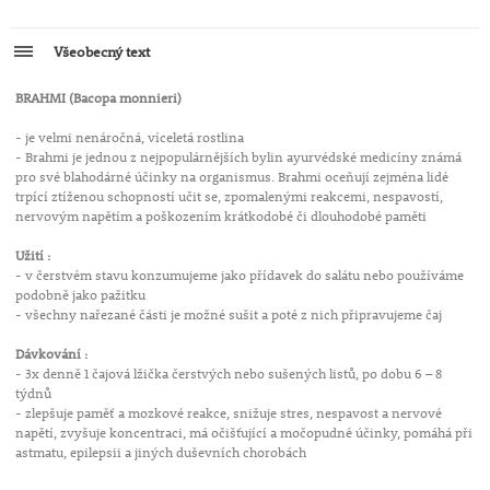
Všeobecný text
BRAHMI (Bacopa monnieri)
- je velmi nenáročná, víceletá rostlina
- Brahmi je jednou z nejpopulárnějších bylin ayurvédské medicíny známá
pro své blahodárné účinky na organismus. Brahmi oceňují zejména lidé
trpící ztíženou schopností učit se, zpomalenými reakcemi, nespavostí,
nervovým napětím a poškozením krátkodobé či dlouhodobé paměti
Užití :
- v čerstvém stavu konzumujeme jako přídavek do salátu nebo používáme
podobně jako pažitku
- všechny nařezané části je možné sušit a poté z nich připravujeme čaj
Dávkování :
- 3x denně 1 čajová lžička čerstvých nebo sušených listů, po dobu 6 – 8
týdnů
- zlepšuje paměť a mozkové reakce, snižuje stres, nespavost a nervové
napětí, zvyšuje koncentraci, má očišťující a močopudné účinky, pomáhá při
astmatu, epilepsii a jiných duševních chorobách