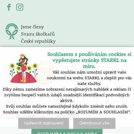
Jsme členy
Svazu školkařů
České republiky
Souhlasem s používáním cookies si
vypěstujete stránky STARKL na
míru.
Váš souhlas nám umožní upravit vaše
soukromí na webu STARKL a zlepšit pro vás
naše služby.
Díky němu zamezíme zobrazení nezajímavých nabídek a reklam či
zvýšíme bezpečí vašich údajů snadnější identifikací podvodných
aktivit.
Pobočky
Svůj souhlas můžete samozřejmě kdykoliv změnit nebo zrušit.
Souhlas udělíte kliknutím na políčko „ROZUMÍM A SOUHLASÍM“.
Upřesnit nastavení
Odmítnout vše