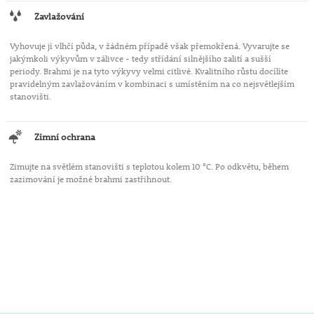
Zavlažování
Vyhovuje jí vlhčí půda, v žádném případě však přemokřená. Vyvarujte se
jakýmkoli výkyvům v zálivce - tedy střídání silnějšího zalití a sušší
periody. Brahmi je na tyto výkyvy velmi citlivé. Kvalitního růstu docílíte
pravidelným zavlažováním v kombinaci s umístěním na co nejsvětlejším
stanovišti.
Zimní ochrana
Zimujte na světlém stanovišti s teplotou kolem 10 °C. Po odkvětu, během
zazimování je možné brahmi zastřihnout.