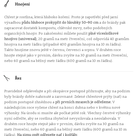
Hnojení
Chřest je rostlina, která hluboko koření. Proto je zapotřebí před jarní
výsadbou
půdu hluboce prokypřit do hloubky 50–90 cm
a do brázdy pak
zapracovat dostatek kompostu, chlévské mrvy, nebo podobných
organických hnojiv. Po zakořenění můžete použít
plné vícesložkové
hnojivo (universal)
, 20 gramů na metr čtvereční, což odpovídá 40 gramům
hnojiva na metr řádku (případně 400 gramům hnojiva na 10 m řádku).
Takto hnojíme znovu ještě v červnu, červenci a srpnu. V druhém roce
hnojte stejně jako v prvním, dávku zvyšte na 30 gramů na metr čtvereční,
nebo 60 gramů na běžný metr řádku (600 gramů na 10 m řádku).
Řez
Pravidelně odplevelujte a při okopávce postupně přihrnujte, aby na podzim
byly brázdy dobře nahrnuté a zarovnané. Zelené chřestové prýty (nať) na
podzim postupně zhnědnou a
při prvních mrazech je odřežeme.
V
následujícím roce vyžene chřest na konci dubna nebo v květnu nové
výhonky. Na úrodu si musíte ale počkat ještě rok. Všechny čerstvé výhonky
nyní odřežte, aby se rostlina zbytečně nevysilovala a neoslabovala. V
druhém roce hnojte stejně jako v prvním, dávku zvyšte na 30 gramů na
metr čtvereční, nebo 60 gramů na běžný metr řádku (600 gramů na 10 m
řádku).
Na zimu opět odřezejte nať i košťály.