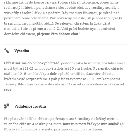
sklízíme tak až do konce června. Potom sklizeň ukončíme, ponecháme
rozhrnutý hrůbek a ponecháme chřest volně růst, aby rostliny zesílily a
vytvořily zásobní látky. Na podzim, kdy rostliny žloutnou, je mírně nad
povrchem země odřízneme. Pak pokračujeme dále, jak je popsáno výše (v
březnu nahrnutí hrůbku atd…). Se zeleným chřestem hrůbky dělat
nemusíte, řeže se přímo u země. Za Vaši práci budete nyní odměněni
domácím chřestem,
přejeme Vám dobrou chuť !
Výsadba
Chřest sázíme do hlubokých brázd,
podobně jako brambory, pro bílý chřest
musí být asi 22-25 cm hluboké a dole asi 20 cm široké. U zeleného chřestu
stačí jen 10-15 cm hloubky a dole opět 20 cm šířka. Sazenice chřestu
hvězdicovitě rozprostřeme a pak ještě zasypeme asi 8-10 cm kompostní
zeminy. Bílý chřest sázíme do řady asi 33 cm od sebe a zelený asi 25 cm od
sebe.
Vzdálenost rostlin
Při pěstování bílého chřestu potřebujete asi 3 rostliny na běžný metr, u
zeleného chřestu 4 rostliny na metr.
Rozestup mezi řádky je minimálně 1,8
m,
a to z důvodu dostatečného přístupu vzduchu k rostlinám.