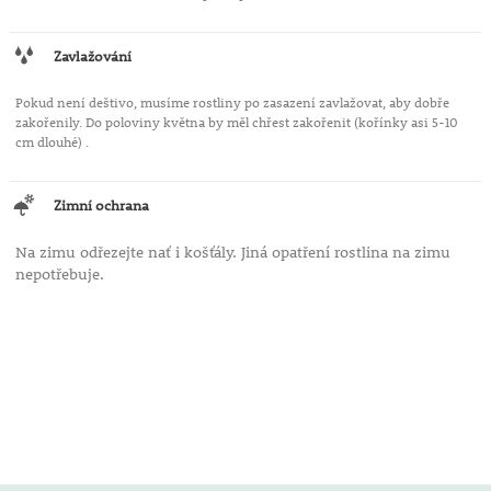
Zavlažování
Pokud není deštivo, musíme rostliny po zasazení zavlažovat, aby dobře
zakořenily. Do poloviny května by měl chřest zakořenit (kořínky asi 5-10
cm dlouhé) .
Zimní ochrana
Na zimu odřezejte nať i košťály. Jiná opatření rostlina na zimu
nepotřebuje.