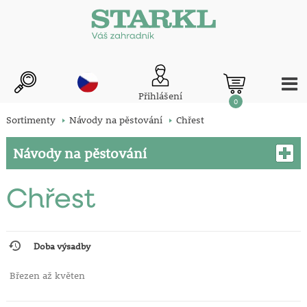
Přihlášení
0
Sortimenty
Návody na pěstování
Chřest
Návody na pěstování
Chřest
Doba výsadby
Březen až květen