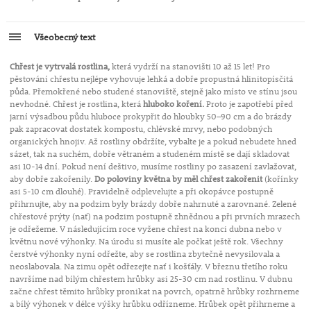
Všeobecný text
Chřest je vytrvalá rostlina,
která vydrží na stanovišti 10 až 15 let! Pro
pěstování chřestu nejlépe vyhovuje lehká a dobře propustná hlinitopísčitá
půda. Přemokřené nebo studené stanoviště, stejně jako místo ve stínu jsou
nevhodné. Chřest je rostlina, která
hluboko koření.
Proto je zapotřebí před
jarní výsadbou půdu hluboce prokypřit do hloubky 50–90 cm a do brázdy
pak zapracovat dostatek kompostu, chlévské mrvy, nebo podobných
organických hnojiv. Až rostliny obdržíte, vybalte je a pokud nebudete hned
sázet, tak na suchém, dobře větraném a studeném místě se dají skladovat
asi 10-14 dní. Pokud není deštivo, musíme rostliny po zasazení zavlažovat,
aby dobře zakořenily.
Do poloviny května by měl chřest zakořenit
(kořínky
asi 5-10 cm dlouhé). Pravidelně odplevelujte a při okopávce postupně
přihrnujte, aby na podzim byly brázdy dobře nahrnuté a zarovnané. Zelené
chřestové prýty (nať) na podzim postupně zhnědnou a při prvních mrazech
je odřežeme. V následujícím roce vyžene chřest na konci dubna nebo v
květnu nové výhonky. Na úrodu si musíte ale počkat ještě rok. Všechny
čerstvé výhonky nyní odřežte, aby se rostlina zbytečně nevysilovala a
neoslabovala. Na zimu opět odřezejte nať i košťály. V březnu třetího roku
navršíme nad bílým chřestem hrůbky asi 25-30 cm nad rostlinu. V dubnu
začne chřest těmito hrůbky pronikat na povrch, opatrně hrůbky rozhrneme
a bílý výhonek v délce výšky hrůbku odřízneme. Hrůbek opět přihrneme a