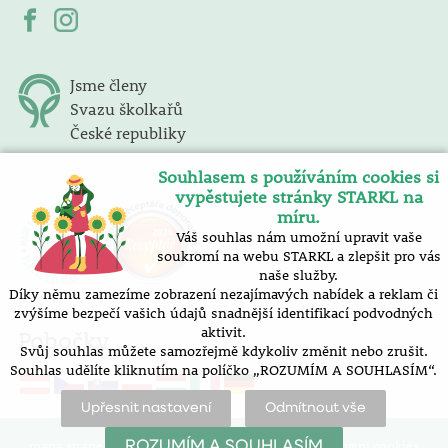
Jsme členy
Svazu školkařů
České republiky
Souhlasem s používáním cookies si
vypěstujete stránky STARKL na
míru.
Váš souhlas nám umožní upravit vaše
soukromí na webu STARKL a zlepšit pro vás
naše služby.
Díky němu zamezíme zobrazení nezajímavých nabídek a reklam či
zvýšíme bezpečí vašich údajů snadnější identifikací podvodných
aktivit.
Pobočky
Svůj souhlas můžete samozřejmě kdykoliv změnit nebo zrušit.
Souhlas udělíte kliknutím na políčko „ROZUMÍM A SOUHLASÍM“.
Upřesnit nastavení
Odmítnout vše
mapa stránek |
prohlášení o přístupnosti |
nastavení cookies
ROZUMÍM A SOUHLASÍM