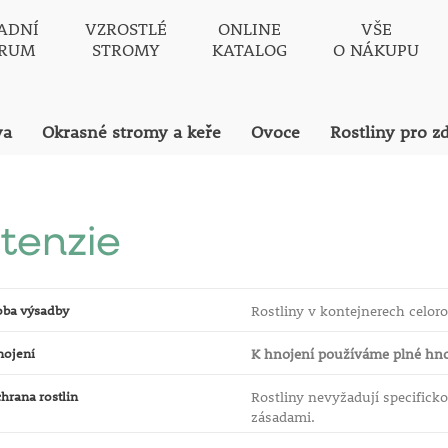
ADNÍ
VZROSTLÉ
ONLINE
VŠE
TRUM
STROMY
KATALOG
O NÁKUPU
va
Okrasné stromy a keře
Ovoce
Rostliny pro z
tenzie
oba výsadby
Rostliny v kontejnerech celor
nojení
K hnojení používáme plné hno
hrana rostlin
Rostliny nevyžadují specifick
zásadami.