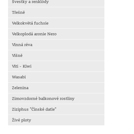
Švestky a renklódy
Třešně
Velkokvětá fuchsie
Velkoplodá aronie Nero
Vinná réva
Višně
Viti - Kiwi
Wasabi
Zelenina
Zimovzdorné balkonové rostliny
Ziziphus "Čínské datle"
Živé ploty