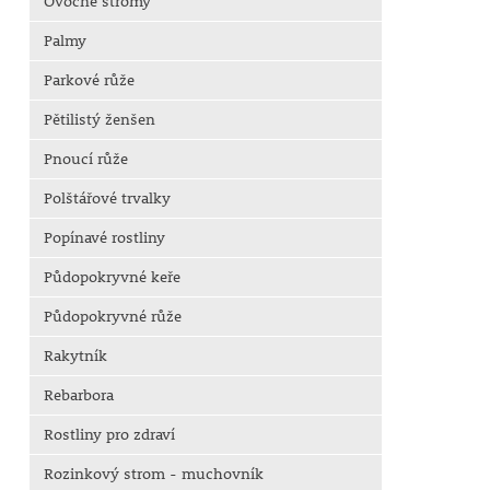
Ovocné stromy
Palmy
Parkové růže
Pětilistý ženšen
Pnoucí růže
Polštářové trvalky
Popínavé rostliny
Půdopokryvné keře
Půdopokryvné růže
Rakytník
Rebarbora
Rostliny pro zdraví
Rozinkový strom - muchovník