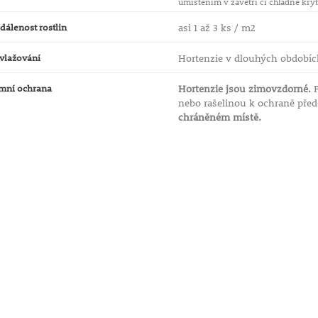
umístěním v závětří či chladné kryté
dálenost rostlin
asi 1 až 3 ks / m2
vlažování
Hortenzie v dlouhých obdobíc
mní ochrana
Hortenzie jsou zimovzdorné.
P
nebo rašelinou k ochraně pře
chráněném místě.