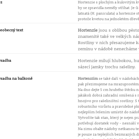
ez
Hortenzie s plochým a kulovitým kv
by se zpravidla neměly stříhat. Je-
latnatá (H. paniculata) a hortenzie
protože kvetou na jednoletém dřevě
eobecný text
Hortenzie
jsou s oblibou pěsto
znamenitě také ve velkých nád
Rostliny v nich přesazujeme k
zeminu v nádobě nenecháme 
ýsadba
Hortenzie milují hlubokou, h
sázecí jamky trochu rašeliny.
sadba na balkoně
Hortenziím
se také daří v nádobách
pak přezimujeme na mrazuprostém 
Na dno dejte 5 cm hrubého štěrku 
jakákoli dobrá zahradní smíšená s ra
hnojivo pro rašeliništní rostliny. 
robustního vzrůstu a pravidelné plo
nejlepším řešením umístit do nádo
Vytvoříte tak stan, který je nejen p
potřebují dostatek vody - nesnáší 
Na zimu obalte nádoby netkanou text
je pouze za teplejších bezmrazých 