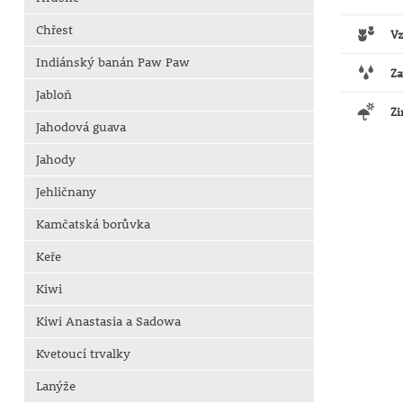
Chřest
Vz
Indiánský banán Paw Paw
Za
Jabloň
Zi
Jahodová guava
Jahody
Jehličnany
Kamčatská borůvka
Keře
Kiwi
Kiwi Anastasia a Sadowa
Kvetoucí trvalky
Lanýže