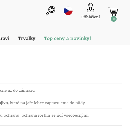
Přihlášení
0
draví
Trvalky
Top ceny a novinky!
očně až do zámrazu
jivo,
které na jaře lehce zapracujeme do půdy.
ou ochranu, ochrana rostlin se řídí všeobecnými