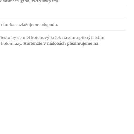
 místnosti (garáž, světlý sklep atd).
h horka zavlažujeme odspodu.
řesto by se měl kořenový krček na zimu přikrýt listím
d holomrazy.
Hortenzie v nádobách přezimujeme na