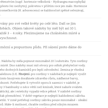
ětenstvím (např. hortenzie velkolistá - Hydrangea macrophylla)
li přesto řez nezbytný, pokvetou v příštím roce jen málo. Hortenzie
 stromečkovitá (H. arborescens) se každoročně zpětně seřezávají,
.
vány pro své velké květy po celé léto. Daří se jim
obách. Objem takové nádoby by měl být asi 10 l.
aždé 3 - 4 roky. Přezimujeme na chráněném místě a
vyschnout.
umózní a propustnou půdu. Při sázení proto dáme do
. Nádoba by měla pojmout minimálně 20 l substrátu. Tyto rostliny
místě. Dno nádoby musí mít otvory pro odtok přebytečné vody.
nebo drobných kamínků pro lepší odvodnění. Zemina je vhodná
šelinou (1:3).
Hnojení:
pro rostliny v nádobách je nejlepší využít
S tímto hnojivem dosáhnete zdravého růstu, nádherné barvy,
dnosti. Potřebujete-li vytvořit oporu k sazenici v nádobě, je
by 3 bambusky o něco větší než kmínek, které nahoře svážete.
raktický, ale i esteticky vypadá velice pěkně. V nádobě rostliny
však přemokření. V době vegetace je nejlepší každodenní zálivka.
ilií. V zimě potřebují rostliny zálivku pouze minimálně - ideální
dnů. Máte-li možnost, chraňte rostlinu před silným mrazem