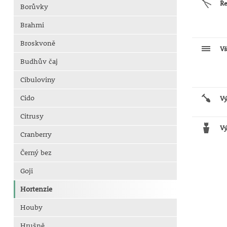
Ř
Borůvky
Brahmi
Broskvoně
Vš
Budhův čaj
Cibuloviny
Cido
V
Citrusy
Vý
Cranberry
Černý bez
Goji
Hortenzie
Houby
Hrušně