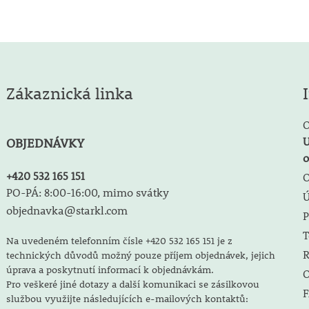
Zákaznická linka
O
U
OBJEDNÁVKY
o
+420 532 165 151
O
PO-PÁ: 8:00-16:00, mimo svátky
objednavka@starkl.com
P
T
Na uvedeném telefonním čísle +420 532 165 151 je z
R
technických důvodů možný pouze příjem objednávek, jejich
úprava a poskytnutí informací k objednávkám.
O
Pro veškeré jiné dotazy a další komunikaci se zásilkovou
F
službou využijte následujících e-mailových kontaktů: