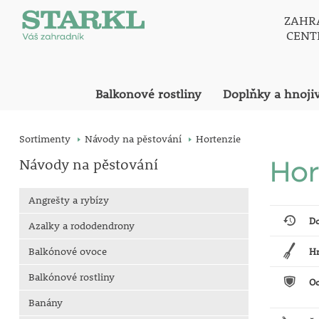
ZAHR
CEN
Balkonové rostliny
Doplňky a hnoji
Sortimenty
Návody na pěstování
Hortenzie
Návody na pěstování
Hor
Angrešty a rybízy
D
Azalky a rododendrony
Balkónové ovoce
H
Balkónové rostliny
Oc
Banány