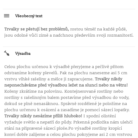
Všeobecný text
Trvalky se pěstují bez problémů,
rostou téměř na každé půdě,
jsou odolné vůči zimě a nadchnou především svoji rozmanitostí.
Výsadba
Celou plochu určenou k výsadbě přeryjeme a pečlivě přitom
odstraníme kořeny plevelů. Pak na plochu naneseme asi 5 cm
vrstvu vlhké rašeliny a mělce ji zapracujeme.
Trvalky nikdy
neponecháváme před výsadbou ležet na slunci nebo na větru!
Kořeny zkrátíme na polovinu. Kontejnerované rostliny nebo
rostliny s rašelinným balem postavíme před výsadbou do vody,
dokud se plně nenasáknou. Správně rozdělené je položíme na
plochu určenou k osázení a zasadíme je pomocí sázecí lopatky.
Trvalky nikdy nesázíme příliš hluboko!
I spodní olistění
vyžaduje světlo a nepatří do půdy. Prkenná podložka nám ulehčí
stání na připravené sázecí ploše.Po výsadbě rostliny kropící
konví dobře zalijeme a celou plochu pokryjeme asi 2 cm vrstvou