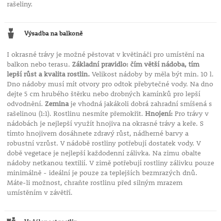
rašeliny.
Výsadba na balkoně
I okrasné trávy je možné pěstovat v květináči pro umístění na
balkon nebo terasu.
Základní pravidlo: čím větší nádoba, tím
lepší růst a kvalita rostlin.
Velikost nádoby by měla být min. 10 l.
Dno nádoby musí mít otvory pro odtok přebytečné vody. Na dno
dejte 5 cm hrubého štěrku nebo drobných kamínků pro lepší
odvodnění.
Zemina
je vhodná jakákoli dobrá zahradní smíšená s
rašelinou (1:1). Rostlinu nesmíte přemokřit.
Hnojení:
Pro trávy v
nádobách je nejlepší využít hnojiva na okrasné trávy a keře. S
tímto hnojivem dosáhnete zdravý růst, nádherné barvy a
robustní vzrůst. V nádobě rostliny potřebují dostatek vody. V
době vegetace je nejlepší každodenní zálivka. Na zimu obalte
nádoby netkanou textilií. V zimě potřebují rostliny zálivku pouze
minimálně - ideální je pouze za teplejších bezmrazých dnů.
Máte-li možnost, chraňte rostlinu před silným mrazem
umístěním v závětří.