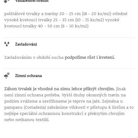
Vzdálenost rostlin
polštářové trvalky a traviny 20 - 25 cm (18 - 20 ks/m2) středně
vysoké kvetoucí trvalky 25 - 35 cm (10 - 15 ks/m2) vysoké
kvetoucí trvalky 40 - 50 cm (6 - 10 ks/m2)
Zavlažování
Zavlažováním v období sucha
podpoříme růst i kvetení.
Zimní ochrana
Záhon trvalek je vhodné na zimu lehce přikrýt chvojím.
Jinak
není zimní ochrana potřeba. Vyšší druhy okrasných travin na
podzim svážeme a sestřihneme je teprve na jaře. Zejména u
pampasu (Cortaderia) zabráníme vlhkosti v přístupu k listům a to
nejlépe speciální ochrannou konstrukcí s překrytím chvojím
nebo netkanou textilií.