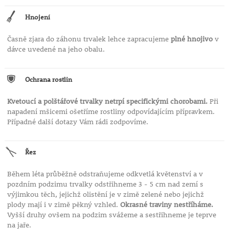
Hnojení
Časně zjara do záhonu trvalek lehce zapracujeme
plné hnojivo
v
dávce uvedené na jeho obalu.
Ochrana rostlin
Kvetoucí a polštářové trvalky netrpí specifickými chorobami.
Při
napadení mšicemi ošetříme rostliny odpovídajícím přípravkem.
Případné další dotazy Vám rádi zodpovíme.
Řez
Během léta průběžně odstraňujeme odkvetlá květenství a v
pozdním podzimu trvalky odstřihneme 3 - 5 cm nad zemí s
výjimkou těch, jejichž olistění je v zimě zelené nebo jejichž
plody mají i v zimě pěkný vzhled.
Okrasné traviny nestříháme.
Vyšší druhy ovšem na podzim svážeme a sestřihneme je teprve
na jaře.