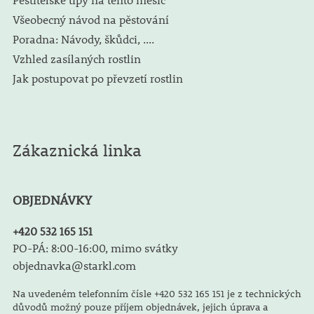
Všeobecný návod na pěstování
Poradna: Návody, škůdci, ....
Vzhled zasílaných rostlin
Jak postupovat po převzetí rostlin
Zákaznická linka
OBJEDNÁVKY
+420 532 165 151
PO-PÁ: 8:00-16:00, mimo svátky
objednavka@starkl.com
Na uvedeném telefonním čísle +420 532 165 151 je z technických
důvodů možný pouze příjem objednávek, jejich úprava a