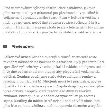
Před zazimováním výhony rostlin lehce zakrátíme. Jakmile
přeneseme rostliny z místnosti pro přezimování ven, silně je
seřízneme do požadovaného tvaru. Řezu v létě se u většiny z
nich vyvarujeme, neboť tímto řezem se ztrácí přirozená krása
rostlin. Při silném nasazení plodů je ale v létě téměř vždy nutné
plody trochu probrat ku prospěchu dostatečné velikosti ovoce.
Všeobecný text
Balkonové ovoce:
Mnoho ovocných druhů znamenitě roste
rovněž v nádobách na balkonech a terasách. Byly pro tento účel
speciálně vyšlechtěny. Vhodná je každá nádoba od objemu asi 20
l. Ve dně ovšem musí mít otvory, aby přebytečná voda mohla
odtékat.
Zemina:
použijeme směs dobré zahradní zeminy a
rašeliny v poměru asi 1:1.
Hnojení:
musí být pravidelné, aby se
dosáhlo dobrého růstu a výnosů. Nejvhodnější je používat plné
vícesložkové hnojivo, které zásobuje rostliny veškerými
živinami. Přihnojuje se v období od vyrašení až po začátek
srpna.
Rostliny do nádob,
které nejsou odolné vůči zimě, jsou
přes léto venku a většina z nich na opravdu slunném a teplém