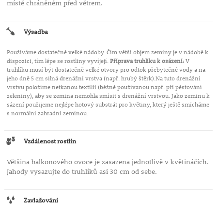
místě chráněném před větrem.
Výsadba
Používáme dostatečně velké nádoby. Čím větší objem zeminy je v nádobě k
dispozici, tím lépe se rostliny vyvíjejí.
Příprava truhlíku k osázení:
V
truhlíku musí být dostatečně velké otvory pro odtok přebytečné vody a na
jeho dně 5 cm silná drenážní vrstva (např. hrubý štěrk).Na tuto drenážní
vrstvu položíme netkanou textilii (běžně používanou např. při pěstování
zeleniny), aby se zemina nemohla smísit s drenážní vrstvou. Jako zeminu k
sázení použijeme nejlépe hotový substrát pro květiny, který ještě smícháme
s normální zahradní zeminou.
Vzdálenost rostlin
Většina balkonového ovoce je zasazena jednotlivě v květináčích.
Jahody vysazujte do truhlíků asi 30 cm od sebe.
Zavlažování