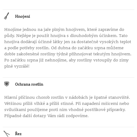
Hnojení
Hnojíme jednou na jaře plným hnojivem, které zapravíme do
půdy. Nejlépe je použít hnojiva s dlouhodobým účinkem. Tato
hnojiva dodávají účinné látky jen za dostatečně vysokých teplot
a podle potřeby rostlin. Od dubna do začátku srpna můžeme
dobře zakořeněné rostliny týdně přihnojovat tekutým hnojivem.
Po začátku srpna již nehnojíme, aby rostliny vstoupily do zimy
plně vyzrálé!
Ochrana rostlin
Hlavní příčinou chorob rostlin v nádobách je špatné stanoviště.
Většinou příliš vlhké a příliš stinné. Při napadení mšicemi nebo
sviluškami použijeme proti nim vhodné postřikové přípravky.
Případné další dotazy Vám rádi zodpovíme.
Řez