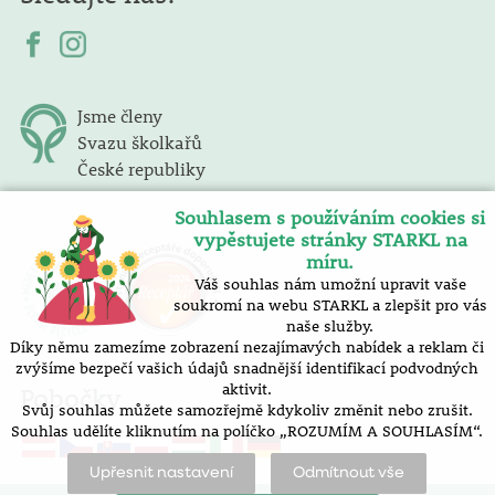
Jsme členy
Svazu školkařů
České republiky
Souhlasem s používáním cookies si
vypěstujete stránky STARKL na
míru.
Váš souhlas nám umožní upravit vaše
soukromí na webu STARKL a zlepšit pro vás
naše služby.
Díky němu zamezíme zobrazení nezajímavých nabídek a reklam či
zvýšíme bezpečí vašich údajů snadnější identifikací podvodných
aktivit.
Pobočky
Svůj souhlas můžete samozřejmě kdykoliv změnit nebo zrušit.
Souhlas udělíte kliknutím na políčko „ROZUMÍM A SOUHLASÍM“.
Upřesnit nastavení
Odmítnout vše