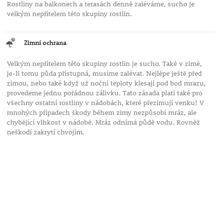
Rostliny na balkonech a terasách denně zaléváme, sucho je
velkým nepřítelem této skupiny rostlin.
Zimní ochrana
Velkým nepřítelem této skupiny rostlin je sucho. Také v zimě,
je-li tomu půda přístupná, musíme zalévat. Nejlépe ještě před
zimou, nebo také když už noční teploty klesají pod bod mrazu,
provedeme jednu pořádnou zálivku. Tato zásada platí také pro
všechny ostatní rostliny v nádobách, které přezimují venku! V
mnohých případech škody během zimy nezpůsobí mráz, ale
chybějící vlhkost v nádobě. Mráz odnímá půdě vodu. Rovněž
neškodí zakrytí chvojím.