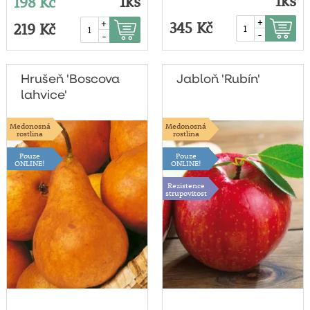
1ks
1ks
198 Kč
+
+
345 Kč
219 Kč
-
-
Hrušeň 'Boscova
Jabloň 'Rubín'
lahvice'
Medonosná
Medonosná
rostlina
rostlina
Pouze
Pouze
ONLINE!
ONLINE!
Rezistence
strupovitost