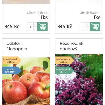
Obsah balení:
Obsah balení:
1ks
1ks
+
+
345 Kč
345 Kč
-
-
Jabloň
Rozchodník
'Jonagold'
nachový
Medonosná
Medonosná
rostlina
rostlina
Pouze
Množstevní
ONLINE!
sleva