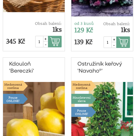
Obsah balení:
od 3 kusů
Obsah balení:
1ks
1ks
129 Kč
+
+
345 Kč
139 Kč
-
-
Kdouloň
Ostružiník keřový
'Bereczki'
'Navaho®'
Medonosná
Medonosná
rostlina
rostlina
Pouze
Množstevní
ONLINE!
sleva
Pouze
ONLINE!