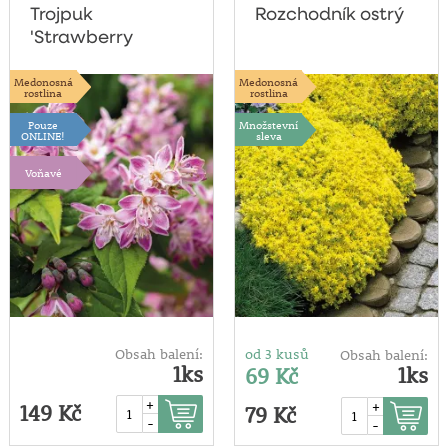
Trojpuk
Rozchodník ostrý
'Strawberry
Fields'
Medonosná
Medonosná
rostlina
rostlina
Pouze
Množstevní
ONLINE!
sleva
Voňavé
Obsah balení:
od 3 kusů
Obsah balení:
1ks
1ks
69 Kč
+
+
149 Kč
79 Kč
-
-