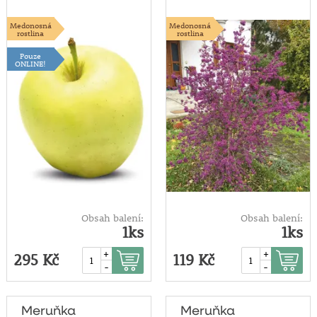
Medonosná
Medonosná
rostlina
rostlina
Pouze
ONLINE!
Obsah balení:
Obsah balení:
1ks
1ks
+
+
295 Kč
119 Kč
-
-
Meruňka
Meruňka