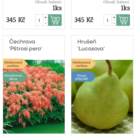
Obsah balení:
Obsah balení:
1ks
1ks
+
+
345 Kč
345 Kč
-
-
Čechrava
Hrušeň
'Pštrosí pero'
'Lucasova'
Medonosná
Medonosná
rostlina
rostlina
Množstevní
Pouze
sleva
ONLINE!