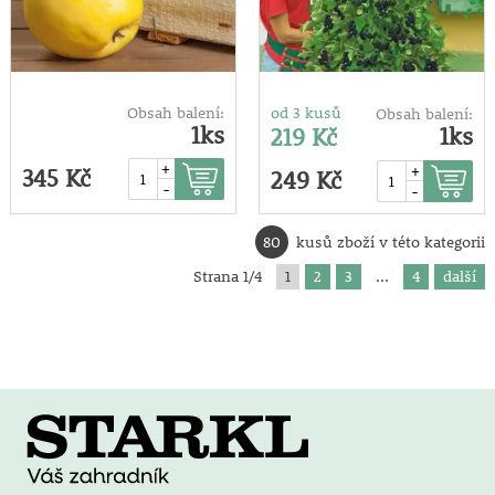
Obsah balení:
od 3 kusů
Obsah balení:
1ks
1ks
219 Kč
+
+
345 Kč
249 Kč
-
-
80
kusů zboží v této kategorii
Strana 1/4
1
2
3
...
4
další