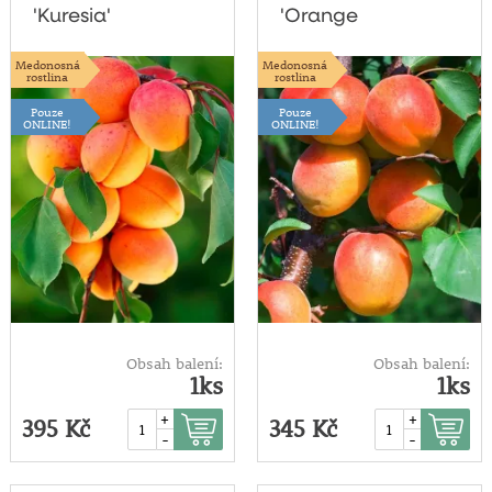
'Kuresia'
'Orange
Summer®'
Medonosná
Medonosná
rostlina
rostlina
Pouze
Pouze
ONLINE!
ONLINE!
Obsah balení:
Obsah balení:
1ks
1ks
+
+
395 Kč
345 Kč
-
-