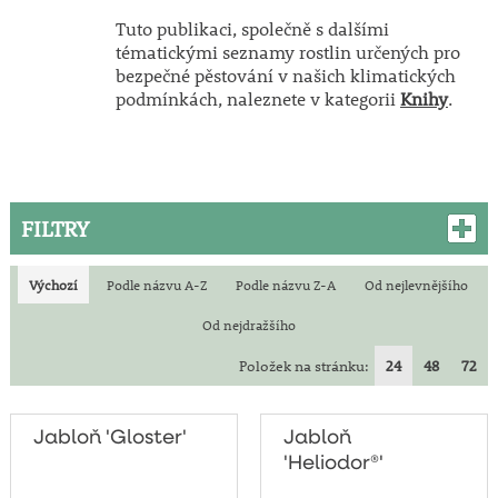
Tuto publikaci, společně s dalšími
tématickými seznamy rostlin určených pro
bezpečné pěstování v našich klimatických
podmínkách, naleznete v kategorii
Knihy
.
FILTRY
Výchozí
Podle názvu A-Z
Podle názvu Z-A
Od nejlevnějšího
Od nejdražšího
Položek na stránku:
24
48
72
Jabloň 'Gloster'
Jabloň
'Heliodor®'