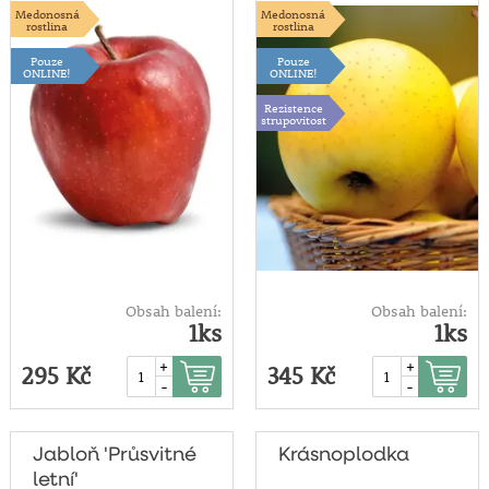
Medonosná
Medonosná
rostlina
rostlina
Pouze
Pouze
ONLINE!
ONLINE!
Rezistence
strupovitost
Obsah balení:
Obsah balení:
1ks
1ks
+
+
295 Kč
345 Kč
-
-
Jabloň 'Průsvitné
Krásnoplodka
letní'