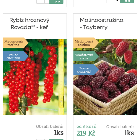
-
Rybíz hroznový
Malinoostružina
'Rovada®' - keř
- Tayberry
'Buckingham®'
Medonosná
Medonosná
rostlina
rostlina
Pouze
Množstevní
ONLINE!
sleva
Pouze
ONLINE!
Obsah balení:
od 3 kusů
Obsah balení:
1ks
1ks
219 Kč