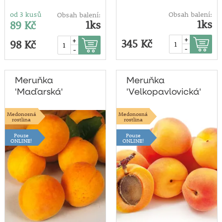
od 3 kusů
Obsah balení:
Obsah balení:
1ks
1ks
89 Kč
+
+
345 Kč
98 Kč
-
-
Meruňka
Meruňka
'Maďarská'
'Velkopavlovická'
Medonosná
Medonosná
rostlina
rostlina
Pouze
Pouze
ONLINE!
ONLINE!