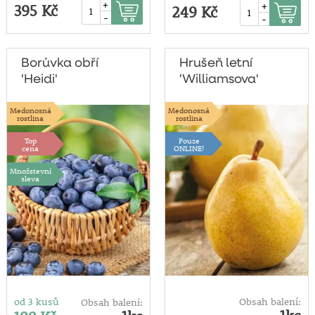
+
+
395 Kč
249 Kč
-
-
Borůvka obří
Hrušeň letní
'Heidi'
'Williamsova'
Medonosná
Medonosná
rostlina
rostlina
Top
Pouze
cena
ONLINE!
Množstevní
sleva
od 3 kusů
Obsah balení:
Obsah balení: