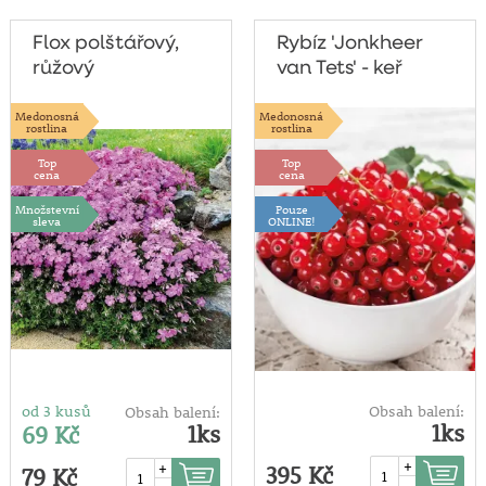
Flox polštářový,
Rybíz 'Jonkheer
růžový
van Tets' - keř
Medonosná
Medonosná
rostlina
rostlina
Top
Top
cena
cena
Množstevní
Pouze
sleva
ONLINE!
od 3 kusů
Obsah balení:
Obsah balení:
1ks
1ks
69 Kč
+
+
395 Kč
79 Kč
-