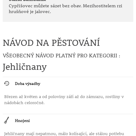
Cypřišovec můžete sázet bez obav. Mezihostitelem rzi
hrušňové je jalovec.
NÁVOD NA PĚSTOVÁNÍ
VŠEOBECNÝ NÁVOD PLATNÝ PRO KATEGORII :
Jehličnany
Doba výsadby
Březen až květen a od poloviny září až do zámrazu, rostliny v
nádobách celoročně.
Hnojení
Jehličnany mají nepatrnou, málo kolísající, ale stálou potřebu