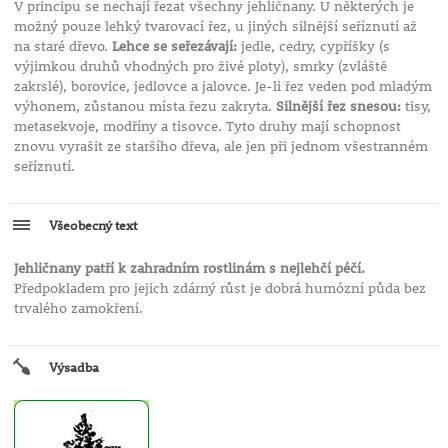
V principu se nechají řezat všechny jehličnany. U některých je
možný pouze lehký tvarovací řez, u jiných silnější seříznutí až
na staré dřevo.
Lehce se seřezávají:
jedle, cedry, cypříšky (s
výjimkou druhů vhodných pro živé ploty), smrky (zvláště
zakrslé), borovice, jedlovce a jalovce. Je-li řez veden pod mladým
výhonem, zůstanou místa řezu zakryta.
Silnější řez snesou:
tisy,
metasekvoje, modříny a tisovce. Tyto druhy mají schopnost
znovu vyrašit ze staršího dřeva, ale jen při jednom všestranném
seříznutí.
Všeobecný text
Jehličnany patří k zahradním rostlinám s nejlehčí péčí.
Předpokladem pro jejich zdárný růst je dobrá humózní půda bez
trvalého zamokření.
Výsadba