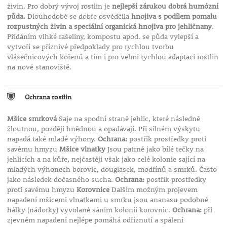
živin. Pro dobrý vývoj rostlin je
nejlepší zárukou dobrá humózní
půda.
Dlouhodobě se dobře osvědčila
hnojiva s podílem pomalu
rozpustných živin a speciální organická hnojiva pro jehličnany
.
Přidáním vlhké rašeliny, kompostu apod. se půda vylepší a
vytvoří se příznivé předpoklady pro rychlou tvorbu
vlásečnicových kořenů a tím i pro velmi rychlou adaptaci rostlin
na nové stanoviště.
Ochrana rostlin
Mšice smrková
Saje na spodní straně jehlic, které následně
žloutnou, později hnědnou a opadávají. Při silném výskytu
napadá také mladé výhony.
Ochrana:
postřik prostředky proti
savému hmyzu
Mšice vlnatky
Jsou patrné jako bílé tečky na
jehlicích a na kůře, nejčastěji však jako celé kolonie sající na
mladých výhonech borovic, douglasek, modřínů a smrků. Často
jako následek dočasného sucha.
Ochrana:
postřik prostředky
proti savému hmyzu
Korovnice
Dalším možným projevem
napadení mšicemi vlnatkami u smrku jsou ananasu podobné
hálky (nádorky) vyvolané sáním kolonií korovnic.
Ochrana:
při
zjevném napadení nejlépe pomáhá odříznutí a spálení