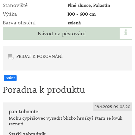
Stanoviště
Plné slunce, Polostín
Výška
100 - 600 cm
Barva olistění
zelená
Návod na pěstování
PŘIDAT K POROVNÁNÍ
Sdílet
Poradna k produktu
18.4.2025 09:08:20
pan Lubomír:
Mohu cypřišovec vysadit blízko hrušky? Ptám se kvůli
reznutí.
Starkl zahradník