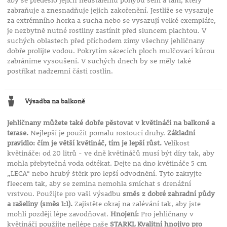
aby se předešlo jejich neustálému pohybu sem a tam, který
zabraňuje a znesnadňuje jejich zakořenění. Jestliže se vysazuje
za extrémního horka a sucha nebo se vysazují velké exempláře,
je nezbytně nutné rostliny zastínit před sluncem plachtou. V
suchých oblastech před příchodem zimy všechny jehličnany
dobře prolijte vodou. Pokrytím sázecích ploch mulčovací kůrou
zabráníme vysoušení. V suchých dnech by se měly také
postříkat nadzemní části rostlin.
Výsadba na balkoně
Jehličnany můžete také dobře pěstovat v květináči na balkoně a
terase.
Nejlepší je použít pomalu rostoucí druhy.
Základní
pravidlo: čím je větší květináč, tím je lepší růst.
Velikost
květináče: od 20 litrů - ve dně květináčů musí být díry tak, aby
mohla přebytečná voda odtékat. Dejte na dno květináče 5 cm
„LECA“ nebo hrubý štěrk pro lepší odvodnění. Tyto zakryjte
fleecem tak, aby se zemina nemohla smíchat s drenážní
vrstvou. Použijte pro vaši výsadbu
směs z dobré zahradní půdy
a rašeliny (směs 1:1).
Zajistěte okraj na zalévání tak, aby jste
mohli později lépe zavodňovat.
Hnojení:
Pro jehličnany v
květináči použijte nejlépe naše
STARKL Kvalitní hnojivo pro