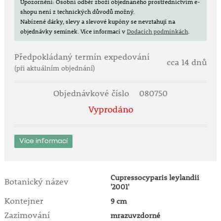
Upozornění: Osobní odběr zboží objednaného prostřednictvím e-
shopu není z technických důvodů možný.
Nabízené dárky, slevy a slevové kupóny se nevztahují na
objednávky semínek.
Více informací v
Dodacích podmínkách
.
Předpokládaný termín expedování
cca 14 dnů
(při aktuálním objednání)
Objednávkové číslo
080750
Vyprodáno
Více informací
Cupressocyparis leylandii
Botanický název
'2001'
Kontejner
9 cm
Zazimování
mrazuvzdorné