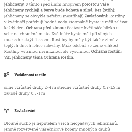
jehličnany.
S tímto speciálním hnojivem
porostou vaše
jehličnany rychleji a barva bude bohatá a silná.
Řez (Střih):
Jehličnany se obvykle neřežou (nestříhají)
Zavlažování:
Rostliny
v květináči potřebují hodně vody. Normálně byste je měli zalévat
každý den.
Ochrana před zimou:
Postavte květináče blízko u
sebe na chráněné místo. Květináče byste měli při silných
mrazech zakrýt fleecem. Rostliny by měly být také v zimě v
teplých dnech lehce zalévány. Mráz odebírá ze země vlhkost.
Rostliny většinou nezmrznou, ale vyschnou.
Ochrana rostlin:
Viz. Jehličnany téma Ochrana rostlin.
Vzdálenost rostlin
silně vzrůstné druhy 2-4 m středně vzrůstné druhy 0,8-1,5 m
zakrslé druhy 0,5-1 m
Zavlažování
Dlouhé sucho je nepřítelem všech neopadavých jehličnanů.
Jemně rozvětvené vlásečnicové kořeny mnohých druhů