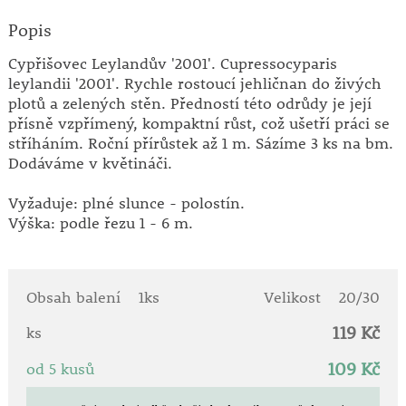
Popis
Cypřišovec Leylandův '2001'. Cupressocyparis
leylandii '2001'. Rychle rostoucí jehličnan do živých
plotů a zelených stěn. Předností této odrůdy je její
přísně vzpřímený, kompaktní růst, což ušetří práci se
stříháním. Roční přírůstek až 1 m. Sázíme 3 ks na bm.
Dodáváme v květináči.
Vyžaduje: plné slunce - polostín.
Výška: podle řezu 1 - 6 m.
Obsah balení
1ks
Velikost
20/30
119 Kč
ks
109 Kč
od 5 kusů