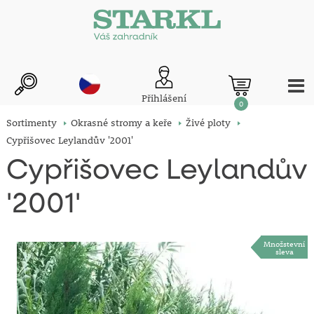
Přihlášení
0
Sortimenty
Okrasné stromy a keře
Živé ploty
Cypřišovec Leylandův '2001'
Cypřišovec Leylandův
'2001'
Množstevní
sleva