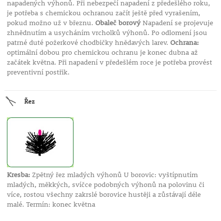
napadených výhonů. Při nebezpečí napadení z předešlého roku,
je potřeba s chemickou ochranou začít ještě před vyrašením,
pokud možno už v březnu.
Obaleč borový
Napadení se projevuje
zhnědnutím a usycháním vrcholků výhonů. Po odlomení jsou
patrné duté požerkové chodbičky hnědavých larev.
Ochrana:
optimální dobou pro chemickou ochranu je konec dubna až
začátek května. Při napadení v předešlém roce je potřeba provést
preventivní postřik.
Řez
Kresba:
Zpětný řez mladých výhonů U borovic: vyštípnutím
mladých, měkkých, svíčce podobných výhonů na polovinu či
více, rostou všechny zakrslé borovice hustěji a zůstávají déle
malé. Termín: konec května