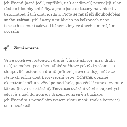
jehličnanů (např. jedlí, cypříšků, tisů a jedlovců) nevyvíjejí silný
růst do hloubky ani šířky, a proto jsou odkázány na vlhkost v
bezprostřední blízkosti rostliny.
Proto se musí při dlouhodobém
suchu zalévat.
Jehličnany v truhlících na balkonech nebo
terasách se musí zalévat i během zimy ve dnech s mírnějším
počasím.
Zimní ochrana
Větve poléhavě rostoucích druhů (čínské jalovce, nižší druhy
tisů) se mohou pod tíhou vlhké sněhové pokrývky zlomit. U
sloupovitě rostoucích druhů (některé jalovce a tisy) může ze
stejných příčin dojít k rozvrácení větví.
Ochrana:
opatrné
oklepávání sněhu z větví pomocí hole, pro větší šetrnost ovinuté
látkou (tedy ne setřásání).
Prevence:
svázání větví sloupovitých
jalovců a tisů dohromady drátem potaženým bužírkou.
Jehličnanům s normálním tvarem růstu (např. smrk a borovice)
sníh neuškodí.