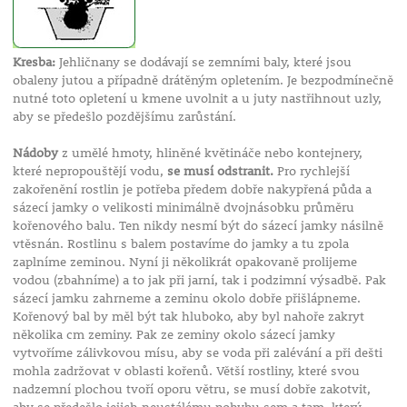
Kresba:
Jehličnany se dodávají se zemními baly, které jsou
obaleny jutou a případně drátěným opletením. Je bezpodmínečně
nutné toto opletení u kmene uvolnit a u juty nastřihnout uzly,
aby se předešlo pozdějšímu zarůstání.
Nádoby
z umělé hmoty, hliněné květináče nebo kontejnery,
které nepropouštějí vodu,
se musí odstranit.
Pro rychlejší
zakořenění rostlin je potřeba předem dobře nakypřená půda a
sázecí jamky o velikosti minimálně dvojnásobku průměru
kořenového balu. Ten nikdy nesmí být do sázecí jamky násilně
vtěsnán. Rostlinu s balem postavíme do jamky a tu zpola
zaplníme zeminou. Nyní ji několikrát opakovaně prolijeme
vodou (zbahníme) a to jak při jarní, tak i podzimní výsadbě. Pak
sázecí jamku zahrneme a zeminu okolo dobře přišlápneme.
Kořenový bal by měl být tak hluboko, aby byl nahoře zakryt
několika cm zeminy. Pak ze zeminy okolo sázecí jamky
vytvoříme zálivkovou mísu, aby se voda při zalévání a při dešti
mohla zadržovat v oblasti kořenů. Větší rostliny, které svou
nadzemní plochou tvoří oporu větru, se musí dobře zakotvit,