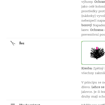
výhony.
Ochran
jako celé kolo
prostředky pr
(nádorky) vyvo
nebezpečí napa
borový
Napaden
larev.
Ochrana:
preventivní pos
Řez
Kresba:
Zpětný 
všechny zakrslé
V principu se n
dřevo.
Lehce se 
jalovce. Je-li
druhy mají scho