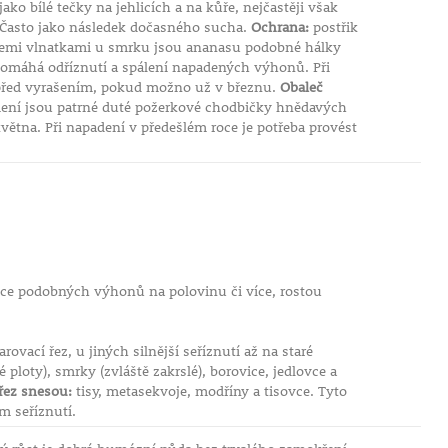
ako bílé tečky na jehlicích a na kůře, nejčastěji však
. Často jako následek dočasného sucha.
Ochrana:
postřik
mi vlnatkami u smrku jsou ananasu podobné hálky
pomáhá odříznutí a spálení napadených výhonů. Při
ě před vyrašením, pokud možno už v březnu.
Obaleč
ní jsou patrné duté požerkové chodbičky hnědavých
tna. Při napadení v předešlém roce je potřeba provést
ce podobných výhonů na polovinu či více, rostou
ovací řez, u jiných silnější seříznutí až na staré
ploty), smrky (zvláště zakrslé), borovice, jedlovce a
 řez snesou:
tisy, metasekvoje, modříny a tisovce. Tyto
m seříznutí.