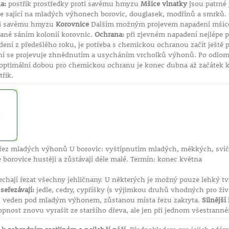
a:
postřik prostředky proti savému hmyzu
Mšice vlnatky
Jsou patrné j
nie sající na mladých výhonech borovic, douglasek, modřínů a smrků
oti savému hmyzu
Korovnice
Dalším možným projevem napadení mšice
lané sáním kolonií korovnic.
Ochrana:
při zjevném napadení nejlépe 
dení z předešlého roku, je potřeba s chemickou ochranou začít ješt
í se projevuje zhnědnutím a usycháním vrcholků výhonů. Po odlome
optimální dobou pro chemickou ochranu je konec dubna až začátek kvě
třik.
řez mladých výhonů U borovic: vyštípnutím mladých, měkkých, svíč
 borovice hustěji a zůstávají déle malé. Termín: konec května
echají řezat všechny jehličnany. U některých je možný pouze lehký tvar
seřezávají:
jedle, cedry, cypříšky (s výjimkou druhů vhodných pro živé 
 řez veden pod mladým výhonem, zůstanou místa řezu zakryta.
Silnější
pnost znovu vyrašit ze staršího dřeva, ale jen při jednom všestranné