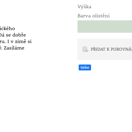
Výška
Barva olistění
tického
Dá se dobře
u. I v zimě si
. Zasíláme
PŘIDAT K POROVNÁ
Sdílet