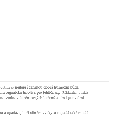
rostlin je
nejlepší zárukou dobrá humózní půda.
lní organická hnojiva pro jehličnany
. Přidáním vlhké
lou tvorbu vlásečnicových kořenů a tím i pro velmi
ou a opadávají. Při silném výskytu napadá také mladé