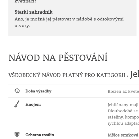
květináči?
Starkl zahradník
Ano, je možné jej pěstovat v nádobě s odtokovými
otvory.
NÁVOD NA PĚSTOVÁNÍ
Je
VŠEOBECNÝ NÁVOD PLATNÝ PRO KATEGORII :
Doba výsadby
Březen až květe
Hnojení
Jehličnany mají 
Dlouhodobě se 
rašeliny, kompo
rychlou adaptac
Ochrana rostlin
Mšice smrková