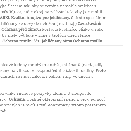
sí být díry tak, aby mohla přebytečná voda odtékat.
ryjte fleecem tak, aby se zemina nemohla smíchat s
měs 1:1).
Zajistěte okraj na zalévání tak, aby jste mohli
ARKL Kvalitní hnojivo pro jehličnany.
S tímto speciálním
ehličnany se obvykle neřežou (nestříhají)
Zavlažování:
.
Ochrana před zimou:
Postavte květináče blízko u sebe
y by měly být také v zimě v teplých dnech lehce
u.
Ochrana rostlin: Viz. Jehličnany téma Ochrana rostlin.
nicové kořeny mnohých druhů jehličnanů (např. jedlí,
ázány na vlhkost v bezprostřední blízkosti rostliny.
Proto
terasách se musí zalévat i během zimy ve dnech s
hou vlhké sněhové pokrývky zlomit. U sloupovitě
ětví.
Ochrana:
opatrné oklepávání sněhu z větví pomocí
loupovitých jalovců a tisů dohromady drátem potaženým
odí.