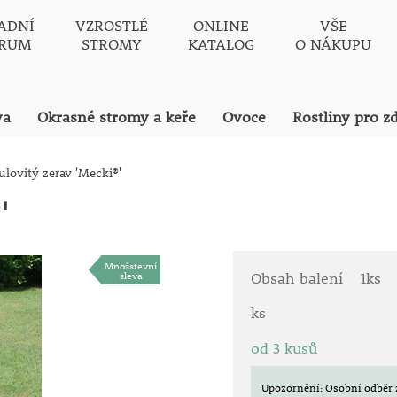
ADNÍ
VZROSTLÉ
ONLINE
VŠE
TRUM
STROMY
KATALOG
O NÁKUPU
va
Okrasné stromy a keře
Ovoce
Rostliny pro z
ulovitý zerav 'Mecki®'
'
Množstevní
sleva
Obsah balení
1ks
ks
od 3 kusů
Upozornění: Osobní odběr 