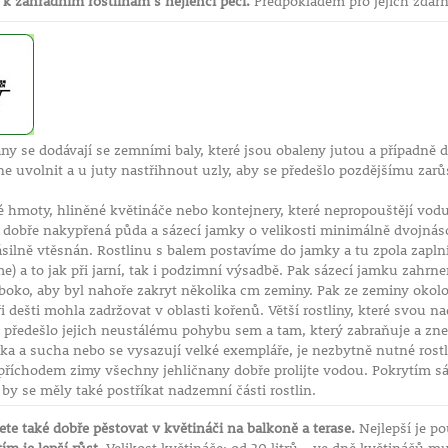
í k zahradním rostlinám s nejlehčí péčí.
Předpokladem pro jejich zdárn
ny se dodávají se zemními baly, které jsou obaleny jutou a případně
e uvolnit a u juty nastřihnout uzly, aby se předešlo pozdějšímu zarů
 hmoty, hliněné květináče nebo kontejnery, které nepropouštějí vodu
 dobře nakypřená půda a sázecí jamky o velikosti minimálně dvojná
silně vtěsnán. Rostlinu s balem postavíme do jamky a tu zpola zapl
) a to jak při jarní, tak i podzimní výsadbě. Pak sázecí jamku zahr
boko, aby byl nahoře zakryt několika cm zeminy. Pak ze zeminy okol
při dešti mohla zadržovat v oblasti kořenů. Větší rostliny, které svou
e předešlo jejich neustálému pohybu sem a tam, který zabraňuje a znes
a a sucha nebo se vysazují velké exempláře, je nezbytně nutné rostl
 příchodem zimy všechny jehličnany dobře prolijte vodou. Pokrytím 
y se měly také postříkat nadzemní části rostlin.
te také dobře pěstovat v květináči na balkoně a terase.
Nejlepší je p