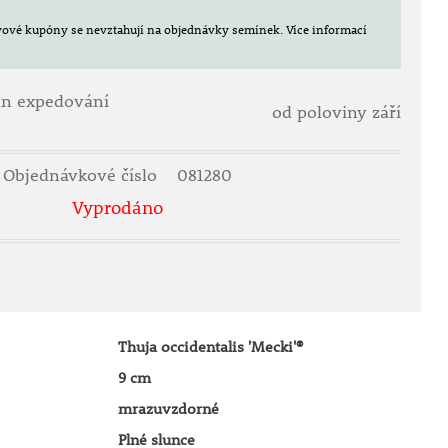
evové kupóny se nevztahují na objednávky semínek.
Více informací
ín expedování
od poloviny září
Objednávkové číslo
081280
Vyprodáno
Thuja occidentalis 'Mecki'®
9 cm
mrazuvzdorné
Plné slunce