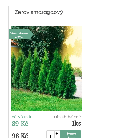
Zerav smaragdový
Množstevní
sleva
od 5 kusů
Obsah balení:
1ks
89 Kč
+
98 Kč