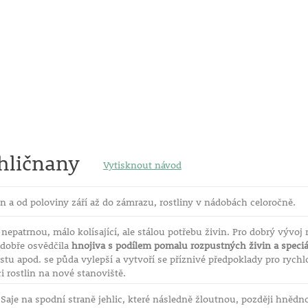
hličnany
Vytisknout návod
n a od poloviny září až do zámrazu, rostliny v nádobách celoročně.
nepatrnou, málo kolísající, ale stálou potřebu živin. Pro dobrý vývoj 
dobře osvědčila
hnojiva s podílem pomalu rozpustných živin a speciá
stu apod. se půda vylepší a vytvoří se příznivé předpoklady pro rych
i rostlin na nové stanoviště.
Saje na spodní straně jehlic, které následně žloutnou, později hnědn