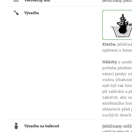
Všeobecný text
Jehličnany patř
Výsadba
Kresba:
Jehlična
opletení u kmen
Nádoby
z umělé
potřeba předem
sázecí jamky ná
vodou (zbahníme
měl být tak hlu
při zalévání a 
zakotvit, aby s
extrémního hork
oblastech před
suchých dnech b
Výsadba na balkoně
Jehličnany může