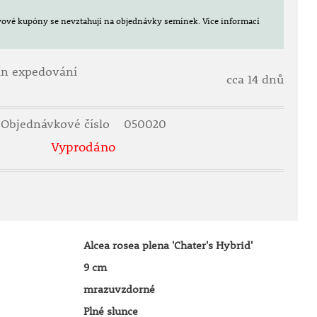
evové kupóny se nevztahují na objednávky semínek.
Více informací
ín expedování
cca 14 dnů
Objednávkové číslo
050020
Vyprodáno
Alcea rosea plena 'Chater's Hybrid'
9 cm
mrazuvzdorné
Plné slunce