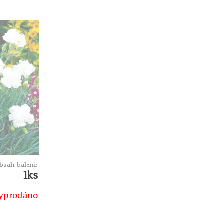
bsah balení:
1ks
yprodáno