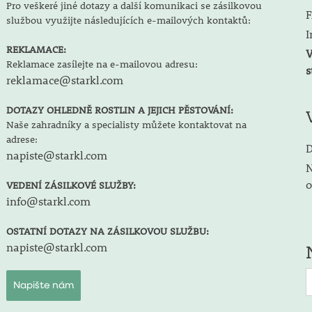
Pro veškeré jiné dotazy a další komunikaci se zásilkovou
F
službou využijte následujících e-mailových kontaktů:
I
REKLAMACE:
V
Reklamace zasílejte na e-mailovou adresu:
s
reklamace@starkl.com
DOTAZY OHLEDNĚ ROSTLIN A JEJICH PĚSTOVÁNÍ:
Naše zahradníky a specialisty můžete kontaktovat na
adrese:
D
napiste@starkl.com
N
o
VEDENÍ ZÁSILKOVÉ SLUŽBY:
info@starkl.com
OSTATNÍ DOTAZY NA ZÁSILKOVOU SLUŽBU:
napiste@starkl.com
Napište nám