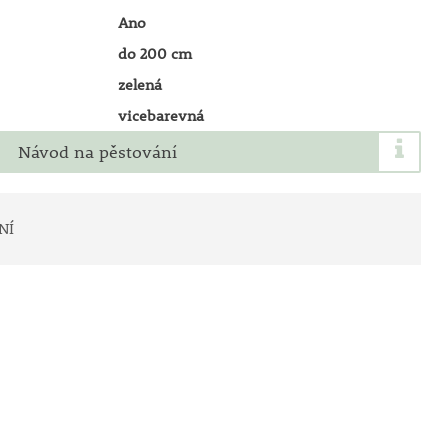
Ano
do 200 cm
zelená
vicebarevná
Návod na pěstování
NÍ