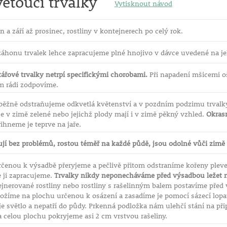
etoucí trvalky
Vytisknout návod
n a září až prosinec, rostliny v kontejnerech po celý rok.
záhonu trvalek lehce zapracujeme plné hnojivo v dávce uvedené na je
tářové trvalky netrpí specifickými chorobami.
Při napadení mšicemi oš
ám rádi zodpovíme.
běžně odstraňujeme odkvetlá květenství a v pozdním podzimu trvalk
í je v zimě zelené nebo jejichž plody mají i v zimě pěkný vzhled.
Okrasn
ihneme je teprve na jaře.
ují bez problémů, rostou téměř na každé půdě, jsou odolné vůči zimě
rčenou k výsadbě přeryjeme a pečlivě přitom odstraníme kořeny plev
e ji zapracujeme.
Trvalky nikdy neponecháváme před výsadbou ležet n
ejnerované rostliny nebo rostliny s rašelinným balem postavíme pře
ložíme na plochu určenou k osázení a zasadíme je pomocí sázecí lopa
je světlo a nepatří do půdy. Prkenná podložka nám ulehčí stání na při
a celou plochu pokryjeme asi 2 cm vrstvou rašeliny.