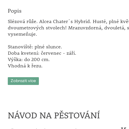
Popis
Slézová růže. Alcea Chater´s Hybrid. Husté, plné kvě
dvoumetrových stvolech! Mrazuvzdorná, dvouletá, s
vysemeňuje.
Stanoviště: plné slunce.
Doba kvetení: červenec - září.
Výška: do 200 cm.
Vhodná k řezu.
Zobrazit více
NÁVOD NA PĚSTOVÁNÍ