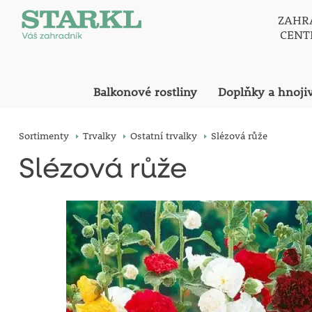
ZAHR
CEN
Balkonové rostliny
Doplňky a hnoji
Sortimenty
Trvalky
Ostatní trvalky
Slézová růže
Slézová růže