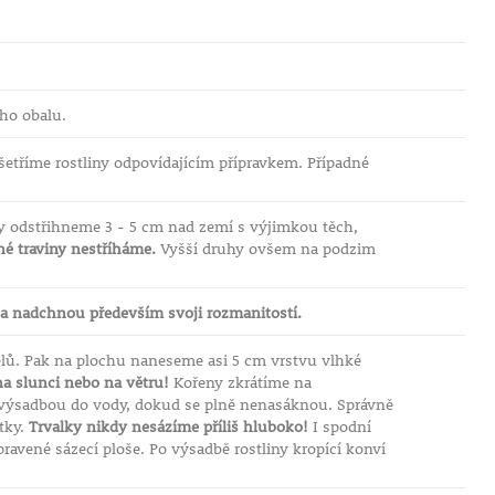
ho obalu.
etříme rostliny odpovídajícím přípravkem. Případné
y odstřihneme 3 - 5 cm nad zemí s výjimkou těch,
é traviny nestříháme.
Vyšší druhy ovšem na podzim
 a nadchnou především svoji rozmanitostí.
elů. Pak na plochu naneseme asi 5 cm vrstvu vlhké
a slunci nebo na větru!
Kořeny zkrátíme na
d výsadbou do vody, dokud se plně nenasáknou. Správně
tky.
Trvalky nikdy nesázíme příliš hluboko!
I spodní
pravené sázecí ploše. Po výsadbě rostliny kropící konví