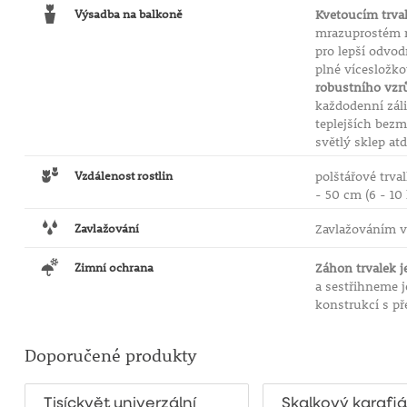
Výsadba na balkoně
Kvetoucím trva
mrazuprostém 
pro lepší odvo
plné vícesložko
robustního vzrů
každodenní zál
teplejších bez
světlý sklep atd
Vzdálenost rostlin
polštářové trva
- 50 cm (6 - 10
Zavlažování
Zavlažováním 
Zimní ochrana
Záhon trvalek j
a sestřihneme j
konstrukcí s př
Doporučené produkty
Tisíckvět univerzální
Skalkový karafiá