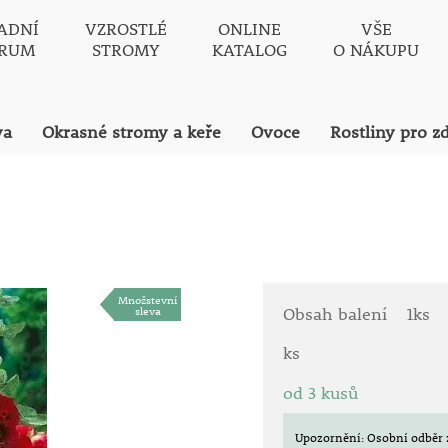
ADNÍ
VZROSTLÉ
ONLINE
VŠE
TRUM
STROMY
KATALOG
O NÁKUPU
va
Okrasné stromy a keře
Ovoce
Rostliny pro z
Množstevní
sleva
Obsah balení
1ks
ks
od 3 kusů
Upozornění: Osobní odběr 