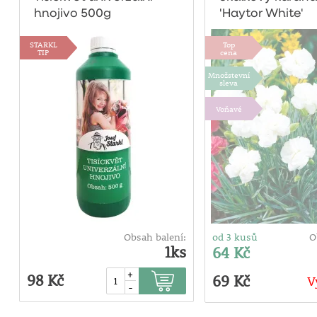
hnojivo 500g
'Haytor White'
STARKL
Top
TIP
cena
Množstevní
sleva
Voňavé
Obsah balení:
od 3 kusů
O
1ks
64 Kč
+
98 Kč
69 Kč
V
-