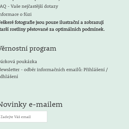
AQ - Vaše nejčastější dotazy
nformace o fúzi
eškeré fotografie jsou pouze ilustrační a zobrazují
tarší rostliny pěstované za optimálních podmínek.
Věrnostní program
árková poukázka
ewsletter - odběr informačních emailů: Přihlášení /
dhlášení
Novinky e-mailem