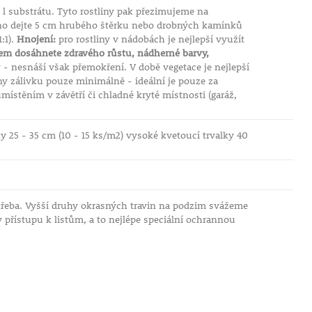
 substrátu. Tyto rostliny pak přezimujeme na
o dejte 5 cm hrubého štěrku nebo drobných kamínků
:1).
Hnojení:
pro rostliny v nádobách je nejlepší využít
em dosáhnete zdravého růstu, nádherné barvy,
 - nesnáší však přemokření. V době vegetace je nejlepší
ny zálivku pouze minimálně - ideální je pouze za
místěním v závětří či chladné kryté místnosti (garáž,
ky 25 - 35 cm (10 - 15 ks/m2) vysoké kvetoucí trvalky 40
třeba. Vyšší druhy okrasných travin na podzim svážeme
 přístupu k listům, a to nejlépe speciální ochrannou