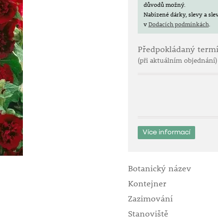
důvodů možný.
Nabízené dárky, slevy a sl
v
Dodacích podmínkách
.
Předpokládaný term
(při aktuálním objednání)
Více informací
Botanický název
Kontejner
Zazimování
Stanoviště