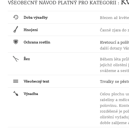
Kv
VŠEOBECNÝ NÁVOD PLATNÝ PRO KATEGORII :
Doba výsadby
Březen až květe
Hnojení
Časně zjara do 
Ochrana rostlin
Kvetoucí a polš
další dotazy V
Řez
Během léta prů
jejichž olistěn
svážeme a sestř
Všeobecný text
Trvalky se pěst
Výsadba
Celou plochu u
rašeliny a mělc
polovinu. Kont
rozdělené je po
olistění vyžadu
dobře zalijeme 