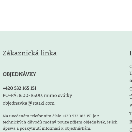
Zákaznická linka
O
U
OBJEDNÁVKY
o
+420 532 165 151
O
PO-PÁ: 8:00-16:00, mimo svátky
objednavka@starkl.com
P
T
Na uvedeném telefonním čísle +420 532 165 151 je z
R
technických důvodů možný pouze příjem objednávek, jejich
úprava a poskytnutí informací k objednávkám.
O