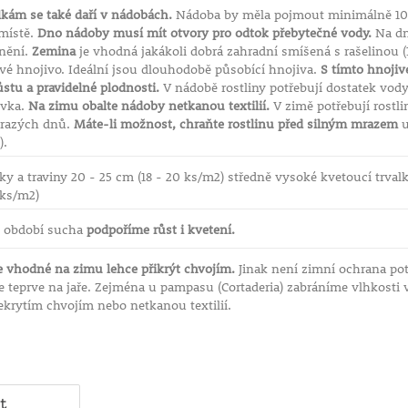
lkám se také daří v nádobách.
Nádoba by měla pojmout minimálně 10 l
místě.
Dno nádoby musí mít otvory pro odtok přebytečné vody.
Na dn
dnění.
Zemina
je vhodná jakákoli dobrá zahradní smíšená s rašelinou (1
vé hnojivo. Ideální jsou dlouhodobě působící hnojiva.
S tímto hnojiv
stu a pravidelné plodnosti.
V nádobě rostliny potřebují dostatek vody
ivka.
Na zimu obalte nádoby netkanou textilií.
V zimě potřebují rostli
mrazých dnů.
Máte-li možnost, chraňte rostlinu před silným mrazem
u
).
lky a traviny 20 - 25 cm (18 - 20 ks/m2) středně vysoké kvetoucí trval
 ks/m2)
v období sucha
podpoříme růst i kvetení.
e vhodné na zimu lehce přikrýt chvojím.
Jinak není zimní ochrana po
e teprve na jaře. Zejména u pampasu (Cortaderia) zabráníme vlhkosti v
ekrytím chvojím nebo netkanou textilií.
t