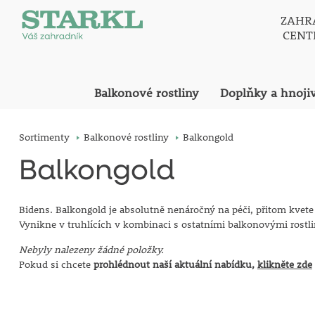
ZAHR
CEN
Balkonové rostliny
Doplňky a hnoji
Sortimenty
Balkonové rostliny
Balkongold
Balkongold
Bidens. Balkongold je absolutně nenáročný na péči, přitom kvet
Vynikne v truhlících v kombinaci s ostatními balkonovými rostl
Nebyly nalezeny žádné položky.
Pokud si chcete
prohlédnout naší aktuální nabídku,
klikněte zde