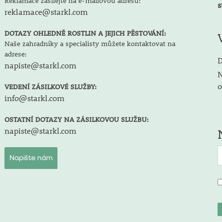
Reklamace zasílejte na e-mailovou adresu:
s
reklamace@starkl.com
DOTAZY OHLEDNĚ ROSTLIN A JEJICH PĚSTOVÁNÍ:
Naše zahradníky a specialisty můžete kontaktovat na
adrese:
D
napiste@starkl.com
N
o
VEDENÍ ZÁSILKOVÉ SLUŽBY:
info@starkl.com
OSTATNÍ DOTAZY NA ZÁSILKOVOU SLUŽBU:
napiste@starkl.com
Napište nám