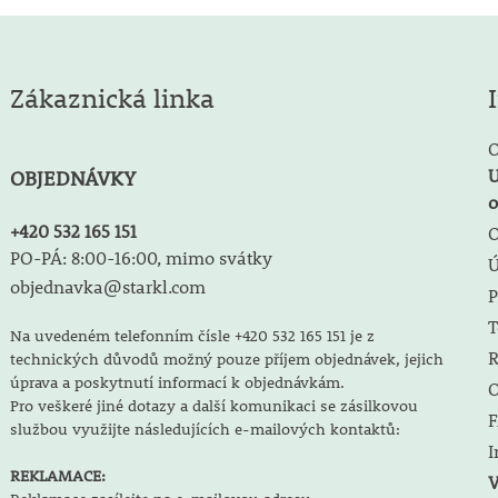
Zákaznická linka
O
U
OBJEDNÁVKY
o
+420 532 165 151
O
PO-PÁ: 8:00-16:00, mimo svátky
objednavka@starkl.com
P
T
Na uvedeném telefonním čísle +420 532 165 151 je z
R
technických důvodů možný pouze příjem objednávek, jejich
úprava a poskytnutí informací k objednávkám.
O
Pro veškeré jiné dotazy a další komunikaci se zásilkovou
F
službou využijte následujících e-mailových kontaktů:
I
REKLAMACE:
V