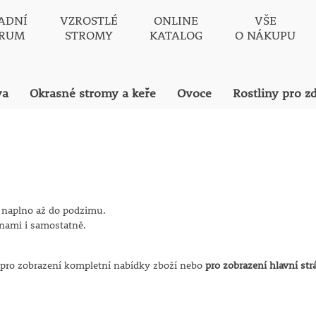
ADNÍ
VZROSTLÉ
ONLINE
VŠE
TRUM
STROMY
KATALOG
O NÁKUPU
va
Okrasné stromy a keře
Ovoce
Rostliny pro z
e naplno až do podzimu.
inami i samostatně.
pro zobrazení kompletní nabídky zboží nebo
pro zobrazení hlavní st