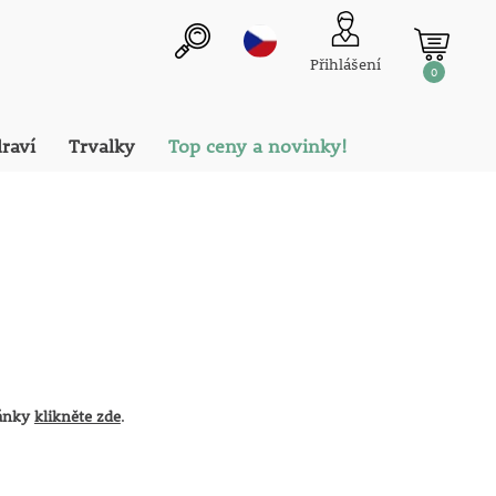
Přihlášení
0
draví
Trvalky
Top ceny a novinky!
ránky
klikněte zde
.