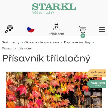
Přihlášení
0
Sortimenty
Okrasné stromy a keře
Popínavé rostliny
Přísavník třílaločný
Přísavník třílaločný
Medonosná
rostlina
Množstevní
sleva