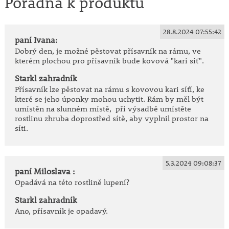
Poradna k produktu
28.8.2024 07:55:42
paní Ivana:
Dobrý den, je možné pěstovat přísavník na rámu, ve
kterém plochou pro přísavník bude kovová "kari síť".
Starkl zahradník
Přísavník lze pěstovat na rámu s kovovou kari síťí, ke
které se jeho úponky mohou uchytit. Rám by měl být
umístěn na slunném místě, při výsadbě umístěte
rostlinu zhruba doprostřed sítě, aby vyplnil prostor na
síti.
5.3.2024 09:08:37
paní Miloslava :
Opadává na této rostlině lupení?
Starkl zahradník
Ano, přísavník je opadavý.