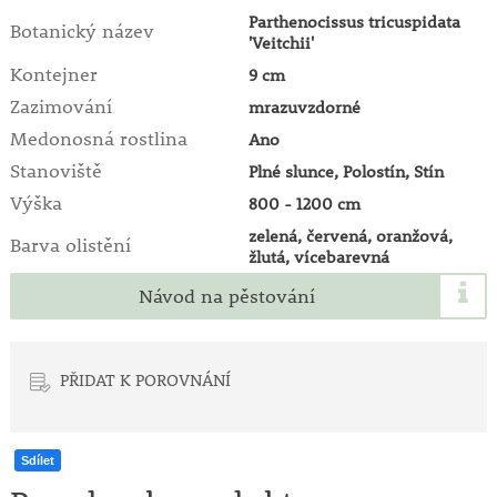
Parthenocissus tricuspidata
Botanický název
'Veitchii'
Kontejner
9 cm
Zazimování
mrazuvzdorné
Medonosná rostlina
Ano
Stanoviště
Plné slunce, Polostín, Stín
Výška
800 - 1200 cm
zelená, červená, oranžová,
Barva olistění
žlutá, vícebarevná
Návod na pěstování
PŘIDAT K POROVNÁNÍ
Sdílet