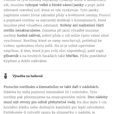
zdí, musíme
vykopat velké a široké sázecí jamky
a popř. ještě
odstranit stavební suť, která se zde vyskytuje. Tyto jamky
naplníme směsí živné zahradní půdy a květinové zeminy. Pnoucí
a popínavé rostliny se nejčastěji dodávají v kontejnerech, které
musíme před výsadbou odstranit.
Kořeny ani nadzemní části
rostlin nezakracujeme.
Zejména při jarní výsadbě musíme
rostliny
hodně zalévat,
neboť půda u zdí může často velmi silně
vyschnout. Rostliny, které se samy neuchycují, potřebují ke
svému správnému růstu mříž. Na ni je volně upevníme
smyčkou. K těm, které ji pro svůj růst nepotřebují, patří např.
přísavník
a na hrubých fasádách také
břečťan.
Půdu pravidelně
kypříme a dobře zaléváme.
Výsadba na balkoně
Pnoucím rostlinám a klematisům se také daří v nádobách.
Nádoba by měla pojmout minimálně 50 l substrátu. Tyto
rostliny pak přezimujeme na mrazuprostém místě.
Dno nádoby
musí mít otvory pro odtok přebytečné vody.
Na dno dejte 5 cm
hrubého štěrku nebo drobných kamínků pro lepší odvodnění.
Potřebujete-li vytvořit oporu ke stromečku v nádobě, je