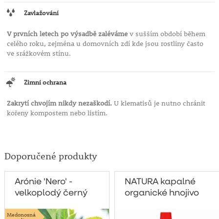
Zavlažování
V prvních letech po výsadbě zaléváme
v sušším období během
celého roku, zejména u domovních zdí kde jsou rostliny často
ve srážkovém stínu.
Zimní ochrana
Zakrytí chvojím nikdy nezaškodí.
U klematisů je nutno chránit
kořeny kompostem nebo listím.
Doporučené produkty
Arónie 'Nero' -
NATURA kapalné
velkoplodý černý
organické hnojivo
jeřáb - keř
pro celou zahradu
Medonosná
1 litr