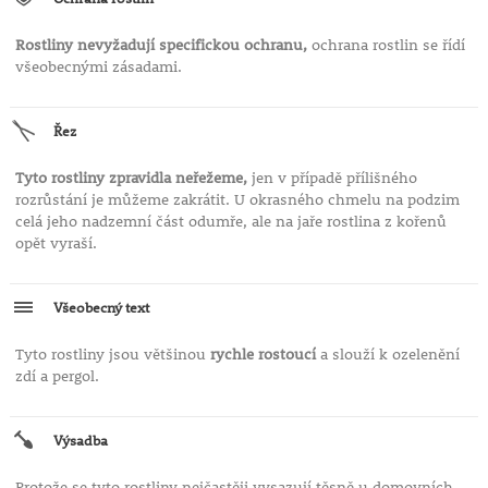
Rostliny nevyžadují specifickou ochranu,
ochrana rostlin se řídí
všeobecnými zásadami.
Řez
Tyto rostliny zpravidla neřežeme,
jen v případě přílišného
rozrůstání je můžeme zakrátit. U okrasného chmelu na podzim
celá jeho nadzemní část odumře, ale na jaře rostlina z kořenů
opět vyraší.
Všeobecný text
Tyto rostliny jsou většinou
rychle rostoucí
a slouží k ozelenění
zdí a pergol.
Výsadba
Protože se tyto rostliny nejčastěji vysazují těsně u domovních