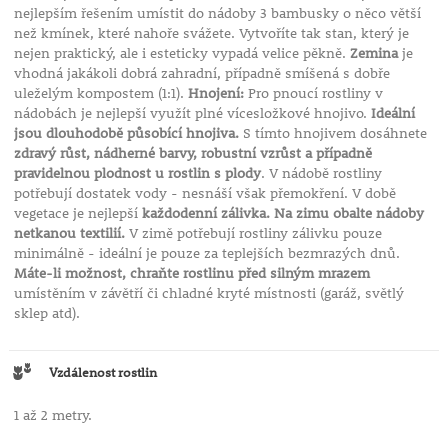
nejlepším řešením umístit do nádoby 3 bambusky o něco větší
než kmínek, které nahoře svážete. Vytvoříte tak stan, který je
nejen praktický, ale i esteticky vypadá velice pěkně.
Zemina
je
vhodná jakákoli dobrá zahradní, případně smíšená s dobře
uleželým kompostem (1:1).
Hnojení:
Pro pnoucí rostliny v
nádobách je nejlepší využít plné vícesložkové hnojivo.
Ideální
jsou dlouhodobě působící hnojiva.
S tímto hnojivem dosáhnete
zdravý růst, nádherné barvy, robustní vzrůst a případně
pravidelnou plodnost u rostlin s plody
. V nádobě rostliny
potřebují dostatek vody - nesnáší však přemokření. V době
vegetace je nejlepší
každodenní zálivka. Na zimu obalte nádoby
netkanou textilií.
V zimě potřebují rostliny zálivku pouze
minimálně - ideální je pouze za teplejších bezmrazých dnů.
Máte-li možnost, chraňte rostlinu před silným mrazem
umístěním v závětří či chladné kryté místnosti (garáž, světlý
sklep atd).
Vzdálenost rostlin
1 až 2 metry.