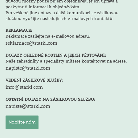
důvodů možný pouze příjem objednávek, jejich úprava a
poskytnutí informací k objednávkám.
Pro veškeré jiné dotazy a další komunikaci se zásilkovou
službou využijte následujících e-mailových kontaktů:
REKLAMACE:
Reklamace zasílejte na e-mailovou adresu:
reklamace@starkl.com
DOTAZY OHLEDNĚ ROSTLIN A JEJICH PĚSTOVÁNÍ:
Naše zahradníky a specialisty můžete kontaktovat na adrese:
napiste@starkl.com
VEDENÍ ZÁSILKOVÉ SLUŽBY:
info@starkl.com
OSTATNÍ DOTAZY NA ZÁSILKOVOU SLUŽBU:
napiste@starkl.com
Napište nám