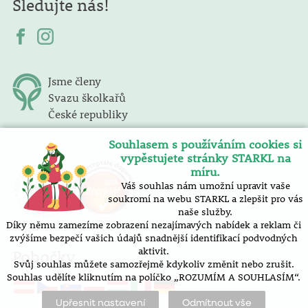
Sledujte nás!
Jsme členy
Svazu školkařů
České republiky
Souhlasem s používáním cookies si
vypěstujete stránky STARKL na
míru.
Váš souhlas nám umožní upravit vaše
soukromí na webu STARKL a zlepšit pro vás
naše služby.
Díky němu zamezíme zobrazení nezajímavých nabídek a reklam či
zvýšíme bezpečí vašich údajů snadnější identifikací podvodných
aktivit.
Pobočky
Svůj souhlas můžete samozřejmě kdykoliv změnit nebo zrušit.
Souhlas udělíte kliknutím na políčko „ROZUMÍM A SOUHLASÍM“.
Upřesnit nastavení
Odmítnout vše