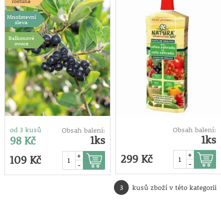
rostlina
Množstevní
sleva
Balkonové
ovoce
od 3 kusů
Obsah balení:
Obsah balení:
1ks
1ks
98 Kč
+
+
299 Kč
109 Kč
-
-
3
kusů zboží v této kategorii