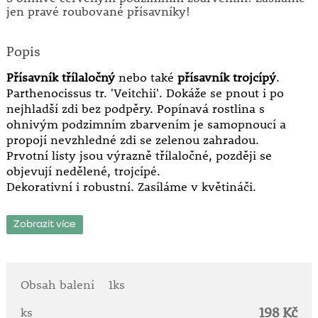
jen pravé roubované přísavníky!
Popis
Přísavník třílaločný
nebo také
přísavník trojcípý
.
Parthenocissus tr. 'Veitchii'. Dokáže se pnout i po
nejhladší zdi bez podpěry. Popínavá rostlina s
ohnivým podzimním zbarvením je samopnoucí a
propojí nevzhledné zdi se zelenou zahradou.
Prvotní listy jsou výrazně třílaločné, později se
objevují nedělené, trojcípé.
Dekorativní i robustní. Zasíláme v květináči.
Stanoviště: plné slunce - polostín - stín.
Zobrazit více
Výška: 8 - 12 m.
Popínavé rostliny propojí dokonale dům se zahradou!
S ohnivě červeným podzimním zbarvením!
Obsah balení
1ks
Zasíláme jen pravé roubované přísavníky!
198 Kč
ks