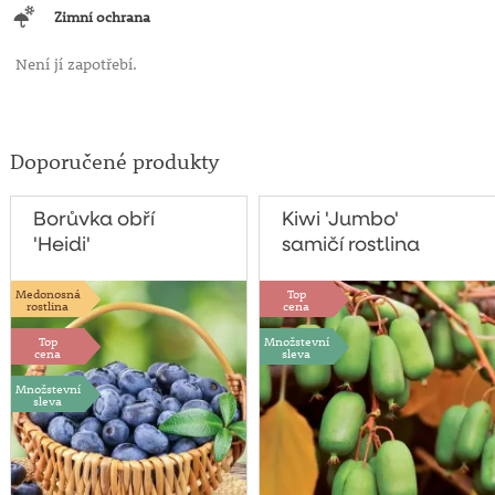
Zimní ochrana
Není jí zapotřebí.
Doporučené produkty
Borůvka obří
Kiwi 'Jumbo'
'Heidi'
samičí rostlina
Medonosná
Top
rostlina
cena
Top
Množstevní
cena
sleva
Množstevní
sleva