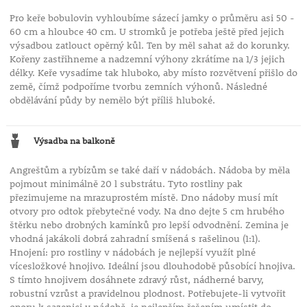
Pro keře bobulovin vyhloubíme sázecí jamky o průměru asi 50 -
60 cm a hloubce 40 cm. U stromků je potřeba ještě před jejich
výsadbou zatlouct opěrný kůl. Ten by měl sahat až do korunky.
Kořeny zastřihneme a nadzemní výhony zkrátíme na 1/3 jejich
délky. Keře vysadíme tak hluboko, aby místo rozvětvení přišlo do
země, čímž podpoříme tvorbu zemních výhonů. Následné
obdělávání půdy by nemělo být příliš hluboké.
Výsadba na balkoně
Angreštům a rybízům se také daří v nádobách. Nádoba by měla
pojmout minimálně 20 l substrátu. Tyto rostliny pak
přezimujeme na mrazuprostém místě. Dno nádoby musí mít
otvory pro odtok přebytečné vody. Na dno dejte 5 cm hrubého
štěrku nebo drobných kamínků pro lepší odvodnění. Zemina je
vhodná jakákoli dobrá zahradní smíšená s rašelinou (1:1).
Hnojení: pro rostliny v nádobách je nejlepší využít plné
vícesložkové hnojivo. Ideální jsou dlouhodobě působící hnojiva.
S tímto hnojivem dosáhnete zdravý růst, nádherné barvy,
robustní vzrůst a pravidelnou plodnost. Potřebujete-li vytvořit