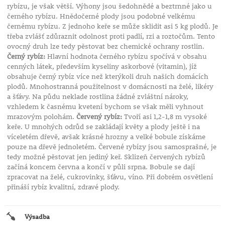
rybízu, je však větší. Výhony jsou šedohnědé a beztrnné jako u
černého rybízu. Hnědočerné plody jsou podobné velkému
černému rybízu. Z jednoho keře se může sklidit asi 5 kg plodů. Je
třeba zvlášť zdůraznit odolnost proti padlí, rzi a roztočům. Tento
ovocný druh lze tedy pěstovat bez chemické ochrany rostlin.
Černý rybíz:
Hlavní hodnota černého rybízu spočívá v obsahu
cenných látek, především kyseliny askorbové (vitamin), jíž
obsahuje černý rybíz více než kterýkoli druh našich domácích
plodů. Mnohostranná použitelnost v domácnosti na želé, likéry
a šťávy. Na půdu neklade rostlina žádné zvláštní nároky,
vzhledem k časnému kvetení bychom se však měli vyhnout
mrazovým polohám.
Červený rybíz:
Tvoří asi 1,2-1,8 m vysoké
keře. U mnohých odrůd se zakládají květy a plody ještě i na
víceletém dřevě, avšak krásné hrozny a velké bobule získáme
pouze na dřevě jednoletém. Červené rybízy jsou samosprašné, je
tedy možné pěstovat jen jediný keř. Sklizeň červených rybízů
začíná koncem června a končí v půli srpna. Bobule se dají
zpracovat na želé, cukrovinky, šťávu, víno. Při dobrém osvětlení
přináší rybíz kvalitní, zdravé plody.
Výsadba