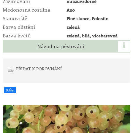
Zazimování
mrazuvzdorné
Medonosná rostlina
Ano
Stanoviště
Plné slunce, Polostín
Barva olistění
zelená
Barva květů
zelená, bílá, vicebarevná
Návod na pěstování
PŘIDAT K POROVNÁNÍ
Sdílet