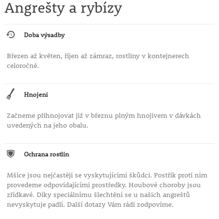
Angrešty a rybízy
Doba výsadby
Březen až květen, říjen až zámraz, rostliny v kontejnerech
celoročně.
Hnojení
Začneme přihnojovat již v březnu plným hnojivem v dávkách
uvedených na jeho obalu.
Ochrana rostlin
Mšice jsou nejčastěji se vyskytujícími škůdci. Postřik proti nim
provedeme odpovídajícími prostředky. Houbové choroby jsou
zřídkavé. Díky speciálnímu šlechtění se u našich angreštů
nevyskytuje padlí. Další dotazy Vám rádi zodpovíme.