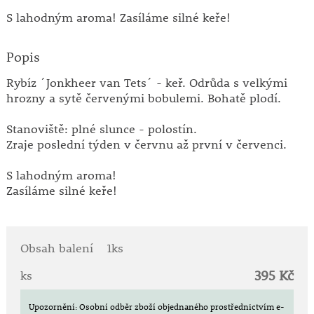
S lahodným aroma! Zasíláme silné keře!
Popis
Rybíz ´Jonkheer van Tets´ - keř. Odrůda s velkými
hrozny a sytě červenými bobulemi. Bohatě plodí.
Stanoviště: plné slunce - polostín.
Zraje poslední týden v červnu až první v červenci.
S lahodným aroma!
Zasíláme silné keře!
Obsah balení
1ks
395 Kč
ks
Upozornění: Osobní odběr zboží objednaného prostřednictvím e-