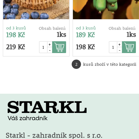
od 3 kusů
od 3 kusů
Obsah balení:
Obsah balení:
1ks
1ks
198 Kč
189 Kč
+
+
219 Kč
198 Kč
-
-
2
kusů zboží v této kategorii
Starkl - zahradník spol. s r.o.