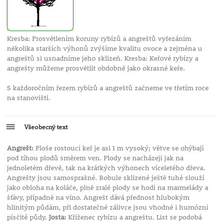
Kresba: Prosvětlením koruny rybízů a angreštů vyřezáním
několika starších výhonů zvýšíme kvalitu ovoce a zejména u
angreštů si usnadníme jeho sklizeň. Kresba: Keřové rybízy a
angrešty můžeme prosvětlit obdobně jako okrasné keře.
S každoročním řezem rybízů a angreštů začneme ve třetím roce
na stanovišti.
Všeobecný text
Angrešt:
Ploše rostoucí keř je asi 1 m vysoký; větve se ohýbají
pod tíhou plodů směrem ven. Plody se nacházejí jak na
jednoletém dřevě, tak na krátkých výhonech víceletého dřeva.
Angrešty jsou samosprašné. Bobule sklizené ještě tuhé slouží
jako obloha na koláče, plně zralé plody se hodí na marmelády a
šťávy, případně na víno. Angrešt dává přednost hlubokým
hlinitým půdám, při dostatečné zálivce jsou vhodné i humózní
písčité půdy.
Josta:
Kříženec rybízu a angreštu. List se podobá