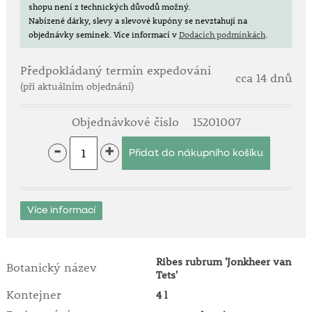
shopu není z technických důvodů možný.
Nabízené dárky, slevy a slevové kupóny se nevztahují na
objednávky semínek.
Více informací v
Dodacích podmínkách
.
Předpokládaný termín expedování
cca 14 dnů
(při aktuálním objednání)
Objednávkové číslo
15201007
-
+
Více informací
Ribes rubrum 'Jonkheer van
Botanický název
Tets'
Kontejner
4 l