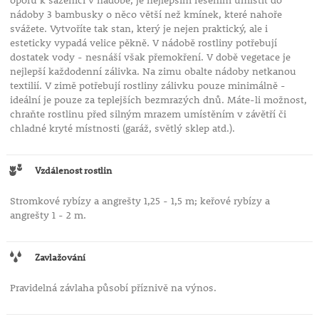
oporu k sazenici v nádobě, je nejlepším řešením umístit do
nádoby 3 bambusky o něco větší než kmínek, které nahoře
svážete. Vytvoříte tak stan, který je nejen praktický, ale i
esteticky vypadá velice pěkně. V nádobě rostliny potřebují
dostatek vody - nesnáší však přemokření. V době vegetace je
nejlepší každodenní zálivka. Na zimu obalte nádoby netkanou
textilií. V zimě potřebují rostliny zálivku pouze minimálně -
ideální je pouze za teplejších bezmrazých dnů. Máte-li možnost,
chraňte rostlinu před silným mrazem umístěním v závětří či
chladné kryté místnosti (garáž, světlý sklep atd.).
Vzdálenost rostlin
Stromkové rybízy a angrešty 1,25 - 1,5 m; keřové rybízy a
angrešty 1 - 2 m.
Zavlažování
Pravidelná závlaha působí příznivě na výnos.