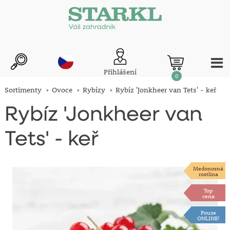
Přihlášení
0
Sortimenty
Ovoce
Rybízy
Rybíz 'Jonkheer van Tets' - keř
Rybíz 'Jonkheer van
Tets' - keř
Medonosná
rostlina
Top
cena
Pouze
ONLINE!