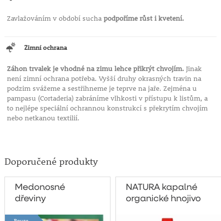
Zavlažováním v období sucha
podpoříme růst i kvetení.
Zimní ochrana
Záhon trvalek je vhodné na zimu lehce přikrýt chvojím.
Jinak
není zimní ochrana potřeba. Vyšší druhy okrasných travin na
podzim svážeme a sestřihneme je teprve na jaře. Zejména u
pampasu (Cortaderia) zabráníme vlhkosti v přístupu k listům, a
to nejlépe speciální ochrannou konstrukcí s překrytím chvojím
nebo netkanou textilií.
Doporučené produkty
Medonosné
NATURA kapalné
dřeviny
organické hnojivo
pro celou zahradu
Pouze