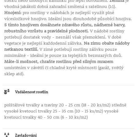
štěrku nebo drobných kamínků pro lepší odvodnění.
Zemina
je
vhodná jakákoli dobrá zahradní smíšená s rašelinou (1:1).
Hnojení:
pro rostliny v nádobách je nejlepší využít plné
vícesložkové hnojivo. Ideální jsou dlouhodobě působící hnojiva.
S tímto hnojivem dosáhnete zdravého růstu, nádherné barvy,
robustního vzrůstu a pravidelné plodnosti.
V nádobě rostliny
potřebují dostatek vody - nesnáší však přemokření. V době
vegetace je nejlepší každodenní zálivka.
Na zimu obalte nádoby
netkanou textilií.
V zimě potřebují rostliny zálivku pouze
minimálně - ideální je pouze za teplejších bezmrazých dnů.
Máte-li možnost, chraňte rostlinu před silným mrazem
umístěním v závětří či chladné kryté místnosti (garáž, světlý
sklep atd).
Vzdálenost rostlin
polštářové trvalky a traviny 20 - 25 cm (18 - 20 ks/m2) středně
vysoké kvetoucí trvalky 25 - 35 cm (10 - 15 ks/m2) vysoké
kvetoucí trvalky 40 - 50 cm (6 - 10 ks/m2)
Zavlažování