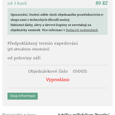
89 Kč
od 3 kusů
Upozornění: Osobní odběr zboží objednaného prostřednictvím e-
shopu není z technických důvodů možný.
Nabízené dárky, slevy a slevové kupóny se nevztahují na
objednávky semínek.
Více informací v
Dodacích podmínkách
.
Předpokládaný termín expedování
(při aktuálním objednání)
od poloviny září
Objednávkové číslo
050015
Vyprodáno
Více informací
Botanický název
Achillea millefolium 'Paprika'