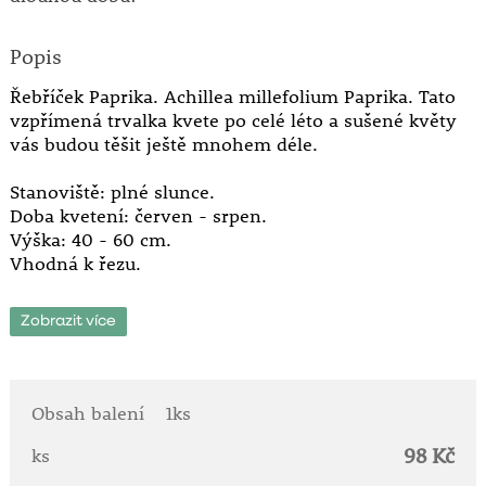
Popis
Řebříček Paprika. Achillea millefolium Paprika. Tato
vzpřímená trvalka kvete po celé léto a sušené květy
vás budou těšit ještě mnohem déle.
Stanoviště: plné slunce.
Doba kvetení: červen - srpen.
Výška: 40 - 60 cm.
Vhodná k řezu.
Zobrazit více
Obsah balení
1ks
98 Kč
ks