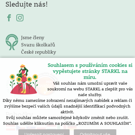
Sledujte nás!
Jsme členy
Svazu školkařů
České republiky
Souhlasem s používáním cookies si
vypěstujete stránky STARKL na
míru.
Váš souhlas nám umožní upravit vaše
soukromí na webu STARKL a zlepšit pro vás
naše služby.
Díky němu zamezíme zobrazení nezajímavých nabídek a reklam či
zvýšíme bezpečí vašich údajů snadnější identifikací podvodných
aktivit.
Pobočky
Svůj souhlas můžete samozřejmě kdykoliv změnit nebo zrušit.
Souhlas udělíte kliknutím na políčko „ROZUMÍM A SOUHLASÍM“.
Upřesnit nastavení
Odmítnout vše