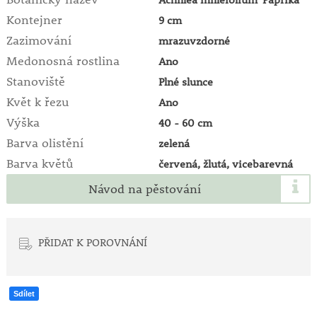
Kontejner
9 cm
Zazimování
mrazuvzdorné
Medonosná rostlina
Ano
Stanoviště
Plné slunce
Květ k řezu
Ano
Výška
40 - 60 cm
Barva olistění
zelená
Barva květů
červená, žlutá, vicebarevná
Návod na pěstování
PŘIDAT K POROVNÁNÍ
Sdílet