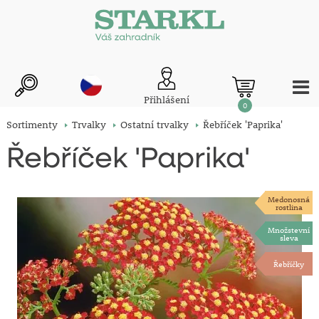
Přihlášení
0
Sortimenty
Trvalky
Ostatní trvalky
Řebříček 'Paprika'
Řebříček 'Paprika'
Medonosná
rostlina
Množstevní
sleva
Řebříčky