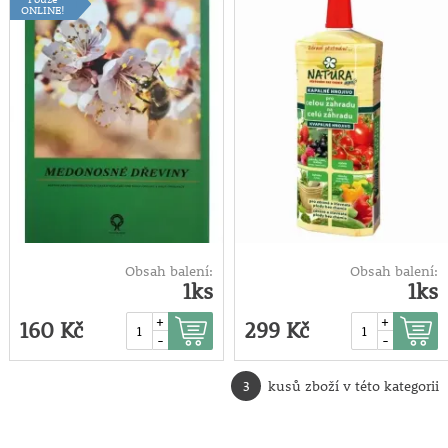
1 litr
ONLINE!
Obsah balení:
Obsah balení:
1ks
1ks
+
+
160 Kč
299 Kč
-
-
3
kusů zboží v této kategorii