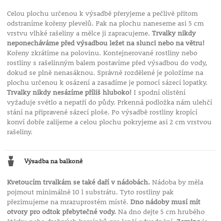
Celou plochu určenou k výsadbě přeryjeme a pečlivě přitom
odstraníme kořeny plevelů. Pak na plochu naneseme asi 5 cm
vrstvu vlhké rašeliny a mělce ji zapracujeme.
Trvalky nikdy
neponecháváme před výsadbou ležet na slunci nebo na větru!
Kořeny zkrátíme na polovinu. Kontejnerované rostliny nebo
rostliny s rašelinným balem postavíme před výsadbou do vody,
dokud se plně nenasáknou. Správně rozdělené je položíme na
plochu určenou k osázení a zasadíme je pomocí sázecí lopatky.
Trvalky nikdy nesázíme příliš hluboko!
I spodní olistění
vyžaduje světlo a nepatří do půdy. Prkenná podložka nám ulehčí
stání na připravené sázecí ploše. Po výsadbě rostliny kropící
konví dobře zalijeme a celou plochu pokryjeme asi 2 cm vrstvou
rašeliny.
Výsadba na balkoně
Kvetoucím trvalkám se také daří v nádobách.
Nádoba by měla
pojmout minimálně 10 l substrátu. Tyto rostliny pak
přezimujeme na mrazuprostém místě.
Dno nádoby musí mít
otvory pro odtok přebytečné vody.
Na dno dejte 5 cm hrubého