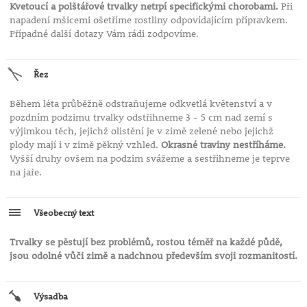
Kvetoucí a polštářové trvalky netrpí specifickými chorobami.
Při
napadení mšicemi ošetříme rostliny odpovídajícím přípravkem.
Případné další dotazy Vám rádi zodpovíme.
Řez
Během léta průběžně odstraňujeme odkvetlá květenství a v
pozdním podzimu trvalky odstřihneme 3 - 5 cm nad zemí s
výjimkou těch, jejichž olistění je v zimě zelené nebo jejichž
plody mají i v zimě pěkný vzhled.
Okrasné traviny nestříháme.
Vyšší druhy ovšem na podzim svážeme a sestřihneme je teprve
na jaře.
Všeobecný text
Trvalky se pěstují bez problémů, rostou téměř na každé půdě,
jsou odolné vůči zimě a nadchnou především svoji rozmanitostí.
Výsadba