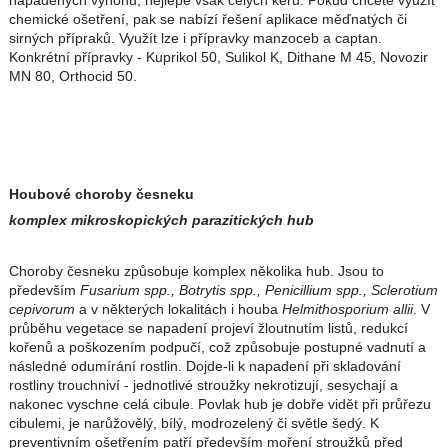
napadených výhonů, nejlépe však celých keřů. Pokud chcete využít
chemické ošetření, pak se nabízí řešení aplikace měďnatých či
sirných přípraků. Využít lze i přípravky manzoceb a captan.
Konkrétní přípravky - Kuprikol 50, Sulikol K, Dithane M 45, Novozir
MN 80, Orthocid 50.
Houbové choroby česneku
komplex mikroskopických parazitických hub
Choroby česneku způsobuje komplex několika hub. Jsou to
především
Fusarium spp., Botrytis spp., Penicillium spp., Sclerotium
cepivorum
a v některých lokalitách i houba
Helmithosporium allii
. V
průběhu vegetace se napadení projeví žloutnutím listů, redukcí
kořenů a poškozením podpučí, což způsobuje postupné vadnutí a
následné odumírání rostlin. Dojde-li k napadení při skladování
rostliny trouchniví - jednotlivé stroužky nekrotizují, sesychají a
nakonec vyschne celá cibule. Povlak hub je dobře vidět při průřezu
cibulemi, je narůžovělý, bílý, modrozelený či světle šedý. K
preventivním ošetřením patří především moření stroužků před