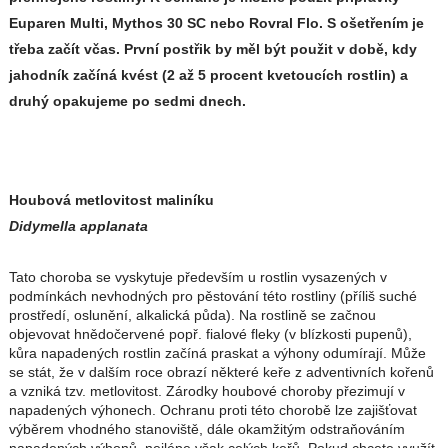
Euparen Multi, Mythos 30 SC nebo Rovral Flo. S ošetřením je
třeba začít včas. První postřik by měl být použit v době, kdy
jahodník začíná kvést (2 až 5 procent kvetoucích rostlin) a
druhý opakujeme po sedmi dnech.
Houbová metlovitost maliníku
Didymella applanata
Tato choroba se vyskytuje především u rostlin vysazených v
podmínkách nevhodných pro pěstování této rostliny (příliš suché
prostředí, oslunění, alkalická půda). Na rostlině se začnou
objevovat hnědočervené popř. fialové fleky (v blízkosti pupenů),
kůra napadených rostlin začíná praskat a výhony odumírají. Může
se stát, že v dalším roce obrazí některé keře z adventivních kořenů
a vzniká tzv. metlovitost. Zárodky houbové choroby přezimují v
napadených výhonech. Ochranu proti této chorobě lze zajišťovat
výběrem vhodného stanoviště, dále okamžitým odstraňováním