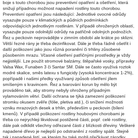
boje s touto chorobou jsou preventivní opatření a ošetření, která
snižují případnou možnost napadení rostliny touto chorobou.
Preventivní opatření jsou následující: Jednotlivé ovocné odrůdy
vysazujte pouze v klimatických a půdních podmínkách
odpovídajících jednotlivým rostlinám. V případě ohrožených oblastí,
vysazujte pouze odolnější odrůdy na patřičně odolných podnožích.
Řez u peckovin neprovádějte v zimním období ale krátce po sklizni.
Větší řezné rány je třeba dezinfikovat. Dále je třeba řádně ošetřit i
další poškození jako jsou různá poranění či trhliny zůsobené
působením mrazu. Včasné ošetření patřičnými prostředky je vždy
nejjistější. Lze použít stromové balzámy, štěpařské vosky, přípravky
Valsa Wax, Funaben 3 či Santar SM. Dále se často využívá roztok
modré skalice, směs latexu s fungicidy (vysoká koncentrace 1-2%),
popřípadě i našimi předky využívaný způsob ošetření jílem
smíšeným s kravincem. Řez a tvarování korun by mělo být
prováděno tak, aby stromy nebyly ohroženy případným
vylamováním větví. Další ochrana se týká zamezení poškození
stromku okusem zvěře (fólie, pletiva atd.), či snížení možnosti
vzniku mrazových desek a trhlin, především u peckovin (bílení
kmenů). V případě poškození rostliny houbovými chorobami je
třeba co nejrychleji likvidovat postižené části, popř. celé rostliny,
dále pak odklidit všechny odřezané části z blízkosti dřeviny. Veškeré
napadené dřevo je nejlepší po odstranění z rostliny spálit. Stejně
tak i napadené listí, ve kterém by také mohli přečkávat zárodky