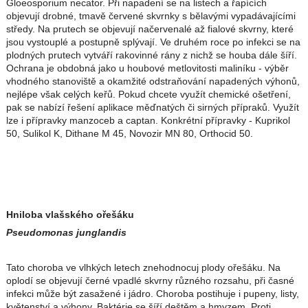
Gloeosporium necator. Při napadení se na listech a řapících
objevují drobné, tmavě červené skvrnky s bělavými vypadávajícími
středy. Na prutech se objevují načervenalé až fialové skvrny, které
jsou vystouplé a postupně splývají. Ve druhém roce po infekci se na
plodných prutech vytváří rakovinné rány z nichž se houba dále šíří.
Ochrana je obdobná jako u houbové metlovitosti maliníku - výběr
vhodného stanoviště a okamžité odstraňování napadených výhonů,
nejlépe však celých keřů. Pokud chcete využít chemické ošetření,
pak se nabízí řešení aplikace měďnatých či sirných přípraků. Využít
lze i přípravky manzoceb a captan. Konkrétní přípravky - Kuprikol
50, Sulikol K, Dithane M 45, Novozir MN 80, Orthocid 50.
Hniloba vlašského ořešáku
Pseudomonas junglandis
Tato choroba ve vlhkých letech znehodnocuj plody ořešáku. Na
oplodí se objevují černé vpadlé skvrny různého rozsahu, při časné
infekci může být zasažené i jádro. Choroba postihuje i pupeny, listy,
květenství a výhony. Baktérie se šíří deštěm a hmyzem. Proti