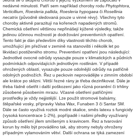
Jedná se o skupinu chorob s jejichž výzkumem se započalo v
nedávné minulosti. Patří sem například choroby rodu
Phytophtora,
Verticillium, Roesleria pallida, Roesleria hypogaea
či
Rosellinia
necatrix
(původně sledovaná pouze u vinné révy). Všechny tyto
choroby aktivně parazitují na kořenech napadených stromů.
Chemická ošetření většinou nepřinášejí kýžené výsledky, takže
jedinou účinnou možností je dodržování preventivních opatření.
Tento fakt je dán především díky vlastnosti těchto chorob,
umožňující jim přežívat v zemině na stanovišti i několik let po
likvidaci postiženého stromu. Preventivní opatření jsou následující:
Jednotlivé ovocné odrůdy vysazujte pouze v klimatických a půdních
podmínkách odpovídajících jednotlivým rostlinám. V případě
ohrožených oblastí, vysazujte pouze odolnější odrůdy na patřičně
odolných podnožích. Řez u peckovin neprovádějte v zimním období
ale krátce po sklizni. Větší řezné rány je třeba dezinfikovat. Dále je
třeba řádně ošetřit i další poškození jako různá poranění či trhliny
zůsobené působením mrazu. Včasné ošetření patřičnými
prostředky je vždy nejjistější. Lze použít stromové balsámy,
štěpařské vosky, přípravky Valsa Wax, Funaben 3 či Santar SM.
Dále se často využívá roztok modré skalice, směs latexu s fungicidy
(vysoká koncentrace 1-2%), popřípadě i našimi předky využívaný
způsob ošetření jílem smíšeným s kravincem. Řez a tvarování
korun by mělo být prováděno tak, aby stromy nebyly ohroženy
případným vylamováním větví. Další ochrana se týká zamezení