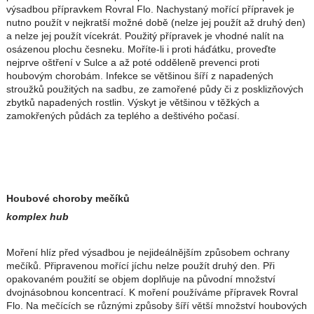
výsadbou přípravkem Rovral Flo. Nachystaný mořící přípravek je
nutno použít v nejkratší možné době (nelze jej použít až druhý den)
a nelze jej použít vícekrát. Použitý přípravek je vhodné nalít na
osázenou plochu česneku. Moříte-li i proti háďátku, proveďte
nejprve oštření v Sulce a až poté odděleně prevenci proti
houbovým chorobám. Infekce se většinou šíří z napadených
stroužků použitých na sadbu, ze zamořené půdy či z posklizňových
zbytků napadených rostlin. Výskyt je většinou v těžkých a
zamokřených půdách za teplého a deštivého počasí.
Houbové choroby mečíků
komplex hub
Moření hlíz před výsadbou je nejideálnějším způsobem ochrany
mečíků. Připravenou mořící jíchu nelze použít druhý den. Při
opakovaném použití se objem doplňuje na původní množství
dvojnásobnou koncentrací. K moření používáme přípravek Rovral
Flo. Na mečících se různými způsoby šíří větší množství houbových