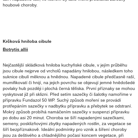
houbové choroby.
Krčková hniloba cibule
Botrytis allii
Nejčastější skládková hniloba kuchyňské cibule, v jejím průběhu
jsou cibule nejprve od vrcholů napadány hnilobou, následkem toho
suknice cibulí měknou a hnědnou. Napadené cibule předčasně raší,
mumifikovatí či hnijí, na jejich povrchu se objevují jemné hnědošedé
povlaky hub později i plochá černá tělíska. První příznaky se mohou
vyskytovat již při sklizni. Před setím sazečky či šalotky namoříme v
přípravku Fundazol 50 WP. Suchý způsob moření se provádí
protřepáním sazečky v nadbytku přípravku a přebytek se odstraní.
Mokrý způsob probíhá namáčením sazečky v suspenzi přípravku
po dobu asi 20 minut. Choroba se šíří napadenými sazečkami,
semeny, posklizňovými zbytky napadených rostlin, za vegetace se
šíří bezpříznakově. Ideální podmínky pro vznik a šíření choroby
jsou za deštivého a chladnějšího počasí koncem vegetace, při