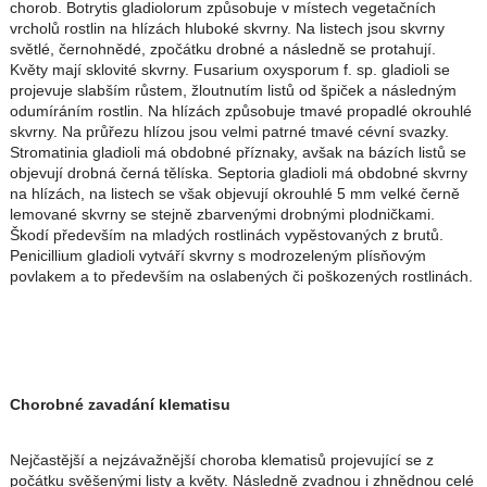
chorob. Botrytis gladiolorum způsobuje v místech vegetačních
vrcholů rostlin na hlízách hluboké skvrny. Na listech jsou skvrny
světlé, černohnědé, zpočátku drobné a následně se protahují.
Květy mají sklovité skvrny. Fusarium oxysporum f. sp. gladioli se
projevuje slabším růstem, žloutnutím listů od špiček a následným
odumíráním rostlin. Na hlízách způsobuje tmavé propadlé okrouhlé
skvrny. Na průřezu hlízou jsou velmi patrné tmavé cévní svazky.
Stromatinia gladioli má obdobné příznaky, avšak na bázích listů se
objevují drobná černá tělíska. Septoria gladioli má obdobné skvrny
na hlízách, na listech se však objevují okrouhlé 5 mm velké černě
lemované skvrny se stejně zbarvenými drobnými plodničkami.
Škodí především na mladých rostlinách vypěstovaných z brutů.
Penicillium gladioli vytváří skvrny s modrozeleným plísňovým
povlakem a to především na oslabených či poškozených rostlinách.
Chorobné zavadání klematisu
Nejčastější a nejzávažnější choroba klematisů projevující se z
počátku svěšenými listy a květy. Následně zvadnou i zhnědnou celé