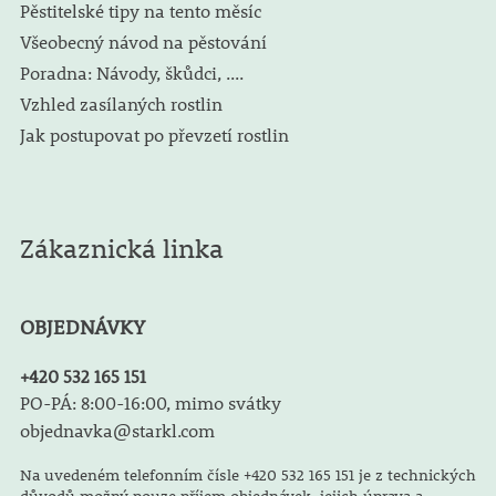
Pěstitelské tipy na tento měsíc
Všeobecný návod na pěstování
Poradna: Návody, škůdci, ....
Vzhled zasílaných rostlin
Jak postupovat po převzetí rostlin
Zákaznická linka
OBJEDNÁVKY
+420 532 165 151
PO-PÁ: 8:00-16:00, mimo svátky
objednavka@starkl.com
Na uvedeném telefonním čísle +420 532 165 151 je z technických
důvodů možný pouze příjem objednávek, jejich úprava a