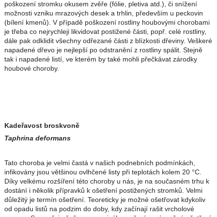
poškození stromku okusem zvěře (fólie, pletiva atd.), či snížení
možnosti vzniku mrazových desek a trhlin, především u peckovin
(bílení kmenů). V případě poškození rostliny houbovými chorobami
je třeba co nejrychleji likvidovat postižené části, popř. celé rostliny,
dále pak odklidit všechny odřezané části z blízkosti dřeviny. Veškeré
napadené dřevo je nejlepší po odstranění z rostliny spálit. Stejně
tak i napadené listí, ve kterém by také mohli přečkávat zárodky
houbové choroby.
Kadeřavost broskvoně
Taphrina deformans
Tato choroba je velmi častá v našich podnebních podmínkách,
infikovány jsou většinou ovlhčené listy při teplotách kolem 20 °C.
Díky velkému rozšíření této choroby u nás, je na současném trhu k
dostání i několik přípravků k ošetření postižených stromků. Velmi
důležitý je termín ošetření. Teoreticky je možné ošetřovat kdykoliv
od opadu listů na podzim do doby, kdy začínají rašit vrcholové