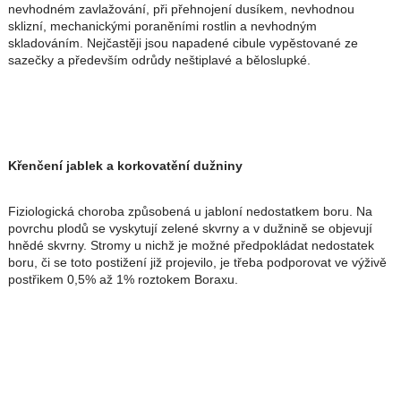
nevhodném zavlažování, při přehnojení dusíkem, nevhodnou
sklizní, mechanickými poraněními rostlin a nevhodným
skladováním. Nejčastěji jsou napadené cibule vypěstované ze
sazečky a především odrůdy neštiplavé a běloslupké.
Křenčení jablek a korkovatění dužniny
Fiziologická choroba způsobená u jabloní nedostatkem boru. Na
povrchu plodů se vyskytují zelené skvrny a v dužnině se objevují
hnědé skvrny. Stromy u nichž je možné předpokládat nedostatek
boru, či se toto postižení již projevilo, je třeba podporovat ve výživě
postřikem 0,5% až 1% roztokem Boraxu.