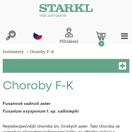
Přihlášení
0
Sortimenty
Choroby F-K
Choroby F-K
Fusariové vadnutí aster
Fusarium oxysporum f. sp. callistephi
Nejnebezpečnější choroba tzv. čínských aster. Tato choroba se
vyznačuje zčernalými kořenovými krčky, za vlhkého počasí s