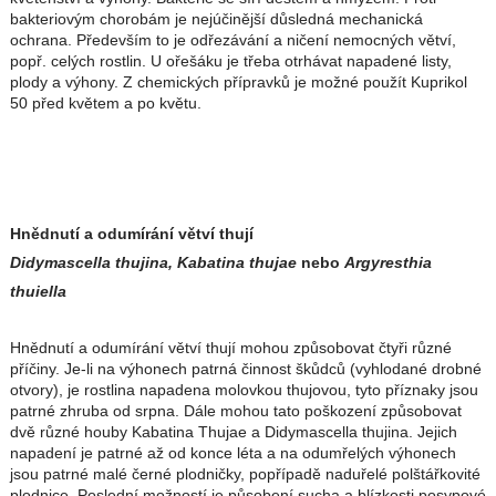
bakteriovým chorobám je nejúčinější důsledná mechanická
ochrana. Především to je odřezávání a ničení nemocných větví,
popř. celých rostlin. U ořešáku je třeba otrhávat napadené listy,
plody a výhony. Z chemických přípravků je možné použít Kuprikol
50 před květem a po květu.
Hnědnutí a odumírání větví thují
Didymascella thujina, Kabatina thujae
nebo
Argyresthia
thuiella
Hnědnutí a odumírání větví thují mohou způsobovat čtyři různé
příčiny. Je-li na výhonech patrná činnost škůdců (vyhlodané drobné
otvory), je rostlina napadena molovkou thujovou, tyto příznaky jsou
patrné zhruba od srpna. Dále mohou tato poškození způsobovat
dvě různé houby Kabatina Thujae a Didymascella thujina. Jejich
napadení je patrné až od konce léta a na odumřelých výhonech
jsou patrné malé černé plodničky, popřípadě naduřelé polštářkovité
plodnice. Poslední možností je působení sucha a blízkosti posypové