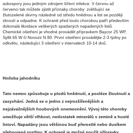
askospory jsou jediným zdrojem šíření infekce. V červnu až
červenci tak můžete zjistit příznaky choroby: zvětšující se
žlutozelené skvrny následně od středu hnědnou a list se později
zkroutí a odpadne. K ochraně před touto chorobou patří především
dokonalá likvidace veškerých spadaných napadených listů.
Chemické ošetření je vhodné provádět přípravkem Baycor 25 WP,
Syllit 65 W či Novozir N 80. První ošetření provádějte 2-3 týdny po
odkvětu, následující 3 ošetření v intervalech 10-14 dnů.
Hniloba jahodníku
Tato nemoc způsobuje u plodů hnědnutí, a posléze žloutnutí a
zasychání. Jedná se o jedno z nejrozšířenějších a
nejzávažnějších houbových onemocnění. Vývoj této choroby
umožňuje větší vlhkost, nedostatek minerálů v zemině a husté
listoví. Napadány jsou většinou buď přerostlé nebo dusíkem
přehnojené rostliny. K ochraně je možné použít přípravky