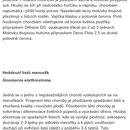
soli. Houby se šíří při nedostatku hořčíku a vápníku, chorobám
napomáhá i příliš hustý porost. Nazelenalé larvy molovky thujové
přezimují v lístcích rostlin. Vajíčka kladou v polovině června. Proti
houbovým chorobám ošetřujeme od konce května postřiky
přípravkem Dithane DG, opakujeme třikrát po 2 až 3 týdnech.
Molovku thujovou hubíme přípravkem Decis Flow 2,5 ve druhé
polovině června.
Hnědnutí listů meruněk
Gnomonia erythrostoma
Jedná se o jednu z nejzávažnějších chorob vyskytujících se na
meruňkách. Projevem této choroby je předčasné opadávání listů a
zhoršená kvalita i množství plodů. Působením této choroby je
ovlivněna i diferenciace květních pupenů a vyzrávání dřeva. Houba
přezimuje ve spadaných listech, kde se vyvíjejí plodnice, askospory
dozrávají 2-3 týdny po odkvětu meruňky a k jejich uvolňování
dochází při ovlhčení listů (déšť) v průběhu 3-5 týdnů. Tyto