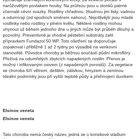
narůžovělým povlakem houby. Na průřezu jsou u stonků patrné
zčernalé cévní svazky. Rostliny chřadnou, žloutnou jim listy, vadnou
a odumírají (od spodních směrem nahoru). Nejcitlivější jsou mladé
rostlinky nebo rostliny v plném květu. Některé rostliny mohou
uhynout už během jednoho dne u jiných může být průběh dlouhý a
pozvolný. Preventivně je vhodné pěstební substráty zalít
přípravkem Fundazol 50 WP. Toto ošetření se doporučuje
zopakovat i přibližně 1 až 2 týdny po výsadbě na venkovní
stanoviště. Původce choroby je běžnou součástí půdní mikroflóry.
Přežívá na odumřelých zbytcích napadených rostlin. Přenos je
možný i infikovaným osivem (z napadených porostů). Za vegetace
se choroba šíří větrem, deštěm, zálivkou, hmyzem a zeminou.
Ideální podmínky jsou při vyšší teplotě půdy a přehnojení dusíkem.
Elsinoe veneta
Elsinoe veneta
Tato choroba nemá český název, jedná se o konidiové stádium