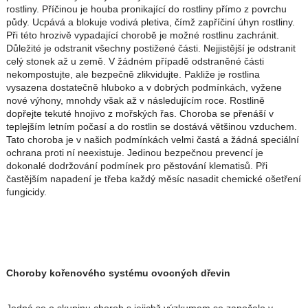
rostliny. Příčinou je houba pronikající do rostliny přímo z povrchu
půdy. Ucpává a blokuje vodivá pletiva, čímž zapříčiní úhyn rostliny.
Při této hrozivě vypadající chorobě je možné rostlinu zachránit.
Důležité je odstranit všechny postižené části. Nejjistější je odstranit
celý stonek až u země. V žádném případě odstraněné části
nekompostujte, ale bezpečně zlikvidujte. Pakliže je rostlina
vysazena dostatečně hluboko a v dobrých podmínkách, vyžene
nové výhony, mnohdy však až v následujícím roce. Rostlině
dopřejte tekuté hnojivo z mořských řas. Choroba se přenáší v
teplejším letním počasí a do rostlin se dostává většinou vzduchem.
Tato choroba je v našich podmínkách velmi častá a žádná speciální
ochrana proti ní neexistuje. Jedinou bezpečnou prevencí je
dokonalé dodržování podmínek pro pěstování klematisů. Při
častějším napadení je třeba každý měsíc nasadit chemické ošetření
fungicidy.
Choroby kořenového systému ovocných dřevin