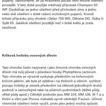
pupeny. Samozřejmě, že za mrazivého počasí není možné ošetření
provádět. V této době použijte měďnatý přípravek Champion 50
WP. Osvědčuje se jedno ošetření před příchodem zimy a jedno
nebo dvě ošetření v době rašení vrcholových pupenů. Kromě
tohoto přípravku jsou vhodné i Delan 700 WG, Dithane DG, Sulka či
Syllit 65. Jakékoli ošetření pozdější než v době květu je zcela
neúčinné.
Krčková hniloba ovocných dřevin
Tato choroba často nazývaná i jako límcová choroba ovocných
dřevin má svůj původ v působení houby Phytophtora cactorum.
Tato choroba se výrazně vyskytuje především na kořenových
krčcích jabloní, ale byla již zjištěna i na třešních a višních. rychlost
posupu hniloby je závislá především na citlivosti jednotlivých druhů
podnoží a samozřejmě také na půdních podmínkách (těžké půdy,
vlhké půdy apod.) Citlivější podnože jsou MM 104, MM 106, M 7 a u
třešní a višní pak Prunus mahaleb oproti odolnější P.avium. Učinné
chemické ošetření nelze využít, proto jako jediný možný způsob