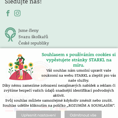
Sledujte nás!
Jsme členy
Svazu školkařů
České republiky
Souhlasem s používáním cookies si
vypěstujete stránky STARKL na
míru.
Váš souhlas nám umožní upravit vaše
soukromí na webu STARKL a zlepšit pro vás
naše služby.
Díky němu zamezíme zobrazení nezajímavých nabídek a reklam či
zvýšíme bezpečí vašich údajů snadnější identifikací podvodných
aktivit.
Pobočky
Svůj souhlas můžete samozřejmě kdykoliv změnit nebo zrušit.
Souhlas udělíte kliknutím na políčko „ROZUMÍM A SOUHLASÍM“.
Upřesnit nastavení
Odmítnout vše