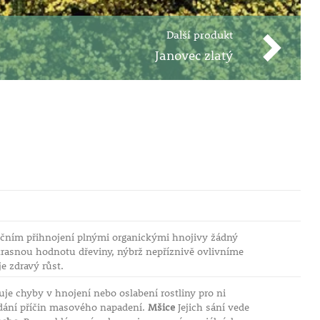
Další produkt
Janovec zlatý
ročním přihnojení plnými organickými hnojivy žádný
asnou hodnotu dřeviny, nýbrž nepříznivě ovlivníme
e zdravý růst.
uje chyby v hnojení nebo oslabení rostliny pro ni
dání příčin masového napadení.
Mšice
Jejich sání vede