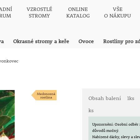
ADNÍ
VZROSTLÉ
ONLINE
VŠE
TRUM
STROMY
KATALOG
O NÁKUPU
va
Okrasné stromy a keře
Ovoce
Rostliny pro z
vonkovec
Medonosná
rostlina
Obsah balení
1ks
ks
Upozornění: Osobní odběr 
důvodů možný.
Nabízené dárky, slevy a sl