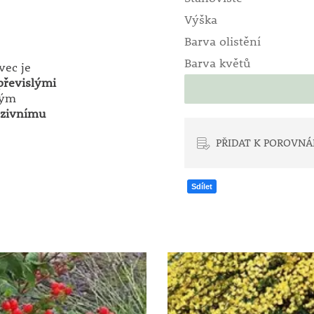
Výška
Barva olistění
Barva květů
ec je
převislými
ným
nzivnímu
PŘIDAT K POROVNÁ
Sdílet
í výšky
cca 1–