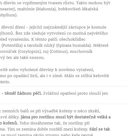
ech dřevin se vzpřímeným tvarem růstu. Takto mohou být
otoneaster), mahónie (Mahonia), bobkovišeň lékařská
phyllum).
dřevní dření - jejichž nejznámější zástupce je komule
 výhonů. Řez zde sleduje vytvoření co možná největšího
řed vyrašením. K těmto patří: ořechokřídlec
(Potentilla) a tavolník nízký (Spiraea bumalda). Některé
skovníček (Corylopsis), ruj (Cotinus), muchovník
vý řez ale také snesou.
stlé nebo vyholené dřeviny k novému vyrašení,
o po opadání listí, ale i v zimě. Málo se stříhá keřovitě
ieris.
 - téměř žádnou péči.
Zvláštní opatření proto slouží jen
 zemních balů se při výsadbě kořeny o něco zkrátí,
 své délky.
Jáma pro rostlinu musí být dostatečně velká a
lo kořenů.
Toho dosáhneme tak, že rostliny při
me. Tím se zemina dobře rozdělí mezi kořeny.
Sází se tak
 se musí zemina okolo stromu nebo keře pevně