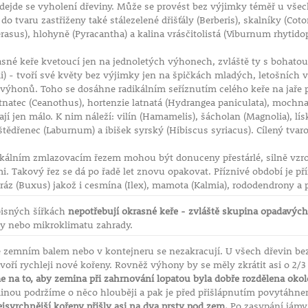
ředejde se vyholení dřeviny. Může se provést bez výjimky téměř u vš
 do tvaru zastřiženy také stálezelené dřišťály (Berberis), skalníky (C
rasus), hlohyně (Pyracantha) a kalina vrásčitolistá (Viburnum rhytido
sné keře kvetoucí jen na jednoletých výhonech, zvláště ty s bohatou 
ii) - tvoří své květy bez výjimky jen na špičkách mladých, letošních
ýhonů. Toho se dosáhne radikálním seříznutím celého keře na jaře p
latnatec (Ceanothus), hortenzie latnatá (Hydrangea paniculata), mochna 
hají jen málo. K nim náleží: vilín (Hamamelis), šácholan (Magnolia), lí
štědřenec (Laburnum) a ibišek syrský (Hibiscus syriacus). Cílený tvaro
kálním zmlazovacím řezem mohou být donuceny přestárlé, silně vzro
i. Takový řez se dá po řadě let znovu opakovat. Příznivé období je přím
ráz (Buxus) jakož i cesmína (Ilex), mamota (Kalmia), rododendrony a p
isných šířkách
nepotřebují okrasné keře - zvláště skupina opadavých
dy nebo mikroklimatu zahrady.
 zemním balem nebo v kontejneru se nezakracují. U všech dřevin bez
tvoří rychleji nové kořeny. Rovněž výhony by se měly zkrátit asi o 2/3
e na to, aby zemina při zahrnování lopatou byla dobře rozdělena oko
inou podržíme o něco hlouběji a pak je před přišlápnutím povytáhne
jsvrchnější kořeny přišly asi na dva prsty pod zem.
Po zasypání jámy