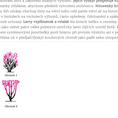
vinování listů a zakřivení mladých výhonů.
Jejich výskyt podporuje s
sti půdy
pravky střídáme, abychom předešli vytvoření rezistence.
Housenky h
být ožrány všechny listy na větvi nebo celé partie větví až na listo
 v hnízdech na vrcholech výhonů, často opředeny. Odstranění a spálen
působ ochrany.
Larvy vzpřímenek a vrtalek
Na listech šeříku a cesmíny 
o chráněné
jako nehet palce velké požerové ostrůvky larev žijících uvnitř listů, 
kem systémovými prostředky proti hmyzu při prvním výskytu asi v po
tříme už v předjaří.Výskyt houbových chorob jako padlí nebo strupovit
stu
bo substrátu