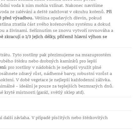
a půdní voda k nim mohla vzlínat. Nakonec navršíme
voda ze zalévání a deště zadržovat v okruhu kořenů.
Při
tě před výsadbou.
Většina opadavých dřevin, pokud
tlina ztratila část svého kořenového systému a dokud
u a živinami. Seříznutím se znovu vytvoří rovnováha a
 zkracují o 1/3 jejich délky, přičemž hlavní výhon se
rátu. Tyto rostliny pak přezimujeme na mrazuprostém
rubého štěrku nebo drobných kamínků pro lepší
ní:
pro rostliny v nádobách je nejlepší využít plné
sáhnete zdravý růst, nádherné barvy, robustní vzrůst a
okření. V době vegetace je nejlepší každodenní zálivka.
imálně - ideální je pouze za teplejších bezmrazých dnů.
kryté místnosti (garáž, světlý sklep atd).
 další závlaha. V případě písčitých nebo štěrkovitých