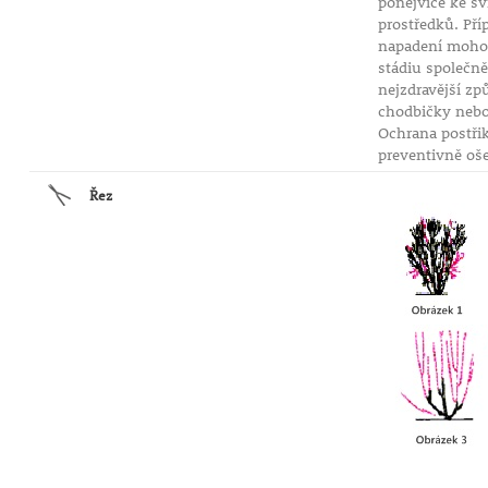
ponejvíce ke s
• vhodné je mulčování pro udržení vlhkosti a kyselo
prostředků. Pří
• citlivější na silné mrazy v otevřených polohách
napadení mohou 
stádiu společně
Mrazuvzdornost:
nejzdravější z
•
do cca −15 °C
(v chladnějších oblastech doporučen
chodbičky nebo 
stanoviště)
Ochrana postři
preventivně oše
Využití v zahradě:
Řez
• solitérní výsadba jako okrasný prvek
• skupinové výsadby s rododendrony a azalkami
• japonské a vřesovištní zahrady
• vhodný i do menších zahrad díky kompaktnímu rů
Tipy pro úspěšné pěstování:
• zajistěte kyselou půdu (např. přidáním rašeliny ne
pro rododendrony)
• vysazujte na chráněné místo bez silného větru
• pravidelně mulčujte pro udržení vlhkosti
• vyvarujte se vápnění půdy