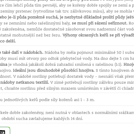
ice čím lehčí půda tím pevněji, aby se kořeny dobře spojily se zemí 
zeminy prstenec (vytvoříme tak tzv. zálivkovou mísu), aby se mohla 
ebo je-li půda poměrně suchá, je nezbytné důkladné prolití půdy ješ
y se zemními nebo rašelinnými baly,
se musí při sázení seříznout.
Ros
ě zakořeněna, nemůže dostatečně zásobovat svou nadzemní část vodo
statně mohutnější než bez řezu.
Výhony okrasných keřů se při výsadbě
o delší.
 také daří v nádobách.
Nádoba by měla pojmout minimálně 50 l subst
oby musí mít otvory pro odtok přebytečné vody. Na dno dejte 5 cm h
ina
je vhodná jakákoli dobrá zahradní smíšená s rašelinou (1:1).
Hnoje
nojivo.
Ideální jsou dlouhodobě působící hnojiva.
S tímto hnojivem do
dnost. V nádobě rostliny potřebují dostatek vody - nesnáší však přem
nádoby netkanou textilií.
V zimě potřebují rostliny zálivku pouze min
, chraňte rostlinu před silným mrazem umístěním v závětří či chladné 
 jednotlivých keřů podle síly kořenů asi 1 - 3 m.
 keře dobře zakořeněny, není nutná v oblastech s normálními srážkami
 období sucha zavlažujeme každých 14 dní.