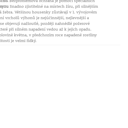
ucho.
Bezproblémová ochrana je pomocí speciálních
myzu
Snadno zjistitelné na místech žíru, při silnějším
vá žebra. Většinou housenky zůstávají v 1. vývojovém
í vrcholů výhonů je nejúčinnější, nejlevnější a
se objevují nažloutlé, později nahnědlé požerové
které při silném napadení vedou až k jejich opadu.
lovině května, v předchozím roce napadené rostliny
osti je velmi řídký.