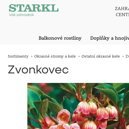
ZAHR
CEN
Balkonové rostliny
Doplňky a hnoji
Sortimenty
Okrasné stromy a keře
Ostatní okrasné keře
Z
Zvonkovec