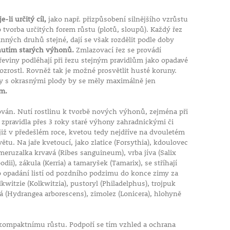
e-li určitý cíl,
jako např. přizpůsobení silnějšího vzrůstu
 tvorba určitých forem růstu (plotů, sloupů). Každý řez
linných druhů stejné, dají se však rozdělit podle doby
znutím starých výhonů.
Zmlazovací řez se provádí
dřeviny podléhají při řezu stejným pravidlům jako opadavé
rozrostl. Rovněž tak je možné prosvětlit husté koruny.
omy s okrasnými plody by se měly maximálně jen
em.
hován. Nutí rostlinu k tvorbě nových výhonů, zejména při
, zpravidla přes 3 roky staré výhony zahradnickými či
iž v předešlém roce, kvetou tedy nejdříve na dvouletém
ětu. Na jaře kvetoucí, jako zlatice (Forsythia), kdoulovec
ruzalka krvavá (Ribes sanguineum), vrba jíva (Salix
dii), zákula (Kerria) a tamaryšek (Tamarix), se stříhají
po opadání listí od pozdního podzimu do konce zimy za
witzie (Kolkwitzia), pustoryl (Philadelphus), trojpuk
á (Hydrangea arborescens), zimolez (Lonicera), hlohyně
kompaktnímu růstu. Podpoří se tím vzhled a ochrana