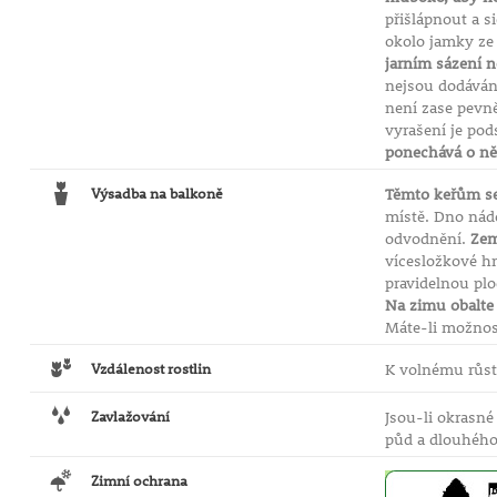
přišlápnout a s
okolo jamky ze 
jarním sázení n
nejsou dodáván
není zase pevn
vyrašení je pod
ponechává o něc
Výsadba na balkoně
Těmto keřům se
místě. Dno nád
odvodnění.
Zem
vícesložkové h
pravidelnou plo
Na zimu obalte 
Máte-li možnost
Vzdálenost rostlin
K volnému růstu
Zavlažování
Jsou-li okrasné
půd a dlouhého
Zimní ochrana