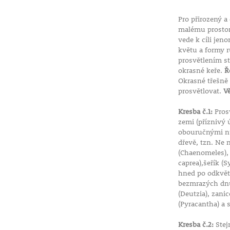
Zvonkovec (Enkianthus campanulatus)
je ideální vol
hledají
jemnou, elegantní a méně obvyklou okrasno
Pro přirozený a
která zaujme jak během kvetení, tak i nádherným 
malému prostoru
zbarvením.
vede k cíli jen
květu a formy 
prosvětlením st
okrasné keře.
Ř
Okrasné třešně 
prosvětlovat.
V
Kresba č.1:
Prosv
zemi (příznivý 
obouručnými nůž
dřevě, tzn. Ne 
(Chaenomeles),
caprea),šeřík (S
hned po odkvětu
bezmrazých dnů.
(Deutzia), zani
(Pyracantha) a 
Kresba č.2:
Stej