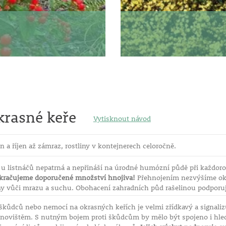
 s jemnými
roznech na
krasné keře
Vytisknout návod
ě)
n a říjen až zámraz, rostliny v kontejnerech celoročně.
šeliny)
e u listnáčů nepatrná a nepřináší na úrodné humózní půdě při každo
kračujeme doporučené množství hnojiva!
Přehnojením nezvýšíme okr
ny vůči mrazu a suchu. Obohacení zahradních půd rašelinou podporuj
 škůdců nebo nemocí na okrasných keřích je velmi zřídkavý a signaliz
mokření
ovištěm. S nutným bojem proti škůdcům by mělo být spojeno i hle
 větví