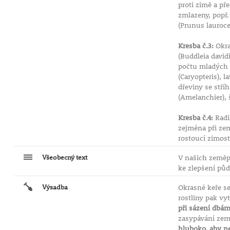
proti zimě a p
zmlazeny, popř.
(Prunus lauroce
Kresba č.3:
Okra
(Buddleia david
počtu mladých v
(Caryopteris), 
dřeviny se stří
(Amelanchier), 
Kresba č.4:
Radi
zejména při zem
rostoucí zimost
Všeobecný text
V našich zeměp
ke zlepšení pů
Výsadba
Okrasné keře se
rostliny pak vy
při sázení dbám
zasypávání zem
hluboko, aby ne