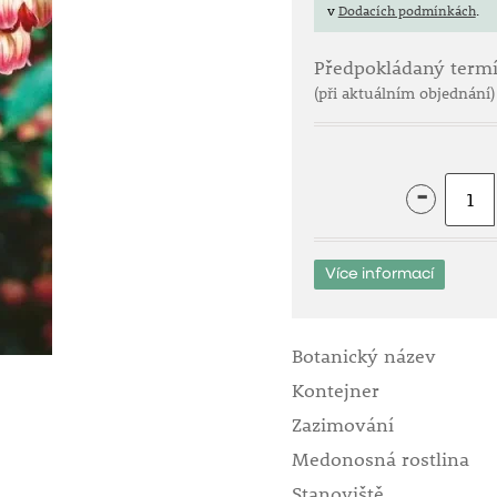
v
Dodacích podmínkách
.
Předpokládaný term
(při aktuálním objednání)
-
Více informací
Botanický název
Kontejner
Zazimování
Medonosná rostlina
Stanoviště