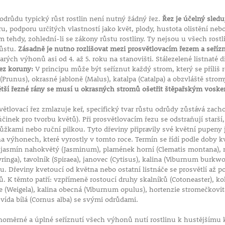
bou pro ty, kdo
u dřevinu
,
 odrůdu typický růst rostlin není nutný žádný řez.
Řez je účelný sleduj
podzimním
, podporu určitých vlastností jako květ, plody, hustota olistění nebo
om tehdy, zohlední-li se zákony růstu rostliny. Ty nejsou u všech rost
růstu.
Zásadně je nutno rozlišovat mezi prosvětlovacím řezem a seří
arých výhonů asi od 4. až 5. roku na stanovišti. Stálezelené listnaté 
ez koruny:
V principu může být seříznut každý strom, který se příliš 
(Prunus), okrasné jabloně (Malus), katalpa (Catalpa) a obzvláště str
ětší řezné rány se musí u okrasných stromů ošetřit štěpařským vosk
ětlovací řez zmlazuje keř, specifický tvar růstu odrůdy zůstává zac
účinek pro tvorbu květů). Při prosvětlovacím řezu se odstraňují starší
kami nebo ruční pilkou. Tyto dřeviny připravily své květní pupeny j
na výhonech, které vyrostly v tomto roce. Termín se řídí podle doby kv
 jasmín nahokvětý (Jasminum), plamének horní (Clematis montana), me
yringa), tavolník (Spiraea), janovec (Cytisus), kalina (Viburnum burkwoo
. Dřeviny kvetoucí od května nebo ostatní listnáče se prosvětlí až 
 K těmto patří: vzpřímeně rostoucí druhy skalníků (Cotoneaster), kolk
ce (Weigela), kalina obecná (Viburnum opulus), hortenzie stromečkovit
svída bílá (Cornus alba) se svými odrůdami.
noměrné a úplné seříznutí všech výhonů nutí rostlinu k hustějšímu 