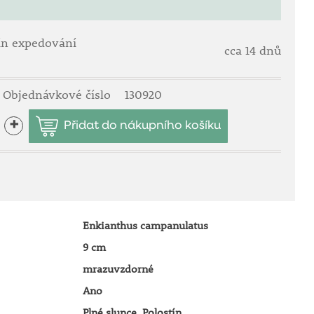
ín expedování
cca 14 dnů
Objednávkové číslo
130920
+
Enkianthus campanulatus
9 cm
mrazuvzdorné
Ano
Plné slunce, Polostín