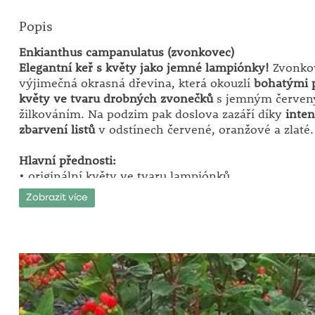
Popis
Enkianthus campanulatus (zvonkovec)
Elegantní keř s květy jako jemné lampiónky!
Zvonkov
výjimečná okrasná dřevina, která okouzlí
bohatými 
květy ve tvaru drobných zvonečků
s jemným červe
žilkováním. Na podzim pak doslova zazáří díky
inte
zbarvení listů
v odstínech červené, oranžové a zlaté.
Hlavní přednosti:
• originální květy ve tvaru lampiónků
• jemné bílo-krémové květy s červeným žilkováním
Zobrazit více
• výrazné podzimní zbarvení listů
• kompaktní růst vhodný i do menších zahrad
• dlouhověká a dekorativní dřevina
• vhodná do japonských a přírodních zahrad
Botanická charakteristika:
Enkianthus campanulatus je opadavý keř dorůstajíc