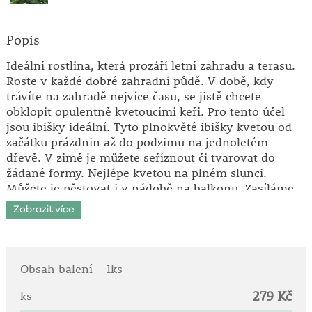
Popis
Ideální rostlina, která prozáří letní zahradu a terasu.
Roste v každé dobré zahradní půdě. V době, kdy
trávíte na zahradě nejvíce času, se jistě chcete
obklopit opulentně kvetoucími keři. Pro tento účel
jsou ibišky ideální. Tyto plnokvěté ibišky kvetou od
začátku prázdnin až do podzimu na jednoletém
dřevě. V zimě je můžete seříznout či tvarovat do
žádané formy. Nejlépe kvetou na plném slunci.
Můžete je pěstovat i v nádobě na balkonu. Zasíláme
pravé roubovance s garantovaným kvetením. Plně
Zobrazit více
mrazuvzdorné. Zasíláme v květináči.
Doba kvetení: srpen - říjen.
Výška: do 2 m.
Obsah balení
1ks
279 Kč
Opadavý vzpřímeně rostoucí keř.
ks
Řadí se mezi nejkrásnější a velmi ceněné zahradní