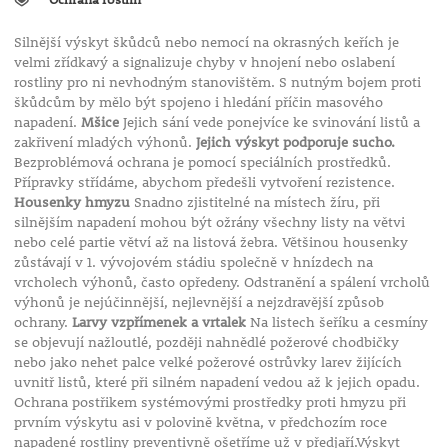
Silnější výskyt škůdců nebo nemocí na okrasných keřích je
velmi zřídkavý a signalizuje chyby v hnojení nebo oslabení
rostliny pro ni nevhodným stanovištěm. S nutným bojem proti
škůdcům by mělo být spojeno i hledání příčin masového
napadení.
Mšice
Jejich sání vede ponejvíce ke svinování listů a
zakřivení mladých výhonů.
Jejich výskyt podporuje sucho.
Bezproblémová ochrana je pomocí speciálních prostředků.
Přípravky střídáme, abychom předešli vytvoření rezistence.
Housenky hmyzu
Snadno zjistitelné na místech žíru, při
silnějším napadení mohou být ožrány všechny listy na větvi
nebo celé partie větví až na listová žebra. Většinou housenky
zůstávají v 1. vývojovém stádiu společně v hnízdech na
vrcholech výhonů, často opředeny. Odstranění a spálení vrcholů
výhonů je nejúčinnější, nejlevnější a nejzdravější způsob
ochrany.
Larvy vzpřímenek a vrtalek
Na listech šeříku a cesmíny
se objevují nažloutlé, později nahnědlé požerové chodbičky
nebo jako nehet palce velké požerové ostrůvky larev žijících
uvnitř listů, které při silném napadení vedou až k jejich opadu.
Ochrana postřikem systémovými prostředky proti hmyzu při
prvním výskytu asi v polovině května, v předchozím roce
napadené rostliny preventivně ošetříme už v předjaří.Výskyt