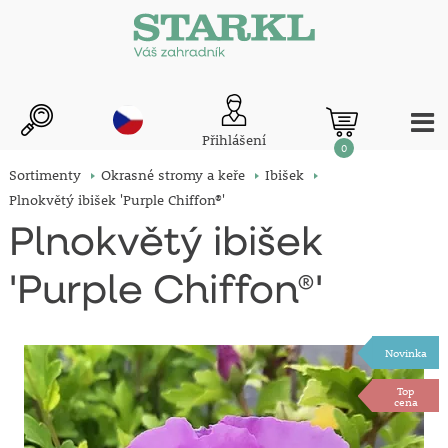
Přihlášení
0
Sortimenty
Okrasné stromy a keře
Ibišek
Plnokvětý ibišek 'Purple Chiffon®'
Plnokvětý ibišek
'Purple Chiffon®'
Novinka
Top
cena