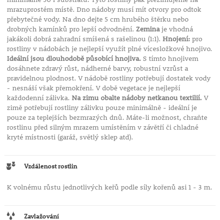
mrazuprostém místě. Dno nádoby musí mít otvory pro odtok
přebytečné vody. Na dno dejte 5 cm hrubého štěrku nebo
drobných kamínků pro lepší odvodnění.
Zemina
je vhodná
jakákoli dobrá zahradní smíšená s rašelinou (1:1).
Hnojení:
pro
rostliny v nádobách je nejlepší využít plné vícesložkové hnojivo.
Ideální jsou dlouhodobě působící hnojiva.
S tímto hnojivem
dosáhnete zdravý růst, nádherné barvy, robustní vzrůst a
pravidelnou plodnost. V nádobě rostliny potřebují dostatek vody
- nesnáší však přemokření. V době vegetace je nejlepší
každodenní zálivka.
Na zimu obalte nádoby netkanou textilií.
V
zimě potřebují rostliny zálivku pouze minimálně - ideální je
pouze za teplejších bezmrazých dnů. Máte-li možnost, chraňte
rostlinu před silným mrazem umístěním v závětří či chladné
kryté místnosti (garáž, světlý sklep atd).
Vzdálenost rostlin
K volnému růstu jednotlivých keřů podle síly kořenů asi 1 - 3 m.
Zavlažování