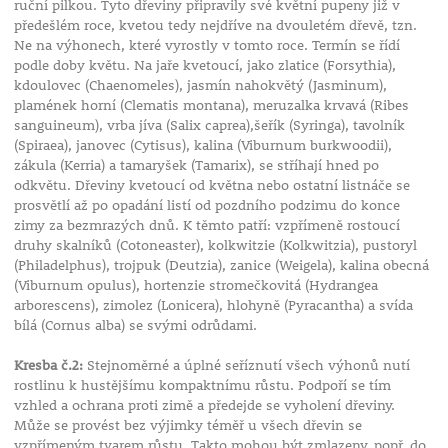
ruční pilkou. Tyto dřeviny připravily své květní pupeny již v
předešlém roce, kvetou tedy nejdříve na dvouletém dřevě, tzn.
Ne na výhonech, které vyrostly v tomto roce. Termín se řídí
podle doby květu. Na jaře kvetoucí, jako zlatice (Forsythia),
kdoulovec (Chaenomeles), jasmín nahokvětý (Jasminum),
plamének horní (Clematis montana), meruzalka krvavá (Ribes
sanguineum), vrba jíva (Salix caprea),šeřík (Syringa), tavolník
(Spiraea), janovec (Cytisus), kalina (Viburnum burkwoodii),
zákula (Kerria) a tamaryšek (Tamarix), se stříhají hned po
odkvětu. Dřeviny kvetoucí od května nebo ostatní listnáče se
prosvětlí až po opadání listí od pozdního podzimu do konce
zimy za bezmrazých dnů. K těmto patří: vzpřímeně rostoucí
druhy skalníků (Cotoneaster), kolkwitzie (Kolkwitzia), pustoryl
(Philadelphus), trojpuk (Deutzia), zanice (Weigela), kalina obecná
(Viburnum opulus), hortenzie stromečkovitá (Hydrangea
arborescens), zimolez (Lonicera), hlohyně (Pyracantha) a svída
bílá (Cornus alba) se svými odrůdami.
Kresba č.2:
Stejnoměrné a úplné seříznutí všech výhonů nutí
rostlinu k hustějšímu kompaktnímu růstu. Podpoří se tím
vzhled a ochrana proti zimě a předejde se vyholení dřeviny.
Může se provést bez výjimky téměř u všech dřevin se
vzpřímeným tvarem růstu. Takto mohou být zmlazeny, popř. do