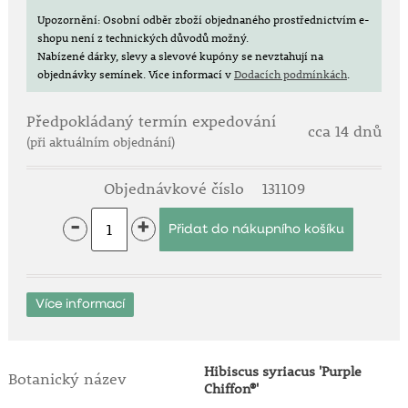
rostliny.
Upozornění: Osobní odběr zboží objednaného prostřednictvím e-
K dokonalému růstu potřebuje chráněné místo
shopu není z technických důvodů možný.
(vhodná jsou zákoutí u domů či zdí).
Nabízené dárky, slevy a slevové kupóny se nevztahují na
objednávky semínek.
Více informací v
Dodacích podmínkách
.
Rostliny potřebují dostatečnou přikrývku nad kořeny
proti silným mrazům.
Výhony poškozené mrazem se na jaře seříznou.
Předpokládaný termín expedování
cca 14 dnů
Jinak tyto rostliny řez nevyžadují.
(při aktuálním objednání)
Zemina je ideální živná, kyprá, dostatečně propustná.
Objednávkové číslo
131109
-
+
Více informací
Hibiscus syriacus 'Purple
Botanický název
Chiffon®'