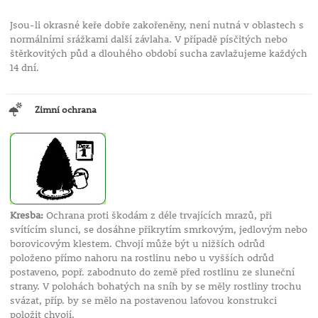
Jsou-li okrasné keře dobře zakořeněny, není nutná v oblastech s
normálními srážkami další závlaha. V případě písčitých nebo
štěrkovitých půd a dlouhého období sucha zavlažujeme každých
14 dní.
Zimní ochrana
Kresba:
Ochrana proti škodám z déle trvajících mrazů, při
svítícím slunci, se dosáhne přikrytím smrkovým, jedlovým nebo
borovicovým klestem. Chvojí může být u nižších odrůd
položeno přímo nahoru na rostlinu nebo u vyšších odrůd
postaveno, popř. zabodnuto do země před rostlinu ze sluneční
strany. V polohách bohatých na sníh by se měly rostliny trochu
svázat, příp. by se mělo na postavenou laťovou konstrukci
položit chvojí.