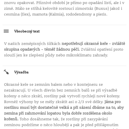
znovu opakovat. Příznivé období je přímo po opadání listí, ale i v
zimě. Málo se stříhá keřovitě rostoucí zimostráz (Buxus) jakož i
cesmína (Ilex), mamota (Kalmia), rododendrony a pieris.
Všeobecný text
V našich zeměpisných šířkách
nepotřebují okrasné keře - zvláště
skupina opadavých - téměř žádnou péči.
Zvláštní opatření proto
slouží jen ke zlepšení půdy nebo mikroklimatu zahrady.
Výsadba
Okrasné keře se zemním balem nebo v kontejneru se
nezakracují. U všech dřevin bez zemních balů se při výsadbě
kořeny o něco zkrátí, rostliny pak vytvoří rychleji nové kořeny.
Rovněž výhony by se měly zkrátit asi o 2/3 své délky.
Jáma pro
rostlinu musí být dostatečně velká a při sázení dbáme na to, aby
zemina při zahrnování lopatou byla dobře rozdělena okolo
kořenů.
Toho dosáhneme tak, že rostliny při zasypávání
zeminou podržíme o něco hlouběji a pak je před přišlápnutím