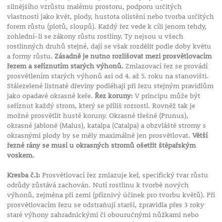
silnějšího vzrůstu malému prostoru, podporu určitých
vlastností jako květ, plody, hustota olistění nebo tvorba určitých
forem růstu (plotů, sloupů). Každý řez vede k cíli jenom tehdy,
zohlední-li se zákony růstu rostliny. Ty nejsou u všech
rostlinných druhů stejné, dají se však rozdělit podle doby květu
a formy růstu.
Zásadně je nutno rozlišovat mezi prosvětlovacím
řezem a seříznutím starých výhonů.
Zmlazovací řez se provádí
prosvětlením starých výhonů asi od 4. až 5. roku na stanovišti.
Stálezelené listnaté dřeviny podléhají při řezu stejným pravidlům
jako opadavé okrasné keře.
Řez koruny:
V principu může být
seříznut každý strom, který se příliš rozrostl. Rovněž tak je
možné prosvětlit husté koruny. Okrasné třešně (Prunus),
okrasné jabloně (Malus), katalpa (Catalpa) a obzvláště stromy s
okrasnými plody by se měly maximálně jen prosvětlovat.
Větší
řezné rány se musí u okrasných stromů ošetřit štěpařským
voskem.
Kresba č.1:
Prosvětlovací řez zmlazuje keř, specifický tvar růstu
odrůdy zůstává zachován. Nutí rostlinu k tvorbě nových
výhonů, zejména při zemi (příznivý účinek pro tvorbu květů). Při
prosvětlovacím řezu se odstraňují starší, zpravidla přes 3 roky
staré výhony zahradnickými či obouručnými nůžkami nebo