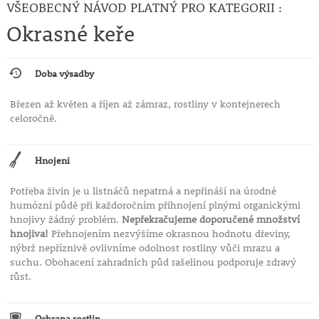
VŠEOBECNÝ NÁVOD PLATNÝ PRO KATEGORII :
Okrasné keře
Doba výsadby
Březen až květen a říjen až zámraz, rostliny v kontejnerech
celoročně.
Hnojení
Potřeba živin je u listnáčů nepatrná a nepřináší na úrodné
humózní půdě při každoročním přihnojení plnými organickými
hnojivy žádný problém.
Nepřekračujeme doporučené množství
hnojiva!
Přehnojením nezvýšíme okrasnou hodnotu dřeviny,
nýbrž nepříznivě ovlivníme odolnost rostliny vůči mrazu a
suchu. Obohacení zahradních půd rašelinou podporuje zdravý
růst.
Ochrana rostlin