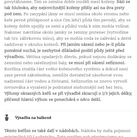
povytáhneme. Tím se zemina dobře rozdělí mezi kořeny.
Sází se
tak hluboko, aby nejsvrchnější kořeny přišly asi na dva prsty
pod zem.
Po zasypání jámy se musí zemina okolo stromu nebo
keře pevně přišlápnout a sice čím lehčí půda tím pevněji, aby se
kořeny dobře spojily se zemí a půdní voda k nim mohla vzlínat.
Nakonec navršíme okolo jamky ze zeminy prstenec (vytvoříme
tak tzv. zálivkovou mísu), aby se mohla voda ze zalévání a deště
zadržovat v okruhu kořenů.
Při jarním sázení nebo je-li půda
poměrně suchá, je nezbytné důkladné prolití půdy ještě před
výsadbou.
Většina opadavých dřevin, pokud nejsou dodávány se
zemními nebo rašelinnými baly,
se musí při sázení seříznout.
Rostlina ztratila část svého kořenového systému a dokud není
zase pevně zakořeněna, nemůže dostatečně zásobovat svou
nadzemní část vodou a živinami. Seříznutím se znovu vytvoří
rovnováha a vyrašení je podstatně mohutnější než bez řezu.
Výhony okrasných keřů se při výsadbě zkracují o 1/3 jejich délky,
přičemž hlavní výhon se ponechává o něco delší.
Výsadba na balkoně
Těmto keřům se také daří v nádobách.
Nádoba by měla pojmout
minimálně 50 l substrátu. Tyto rostliny pak přezimujeme na