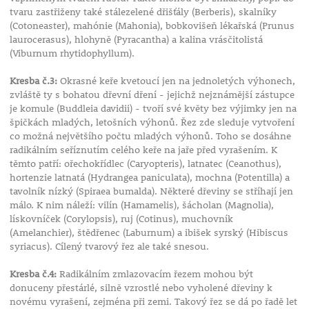
tvaru zastřiženy také stálezelené dřišťály (Berberis), skalníky
(Cotoneaster), mahónie (Mahonia), bobkovišeň lékařská (Prunus
laurocerasus), hlohyně (Pyracantha) a kalina vrásčitolistá
(Viburnum rhytidophyllum).
Kresba č.3:
Okrasné keře kvetoucí jen na jednoletých výhonech,
zvláště ty s bohatou dřevní dření - jejichž nejznámější zástupce
je komule (Buddleia davidii) - tvoří své květy bez výjimky jen na
špičkách mladých, letošních výhonů. Řez zde sleduje vytvoření
co možná největšího počtu mladých výhonů. Toho se dosáhne
radikálním seříznutím celého keře na jaře před vyrašením. K
těmto patří: ořechokřídlec (Caryopteris), latnatec (Ceanothus),
hortenzie latnatá (Hydrangea paniculata), mochna (Potentilla) a
tavolník nízký (Spiraea bumalda). Některé dřeviny se stříhají jen
málo. K nim náleží: vilín (Hamamelis), šácholan (Magnolia),
lískovníček (Corylopsis), ruj (Cotinus), muchovník
(Amelanchier), štědřenec (Laburnum) a ibišek syrský (Hibiscus
syriacus). Cílený tvarový řez ale také snesou.
Kresba č.4:
Radikálním zmlazovacím řezem mohou být
donuceny přestárlé, silně vzrostlé nebo vyholené dřeviny k
novému vyrašení, zejména při zemi. Takový řez se dá po řadě let