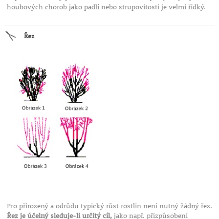
houbových chorob jako padlí nebo strupovitosti je velmi řídký.
Řez
Pro přirozený a odrůdu typický růst rostlin není nutný žádný řez.
Řez je účelný sleduje-li určitý cíl,
jako např. přizpůsobení