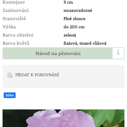
Kontejner
9 cm
Zazimování
mrazuvzdorné
Stanoviště
Plné slunce
Výška
do 200 cm
Barva olistění
zelená
Barva květů
fialová, tmavě růžová
Návod na pěstování
PŘIDAT K POROVNÁNÍ
Sdílet