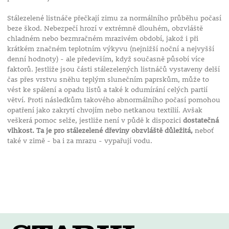
Stálezelené listnáče přečkají zimu za normálního průběhu počasí
beze škod. Nebezpečí hrozí v extrémně dlouhém, obzvláště
chladném nebo bezmračném mrazivém období, jakož i při
krátkém značném teplotním výkyvu (nejnižší noční a nejvyšší
denní hodnoty) - ale především, když současně působí více
faktorů. Jestliže jsou části stálezelených listnáčů vystaveny delší
čas přes vrstvu sněhu teplým slunečním paprskům, může to
vést ke spálení a opadu listů a také k odumírání celých partií
větví. Proti následkům takového abnormálního počasí pomohou
opatření jako zakrytí chvojím nebo netkanou textilií. Avšak
veškerá pomoc selže, jestliže není v půdě k dispozici
dostatečná
vlhkost. Ta je pro stálezelené dřeviny obzvláště důležitá,
neboť
také v zimě - ba i za mrazu - vypařují vodu.