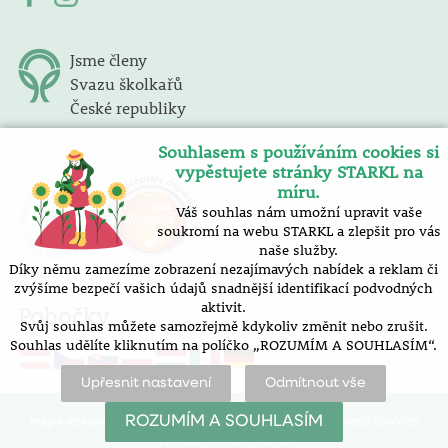
Jsme členy
Svazu školkařů
České republiky
Souhlasem s používáním cookies si
vypěstujete stránky STARKL na
míru.
Váš souhlas nám umožní upravit vaše
soukromí na webu STARKL a zlepšit pro vás
naše služby.
Díky němu zamezíme zobrazení nezajímavých nabídek a reklam či
zvýšíme bezpečí vašich údajů snadnější identifikací podvodných
aktivit.
Pobočky
Svůj souhlas můžete samozřejmě kdykoliv změnit nebo zrušit.
Souhlas udělíte kliknutím na políčko „ROZUMÍM A SOUHLASÍM“.
Upřesnit nastavení
Odmítnout vše
mapa stránek |
prohlášení o přístupnosti |
nastavení cookies
ROZUMÍM A SOUHLASÍM
Vytvořilo SOFICO-CZ, a.s.