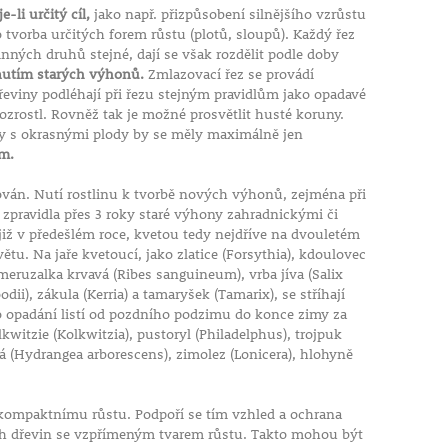
e-li určitý cíl,
jako např. přizpůsobení silnějšího vzrůstu
 tvorba určitých forem růstu (plotů, sloupů). Každý řez
linných druhů stejné, dají se však rozdělit podle doby
znutím starých výhonů.
Zmlazovací řez se provádí
dřeviny podléhají při řezu stejným pravidlům jako opadavé
rozrostl. Rovněž tak je možné prosvětlit husté koruny.
omy s okrasnými plody by se měly maximálně jen
em.
hován. Nutí rostlinu k tvorbě nových výhonů, zejména při
, zpravidla přes 3 roky staré výhony zahradnickými či
iž v předešlém roce, kvetou tedy nejdříve na dvouletém
ětu. Na jaře kvetoucí, jako zlatice (Forsythia), kdoulovec
ruzalka krvavá (Ribes sanguineum), vrba jíva (Salix
dii), zákula (Kerria) a tamaryšek (Tamarix), se stříhají
po opadání listí od pozdního podzimu do konce zimy za
witzie (Kolkwitzia), pustoryl (Philadelphus), trojpuk
á (Hydrangea arborescens), zimolez (Lonicera), hlohyně
kompaktnímu růstu. Podpoří se tím vzhled a ochrana
ech dřevin se vzpřímeným tvarem růstu. Takto mohou být