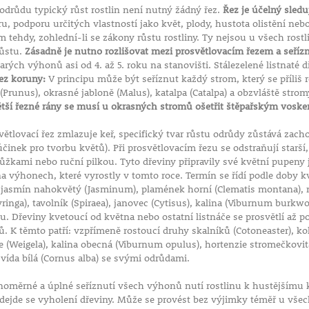
 odrůdu typický růst rostlin není nutný žádný řez.
Řez je účelný sleduj
, podporu určitých vlastností jako květ, plody, hustota olistění nebo
om tehdy, zohlední-li se zákony růstu rostliny. Ty nejsou u všech rost
růstu.
Zásadně je nutno rozlišovat mezi prosvětlovacím řezem a seří
arých výhonů asi od 4. až 5. roku na stanovišti. Stálezelené listnaté 
ez koruny:
V principu může být seříznut každý strom, který se příliš 
(Prunus), okrasné jabloně (Malus), katalpa (Catalpa) a obzvláště str
ětší řezné rány se musí u okrasných stromů ošetřit štěpařským vosk
ětlovací řez zmlazuje keř, specifický tvar růstu odrůdy zůstává zac
účinek pro tvorbu květů). Při prosvětlovacím řezu se odstraňují starší
kami nebo ruční pilkou. Tyto dřeviny připravily své květní pupeny j
na výhonech, které vyrostly v tomto roce. Termín se řídí podle doby kv
 jasmín nahokvětý (Jasminum), plamének horní (Clematis montana), me
yringa), tavolník (Spiraea), janovec (Cytisus), kalina (Viburnum burkwoo
. Dřeviny kvetoucí od května nebo ostatní listnáče se prosvětlí až 
 K těmto patří: vzpřímeně rostoucí druhy skalníků (Cotoneaster), kolk
ce (Weigela), kalina obecná (Viburnum opulus), hortenzie stromečkovit
svída bílá (Cornus alba) se svými odrůdami.
noměrné a úplné seříznutí všech výhonů nutí rostlinu k hustějšímu 
ředejde se vyholení dřeviny. Může se provést bez výjimky téměř u vš