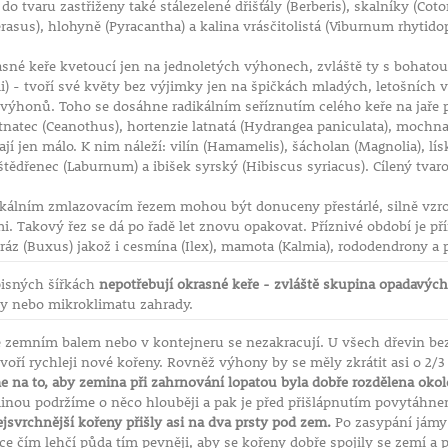
 do tvaru zastřiženy také stálezelené dřišťály (Berberis), skalníky (C
rasus), hlohyně (Pyracantha) a kalina vrásčitolistá (Viburnum rhytido
sné keře kvetoucí jen na jednoletých výhonech, zvláště ty s bohatou 
ii) - tvoří své květy bez výjimky jen na špičkách mladých, letošních
ýhonů. Toho se dosáhne radikálním seříznutím celého keře na jaře p
latnatec (Ceanothus), hortenzie latnatá (Hydrangea paniculata), mochna 
hají jen málo. K nim náleží: vilín (Hamamelis), šácholan (Magnolia), lí
štědřenec (Laburnum) a ibišek syrský (Hibiscus syriacus). Cílený tvaro
kálním zmlazovacím řezem mohou být donuceny přestárlé, silně vzro
i. Takový řez se dá po řadě let znovu opakovat. Příznivé období je přím
ráz (Buxus) jakož i cesmína (Ilex), mamota (Kalmia), rododendrony a p
isných šířkách
nepotřebují okrasné keře - zvláště skupina opadavých
dy nebo mikroklimatu zahrady.
 zemním balem nebo v kontejneru se nezakracují. U všech dřevin bez
tvoří rychleji nové kořeny. Rovněž výhony by se měly zkrátit asi o 2/3
e na to, aby zemina při zahrnování lopatou byla dobře rozdělena oko
inou podržíme o něco hlouběji a pak je před přišlápnutím povytáhne
jsvrchnější kořeny přišly asi na dva prsty pod zem.
Po zasypání jámy
ice čím lehčí půda tím pevněji, aby se kořeny dobře spojily se zemí 