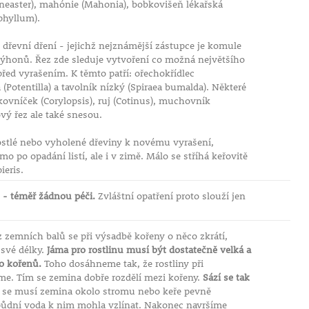
otoneaster), mahónie (Mahonia), bobkovišeň lékařská
phyllum).
dřevní dření - jejichž nejznámější zástupce je komule
 výhonů. Řez zde sleduje vytvoření co možná největšího
řed vyrašením. K těmto patří: ořechokřídlec
(Potentilla) a tavolník nízký (Spiraea bumalda). Některé
skovníček (Corylopsis), ruj (Cotinus), muchovník
vý řez ale také snesou.
stlé nebo vyholené dřeviny k novému vyrašení,
o po opadání listí, ale i v zimě. Málo se stříhá keřovitě
ieris.
 - téměř žádnou péči.
Zvláštní opatření proto slouží jen
 zemních balů se při výsadbě kořeny o něco zkrátí,
 své délky.
Jáma pro rostlinu musí být dostatečně velká a
lo kořenů.
Toho dosáhneme tak, že rostliny při
me. Tím se zemina dobře rozdělí mezi kořeny.
Sází se tak
 se musí zemina okolo stromu nebo keře pevně
a půdní voda k nim mohla vzlínat. Nakonec navršíme