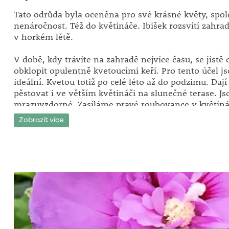
Tato odrůda byla oceněna pro své krásné květy, spol
nenáročnost. Též do květináče. Ibišek rozsvítí zahr
v horkém létě.
V době, kdy trávíte na zahradě nejvíce času, se jistě 
obklopit opulentně kvetoucími keři. Pro tento účel js
ideální. Kvetou totiž po celé léto až do podzimu. Daj
pěstovat i ve větším květináči na slunečné terase. J
mrazuvzdorné. Zasíláme pravé roubovance v květiná
Zobrazit více
Zemina je ideální živná, kyprá, dostatečně propustn
poškozené mrazem se na jaře seříznou. Jinak tyto ros
nevyžadují. Rostliny potřebují dostatečnou přikrývk
proti silným mrazům. K dokonalému růstu potřebuj
místo (vhodná jsou zákoutí u domů či zdí). Řadí se m
nejkrásnější a velmi ceněné zahradní rostliny.
Stanoviště: plné slunce.
Doba kvetení: červenec - říjen.
Výška: 1 - 2 m.