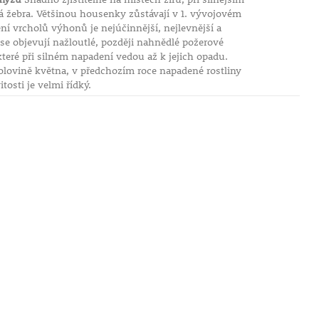
vá žebra. Většinou housenky zůstávají v 1. vývojovém
í vrcholů výhonů je nejúčinnější, nejlevnější a
se objevují nažloutlé, později nahnědlé požerové
které při silném napadení vedou až k jejich opadu.
lovině května, v předchozím roce napadené rostliny
osti je velmi řídký.