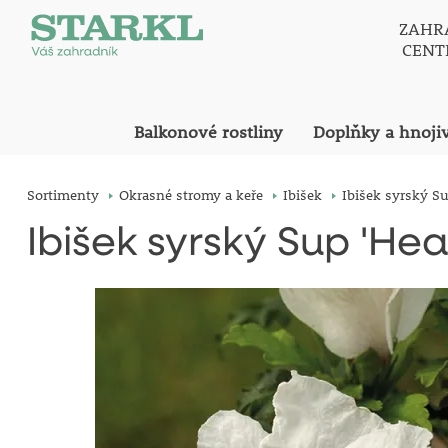
ZAHR
CEN
Balkonové rostliny
Doplňky a hnoji
Sortimenty
Okrasné stromy a keře
Ibišek
Ibišek syrský Su
Ibišek syrský Sup 'Hea