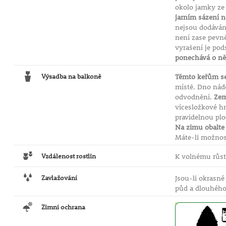
okolo jamky ze 
jarním sázení n
nejsou dodáván
není zase pevn
vyrašení je pod
ponechává o něc
Výsadba na balkoně
Těmto keřům se
místě. Dno nád
odvodnění.
Zem
vícesložkové h
pravidelnou plo
Na zimu obalte 
Máte-li možnost
Vzdálenost rostlin
K volnému růstu
Zavlažování
Jsou-li okrasné
půd a dlouhého
Zimní ochrana