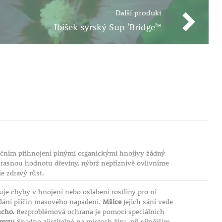
Další produkt
Ibišek syrský Sup 'Bridge'®
ročním přihnojení plnými organickými hnojivy žádný
asnou hodnotu dřeviny, nýbrž nepříznivě ovlivníme
e zdravý růst.
uje chyby v hnojení nebo oslabení rostliny pro ni
dání příčin masového napadení.
Mšice
Jejich sání vede
ucho.
Bezproblémová ochrana je pomocí speciálních
myzu
Snadno zjistitelné na místech žíru, při silnějším