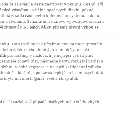
voda ze zalévání a deště zadržovat v okruhu kořenů.
Při
tě před výsadbou.
Většina opadavých dřevin, pokud
tlina ztratila část svého kořenového systému a dokud
u a živinami. Seříznutím se znovu vytvoří rovnováha a
 zkracují o 1/3 jejich délky, přičemž hlavní výhon se
rátu. Tyto rostliny pak přezimujeme na mrazuprostém
rubého štěrku nebo drobných kamínků pro lepší
ní:
pro rostliny v nádobách je nejlepší využít plné
sáhnete zdravý růst, nádherné barvy, robustní vzrůst a
okření. V době vegetace je nejlepší každodenní zálivka.
imálně - ideální je pouze za teplejších bezmrazých dnů.
kryté místnosti (garáž, světlý sklep atd).
 další závlaha. V případě písčitých nebo štěrkovitých