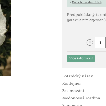
v
Dodacích podmínkách
.
Předpokládaný term
(při aktuálním objednání)
-
Více informací
Botanický název
Kontejner
Zazimování
Medonosná rostlina
Stanoviště