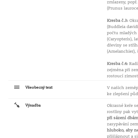
zmlazeny, popř.
(Prunus lauroce
Kresba č.3:
Okra
(Buddleia david
počtu mladých v
(Caryopteris), 
dřeviny se stří
(Amelanchier), 
Kresba č.4:
Radi
zejména při zem
rostoucí zimost
Všeobecný text
V našich zeměp
ke zlepšení pů
Výsadba
Okrasné keře se
rostliny pak vy
při sázení dbám
zasypávání zem
hluboko, aby ne
přišlápnout a s