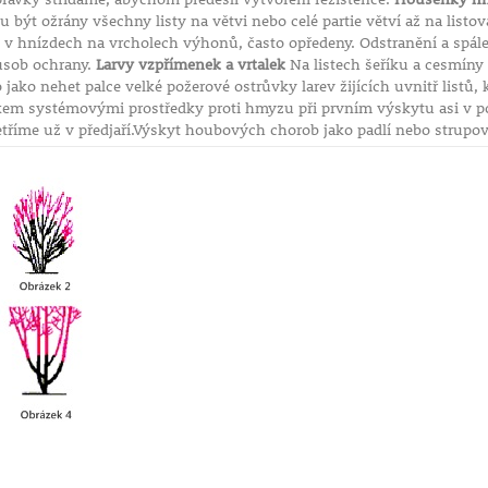
být ožrány všechny listy na větvi nebo celé partie větví až na listo
 v hnízdech na vrcholech výhonů, často opředeny. Odstranění a spálen
působ ochrany.
Larvy vzpřímenek a vrtalek
Na listech šeříku a cesmíny 
jako nehet palce velké požerové ostrůvky larev žijících uvnitř listů, 
kem systémovými prostředky proti hmyzu při prvním výskytu asi v po
tříme už v předjaří.Výskyt houbových chorob jako padlí nebo strupovit