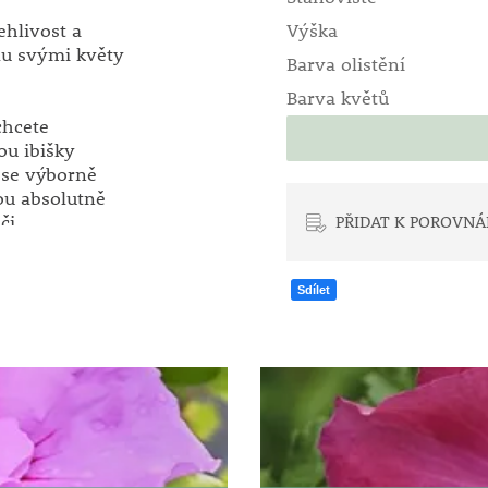
ehlivost a
Výška
adu svými květy
Barva olistění
Barva květů
chcete
ou ibišky
í se výborně
sou absolutně
či.
PŘIDAT K POROVNÁ
á. Výhony
tliny řez
Sdílet
u nad kořeny
e chráněné
ezi