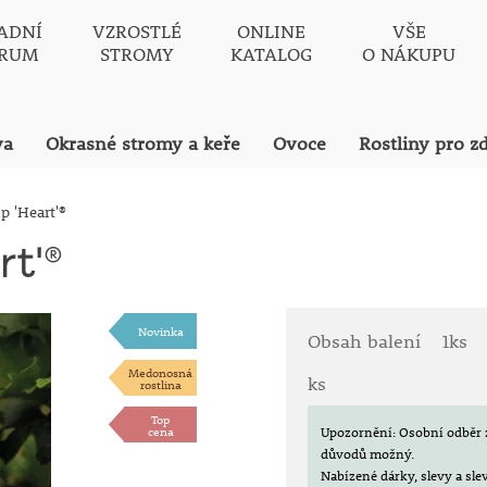
ADNÍ
VZROSTLÉ
ONLINE
VŠE
TRUM
STROMY
KATALOG
O NÁKUPU
va
Okrasné stromy a keře
Ovoce
Rostliny pro z
p 'Heart'®
rt'®
Novinka
Obsah balení
1ks
Medonosná
ks
rostlina
Top
cena
Upozornění: Osobní odběr 
důvodů možný.
Nabízené dárky, slevy a sl