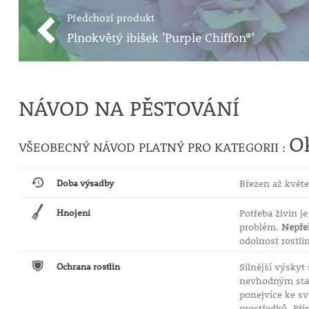
Předchozí produkt
Plnokvětý ibišek 'Purple Chiffon®'
NÁVOD NA PĚSTOVÁNÍ
O
VŠEOBECNÝ NÁVOD PLATNÝ PRO KATEGORII :
Doba výsadby
Březen až květe
Hnojení
Potřeba živin j
problém.
Nepře
odolnost rostli
Ochrana rostlin
Silnější výskyt
nevhodným stan
ponejvíce ke s
prostředků. Pří