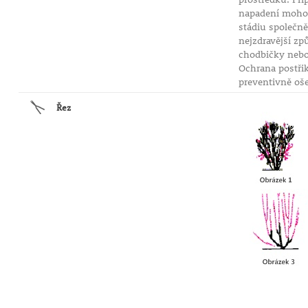
napadení mohou 
stádiu společně
nejzdravější z
chodbičky nebo 
Ochrana postři
preventivně oše
Řez