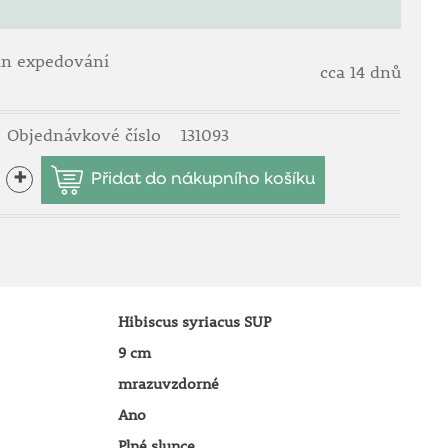
ín expedování
cca 14 dnů
Objednávkové číslo
131093
+
Hibiscus syriacus SUP
9 cm
mrazuvzdorné
Ano
Plné slunce