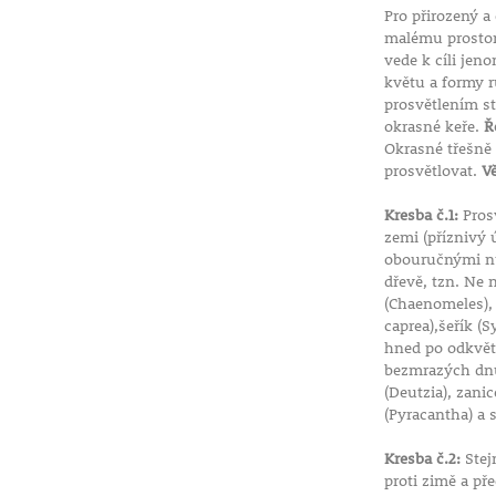
Pro přirozený a
malému prostoru
vede k cíli jen
květu a formy 
prosvětlením st
okrasné keře.
Ř
Okrasné třešně 
prosvětlovat.
V
Kresba č.1:
Prosv
zemi (příznivý 
obouručnými nůž
dřevě, tzn. Ne 
(Chaenomeles),
caprea),šeřík (S
hned po odkvětu
bezmrazých dnů.
(Deutzia), zani
(Pyracantha) a 
Kresba č.2:
Stej
proti zimě a p