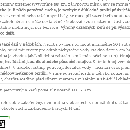
zeminy prstenec (vytvoříme tak tzv. zálivkovou mísu), aby se mohla 
ebo je-li půda poměrně suchá, je nezbytné důkladné prolití půdy ješ
y se zemními nebo rašelinnými baly,
se musí při sázení seříznout.
Ros
ě zakořeněna, nemůže dostatečně zásobovat svou nadzemní část vodo
statně mohutnější než bez řezu.
Výhony okrasných keřů se při výsadbě
o delší.
 také daří v nádobách.
Nádoba by měla pojmout minimálně 50 l subst
oby musí mít otvory pro odtok přebytečné vody. Na dno dejte 5 cm h
ina
je vhodná jakákoli dobrá zahradní smíšená s rašelinou (1:1).
Hnoje
nojivo.
Ideální jsou dlouhodobě působící hnojiva.
S tímto hnojivem do
dnost. V nádobě rostliny potřebují dostatek vody - nesnáší však přem
nádoby netkanou textilií.
V zimě potřebují rostliny zálivku pouze min
, chraňte rostlinu před silným mrazem umístěním v závětří či chladné 
 jednotlivých keřů podle síly kořenů asi 1 - 3 m.
 keře dobře zakořeněny, není nutná v oblastech s normálními srážkami
 období sucha zavlažujeme každých 14 dní.