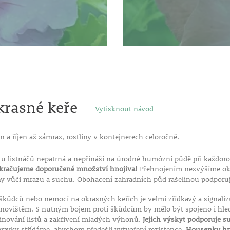
krasné keře
Vytisknout návod
n a říjen až zámraz, rostliny v kontejnerech celoročně.
e u listnáčů nepatrná a nepřináší na úrodné humózní půdě při každo
kračujeme doporučené množství hnojiva!
Přehnojením nezvýšíme okr
ny vůči mrazu a suchu. Obohacení zahradních půd rašelinou podporuj
 škůdců nebo nemocí na okrasných keřích je velmi zřídkavý a signaliz
ovištěm. S nutným bojem proti škůdcům by mělo být spojeno i hle
vinování listů a zakřivení mladých výhonů.
Jejich výskyt podporuje s
pravky střídáme, abychom předešli vytvoření rezistence.
Housenky h