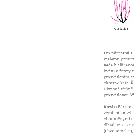
Pro přirozený a
malému prostoru
vede k cíli jen
květu a formy 
prosvětlením st
okrasné keře.
Ř
Okrasné třešně 
prosvětlovat.
V
Kresba č.1:
Prosv
zemi (příznivý 
obouručnými nůž
dřevě, tzn. Ne 
(Chaenomeles),