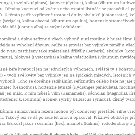
yringa), tavolník (Spiraea), janovec (Cytisus), kalina (Viburnum burkwoo
. Dřeviny kvetoucí od května nebo ostatní listnáče se prosvětlí až 
 K těmto patří: vzpřímeně rostoucí druhy skalníků (Cotoneaster), kolk
ce (Weigela), kalina obecná (Viburnum opulus), hortenzie stromečkovit
svída bílá (Cornus alba) se svými odrůdami.
noměrné a úplné seříznutí všech výhonů nutí rostlinu k hustějšímu 
ředejde se vyholení dřeviny. Může se provést bez výjimky téměř u vš
 do tvaru zastřiženy také stálezelené dřišťály (Berberis), skalníky (C
rasus), hlohyně (Pyracantha) a kalina vrásčitolistá (Viburnum rhytido
sné keře kvetoucí jen na jednoletých výhonech, zvláště ty s bohatou 
ii) - tvoří své květy bez výjimky jen na špičkách mladých, letošních
ýhonů. Toho se dosáhne radikálním seříznutím celého keře na jaře p
latnatec (Ceanothus), hortenzie latnatá (Hydrangea paniculata), mochna 
hají jen málo. K nim náleží: vilín (Hamamelis), šácholan (Magnolia), lí
štědřenec (Laburnum) a ibišek syrský (Hibiscus syriacus). Cílený tvaro
kálním zmlazovacím řezem mohou být donuceny přestárlé, silně vzro
i. Takový řez se dá po řadě let znovu opakovat. Příznivé období je přím
ráz (Buxus) jakož i cesmína (Ilex), mamota (Kalmia), rododendrony a p
isných šířkách
nepotřebují okrasné keře - zvláště skupina opadavých