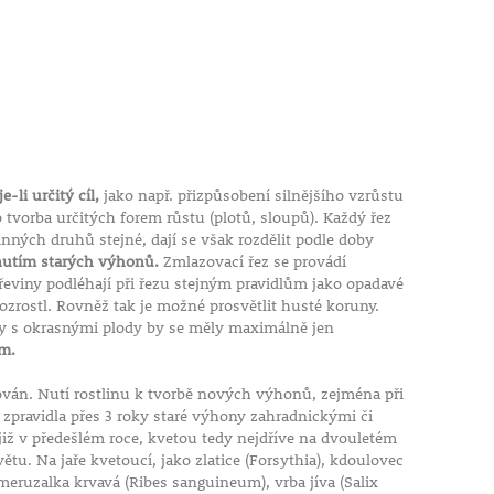
e-li určitý cíl,
jako např. přizpůsobení silnějšího vzrůstu
 tvorba určitých forem růstu (plotů, sloupů). Každý řez
linných druhů stejné, dají se však rozdělit podle doby
znutím starých výhonů.
Zmlazovací řez se provádí
dřeviny podléhají při řezu stejným pravidlům jako opadavé
rozrostl. Rovněž tak je možné prosvětlit husté koruny.
omy s okrasnými plody by se měly maximálně jen
em.
hován. Nutí rostlinu k tvorbě nových výhonů, zejména při
, zpravidla přes 3 roky staré výhony zahradnickými či
iž v předešlém roce, kvetou tedy nejdříve na dvouletém
ětu. Na jaře kvetoucí, jako zlatice (Forsythia), kdoulovec
ruzalka krvavá (Ribes sanguineum), vrba jíva (Salix