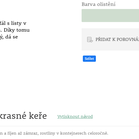
Barva olistění
l s listy v
. Díky tomu
, dá se
PŘIDAT K POROVNÁ
Sdílet
krasné keře
Vytisknout návod
n a říjen až zámraz, rostliny v kontejnerech celoročně.