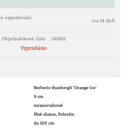
ín expedování
cca 14 dnů
Objednávkové číslo
130832
Vyprodáno
Berberis thunbergii 'Orange Ice'
9 cm
mrazuvzdorné
Plné slunce, Polostín
do 100 cm