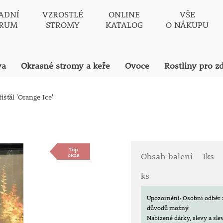
ADNÍ
VZROSTLÉ
ONLINE
VŠE
TRUM
STROMY
KATALOG
O NÁKUPU
va
Okrasné stromy a keře
Ovoce
Rostliny pro z
išťál 'Orange Ice'
Top
cena
Obsah balení
1ks
ks
Upozornění: Osobní odběr 
důvodů možný.
Nabízené dárky, slevy a sl