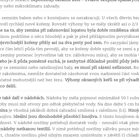
dy nebo mikroklimatu zahrady.
 zemním balem nebo v kontejneru se nezakracují. U všech dřevin bez
tvoří rychleji nové kořeny. Rovněž výhony by se měly zkrátit asi o 2/3
e na to, aby zemina při zahrnování lopatou byla dobře rozdělena oko
inou podržíme o něco hlouběji a pak je před přišlápnutím povytáhne
jsvrchnější kořeny přišly asi na dva prsty pod zem.
Po zasypání jámy
ice čím lehčí půda tím pevněji, aby se kořeny dobře spojily se zemí 
zeminy prstenec (vytvoříme tak tzv. zálivkovou mísu), aby se mohla 
ebo je-li půda poměrně suchá, je nezbytné důkladné prolití půdy ješ
y se zemními nebo rašelinnými baly,
se musí při sázení seříznout.
Ros
ě zakořeněna, nemůže dostatečně zásobovat svou nadzemní část vodo
statně mohutnější než bez řezu.
Výhony okrasných keřů se při výsadbě
o delší.
 také daří v nádobách.
Nádoba by měla pojmout minimálně 50 l subst
oby musí mít otvory pro odtok přebytečné vody. Na dno dejte 5 cm h
ina
je vhodná jakákoli dobrá zahradní smíšená s rašelinou (1:1).
Hnoje
nojivo.
Ideální jsou dlouhodobě působící hnojiva.
S tímto hnojivem do
dnost. V nádobě rostliny potřebují dostatek vody - nesnáší však přem
nádoby netkanou textilií.
V zimě potřebují rostliny zálivku pouze min
, chraňte rostlinu před silným mrazem umístěním v závětří či chladné 