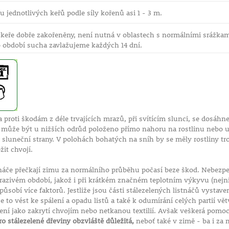
 jednotlivých keřů podle síly kořenů asi 1 - 3 m.
 keře dobře zakořeněny, není nutná v oblastech s normálními srážkami
 období sucha zavlažujeme každých 14 dní.
 proti škodám z déle trvajících mrazů, při svítícím slunci, se dosá
í může být u nižších odrůd položeno přímo nahoru na rostlinu nebo 
e sluneční strany. V polohách bohatých na sníh by se měly rostliny tr
žit chvojí.
stnáče přečkají zimu za normálního průběhu počasí beze škod. Nebez
zivém období, jakož i při krátkém značném teplotním výkyvu (nejniž
ůsobí více faktorů. Jestliže jsou části stálezelených listnáčů vysta
to vést ke spálení a opadu listů a také k odumírání celých partií v
í jako zakrytí chvojím nebo netkanou textilií. Avšak veškerá pomoc s
ro stálezelené dřeviny obzvláště důležitá,
neboť také v zimě - ba i za 