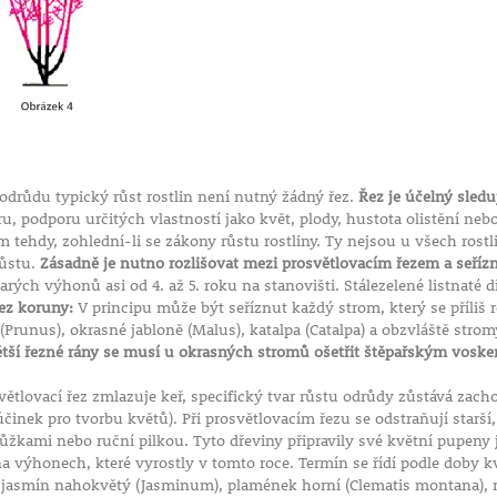
 odrůdu typický růst rostlin není nutný žádný řez.
Řez je účelný sleduj
, podporu určitých vlastností jako květ, plody, hustota olistění nebo
om tehdy, zohlední-li se zákony růstu rostliny. Ty nejsou u všech rost
růstu.
Zásadně je nutno rozlišovat mezi prosvětlovacím řezem a seří
arých výhonů asi od 4. až 5. roku na stanovišti. Stálezelené listnaté 
ez koruny:
V principu může být seříznut každý strom, který se příliš 
(Prunus), okrasné jabloně (Malus), katalpa (Catalpa) a obzvláště str
ětší řezné rány se musí u okrasných stromů ošetřit štěpařským vosk
ětlovací řez zmlazuje keř, specifický tvar růstu odrůdy zůstává zac
účinek pro tvorbu květů). Při prosvětlovacím řezu se odstraňují starší
kami nebo ruční pilkou. Tyto dřeviny připravily své květní pupeny j
na výhonech, které vyrostly v tomto roce. Termín se řídí podle doby kv
 jasmín nahokvětý (Jasminum), plamének horní (Clematis montana), me