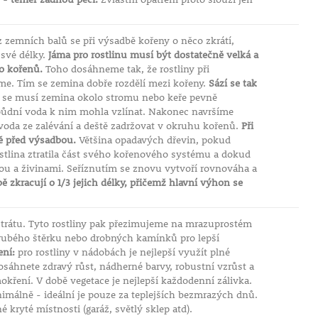
 zemních balů se při výsadbě kořeny o něco zkrátí,
 své délky.
Jáma pro rostlinu musí být dostatečně velká a
lo kořenů.
Toho dosáhneme tak, že rostliny při
me. Tím se zemina dobře rozdělí mezi kořeny.
Sází se tak
 se musí zemina okolo stromu nebo keře pevně
a půdní voda k nim mohla vzlínat. Nakonec navršíme
voda ze zalévání a deště zadržovat v okruhu kořenů.
Při
tě před výsadbou.
Většina opadavých dřevin, pokud
tlina ztratila část svého kořenového systému a dokud
u a živinami. Seříznutím se znovu vytvoří rovnováha a
 zkracují o 1/3 jejich délky, přičemž hlavní výhon se
rátu. Tyto rostliny pak přezimujeme na mrazuprostém
rubého štěrku nebo drobných kamínků pro lepší
ní:
pro rostliny v nádobách je nejlepší využít plné
sáhnete zdravý růst, nádherné barvy, robustní vzrůst a
okření. V době vegetace je nejlepší každodenní zálivka.
imálně - ideální je pouze za teplejších bezmrazých dnů.
kryté místnosti (garáž, světlý sklep atd).