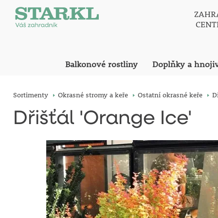
ZAHR
CEN
Balkonové rostliny
Doplňky a hnoji
Sortimenty
Okrasné stromy a keře
Ostatní okrasné keře
Dř
Dřišťál 'Orange Ice'