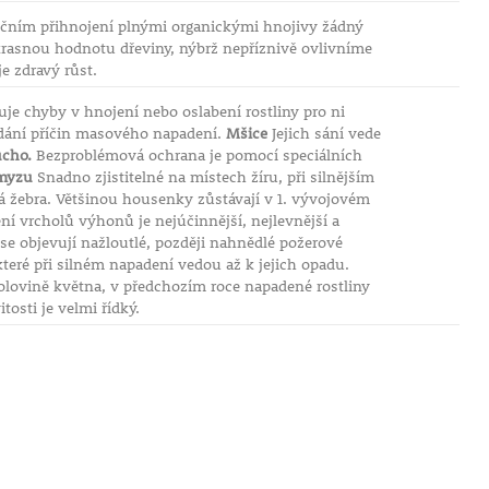
ročním přihnojení plnými organickými hnojivy žádný
asnou hodnotu dřeviny, nýbrž nepříznivě ovlivníme
e zdravý růst.
uje chyby v hnojení nebo oslabení rostliny pro ni
dání příčin masového napadení.
Mšice
Jejich sání vede
ucho.
Bezproblémová ochrana je pomocí speciálních
myzu
Snadno zjistitelné na místech žíru, při silnějším
vá žebra. Většinou housenky zůstávají v 1. vývojovém
í vrcholů výhonů je nejúčinnější, nejlevnější a
se objevují nažloutlé, později nahnědlé požerové
které při silném napadení vedou až k jejich opadu.
lovině května, v předchozím roce napadené rostliny
osti je velmi řídký.