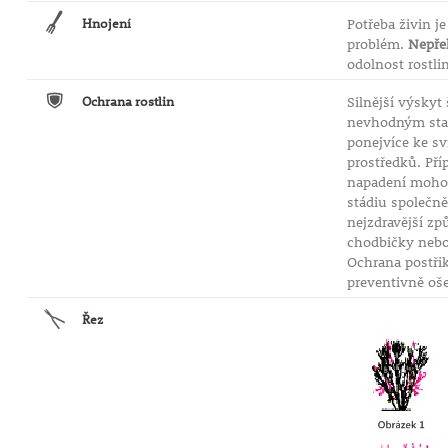
Hnojení
Potřeba živin j
problém.
Nepře
odolnost rostli
Ochrana rostlin
Silnější výskyt
nevhodným stan
ponejvíce ke s
prostředků. Pří
napadení mohou 
stádiu společně
nejzdravější z
chodbičky nebo 
Ochrana postři
preventivně oše
Řez