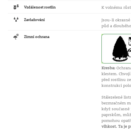
Vzdálenost rostlin
K volnému růstu
Zavlažování
Jsou-li okrasné
půd a dlouhého
Zimní ochrana
Kresba:
Ochrana
klestem. Chvoj
před rostlinu z
konstrukci polo
Stálezelené li
bezmračném mra
když současně p
paprskům, může 
pomohou opatřen
vlhkost. Ta je p