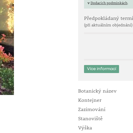
v
Dodacích podmínkách
.
Předpokládaný term
(při aktuálním objednání)
Více informací
Botanický název
Kontejner
Zazimování
Stanoviště
Výška