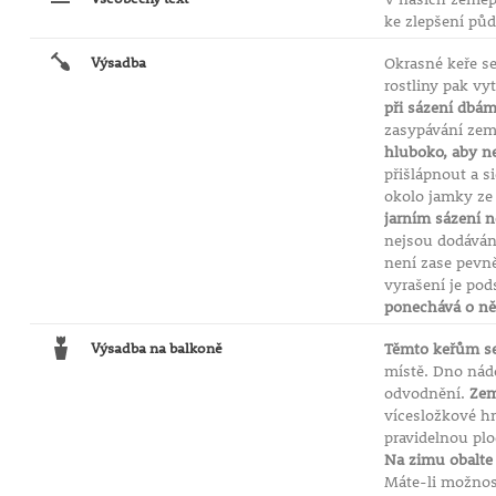
ke zlepšení pů
Výsadba
Okrasné keře se
rostliny pak vy
při sázení dbám
zasypávání zem
hluboko, aby ne
přišlápnout a s
okolo jamky ze 
jarním sázení n
nejsou dodáván
není zase pevn
vyrašení je pod
ponechává o něc
Výsadba na balkoně
Těmto keřům se
místě. Dno nád
odvodnění.
Zem
vícesložkové h
pravidelnou plo
Na zimu obalte 
Máte-li možnost