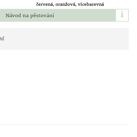
červená, oranžová, vícebarevná
Návod na pěstování
NÍ