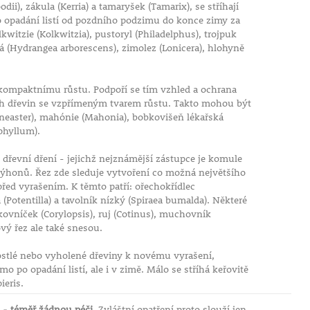
dii), zákula (Kerria) a tamaryšek (Tamarix), se stříhají
po opadání listí od pozdního podzimu do konce zimy za
witzie (Kolkwitzia), pustoryl (Philadelphus), trojpuk
á (Hydrangea arborescens), zimolez (Lonicera), hlohyně
kompaktnímu růstu. Podpoří se tím vzhled a ochrana
ech dřevin se vzpřímeným tvarem růstu. Takto mohou být
otoneaster), mahónie (Mahonia), bobkovišeň lékařská
phyllum).
dřevní dření - jejichž nejznámější zástupce je komule
 výhonů. Řez zde sleduje vytvoření co možná největšího
řed vyrašením. K těmto patří: ořechokřídlec
(Potentilla) a tavolník nízký (Spiraea bumalda). Některé
skovníček (Corylopsis), ruj (Cotinus), muchovník
vý řez ale také snesou.
stlé nebo vyholené dřeviny k novému vyrašení,
o po opadání listí, ale i v zimě. Málo se stříhá keřovitě
ieris.
 - téměř žádnou péči.
Zvláštní opatření proto slouží jen