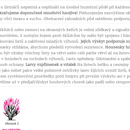
e u listnáčů nepatrná a nepřináší na úrodné humózní půdě při každo
kračujeme doporučené množství hnojiva!
Přehnojením nezvýšíme okr
ny vůči mrazu a suchu. Obohacení zahradních půd rašelinou podporuj
 škůdců nebo nemocí na okrasných keřích je velmi zřídkavý a signaliz
ovištěm. S nutným bojem proti škůdcům by mělo být spojeno i hle
vinování listů a zakřivení mladých výhonů.
Jejich výskyt podporuje s
pravky střídáme, abychom předešli vytvoření rezistence.
Housenky h
být ožrány všechny listy na větvi nebo celé partie větví až na listo
 v hnízdech na vrcholech výhonů, často opředeny. Odstranění a spálen
působ ochrany.
Larvy vzpřímenek a vrtalek
Na listech šeříku a cesmíny 
jako nehet palce velké požerové ostrůvky larev žijících uvnitř listů, 
kem systémovými prostředky proti hmyzu při prvním výskytu asi v po
tříme už v předjaří.Výskyt houbových chorob jako padlí nebo strupovit