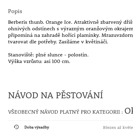
Popis
Berberis thunb. Orange Ice. Atraktivně zbarvený dřišťá
ohnivých odstínech s výrazným oranžovým okrajem
připomíná na zahradě hořící plamínky. Mrazuvzdorný
tvarovat dle potřeby. Zasíláme v květináči.
Stanoviště: plné slunce - polostín.
Výška vzrůstu: asi 100 cm.
NÁVOD NA PĚSTOVÁNÍ
O
VŠEOBECNÝ NÁVOD PLATNÝ PRO KATEGORII :
Doba výsadby
Březen až květe