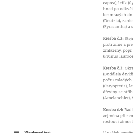
caprea),šeřík (S
hned po odkvětu
bezmrazých dnů.
(Deutzia), zani
(Pyracantha) a 
Kresba č.2:
Stej
proti zimě a p
zmlazeny, popř.
(Prunus lauroce
Kresba č.3:
Okra
(Buddleia david
počtu mladých v
(Caryopteris), 
dřeviny se stří
(Amelanchier), 
Kresba č.4:
Radi
zejména při zem
rostoucí zimost
Všeobecný text
V našich zeměp