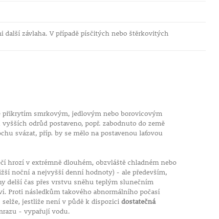
 další závlaha. V případě písčitých nebo štěrkovitých
hne přikrytím smrkovým, jedlovým nebo borovicovým
u vyšších odrůd postaveno, popř. zabodnuto do země
ochu svázat, příp. by se mělo na postavenou laťovou
pečí hrozí v extrémně dlouhém, obzvláště chladném nebo
ší noční a nejvyšší denní hodnoty) - ale především,
veny delší čas přes vrstvu sněhu teplým slunečním
ětví. Proti následkům takového abnormálního počasí
elže, jestliže není v půdě k dispozici
dostatečná
mrazu - vypařují vodu.