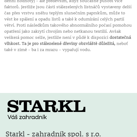
denní hodnoty) - ale především, když současně působí více
faktorů. Jestliže jsou části stálezelených listnáčů vystaveny delší
čas přes vrstvu sněhu teplým slunečním paprskům, může to
vést ke spálení a opadu listů a také k odumírání celých partií
větví. Proti následkům takového abnormálního počasí pomohou
opatření jako zakrytí chvojím nebo netkanou textilií. Avšak
veškerá pomoc selže, jestliže není v půdě k dispozici
dostatečná
vlhkost. Ta je pro stálezelené dřeviny obzvláště důležitá,
neboť
také v zimě - ba i za mrazu - vypařují vodu.
Starkl - zahradník spol. s r.o.