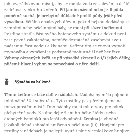
tak tzv. zálivkovou mísu), aby se mohla voda ze zalévání a deště
zadržovat v okruhu kořenů.
Při jarním sázení nebo je-li půda
poměrně suchá, je nezbytné důkladné prolití půdy ještě před
výsadbou.
Většina opadavých dřevin, pokud nejsou dodávány se
zemními nebo rašelinnými baly,
se musí při sázení seříznout.
Rostlina ztratila část svého kořenového systému a dokud není
zase pevně zakořeněna, nemůže dostatečně zásobovat svou
nadzemní část vodou a živinami. Seříznutím se znovu vytvoří
rovnováha a vyrašení je podstatně mohutnější než bez řezu.
Výhony okrasných keřů se při výsadbě zkracují o 1/3 jejich délky,
přičemž hlavní výhon se ponechává o něco delší.
Výsadba na balkoně
Těmto keřům se také daří v nádobách.
Nádoba by měla pojmout
minimálně 50 l substrátu. Tyto rostliny pak přezimujeme na
mrazuprostém místě. Dno nádoby musí mít otvory pro odtok
přebytečné vody. Na dno dejte 5 cm hrubého štěrku nebo
drobných kamínků pro lepší odvodnění.
Zemina
je vhodná
jakákoli dobrá zahradní smíšená s rašelinou (1:1).
Hnojení:
pro
rostliny v nádobách je nejlepší využít plné vícesložkové hnojivo.