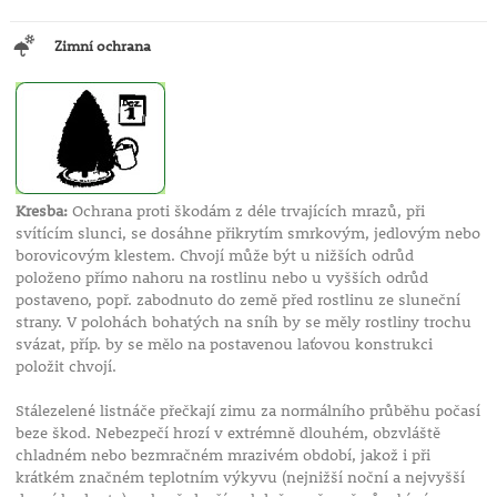
Zimní ochrana
Kresba:
Ochrana proti škodám z déle trvajících mrazů, při
svítícím slunci, se dosáhne přikrytím smrkovým, jedlovým nebo
borovicovým klestem. Chvojí může být u nižších odrůd
položeno přímo nahoru na rostlinu nebo u vyšších odrůd
postaveno, popř. zabodnuto do země před rostlinu ze sluneční
strany. V polohách bohatých na sníh by se měly rostliny trochu
svázat, příp. by se mělo na postavenou laťovou konstrukci
položit chvojí.
Stálezelené listnáče přečkají zimu za normálního průběhu počasí
beze škod. Nebezpečí hrozí v extrémně dlouhém, obzvláště
chladném nebo bezmračném mrazivém období, jakož i při
krátkém značném teplotním výkyvu (nejnižší noční a nejvyšší