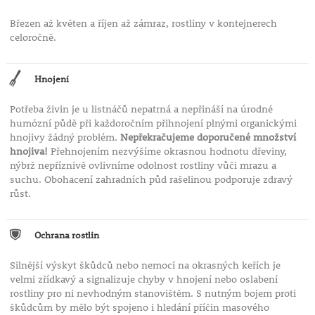
Březen až květen a říjen až zámraz, rostliny v kontejnerech
celoročně.
Hnojení
Potřeba živin je u listnáčů nepatrná a nepřináší na úrodné
humózní půdě při každoročním přihnojení plnými organickými
hnojivy žádný problém.
Nepřekračujeme doporučené množství
hnojiva!
Přehnojením nezvýšíme okrasnou hodnotu dřeviny,
nýbrž nepříznivě ovlivníme odolnost rostliny vůči mrazu a
suchu. Obohacení zahradních půd rašelinou podporuje zdravý
růst.
Ochrana rostlin
Silnější výskyt škůdců nebo nemocí na okrasných keřích je
velmi zřídkavý a signalizuje chyby v hnojení nebo oslabení
rostliny pro ni nevhodným stanovištěm. S nutným bojem proti
škůdcům by mělo být spojeno i hledání příčin masového