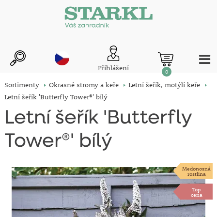
Přihlášení
0
Sortimenty
Okrasné stromy a keře
Letní šeřík, motýlí keře
Letní šeřík 'Butterfly Tower®' bílý
Letní šeřík 'Butterfly
Tower®' bílý
Medonosná
rostlina
Top
cena