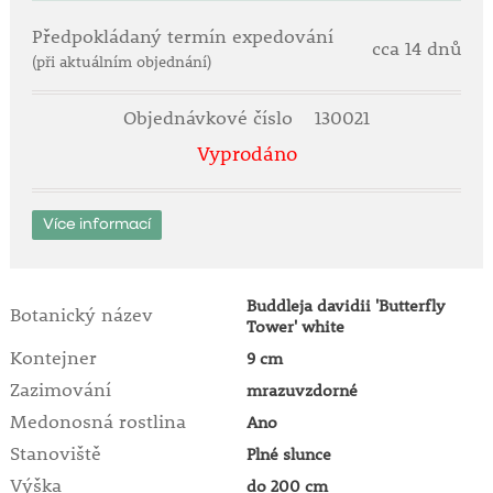
Předpokládaný termín expedování
cca 14 dnů
(při aktuálním objednání)
Objednávkové číslo
130021
Vyprodáno
Více informací
Buddleja davidii 'Butterfly
Botanický název
Tower' white
Kontejner
9 cm
Zazimování
mrazuvzdorné
Medonosná rostlina
Ano
Stanoviště
Plné slunce
Výška
do 200 cm