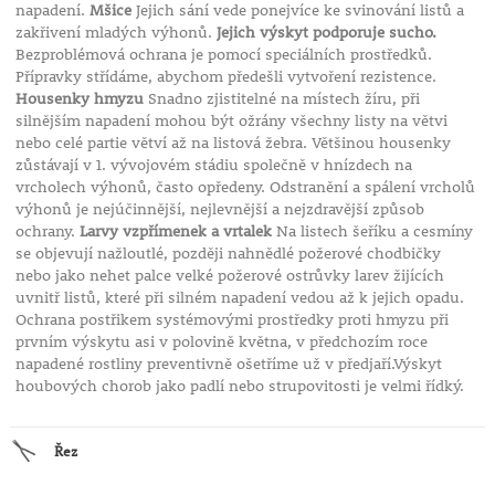
napadení.
Mšice
Jejich sání vede ponejvíce ke svinování listů a
zakřivení mladých výhonů.
Jejich výskyt podporuje sucho.
Bezproblémová ochrana je pomocí speciálních prostředků.
Přípravky střídáme, abychom předešli vytvoření rezistence.
Housenky hmyzu
Snadno zjistitelné na místech žíru, při
silnějším napadení mohou být ožrány všechny listy na větvi
nebo celé partie větví až na listová žebra. Většinou housenky
zůstávají v 1. vývojovém stádiu společně v hnízdech na
vrcholech výhonů, často opředeny. Odstranění a spálení vrcholů
výhonů je nejúčinnější, nejlevnější a nejzdravější způsob
ochrany.
Larvy vzpřímenek a vrtalek
Na listech šeříku a cesmíny
se objevují nažloutlé, později nahnědlé požerové chodbičky
nebo jako nehet palce velké požerové ostrůvky larev žijících
uvnitř listů, které při silném napadení vedou až k jejich opadu.
Ochrana postřikem systémovými prostředky proti hmyzu při
prvním výskytu asi v polovině května, v předchozím roce
napadené rostliny preventivně ošetříme už v předjaří.Výskyt
houbových chorob jako padlí nebo strupovitosti je velmi řídký.
Řez