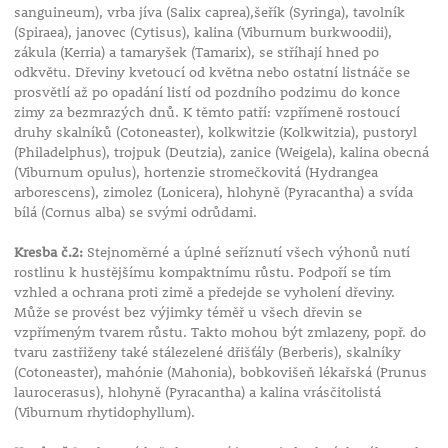
sanguineum), vrba jíva (Salix caprea),šeřík (Syringa), tavolník
(Spiraea), janovec (Cytisus), kalina (Viburnum burkwoodii),
zákula (Kerria) a tamaryšek (Tamarix), se stříhají hned po
odkvětu. Dřeviny kvetoucí od května nebo ostatní listnáče se
prosvětlí až po opadání listí od pozdního podzimu do konce
zimy za bezmrazých dnů. K těmto patří: vzpřímeně rostoucí
druhy skalníků (Cotoneaster), kolkwitzie (Kolkwitzia), pustoryl
(Philadelphus), trojpuk (Deutzia), zanice (Weigela), kalina obecná
(Viburnum opulus), hortenzie stromečkovitá (Hydrangea
arborescens), zimolez (Lonicera), hlohyně (Pyracantha) a svída
bílá (Cornus alba) se svými odrůdami.
Kresba č.2:
Stejnoměrné a úplné seříznutí všech výhonů nutí
rostlinu k hustějšímu kompaktnímu růstu. Podpoří se tím
vzhled a ochrana proti zimě a předejde se vyholení dřeviny.
Může se provést bez výjimky téměř u všech dřevin se
vzpřímeným tvarem růstu. Takto mohou být zmlazeny, popř. do
tvaru zastřiženy také stálezelené dřišťály (Berberis), skalníky
(Cotoneaster), mahónie (Mahonia), bobkovišeň lékařská (Prunus
laurocerasus), hlohyně (Pyracantha) a kalina vrásčitolistá
(Viburnum rhytidophyllum).