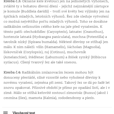
Kresba č.3:
Okrasné keře kvetoucí jen na jednoletých výhonech,
zvláště ty s bohatou dřevní dření - jejichž nejznámější zástupce
je komule (Buddleia davidii) - tvoří své květy bez výjimky jen na
špičkách mladých, letošních výhonů. Řez zde sleduje vytvoření
co možná největšího počtu mladých výhonů. Toho se dosáhne
radikálním seříznutím celého keře na jaře před vyrašením. K
těmto patří: ořechokřídlec (Caryopteris), latnatec (Ceanothus),
hortenzie latnatá (Hydrangea paniculata), mochna (Potentilla) a
tavolník nízký (Spiraea bumalda). Některé dřeviny se stříhají jen
málo. K nim náleží: vilín (Hamamelis), šácholan (Magnolia),
lískovníček (Corylopsis), ruj (Cotinus), muchovník
(Amelanchier), štědřenec (Laburnum) a ibišek syrský (Hibiscus
syriacus). Cílený tvarový řez ale také snesou.
Kresba č.4:
Radikálním zmlazovacím řezem mohou být
donuceny přestárlé, silně vzrostlé nebo vyholené dřeviny k
novému vyrašení, zejména při zemi. Takový řez se dá po řadě let
znovu opakovat. Příznivé období je přímo po opadání listí, ale i v
zimě. Málo se stříhá keřovitě rostoucí zimostráz (Buxus) jakož i
cesmína (Ilex), mamota (Kalmia), rododendrony a pieris.
Všeobecný text