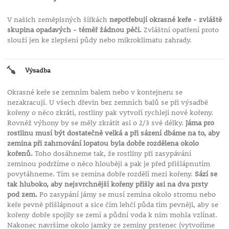
V našich zeměpisných šířkách
nepotřebují okrasné keře - zvláště
skupina opadavých - téměř žádnou péči.
Zvláštní opatření proto
slouží jen ke zlepšení půdy nebo mikroklimatu zahrady.
Výsadba
Okrasné keře se zemním balem nebo v kontejneru se
nezakracují. U všech dřevin bez zemních balů se při výsadbě
kořeny o něco zkrátí, rostliny pak vytvoří rychleji nové kořeny.
Rovněž výhony by se měly zkrátit asi o 2/3 své délky.
Jáma pro
rostlinu musí být dostatečně velká a při sázení dbáme na to, aby
zemina při zahrnování lopatou byla dobře rozdělena okolo
kořenů.
Toho dosáhneme tak, že rostliny při zasypávání
zeminou podržíme o něco hlouběji a pak je před přišlápnutím
povytáhneme. Tím se zemina dobře rozdělí mezi kořeny.
Sází se
tak hluboko, aby nejsvrchnější kořeny přišly asi na dva prsty
pod zem.
Po zasypání jámy se musí zemina okolo stromu nebo
keře pevně přišlápnout a sice čím lehčí půda tím pevněji, aby se
kořeny dobře spojily se zemí a půdní voda k nim mohla vzlínat.
Nakonec navršíme okolo jamky ze zeminy prstenec (vytvoříme