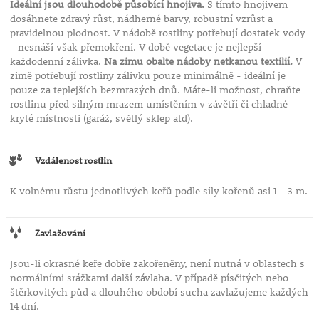
Ideální jsou dlouhodobě působící hnojiva.
S tímto hnojivem
dosáhnete zdravý růst, nádherné barvy, robustní vzrůst a
pravidelnou plodnost. V nádobě rostliny potřebují dostatek vody
- nesnáší však přemokření. V době vegetace je nejlepší
každodenní zálivka.
Na zimu obalte nádoby netkanou textilií.
V
zimě potřebují rostliny zálivku pouze minimálně - ideální je
pouze za teplejších bezmrazých dnů. Máte-li možnost, chraňte
rostlinu před silným mrazem umístěním v závětří či chladné
kryté místnosti (garáž, světlý sklep atd).
Vzdálenost rostlin
K volnému růstu jednotlivých keřů podle síly kořenů asi 1 - 3 m.
Zavlažování
Jsou-li okrasné keře dobře zakořeněny, není nutná v oblastech s
normálními srážkami další závlaha. V případě písčitých nebo
štěrkovitých půd a dlouhého období sucha zavlažujeme každých
14 dní.