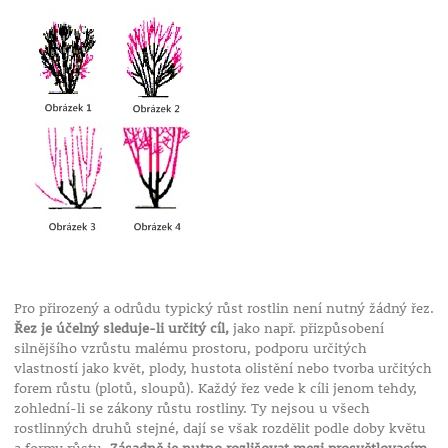
Pro přirozený a odrůdu typický růst rostlin není nutný žádný řez.
Řez je účelný sleduje-li určitý cíl,
jako např. přizpůsobení
silnějšího vzrůstu malému prostoru, podporu určitých
vlastností jako květ, plody, hustota olistění nebo tvorba určitých
forem růstu (plotů, sloupů). Každý řez vede k cíli jenom tehdy,
zohlední-li se zákony růstu rostliny. Ty nejsou u všech
rostlinných druhů stejné, dají se však rozdělit podle doby květu