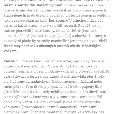
a formy růstu.
Zásadně je nutno rozlišovat mezi prosvětlovacím
řezem a seříznutím starých výhonů.
Zmlazovací řez se provádí
prosvětlením starých výhonů asi od 4. až 5. roku na stanovišti.
Stálezelené listnaté dřeviny podléhají při řezu stejným pravidlům
jako opadavé okrasné keře.
Řez koruny:
V principu může být
seříznut každý strom, který se příliš rozrostl. Rovněž tak je
možné prosvětlit husté koruny. Okrasné třešně (Prunus),
okrasné jabloně (Malus), katalpa (Catalpa) a obzvláště stromy s
okrasnými plody by se měly maximálně jen prosvětlovat.
Větší
řezné rány se musí u okrasných stromů ošetřit štěpařským
voskem.
Kresba č.1:
Prosvětlovací řez zmlazuje keř, specifický tvar růstu
odrůdy zůstává zachován. Nutí rostlinu k tvorbě nových
výhonů, zejména při zemi (příznivý účinek pro tvorbu květů). Při
prosvětlovacím řezu se odstraňují starší, zpravidla přes 3 roky
staré výhony zahradnickými či obouručnými nůžkami nebo
ruční pilkou. Tyto dřeviny připravily své květní pupeny již v
předešlém roce, kvetou tedy nejdříve na dvouletém dřevě, tzn.
Ne na výhonech, které vyrostly v tomto roce. Termín se řídí
podle doby květu. Na jaře kvetoucí, jako zlatice (Forsythia),
kdoulovec (Chaenomeles), jasmín nahokvětý (Jasminum),
plamének horní (Clematis montana), meruzalka krvavá (Ribes