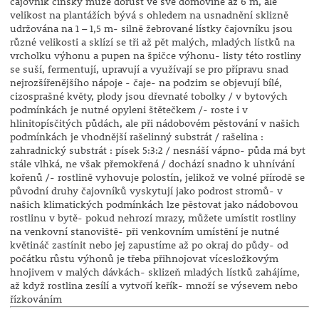
čajovník čínský může dorůst ve své domovině až 6 m, ale
velikost na plantážích bývá s ohledem na usnadnění sklizně
udržována na 1 – 1,5 m- silně žebrované lístky čajovníku jsou
různé velikosti a sklízí se tři až pět malých, mladých lístků na
vrcholku výhonu a pupen na špičce výhonu- listy této rostliny
se suší, fermentují, upravují a využívají se pro přípravu snad
nejrozšířenějšího nápoje - čaje- na podzim se objevují bílé,
cizosprašné květy, plody jsou dřevnaté tobolky / v bytových
podmínkách je nutné opyleni štětečkem /- roste i v
hlinitopísčitých půdách, ale při nádobovém pěstování v našich
podmínkách je vhodnější rašelinný substrát / rašelina :
zahradnický substrát : písek 5:3:2 / nesnáší vápno- půda má byt
stále vlhká, ne však přemokřená / dochází snadno k uhnívání
kořenů /- rostlině vyhovuje polostín, jelikož ve volné přírodě se
původní druhy čajovníků vyskytují jako podrost stromů- v
našich klimatických podmínkách lze pěstovat jako nádobovou
rostlinu v bytě- pokud nehrozí mrazy, můžete umístit rostliny
na venkovní stanoviště- při venkovním umístění je nutné
květináč zastínit nebo jej zapustíme až po okraj do půdy- od
počátku růstu výhonů je třeba přihnojovat vícesložkovým
hnojivem v malých dávkách- sklizeň mladých lístků zahájíme,
až když rostlina zesílí a vytvoří keřík- množí se výsevem nebo
řízkováním