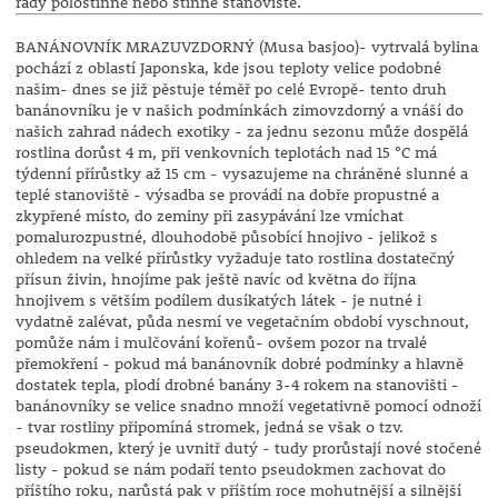
rády polostinné nebo stinné stanoviště.
BANÁNOVNÍK MRAZUVZDORNÝ (Musa basjoo)- vytrvalá bylina
pochází z oblastí Japonska, kde jsou teploty velice podobné
našim- dnes se již pěstuje téměř po celé Evropě- tento druh
banánovníku je v našich podmínkách zimovzdorný a vnáší do
našich zahrad nádech exotiky - za jednu sezonu může dospělá
rostlina dorůst 4 m, při venkovních teplotách nad 15 °C má
týdenní přírůstky až 15 cm - vysazujeme na chráněné slunné a
teplé stanoviště - výsadba se provádí na dobře propustné a
zkypřené místo, do zeminy při zasypávání lze vmíchat
pomalurozpustné, dlouhodobě působící hnojivo - jelikož s
ohledem na velké přírůstky vyžaduje tato rostlina dostatečný
přísun živin, hnojíme pak ještě navíc od května do října
hnojivem s větším podílem dusíkatých látek - je nutné i
vydatně zalévat, půda nesmí ve vegetačním období vyschnout,
pomůže nám i mulčování kořenů- ovšem pozor na trvalé
přemokření - pokud má banánovník dobré podmínky a hlavně
dostatek tepla, plodí drobné banány 3-4 rokem na stanovišti -
banánovníky se velice snadno množí vegetativně pomocí odnoží
- tvar rostliny připomíná stromek, jedná se však o tzv.
pseudokmen, který je uvnitř dutý - tudy prorůstají nové stočené
listy - pokud se nám podaří tento pseudokmen zachovat do
příštího roku, narůstá pak v příštím roce mohutnější a silnější