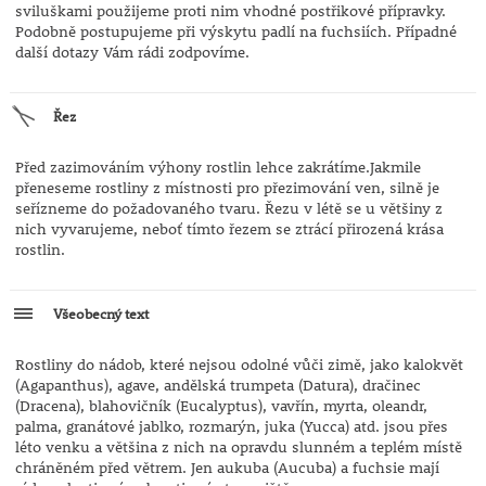
sviluškami použijeme proti nim vhodné postřikové přípravky.
Podobně postupujeme při výskytu padlí na fuchsiích. Případné
další dotazy Vám rádi zodpovíme.
Řez
Před zazimováním výhony rostlin lehce zakrátíme.Jakmile
přeneseme rostliny z místnosti pro přezimování ven, silně je
seřízneme do požadovaného tvaru. Řezu v létě se u většiny z
nich vyvarujeme, neboť tímto řezem se ztrácí přirozená krása
rostlin.
Všeobecný text
Rostliny do nádob, které nejsou odolné vůči zimě, jako kalokvět
(Agapanthus), agave, andělská trumpeta (Datura), dračinec
(Dracena), blahovičník (Eucalyptus), vavřín, myrta, oleandr,
palma, granátové jablko, rozmarýn, juka (Yucca) atd. jsou přes
léto venku a většina z nich na opravdu slunném a teplém místě
chráněném před větrem. Jen aukuba (Aucuba) a fuchsie mají