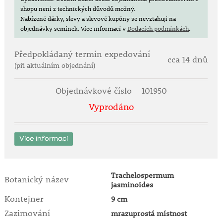
Stanoviště by mělo být slunné či polostinné a
shopu není z technických důvodů možný.
chráněné před větrem.
Nabízené dárky, slevy a slevové kupóny se nevztahují na
objednávky semínek.
Více informací v
Dodacích podmínkách
.
Zemina je vhodná jakákoli dobře propustná.
Ve vegetačním období zaléváme denně.
Od dubna do srpna přihnojujeme 1x týdně.
Předpokládaný termín expedování
cca 14 dnů
V průběhu vegetace od druhé poloviny května
(při aktuálním objednání)
umístíme na venkovní stanoviště.
Před příchodem prvních mrazíků umístíme rostlinu
Objednávkové číslo
101950
do vnitřní bezmrazé místnosti s teplotou cca 8 °C.
Vyprodáno
Při přezimování zaléváme minimálně, pouze tak, aby
kořenový bal zcela nevyschl.
Na venkovní stanoviště umístíme opět po posledních
jarních mrazících.
Více informací
Při poranění vylučuje rostlina bílé „mléko“.
Trachelospermum
Botanický název
jasminoides
Kontejner
9 cm
Zazimování
mrazuprostá místnost