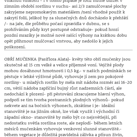
vniknutí vlhkosti - i v tomto případě je totiž nutné udržet v
zimním období rostlinu v suchu- asi 2/3 zamulčované plochy
zakryjeme nepromokavým materiálem /není vhodné použít k
zakrytí folii, jelikož by za slunečných dnů docházelo k přehřátí
/- na jaře, dle průběhu počasí zpravidla v dubnu, se s
prohříváním půdy kryt postupně odstraňuje- pokud hrozí
pozdní mrazíky je možné nově rašící výhony na krátkou dobu
opět přihrnout mulčovací vrstvou, aby nedošlo k jejich
poškození.
OBŘÍ MUČENKA (Pasiflora Alata)- květy této obří mučenky jsou
skutečně až 15 cm velké a velice příjemně voní. Vejčité plody
mohou dosáhnout hmotnosti i 0,5 kg.- v našich podmínkách se
pěstuje v lehké výživné půdě, vyhovuje jí zem pro pokojové
rostliny- u mladých rostlin by měla mít nádoba rozměr asi 16-20
cm, větší nádoba zapříčiní bujný růst nadzemních částí, ale
nedochází k plození- při pěstování zkracujeme hlavní výhon,
podpoří se tím tvorba postranních plodných výhonů- pokud
nekvete ani na bočních výhonech, zkrátíme i je- ideální
stanoviště je na jižním okně, lze však využít i východní či
západní okno- stanoviště by mělo být co nejsvětlejší, při
nedostatku světla rostlina roste, ale neplodí- během letních
měsíců mučenkám vyhovuje venkovní slunné stanoviště.-
během vegetace je důležitá pravidelná zálivka a přísun živin,