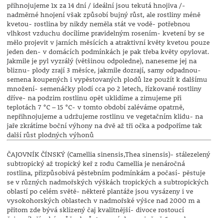
přihnojujeme 1x za 14 dní / ideální jsou tekutá hnojiva /-
nadměrné hnojení však způsobí bujný růst, ale rostliny méně
kvetou- rostlina by nikdy neměla stát ve vodě- potřebnou
vlhkost vzduchu docílíme pravidelným rosením- kvetení by se
mělo projevit v jarních měsících a atraktivní květy kvetou pouze
jeden den- v domácích podmínkách je pak třeba květy opylovat.
Jakmile je pyl vyzrálý (většinou odpoledne), naneseme jej na
bliznu- plody zrají 3 měsíce, jakmile dozrají, samy odpadnou-
semena koupených i vypěstovaných plodů lze použít k dalšímu
množení- semenáčky plodí cca po 2 letech, řízkované rostliny
dříve- na podzim rostlinu opět uklidíme a zimujeme při
teplotách 7 °C – 15 °C- v tomto období zaléváme opatrně,
nepřihnojujeme a udržujeme rostlinu ve vegetačním klidu- na
jaře zkrátíme boční výhony na dvě až tři očka a podpoříme tak
další růst plodných výhonů
ČAJOVNÍK ČÍNSKÝ (Camellia sinensis,Thea sinensis)- stálezelený
subtropický až tropický keř z rodu Camellia je nenáročná
rostlina, přizpůsobivá pěstebním podmínkám a počasí- pěstuje
se v různých nadmořských výškách tropických a subtropických
oblastí po celém světě- některé plantáže jsou vysázeny i ve
vysokohorských oblastech v nadmořské výšce nad 2000 m a
přitom zde bývá sklizený čaj kvalitnější- divoce rostoucí