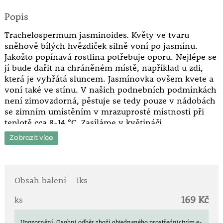
Popis
Trachelospermum jasminoides. Květy ve tvaru
sněhově bílých hvězdiček silně voní po jasmínu.
Jakožto popínavá rostlina potřebuje oporu. Nejlépe se
jí bude dařit na chráněném místě, například u zdi,
která je vyhřátá sluncem. Jasmínovka ovšem kvete a
voní také ve stínu. V našich podnebních podmínkách
není zimovzdorná, pěstuje se tedy pouze v nádobách
se zimním umístěním v mrazuprosté místnosti při
teplotě cca 8-14 °C. Zasíláme v květináči.
Zobrazit více
Vyžaduje: plné slunce - polostín.
Doba květu: červenec - září.
Výška: do 2,5 m.
Obsah balení
1ks
Stálezelená ovíjivá liána s dřevnatou lodyhou.
169 Kč
Velice atraktivní jsou především silně aromatické bílé
ks
květy rozkvétající v létě.
Využívá se především jako nádobová rostlina.
Upozornění: Osobní odběr zboží objednaného prostřednictvím e-