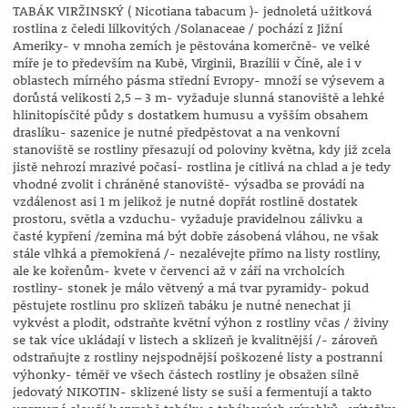
TABÁK VIRŽINSKÝ ( Nicotiana tabacum )- jednoletá užitková
rostlina z čeledi lilkovitých /Solanaceae / pochází z Jižní
Ameriky- v mnoha zemích je pěstována komerčně- ve velké
míře je to především na Kubě, Virginii, Brazílii v Číně, ale i v
oblastech mírného pásma střední Evropy- množí se výsevem a
dorůstá velikosti 2,5 – 3 m- vyžaduje slunná stanoviště a lehké
hlinitopísčité půdy s dostatkem humusu a vyšším obsahem
draslíku- sazenice je nutné předpěstovat a na venkovní
stanoviště se rostliny přesazují od poloviny května, kdy již zcela
jistě nehrozí mrazivé počasí- rostlina je citlivá na chlad a je tedy
vhodné zvolit i chráněné stanoviště- výsadba se provádí na
vzdálenost asi 1 m jelikož je nutné dopřát rostlině dostatek
prostoru, světla a vzduchu- vyžaduje pravidelnou zálivku a
časté kypření /zemina má být dobře zásobená vláhou, ne však
stále vlhká a přemokřená /- nezalévejte přímo na listy rostliny,
ale ke kořenům- kvete v červenci až v září na vrcholcích
rostliny- stonek je málo větvený a má tvar pyramidy- pokud
pěstujete rostlinu pro sklizeň tabáku je nutné nenechat ji
vykvést a plodit, odstraňte květní výhon z rostliny včas / živiny
se tak více ukládají v listech a sklizeň je kvalitnější /- zároveň
odstraňujte z rostliny nejspodnější poškozené listy a postranní
výhonky- téměř ve všech částech rostliny je obsažen silně
jedovatý NIKOTIN- sklizené listy se suší a fermentují a takto