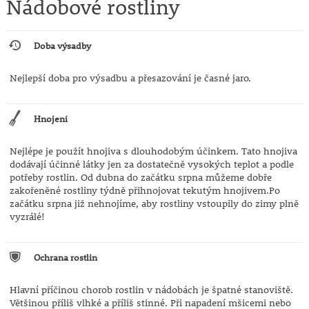
Nádobové rostliny
Doba výsadby
Nejlepší doba pro výsadbu a přesazování je časné jaro.
Hnojení
Nejlépe je použít hnojiva s dlouhodobým účinkem. Tato hnojiva
dodávají účinné látky jen za dostatečně vysokých teplot a podle
potřeby rostlin. Od dubna do začátku srpna můžeme dobře
zakořeněné rostliny týdně přihnojovat tekutým hnojivem.Po
začátku srpna již nehnojíme, aby rostliny vstoupily do zimy plně
vyzrálé!
Ochrana rostlin
Hlavní příčinou chorob rostlin v nádobách je špatné stanoviště.
Většinou příliš vlhké a příliš stinné. Při napadení mšicemi nebo