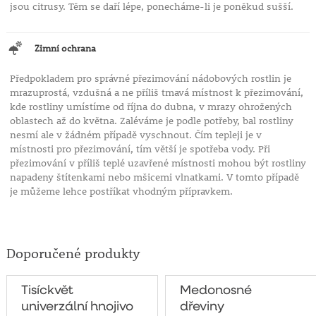
jsou citrusy. Těm se daří lépe, ponecháme-li je poněkud sušší.
Zimní ochrana
Předpokladem pro správné přezimování nádobových rostlin je
mrazuprostá, vzdušná a ne příliš tmavá místnost k přezimování,
kde rostliny umístíme od října do dubna, v mrazy ohrožených
oblastech až do května. Zaléváme je podle potřeby, bal rostliny
nesmí ale v žádném případě vyschnout. Čím tepleji je v
místnosti pro přezimování, tím větší je spotřeba vody. Při
přezimování v příliš teplé uzavřené místnosti mohou být rostliny
napadeny štítenkami nebo mšicemi vlnatkami. V tomto případě
je můžeme lehce postříkat vhodným přípravkem.
Doporučené produkty
Tisíckvět
Medonosné
univerzální hnojivo
dřeviny