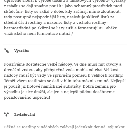
upravené slouží k vyrobě tabáku a tabákových výrobků- výtažky
z tabáku se dají snadno použít i jako ochranný prostředek proti
škůdcům- listy se sklízí v době, kdy začínají mírně žloutnout,
tedy postupně nejspodnější listy, nasleduje sklizeň listů ze
střední části rostliny a nakonec listy z vrcholu rostliny-
bezprostředně po sklizni se listy suší a fermentují /u Tabáku
viržinského není fermentace nutná /
Výsadba
Používáme dostatečně velké nádoby. Ve dně musí mít otvory a
drenážní vrstvu, aby přebytečná voda mohla odtékat Velikost
nádoby musí být vždy ve správném poměru k velikosti rostliny.
Téměř všem rostlinám se daří v hlinitohumózní zemině. Nejlepší
je použít již hotové namíchané substráty. Dobrá zemina pro
výsadbu je sice dražší, ale jen s nejlepší půdou dosáhneme
požadovaného úspěchu!
Zavlažování
Běžně se rostliny v nádobách zalévají jedenkrát denně. Výjimkou