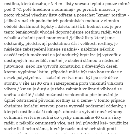
rostlina, která dosahuje 3-4 m- listy snesou teplotu pouze mírně
pod 0 °C, poté hnědnou a odumírají- po prvních mrazech je
proto vhodné všechny listy odřezat a ponechat "kmen“ rostliny -
jelikož v našich podnebních podmínkách mohou v zimním
období dosáhnout teploty i daleko nižších hodnot než je pro
tento banánovník vhodné doporučujeme rostlinu raději včas
zabalit a chránit proti promrznutí /jelikož listy které jsme
odstranily, představují podstatnou část velikosti rostliny, je
následně zabezpečení kmene snadné/- nabízíme několik
osvědčených možnosti na jednoduchý kryt: lze jej vytvořit z
dostupných materiálů, možné je obalení slámou a následně
jutovinou, nebo lze vytvořit konstrukci z dřevěných desek,
kterou vyplníme listím, případně může být tato konstrukce z
desek polystyrénu. - izolační vrstva musí být po celé délce
stonku v síle asi 30 cm a zabezpečena proti vniknutí vlhkosti
víkem / kmen je dutý a je třeba zabránit vniknutí vlhkosti ze
sněhu a deště / další možností venkovního přezimování je
úplné odstranění původní rostliny až u země- v tomto případě
chráníme izolační vrstvou pouze vytrvalé podzemní oddenky, z
kterých rostlina další rok opět obroste a vytvoří nové výhony -
ochranná vrstva je nutná do výšky minimálně 40 cm a šířky
raději o několik centimetrů více, než byl původní keř- použít lze
suché listí nebo sláma, které je navíc nutné ochránit proti