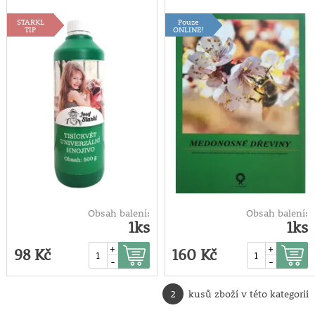
500g
STARKL
Pouze
TIP
ONLINE!
Obsah balení:
Obsah balení:
1ks
1ks
+
+
98 Kč
160 Kč
-
-
2
kusů zboží v této kategorii