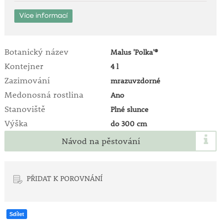
Více informací
Botanický název
Malus 'Polka'®
Kontejner
4 l
Zazimování
mrazuvzdorné
Medonosná rostlina
Ano
Stanoviště
Plné slunce
Výška
do 300 cm
Návod na pěstování
PŘIDAT K POROVNÁNÍ
Sdílet