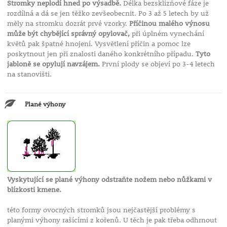
Stromky neplodí hned po výsadbě.
Délka bezsklizňové fáze je
rozdílná a dá se jen těžko zevšeobecnit. Po 3 až 5 letech by už
měly na stromku dozrát prvé vzorky.
Příčinou malého výnosu
může být chybějící správný opylovač,
při úplném vynechání
květů pak špatné hnojení. Vysvětlení příčin a pomoc lze
poskytnout jen při znalosti daného konkrétního případu.
Tyto
jabloně se opylují navzájem.
První plody se objeví po 3-4 letech
na stanovišti.
Plané výhony
Vyskytující se plané výhony odstraňte nožem nebo nůžkami v
blízkosti kmene.
této formy ovocných stromků jsou nejčastější problémy s
planými výhony rašícími z kořenů. U těch je pak třeba odhrnout