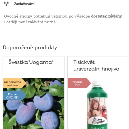
Zavlažování
Ovocné stromy potřebují většinou po výsadbě
dostatek závlahy.
Později není zalévání nutné.
Doporučené produkty
Švestka 'Joganta'
Tisíckvět
univerzální hnojivo
500g
Medonosná
STARKL
rostlina
TIP
Pouze
ONLINE!