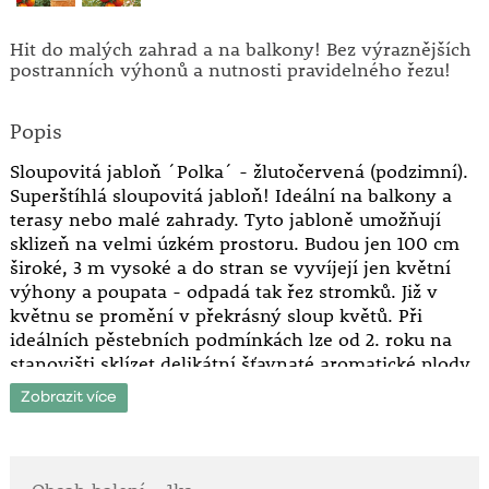
Hit do malých zahrad a na balkony! Bez výraznějších
postranních výhonů a nutnosti pravidelného řezu!
Popis
Sloupovitá jabloň ´Polka´ - žlutočervená (podzimní).
Superštíhlá sloupovitá jabloň! Ideální na balkony a
terasy nebo malé zahrady. Tyto jabloně umožňují
sklizeň na velmi úzkém prostoru. Budou jen 100 cm
široké, 3 m vysoké a do stran se vyvíjejí jen květní
výhony a poupata - odpadá tak řez stromků. Již v
květnu se promění v překrásný sloup květů. Při
ideálních pěstebních podmínkách lze od 2. roku na
stanovišti sklízet delikátní šťavnaté aromatické plody,
schopné uskladnění. Pomocí druhé odrůdy se
Zobrazit více
dosáhne přece jen znatelně vyšších výnosů.
Dodáváme silné rostliny.
Stanoviště: plné slunce.