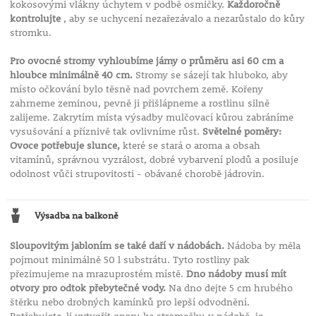
kokosovými vlákny úchytem v podbě osmičky.
Každoročně
kontrolujte
, aby se uchycení nezařezávalo a nezarůstalo do kůry
stromku.
Pro ovocné stromy vyhloubíme jámy o průměru asi 60 cm a
hloubce minimálně 40 cm.
Stromy se sázejí tak hluboko, aby
místo očkování bylo těsně nad povrchem země. Kořeny
zahrneme zeminou, pevně ji přišlápneme a rostlinu silně
zalijeme. Zakrytím místa výsadby mulčovací kůrou zabráníme
vysušování a příznivě tak ovlivníme růst.
Světelné poměry:
Ovoce potřebuje slunce,
které se stará o aroma a obsah
vitamínů, správnou vyzrálost, dobré vybarvení plodů a posiluje
odolnost vůči strupovitosti - obávané chorobě jádrovin.
Výsadba na balkoně
Sloupovitým jabloním se také daří v nádobách.
Nádoba by měla
pojmout minimálně 50 l substrátu. Tyto rostliny pak
přezimujeme na mrazuprostém místě.
Dno nádoby musí mít
otvory pro odtok přebytečné vody.
Na dno dejte 5 cm hrubého
štěrku nebo drobných kamínků pro lepší odvodnění.