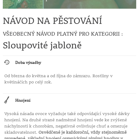
NÁVOD NA PĚSTOVÁNÍ
VŠEOBECNÝ NÁVOD PLATNÝ PRO KATEGORII :
Sloupovité jabloně
Doba výsadby
Od března do května a od října do zámrazu. Rostliny v
květináčích po celý rok.
Hnojení
Vysoká násada ovoce vyžaduje také odpovídající vysoké dávky
hnojení. Na druhé straně nadměrné hnojení vede ke zvýšené
náchylnosti k chorobám, negativně ovlivňuje chuť a omezuje
skladovatelnost.
Osvědčené je každoroční, vždy stejnoměrně
provedené, základní hnojení organickými plnými hnojivy v