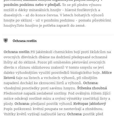
pozdním podzimu nebo v předjaří.
To se při plném výnosu
rozšíří o dávky minerálních hnojiv - hlavně fosfátových a
draselných - až do konce června. V letech bohatých výnosů
hnojte po sklizni - už v pozdním podzimu - pomalu působícími
hnojivy.Toto hnojivo je potřeba zapravit do země.
Ochrana rostlin
Ochrana rostlin
Při jakémkoli chemickém boji proti škůdcům na
ovocných dřevinách dbáme na dodržení předepsané ochranné
lhůty až do sklizně. Pozor při smíšeném pěstování ovocných
dřevin s různou sklizňovou zralostí! V tomto smyslu se jeví
daleko výhodnějším využití prostředků biologického boje.
Mšice
listová
Saje na listech a vrcholech výhonů, při silnějším
napadení dochází ke zkroucení listů a výhonů.
Ochrana:
vhodnými prostředky proti savému hmyzu.
Štítenka zhoubná
Přednostně napadá zeslabené rostliny. Pod oválným štítem žijící
mšice odsávají rostlině mízu a svými výměšky znečišťují listy a
plody.
Ochrana:
předjarní postřik výhonů
Květopas jabloňový
Popis poškození: květní poupata se neotevírají a zhnědnou.
Vnitřky květů vyžírají nažloutlé larvy.
Ochrana:
postřik před