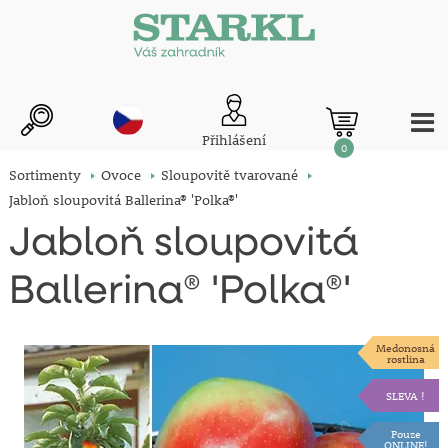
Přihlášení
0
Sortimenty
Ovoce
Sloupovitě tvarované
Jabloň sloupovitá Ballerina® 'Polka®'
Jabloň sloupovitá
Ballerina® 'Polka®'
Medonosná
rostlina
SLEVA !
Pouze
ONLINE!