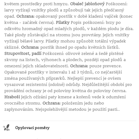
květem prostředky proti hmyzu.
Obaleč jabloňový
Poškození:
larvy vyžírají vnitřky plodů a způsobují tak jejich předčasný
opad.
Ochrana:
opakovaný postřik v době kladení vajíček (konec
května - začátek června).
Pilatky
Popis poškození: brzy po
odkvětu hromadný opad mladých plodů, v každém plodu je díra.
Také plody zůstávající na stromu jsou provrtány. Jejich vnitřky
vyžírají bělavé larvy. Pilatky mohou způsobit totální výpadek
sklizně.
Ochrana:
postřik ihned po opadu květních lístků.
Strupovitost, padlí
Poškození: olivově zelené a šedě plstěné
skvrny na listech, výhonech a plodech, později opad plodů a
omezení jejich skladovatelnosti.
Ochrana:
pouze prevence.
Opakované postřiky v intervalu 1 až 3 týdnů, co nejčastější
změna používaných přípravků. Nejlepší prevencí je ovšem
vysazovat rezistentní (odolné) odrůdy. Nejdůležitější období pro
provádění ochrany je od poloviny května do poloviny června.
Hraboši
Jejich ožírání paty kmene a kořenů vede k odumření
ovocného stromu.
Ochrana:
položením jedu nebo
zaplynováním. Nejspolehlivější metodou je použití pasti..
Opylovací poměry