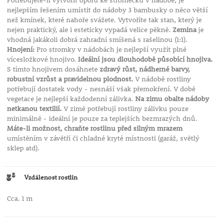
Potřebujete-li vytvořit oporu ke stromečku v nádobě, je
nejlepším řešením umístit do nádoby 3 bambusky o něco větší
než kmínek, které nahoře svážete. Vytvoříte tak stan, který je
nejen praktický, ale i esteticky vypadá velice pěkně.
Zemina
je
vhodná jakákoli dobrá zahradní smíšená s rašelinou (1:1).
Hnojení:
Pro stromky v nádobách je nejlepší využít plné
vícesložkové hnojivo.
Ideální jsou dlouhodobě působící hnojiva.
S tímto hnojivem dosáhnete
zdravý růst, nádherné barvy,
robustní vzrůst a pravidelnou plodnost.
V nádobě rostliny
potřebují dostatek vody - nesnáší však přemokření. V době
vegetace je nejlepší každodenní zálivka.
Na zimu obalte nádoby
netkanou textilií.
V zimě potřebují rostliny zálivku pouze
minimálně - ideální je pouze za teplejších bezmrazých dnů.
Máte-li možnost, chraňte rostlinu před silným mrazem
umístěním v závětří či chladné kryté místnosti (garáž, světlý
sklep atd).
Vzdálenost rostlin
Cca. 1 m