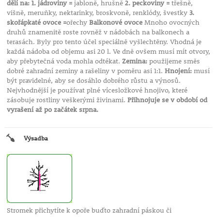
dělí na: 1. jádroviny =
jabloně, hrušně
2. peckoviny =
třešně,
višně, meruňky, nektarinky, broskvoně, renklódy, švestky
3.
skořápkaté ovoce =
ořechy
Balkonové ovoce
Mnoho ovocných
druhů znamenitě roste rovněž v nádobách na balkonech a
terasách. Byly pro tento účel speciálně vyšlechtěny. Vhodná je
každá nádoba od objemu asi 20 l. Ve dně ovšem musí mít otvory,
aby přebytečná voda mohla odtékat.
Zemina:
použijeme směs
dobré zahradní zeminy a rašeliny v poměru asi 1:1.
Hnojení:
musí
být pravidelné, aby se dosáhlo dobrého růstu a výnosů.
Nejvhodnější je používat plné vícesložkové hnojivo, které
zásobuje rostliny veškerými živinami.
Přihnojuje se v období od
vyrašení až po začátek srpna.
Výsadba
Stromek přichytíte k opoře buďto zahradní páskou či