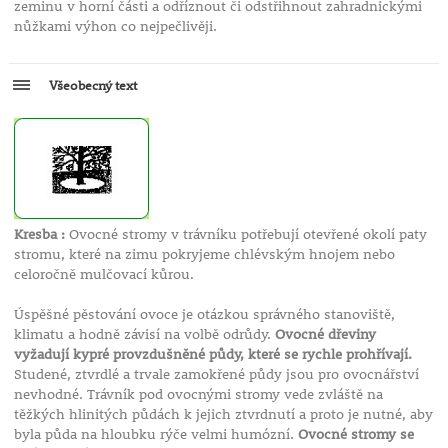
zeminu v horní části a odříznout či odstřihnout zahradnickými
nůžkami výhon co nejpečlivěji.
Všeobecný text
Kresba :
Ovocné stromy v trávníku potřebují otevřené okolí paty
stromu, které na zimu pokryjeme chlévským hnojem nebo
celoročně mulčovací kůrou.
Úspěšné pěstování ovoce je otázkou správného stanoviště,
klimatu a hodně závisí na volbě odrůdy.
Ovocné dřeviny
vyžadují kypré provzdušněné půdy, které se rychle prohřívají.
Studené, ztvrdlé a trvale zamokřené půdy jsou pro ovocnářství
nevhodné. Trávník pod ovocnými stromy vede zvláště na
těžkých hlinitých půdách k jejich ztvrdnutí a proto je nutné, aby
byla půda na hloubku rýče velmi humózní.
Ovocné stromy se