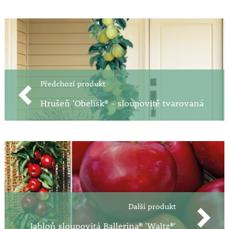
Předchozí produkt
Hrušeň 'Obelisk® - sloupovitě tvarovaná
Další produkt
Jabloň sloupovitá Ballerina® 'Waltz®'