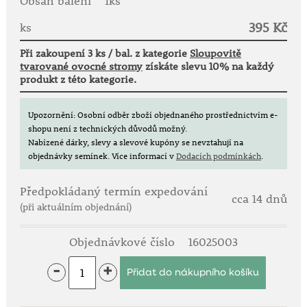
Obsah balení
1ks
Doba kvetení: od května.
395 Kč
Zralost: září.
ks
Při zakoupení 3 ks / bal. z kategorie
Sloupovitě
Podzimní odrůdy!
tvarované ovocné stromy
získáte slevu 10% na každý
Ballerina - sloupovité jabloně!
produkt z této kategorie.
Bez výraznějších postranních výhonů a nutnosti
pravidelného řezu!
Upozornění: Osobní odběr zboží objednaného prostřednictvím e-
Hit na balkony a terasy nebo malé zahrady.
shopu není z technických důvodů možný.
Nabízené dárky, slevy a slevové kupóny se nevztahují na
objednávky semínek.
Více informací v
Dodacích podmínkách
.
Předpokládaný termín expedování
cca 14 dnů
(při aktuálním objednání)
Objednávkové číslo
16025003
-
+