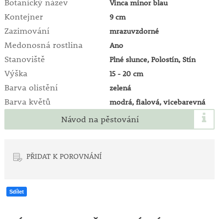
Botanický název
Vinca minor blau
Kontejner
9 cm
Zazimování
mrazuvzdorné
Medonosná rostlina
Ano
Stanoviště
Plné slunce, Polostín, Stín
Výška
15 - 20 cm
Barva olistění
zelená
Barva květů
modrá, fialová, vicebarevná
Návod na pěstování
PŘIDAT K POROVNÁNÍ
Sdílet