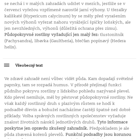
se nechá i v malých zahradách udržet v mezích, jestliže se v
červenci vyřežou vzpřímeně narostlé jarní výhony. U třezalky
kalíškaté (Hypericum calycinum) by se měly před vyrašením
nových výhonů vyřezat nahoru vyrážející špičky loňských, ale
jen nevzhledných, výhonů (důležitá ochrana přes zimu).
Půdopokryvné rostliny vyžadující jen malý řez:
tlustonitník
(Pachysandra), libavka (Gaultheria), břečťan popínavý (Hedera
helix).
Všeobecný text
Ve zdravé zahradě není vůbec vidět půda. Kam dopadají světelné
paprsky, tam se rozpadá humus. V přírodě přejímají funkci
půdního pokryvu rostliny z lidského pohledu nazývané plevel.
Kdo plevel nemiluje, měl by pěstovat půdopokryvné rostliny. Ne
však každý rostlinný druh s plazivým růstem se hodí k
podsadbě dřevin a bohužel nacházíme častěji špatné než dobré
příklady. Volba správných rostlinných společenstev vyžaduje
znalost životních nároků jednotlivých druhů.
Tyto informace
poskytne jen opravdu zkušený zahradník.
Předpokladem je ale
půda zbavená kořenů plevelů.
Funkční podsadby jsou korunou