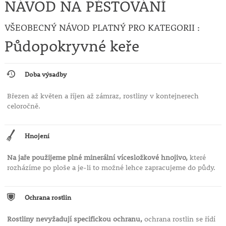
NÁVOD NA PĚSTOVÁNÍ
VŠEOBECNÝ NÁVOD PLATNÝ PRO KATEGORII :
Půdopokryvné keře
Doba výsadby
Březen až květen a říjen až zámraz, rostliny v kontejnerech
celoročně.
Hnojení
Na jaře použijeme plné minerální vícesložkové hnojivo,
které
rozházíme po ploše a je-li to možné lehce zapracujeme do půdy.
Ochrana rostlin
Rostliny nevyžadují specifickou ochranu,
ochrana rostlin se řídí