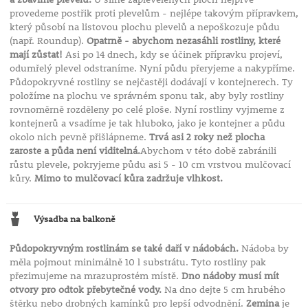
provedeme postřik proti plevelům - nejlépe takovým přípravkem,
který působí na listovou plochu plevelů a nepoškozuje půdu
(např. Roundup).
Opatrně - abychom nezasáhli rostliny, které
mají zůstat!
Asi po 14 dnech, kdy se účinek přípravku projeví,
odumřelý plevel odstraníme. Nyní půdu přeryjeme a nakypříme.
Půdopokryvné rostliny se nejčastěji dodávají v kontejnerech. Ty
položíme na plochu ve správném sponu tak, aby byly rostliny
rovnoměrně rozděleny po celé ploše. Nyní rostliny vyjmeme z
kontejnerů a vsadíme je tak hluboko, jako je kontejner a půdu
okolo nich pevně přišlápneme.
Trvá asi 2 roky než plocha
zaroste a půda není viditelná.
Abychom v této době zabránili
růstu plevele, pokryjeme půdu asi 5 - 10 cm vrstvou mulčovací
kůry.
Mimo to mulčovací kůra zadržuje vlhkost.
Výsadba na balkoně
Půdopokryvným rostlinám se také daří v nádobách.
Nádoba by
měla pojmout minimálně 10 l substrátu. Tyto rostliny pak
přezimujeme na mrazuprostém místě.
Dno nádoby musí mít
otvory pro odtok přebytečné vody.
Na dno dejte 5 cm hrubého
štěrku nebo drobných kamínků pro lepší odvodnění.
Zemina
je