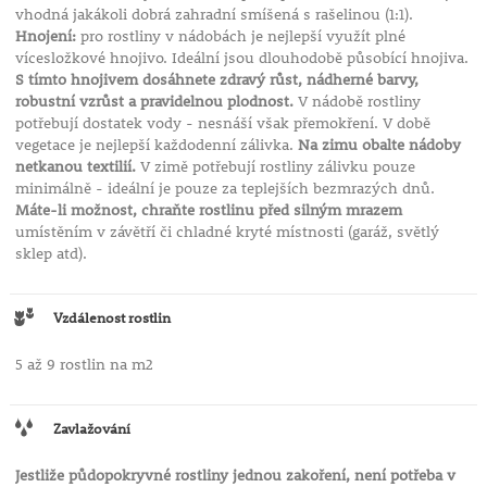
vhodná jakákoli dobrá zahradní smíšená s rašelinou (1:1).
Hnojení:
pro rostliny v nádobách je nejlepší využít plné
vícesložkové hnojivo. Ideální jsou dlouhodobě působící hnojiva.
S tímto hnojivem dosáhnete zdravý růst, nádherné barvy,
robustní vzrůst a pravidelnou plodnost.
V nádobě rostliny
potřebují dostatek vody - nesnáší však přemokření. V době
vegetace je nejlepší každodenní zálivka.
Na zimu obalte nádoby
netkanou textilií.
V zimě potřebují rostliny zálivku pouze
minimálně - ideální je pouze za teplejších bezmrazých dnů.
Máte-li možnost, chraňte rostlinu před silným mrazem
umístěním v závětří či chladné kryté místnosti (garáž, světlý
sklep atd).
Vzdálenost rostlin
5 až 9 rostlin na m2
Zavlažování
Jestliže půdopokryvné rostliny jednou zakoření, není potřeba v