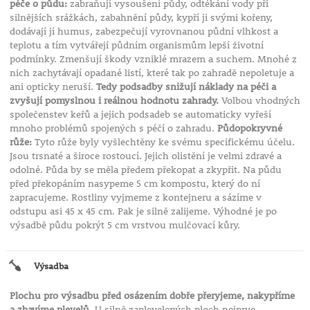
péče o půdu:
zabraňují vysoušení půdy, odtékání vody při
silnějších srážkách, zabahnění půdy, kypří ji svými kořeny,
dodávají jí humus, zabezpečují vyrovnanou půdní vlhkost a
teplotu a tím vytvářejí půdním organismům lepší životní
podmínky. Zmenšují škody vzniklé mrazem a suchem. Mnohé z
nich zachytávají opadané listí, které tak po zahradě nepoletuje a
ani opticky neruší.
Tedy podsadby snižují náklady na péči a
zvyšují pomyslnou i reálnou hodnotu zahrady.
Volbou vhodných
společenstev keřů a jejich podsadeb se automaticky vyřeší
mnoho problémů spojených s péčí o zahradu.
Půdopokryvné
růže:
Tyto růže byly vyšlechtěny ke svému specifickému účelu.
Jsou trsnaté a široce rostoucí. Jejich olistění je velmi zdravé a
odolné. Půda by se měla předem překopat a zkypřit. Na půdu
před překopáním nasypeme 5 cm kompostu, který do ní
zapracujeme. Rostliny vyjmeme z kontejneru a sázíme v
odstupu asi 45 x 45 cm. Pak je silně zalijeme. Výhodné je po
výsadbě půdu pokrýt 5 cm vrstvou mulčovací kůry.
Výsadba
Plochu pro výsadbu před osázením dobře přeryjeme, nakypříme
a zbavíme plevelů.
U silně zaplevelených ploch nejprve