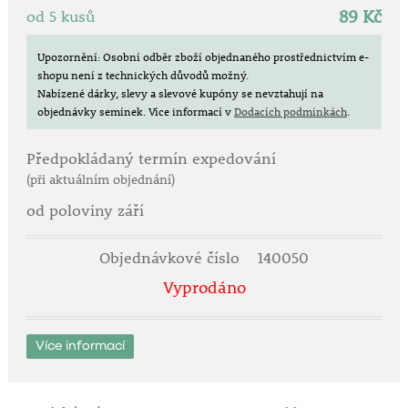
89 Kč
od 5 kusů
stromy a keři.
Vyžaduje svěží kypré půdy.
Snáší i silně zastíněné stanoviště.
Upozornění: Osobní odběr zboží objednaného prostřednictvím e-
shopu není z technických důvodů možný.
V případě brčálu většího Vinca major se jedná o max.
Nabízené dárky, slevy a slevové kupóny se nevztahují na
25 cm vysoký polokeř.
objednávky semínek.
Více informací v
Dodacích podmínkách
.
Výhony u tohoto druhu silněji dřevnatí.
V našich podmínkách často vymrzá až k zemi, poté
Předpokládaný termín expedování
opět vyraší.
Po poškození mrazem je jej třeba sestříhat až u země.
(při aktuálním objednání)
od poloviny září
Objednávkové číslo
140050
Vyprodáno
Více informací