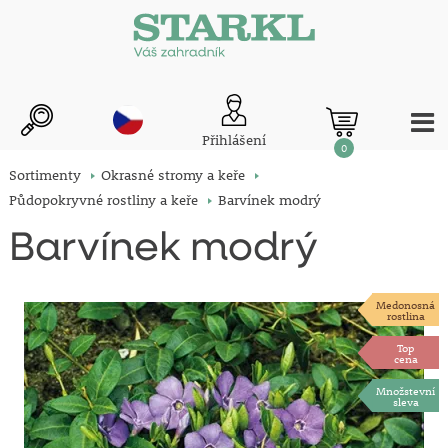
Přihlášení
0
Sortimenty
Okrasné stromy a keře
Půdopokryvné rostliny a keře
Barvínek modrý
Barvínek modrý
Medonosná
rostlina
Top
cena
Množstevní
sleva