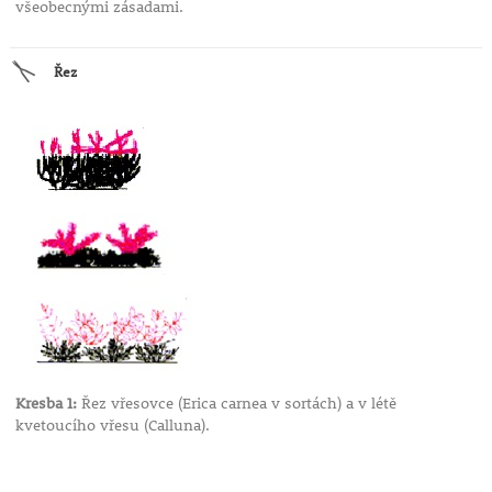
všeobecnými zásadami.
Řez
Kresba 1:
Řez vřesovce (Erica carnea v sortách) a v létě
kvetoucího vřesu (Calluna).