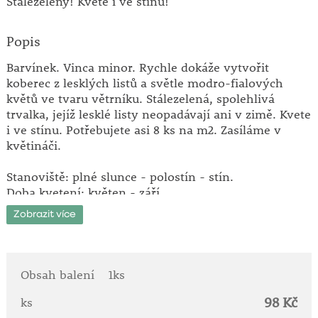
Stálezelený! Kvete i ve stínu!
Popis
Barvínek. Vinca minor. Rychle dokáže vytvořit
koberec z lesklých listů a světle modro-fialových
květů ve tvaru větrníku. Stálezelená, spolehlivá
trvalka, jejíž lesklé listy neopadávají ani v zimě. Kvete
i ve stínu. Potřebujete asi 8 ks na m2. Zasíláme v
květináči.
Stanoviště: plné slunce - polostín - stín.
Doba kvetení: květen - září.
Výška: 15 - 20 cm.
Zobrazit více
Rostlina občas nazývaná jako brčál větší.
Její domovinou je oblast od Evropy po Malou Asii.
Stálezelený plazivý polokeř.
Obsah balení
1ks
Výhony leží na zemi naplocho a zakořeňují,
98 Kč
vzpřímeně rostou pouze květní výhony.
ks
Velice vděčná půdopokryvná rostlina pro zeleň pod