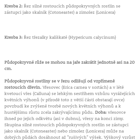
Kresba 2:
Řez silně rostoucích půdopokryvných rostlin se
zástupci jako skalník (Cotoneaster) a zimolez (Lonicera)
Kresba 3:
Řez třezalky kalíškaté (Hypericum calycinum)
Půdopokryvné růže se mohou na jaře zakrátit jednotně asi na 20
cm.
Půdopokryvné rostliny se v řezu odlišují od vzpřímeně
rostoucích dřevin.
Vřesovec (Erica carnea v sortách) a v létě
kvetoucí vřes (Calluna) se lehkým sestřihem vzhůru vyrážejících
květních výhonů (v přírodě toto z větší části obstarají ovce)
povzbudí ke zvýšené tvorbě nových květních výhonů a k
hustějšímu růstu zcela zakrývajícímu půdu.
Doba:
vřesovce
ihned po jejich odkvětu (asi v dubnu), vřesy na konci zimy.
Skupina silně rostoucích půdopokryvných rostlin se zástupci
jako skalník (Cotoneaster) nebo zimolez (Lonicera) může na
dobrých půdách dosáhnout až "rušivých" výšek. Výškový vzrůst