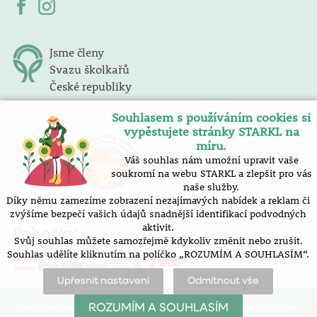
Jsme členy
Svazu školkařů
České republiky
Souhlasem s používáním cookies si
vypěstujete stránky STARKL na
míru.
Váš souhlas nám umožní upravit vaše
soukromí na webu STARKL a zlepšit pro vás
naše služby.
Díky němu zamezíme zobrazení nezajímavých nabídek a reklam či
zvýšíme bezpečí vašich údajů snadnější identifikací podvodných
aktivit.
Pobočky
Svůj souhlas můžete samozřejmě kdykoliv změnit nebo zrušit.
Souhlas udělíte kliknutím na políčko „ROZUMÍM A SOUHLASÍM“.
Upřesnit nastavení
Odmítnout vše
mapa stránek |
prohlášení o přístupnosti |
nastavení cookies
ROZUMÍM A SOUHLASÍM