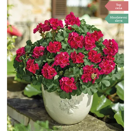
Top
cena
Množstevní
sleva