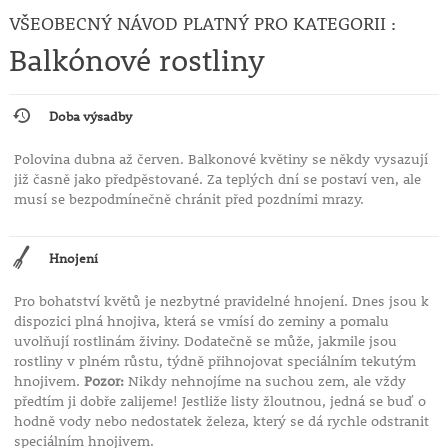
Tipy pro pěstování:
VŠEOBECNÝ NÁVOD PLATNÝ PRO KATEGORII :
• dopřejte dostatek slunce pro výrazné vybarvení
Balkónové rostliny
květů
• pravidelně hnojte pro kontinuální kvetení
• dbejte na propustný substrát a odtok vody
Doba výsadby
• chránit před dlouhodobým přemokřením
Polovina dubna až červen. Balkonové květiny se někdy vysazují
Pelargonium ‘Nancy Purple Eye’
je ideální volbou pro
již časně jako předpěstované. Za teplých dní se postaví ven, ale
ty, kteří hledají
spolehlivou, bohatě kvetoucí a
musí se bezpodmínečně chránit před pozdními mrazy.
vizuálně atraktivní balkonovou rostlinu
s výrazným
barevným detailem.
Hnojení
Pro bohatství květů je nezbytné pravidelné hnojení. Dnes jsou k
dispozici plná hnojiva, která se vmísí do zeminy a pomalu
uvolňují rostlinám živiny. Dodatečně se může, jakmile jsou
rostliny v plném růstu, týdně přihnojovat speciálním tekutým
hnojivem.
Pozor:
Nikdy nehnojíme na suchou zem, ale vždy
předtím ji dobře zalijeme! Jestliže listy žloutnou, jedná se buď o
hodně vody nebo nedostatek železa, který se dá rychle odstranit
speciálním hnojivem.