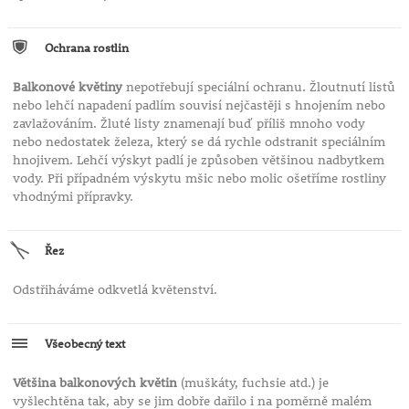
Ochrana rostlin
Balkonové květiny
nepotřebují speciální ochranu. Žloutnutí listů
nebo lehčí napadení padlím souvisí nejčastěji s hnojením nebo
zavlažováním. Žluté listy znamenají buď příliš mnoho vody
nebo nedostatek železa, který se dá rychle odstranit speciálním
hnojivem. Lehčí výskyt padlí je způsoben většinou nadbytkem
vody. Při případném výskytu mšic nebo molic ošetříme rostliny
vhodnými přípravky.
Řez
Odstřiháváme odkvetlá květenství.
Všeobecný text
Většina balkonových květin
(muškáty, fuchsie atd.) je
vyšlechtěna tak, aby se jim dobře dařilo i na poměrně malém