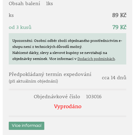
• kompaktní a vzpřímený růst
Obsah balení
1ks
• nenáročná na pěstování
89 Kč
• vysoká odolnost v balkonových výsadbách
ks
• ideální pro slunné stanoviště
79 Kč
od 3 kusů
Botanická charakteristika:
Pelargonium zonale ‘Nancy Purple Eye’ je vzpřímeně
Upozornění: Osobní odběr zboží objednaného prostřednictvím e-
shopu není z technických důvodů možný.
rostoucí balkonová rostlina s pevným růstem a
Nabízené dárky, slevy a slevové kupóny se nevztahují na
hustým olistěním. Dorůstá obvykle do kompaktní
objednávky semínek.
Více informací v
Dodacích podmínkách
.
výšky vhodné pro truhlíky a nádoby, kde vytváří
bohaté květenství po celé léto.
Předpokládaný termín expedování
cca 14 dnů
Doba kvetení:
(při aktuálním objednání)
•
květen – říjen
Objednávkové číslo
103016
Stanoviště a půda:
Vyprodáno
•
plné slunce
(ideální pro intenzivní kvetení)
• propustný, výživný substrát pro balkonové rostliny
• vhodná do truhlíků, květináčů i záhonových nádob
Více informací
Pěstování a péče: