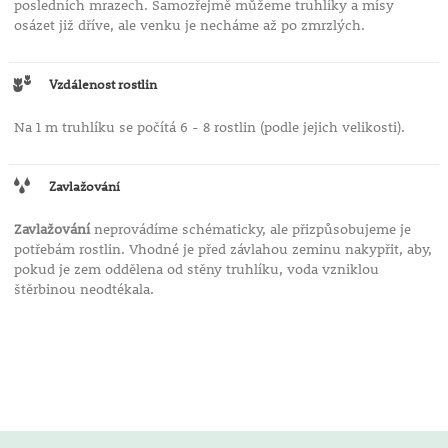
posledních mrazech. Samozřejmě můžeme truhlíky a mísy
osázet již dříve, ale venku je necháme až po zmrzlých.
Vzdálenost rostlin
Na 1 m truhlíku se počítá 6 - 8 rostlin (podle jejich velikosti).
Zavlažování
Zavlažování
neprovádíme schématicky, ale přizpůsobujeme je
potřebám rostlin. Vhodné je před závlahou zeminu nakypřit, aby,
pokud je zem oddělena od stěny truhlíku, voda vzniklou
štěrbinou neodtékala.