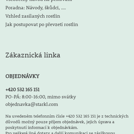
Poradna: Návody, škůdci, ....
Vzhled zasílaných rostlin
Jak postupovat po převzetí rostlin
Zákaznická linka
OBJEDNÁVKY
+420 532 165 151
PO-PÁ: 8:00-16:00, mimo svátky
objednavka@starkl.com
Na uvedeném telefonním čísle +420 532 165 151 je z technických
důvodů možný pouze příjem objednávek, jejich úprava a
poskytnutí informací k objednávkám.
Pro veškeré jiné dotazy a další komunikaci se zásilkovou