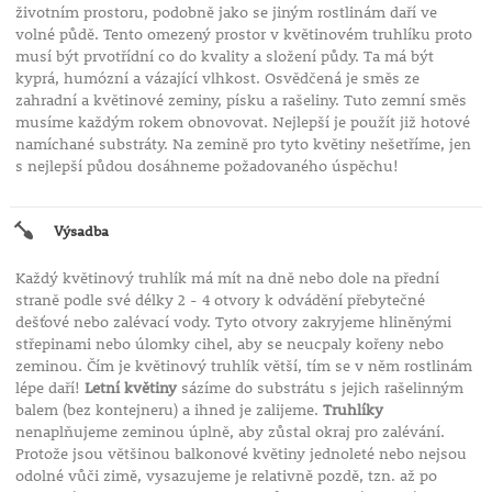
životním prostoru, podobně jako se jiným rostlinám daří ve
volné půdě. Tento omezený prostor v květinovém truhlíku proto
musí být prvotřídní co do kvality a složení půdy. Ta má být
kyprá, humózní a vázající vlhkost. Osvědčená je směs ze
zahradní a květinové zeminy, písku a rašeliny. Tuto zemní směs
musíme každým rokem obnovovat. Nejlepší je použít již hotové
namíchané substráty. Na zemině pro tyto květiny nešetříme, jen
s nejlepší půdou dosáhneme požadovaného úspěchu!
Výsadba
Každý květinový truhlík má mít na dně nebo dole na přední
straně podle své délky 2 - 4 otvory k odvádění přebytečné
dešťové nebo zalévací vody. Tyto otvory zakryjeme hliněnými
střepinami nebo úlomky cihel, aby se neucpaly kořeny nebo
zeminou. Čím je květinový truhlík větší, tím se v něm rostlinám
lépe daří!
Letní květiny
sázíme do substrátu s jejich rašelinným
balem (bez kontejneru) a ihned je zalijeme.
Truhlíky
nenaplňujeme zeminou úplně, aby zůstal okraj pro zalévání.
Protože jsou většinou balkonové květiny jednoleté nebo nejsou
odolné vůči zimě, vysazujeme je relativně pozdě, tzn. až po