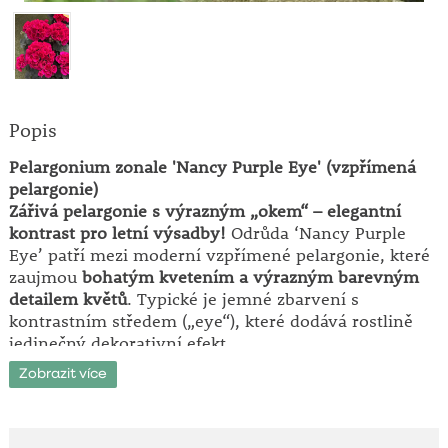
Popis
Pelargonium zonale 'Nancy Purple Eye' (vzpřímená
pelargonie)
Zářivá pelargonie s výrazným „okem“ – elegantní
kontrast pro letní výsadby!
Odrůda ‘Nancy Purple
Eye’ patří mezi moderní vzpřímené pelargonie, které
zaujmou
bohatým kvetením a výrazným barevným
detailem květů
. Typické je jemné zbarvení s
kontrastním středem („eye“), které dodává rostlině
jedinečný dekorativní efekt.
Zobrazit více
Hlavní přednosti:
• bohaté a dlouhodobé kvetení po celou sezónu
• výrazné květy s kontrastním „okem“