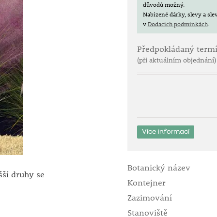
důvodů možný.
Nabízené dárky, slevy a sl
v
Dodacích podmínkách
.
Předpokládaný term
(při aktuálním objednání)
Více informací
Botanický název
šší druhy se
Kontejner
Zazimování
Stanoviště