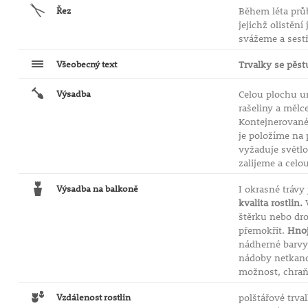
Řez
Během léta prů
jejichž olistěn
svážeme a sestř
Všeobecný text
Trvalky se pěst
Výsadba
Celou plochu u
rašeliny a mělc
Kontejnerované
je položíme na 
vyžaduje světlo
zalijeme a celo
Výsadba na balkoně
I okrasné trávy
kvalita rostlin.
V
štěrku nebo dr
přemokřit.
Hnoj
nádherné barvy 
nádoby netkanou
možnost, chraň
Vzdálenost rostlin
polštářové trva