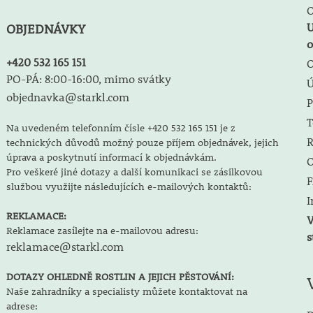
O
U
OBJEDNÁVKY
o
+420 532 165 151
O
PO-PÁ: 8:00-16:00, mimo svátky
objednavka@starkl.com
P
T
Na uvedeném telefonním čísle +420 532 165 151 je z
R
technických důvodů možný pouze příjem objednávek, jejich
úprava a poskytnutí informací k objednávkám.
O
Pro veškeré jiné dotazy a další komunikaci se zásilkovou
F
službou využijte následujících e-mailových kontaktů:
I
REKLAMACE:
V
Reklamace zasílejte na e-mailovou adresu:
s
reklamace@starkl.com
DOTAZY OHLEDNĚ ROSTLIN A JEJICH PĚSTOVÁNÍ:
Naše zahradníky a specialisty můžete kontaktovat na
adrese: