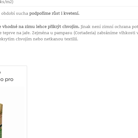
 ks/m2)
v období sucha
podpoříme růst i kvetení.
e vhodné na zimu lehce přikrýt chvojím.
Jinak není zimní ochrana po
e teprve na jaře. Zejména u pampasu (Cortaderia) zabráníme vlhkosti 
ekrytím chvojím nebo netkanou textilií.
é
vo pro
itr