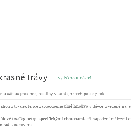
krasné trávy
Vytisknout návod
n a září až prosinec, rostliny v kontejnerech po celý rok.
 záhonu trvalek lehce zapracujeme
plné hnojivo
v dávce uvedené na je
tářové trvalky netrpí specifickými chorobami.
Při napadení mšicemi oš
ám rádi zodpovíme.