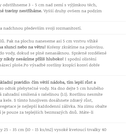
y odstřihneme 3 - 5 cm nad zemí s výjimkou těch,
é traviny nestříháme.
Vyšší druhy ovšem na podzim
 a nadchnou především svoji rozmanitostí.
elů. Pak na plochu naneseme asi 5 cm vrstvu vlhké
a slunci nebo na větru!
Kořeny zkrátíme na polovinu.
 do vody, dokud se plně nenasáknou. Správně rozdělené
y nikdy nesázíme příliš hluboko!
I spodní olistění
ázecí ploše.Po výsadbě rostliny kropící konví dobře
kladní pravidlo: čím větší nádoba, tím lepší růst a
ro odtok přebytečné vody. Na dno dejte 5 cm hrubého
 zahradní smíšená s rašelinou (1:1). Rostlinu nesmíte
 a keře. S tímto hnojivem dosáhnete zdravý růst,
vegetace je nejlepší každodenní zálivka. Na zimu obalte
í je pouze za teplejších bezmrazých dnů. Máte-li
ky 25 - 35 cm (10 - 15 ks/m2) vysoké kvetoucí trvalky 40