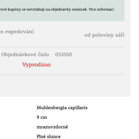
evové kupóny se nevztahují na objednávky semínek.
Více informací
ín expedování
od poloviny září
Objednávkové číslo
053550
Vyprodáno
Muhlenbergia capillaris
9 cm
mrazuvzdorné
Plné slunce