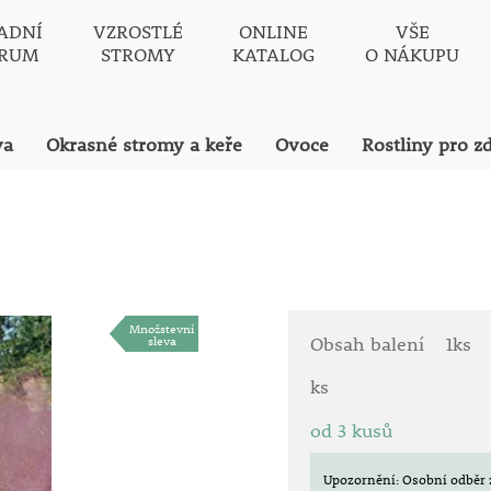
ADNÍ
VZROSTLÉ
ONLINE
VŠE
TRUM
STROMY
KATALOG
O NÁKUPU
va
Okrasné stromy a keře
Ovoce
Rostliny pro z
Množstevní
sleva
Obsah balení
1ks
ks
od 3 kusů
Upozornění: Osobní odběr 