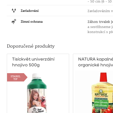
- 50 cm (6 - 10
Zavlažování
Zavlažováním 
Zimní ochrana
Záhon trvalek j
a sestřihneme j
konstrukcí s př
Doporučené produkty
Tisíckvět univerzální
NATURA kapaln
hnojivo 500g
organické hnoji
celou zahradu 1 l
STARKL
TIP