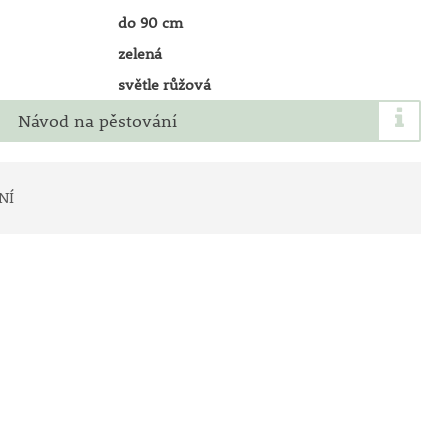
do 90 cm
zelená
světle růžová
Návod na pěstování
NÍ