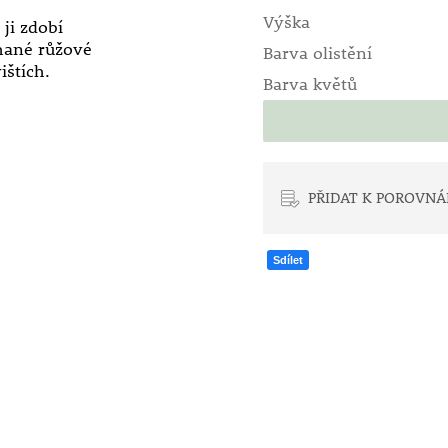
Výška
ji zdobí
chané růžové
Barva olistění
ištích.
Barva květů
PŘIDAT K POROVNÁ
Sdílet