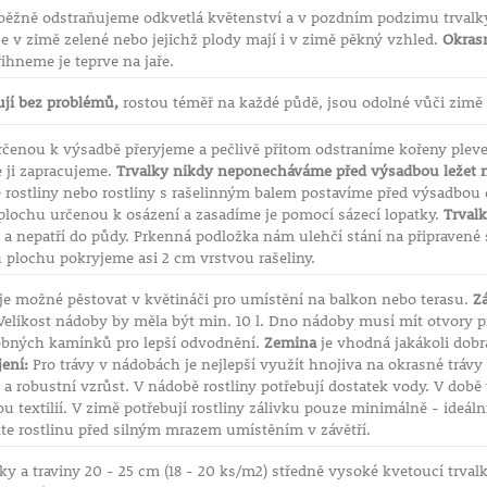
běžně odstraňujeme odkvetlá květenství a v pozdním podzimu trvalk
í je v zimě zelené nebo jejichž plody mají i v zimě pěkný vzhled.
Okrasn
ihneme je teprve na jaře.
ují bez problémů,
rostou téměř na každé půdě, jsou odolné vůči zimě
rčenou k výsadbě přeryjeme a pečlivě přitom odstraníme kořeny plev
e ji zapracujeme.
Trvalky nikdy neponecháváme před výsadbou ležet n
 rostliny nebo rostliny s rašelinným balem postavíme před výsadbou
plochu určenou k osázení a zasadíme je pomocí sázecí lopatky.
Trvalk
 a nepatří do půdy. Prkenná podložka nám ulehčí stání na připravené s
u plochu pokryjeme asi 2 cm vrstvou rašeliny.
 je možné pěstovat v květináči pro umístění na balkon nebo terasu.
Zá
elikost nádoby by měla být min. 10 l. Dno nádoby musí mít otvory p
obných kamínků pro lepší odvodnění.
Zemina
je vhodná jakákoli dobrá
ení:
Pro trávy v nádobách je nejlepší využít hnojiva na okrasné trávy
a robustní vzrůst. V nádobě rostliny potřebují dostatek vody. V době 
 textilií. V zimě potřebují rostliny zálivku pouze minimálně - ideáln
te rostlinu před silným mrazem umístěním v závětří.
lky a traviny 20 - 25 cm (18 - 20 ks/m2) středně vysoké kvetoucí trval