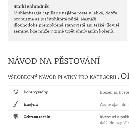
Starkl zahradník
Muhlenbergia capillaris nejlépe roste v lehké, dobře
propustné až písčitohlinité půdě. Nesnáší
dlouhodobě přemokřená stanoviště ani těžké jílovité
zeminy, kde může v zimě trpět uhníváním kořenů.
NÁVOD NA PĚSTOVÁNÍ
O
VŠEOBECNÝ NÁVOD PLATNÝ PRO KATEGORII :
Doba výsadby
Březen až květe
Hnojení
Časně zjara do
Ochrana rostlin
Kvetoucí a polš
další dotazy V