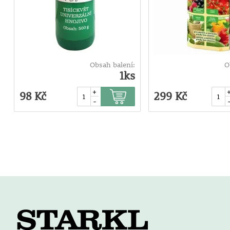
Obsah balení:
O
1ks
+
98 Kč
299 Kč
-