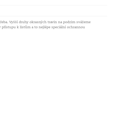
třeba. Vyšší druhy okrasných travin na podzim svážeme
v přístupu k listům a to nejlépe speciální ochrannou