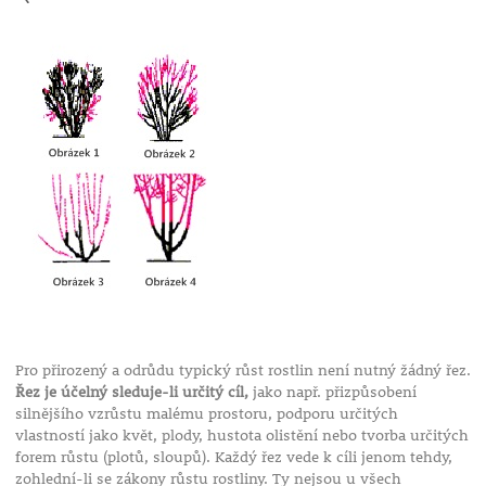
Pro přirozený a odrůdu typický růst rostlin není nutný žádný řez.
Řez je účelný sleduje-li určitý cíl,
jako např. přizpůsobení
silnějšího vzrůstu malému prostoru, podporu určitých
vlastností jako květ, plody, hustota olistění nebo tvorba určitých
forem růstu (plotů, sloupů). Každý řez vede k cíli jenom tehdy,
zohlední-li se zákony růstu rostliny. Ty nejsou u všech