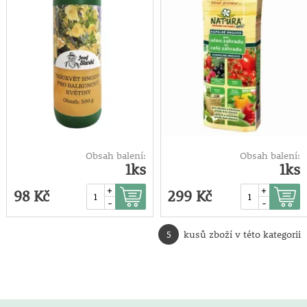
Obsah balení:
Obsah balení:
1ks
1ks
+
+
98 Kč
299 Kč
-
-
5
kusů zboží v této kategorii