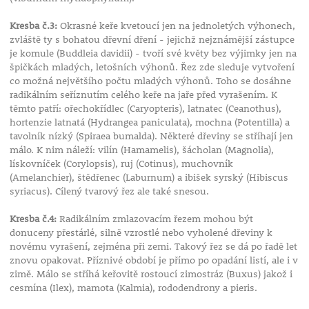
Kresba č.3:
Okrasné keře kvetoucí jen na jednoletých výhonech,
zvláště ty s bohatou dřevní dření - jejichž nejznámější zástupce
je komule (Buddleia davidii) - tvoří své květy bez výjimky jen na
špičkách mladých, letošních výhonů. Řez zde sleduje vytvoření
co možná největšího počtu mladých výhonů. Toho se dosáhne
radikálním seříznutím celého keře na jaře před vyrašením. K
těmto patří: ořechokřídlec (Caryopteris), latnatec (Ceanothus),
hortenzie latnatá (Hydrangea paniculata), mochna (Potentilla) a
tavolník nízký (Spiraea bumalda). Některé dřeviny se stříhají jen
málo. K nim náleží: vilín (Hamamelis), šácholan (Magnolia),
lískovníček (Corylopsis), ruj (Cotinus), muchovník
(Amelanchier), štědřenec (Laburnum) a ibišek syrský (Hibiscus
syriacus). Cílený tvarový řez ale také snesou.
Kresba č.4:
Radikálním zmlazovacím řezem mohou být
donuceny přestárlé, silně vzrostlé nebo vyholené dřeviny k
novému vyrašení, zejména při zemi. Takový řez se dá po řadě let
znovu opakovat. Příznivé období je přímo po opadání listí, ale i v
zimě. Málo se stříhá keřovitě rostoucí zimostráz (Buxus) jakož i
cesmína (Ilex), mamota (Kalmia), rododendrony a pieris.