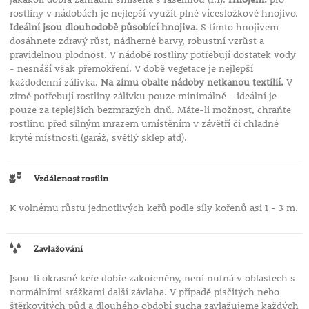
rostliny v nádobách je nejlepší využít plné vícesložkové hnojivo.
Ideální jsou dlouhodobě působící hnojiva.
S tímto hnojivem
dosáhnete zdravý růst, nádherné barvy, robustní vzrůst a
pravidelnou plodnost. V nádobě rostliny potřebují dostatek vody
- nesnáší však přemokření. V době vegetace je nejlepší
každodenní zálivka.
Na zimu obalte nádoby netkanou textilií.
V
zimě potřebují rostliny zálivku pouze minimálně - ideální je
pouze za teplejších bezmrazých dnů. Máte-li možnost, chraňte
rostlinu před silným mrazem umístěním v závětří či chladné
kryté místnosti (garáž, světlý sklep atd).
Vzdálenost rostlin
K volnému růstu jednotlivých keřů podle síly kořenů asi 1 - 3 m.
Zavlažování
Jsou-li okrasné keře dobře zakořeněny, není nutná v oblastech s
normálními srážkami další závlaha. V případě písčitých nebo
štěrkovitých půd a dlouhého období sucha zavlažujeme každých