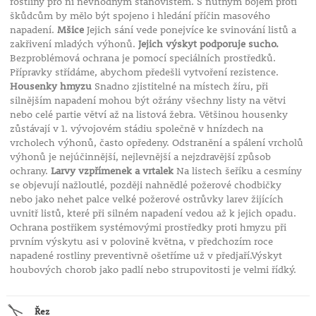
rostliny pro ni nevhodným stanovištěm. S nutným bojem proti
škůdcům by mělo být spojeno i hledání příčin masového
napadení.
Mšice
Jejich sání vede ponejvíce ke svinování listů a
zakřivení mladých výhonů.
Jejich výskyt podporuje sucho.
Bezproblémová ochrana je pomocí speciálních prostředků.
Přípravky střídáme, abychom předešli vytvoření rezistence.
Housenky hmyzu
Snadno zjistitelné na místech žíru, při
silnějším napadení mohou být ožrány všechny listy na větvi
nebo celé partie větví až na listová žebra. Většinou housenky
zůstávají v 1. vývojovém stádiu společně v hnízdech na
vrcholech výhonů, často opředeny. Odstranění a spálení vrcholů
výhonů je nejúčinnější, nejlevnější a nejzdravější způsob
ochrany.
Larvy vzpřímenek a vrtalek
Na listech šeříku a cesmíny
se objevují nažloutlé, později nahnědlé požerové chodbičky
nebo jako nehet palce velké požerové ostrůvky larev žijících
uvnitř listů, které při silném napadení vedou až k jejich opadu.
Ochrana postřikem systémovými prostředky proti hmyzu při
prvním výskytu asi v polovině května, v předchozím roce
napadené rostliny preventivně ošetříme už v předjaří.Výskyt
houbových chorob jako padlí nebo strupovitosti je velmi řídký.
Řez