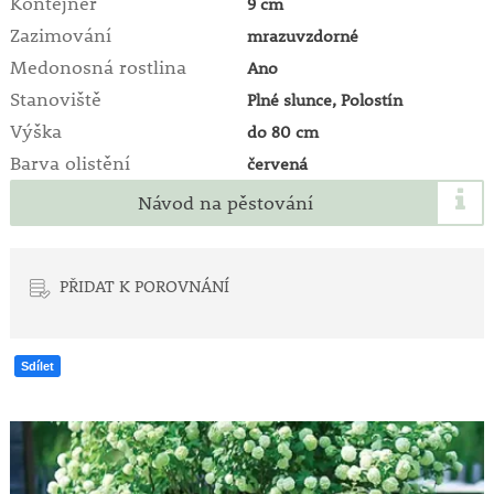
Kontejner
9 cm
Zazimování
mrazuvzdorné
Medonosná rostlina
Ano
Stanoviště
Plné slunce, Polostín
Výška
do 80 cm
Barva olistění
červená
Návod na pěstování
PŘIDAT K POROVNÁNÍ
Sdílet