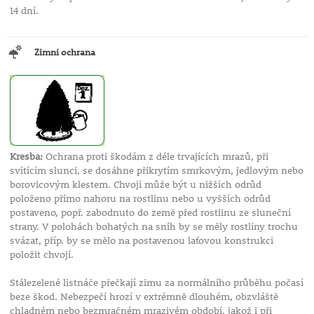
14 dní.
Zimní ochrana
Kresba:
Ochrana proti škodám z déle trvajících mrazů, při
svítícím slunci, se dosáhne přikrytím smrkovým, jedlovým nebo
borovicovým klestem. Chvojí může být u nižších odrůd
položeno přímo nahoru na rostlinu nebo u vyšších odrůd
postaveno, popř. zabodnuto do země před rostlinu ze sluneční
strany. V polohách bohatých na sníh by se měly rostliny trochu
svázat, příp. by se mělo na postavenou laťovou konstrukci
položit chvojí.
Stálezelené listnáče přečkají zimu za normálního průběhu počasí
beze škod. Nebezpečí hrozí v extrémně dlouhém, obzvláště
chladném nebo bezmračném mrazivém období, jakož i při