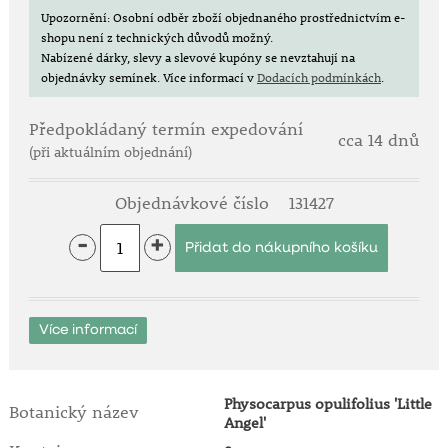
Upozornění: Osobní odběr zboží objednaného prostřednictvím e-
shopu není z technických důvodů možný.
Nabízené dárky, slevy a slevové kupóny se nevztahují na
objednávky semínek.
Více informací v
Dodacích podmínkách
.
Předpokládaný termín expedování
cca 14 dnů
(při aktuálním objednání)
Objednávkové číslo
131427
-
+
Více informací
Physocarpus opulifolius 'Little
Botanický název
Angel'