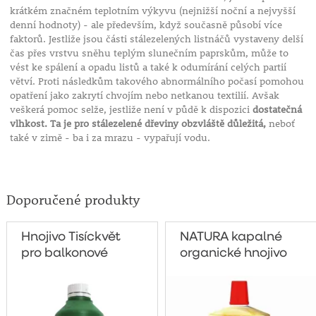
krátkém značném teplotním výkyvu (nejnižší noční a nejvyšší
denní hodnoty) - ale především, když současně působí více
faktorů. Jestliže jsou části stálezelených listnáčů vystaveny delší
čas přes vrstvu sněhu teplým slunečním paprskům, může to
vést ke spálení a opadu listů a také k odumírání celých partií
větví. Proti následkům takového abnormálního počasí pomohou
opatření jako zakrytí chvojím nebo netkanou textilií. Avšak
veškerá pomoc selže, jestliže není v půdě k dispozici
dostatečná
vlhkost. Ta je pro stálezelené dřeviny obzvláště důležitá,
neboť
také v zimě - ba i za mrazu - vypařují vodu.
Doporučené produkty
Hnojivo Tisíckvět
NATURA kapalné
pro balkonové
organické hnojivo
rostliny 500g
pro celou zahradu
1 litr