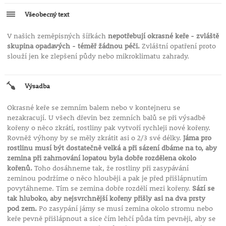
Všeobecný text
V našich zeměpisných šířkách
nepotřebují okrasné keře - zvláště
skupina opadavých - téměř žádnou péči.
Zvláštní opatření proto
slouží jen ke zlepšení půdy nebo mikroklimatu zahrady.
Výsadba
Okrasné keře se zemním balem nebo v kontejneru se
nezakracují. U všech dřevin bez zemních balů se při výsadbě
kořeny o něco zkrátí, rostliny pak vytvoří rychleji nové kořeny.
Rovněž výhony by se měly zkrátit asi o 2/3 své délky.
Jáma pro
rostlinu musí být dostatečně velká a při sázení dbáme na to, aby
zemina při zahrnování lopatou byla dobře rozdělena okolo
kořenů.
Toho dosáhneme tak, že rostliny při zasypávání
zeminou podržíme o něco hlouběji a pak je před přišlápnutím
povytáhneme. Tím se zemina dobře rozdělí mezi kořeny.
Sází se
tak hluboko, aby nejsvrchnější kořeny přišly asi na dva prsty
pod zem.
Po zasypání jámy se musí zemina okolo stromu nebo
keře pevně přišlápnout a sice čím lehčí půda tím pevněji, aby se