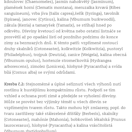
kdoulovec (Chaenomeles), jasmín nahokvětý (Jasminum),
plamének horní (Clematis montana), meruzalka krvavá (Ribes
sanguineum), vrba jíva (Salix caprea),šeřík (Syringa), tavolník
(Spiraea), janovec (Cytisus), kalina (Viburnum burkwoodii),
zákula (Kerria) a tamaryšek (Tamarix), se stříhají hned po
odkvětu. Dřeviny kvetoucí od května nebo ostatní listnáče se
prosvětlí až po opadání listí od pozdního podzimu do konce
zimy za bezmrazých dnů. K těmto patří: vzpřímeně rostoucí
druhy skalníků (Cotoneaster), kolkwitzie (Kolkwitzia), pustoryl
(Philadelphus), trojpuk (Deutzia), zanice (Weigela), kalina obecná
(Viburnum opulus), hortenzie stromečkovitá (Hydrangea
arborescens), zimolez (Lonicera), hlohyně (Pyracantha) a svída
bílá (Cornus alba) se svými odrůdami.
Kresba č.2:
Stejnoměrné a úplné seříznutí všech výhonů nutí
rostlinu k hustějšímu kompaktnímu růstu. Podpoří se tím
vzhled a ochrana proti zimě a předejde se vyholení dřeviny.
Může se provést bez výjimky téměř u všech dřevin se
vzpřímeným tvarem růstu. Takto mohou být zmlazeny, popř. do
tvaru zastřiženy také stálezelené dřišťály (Berberis), skalníky
(Cotoneaster), mahónie (Mahonia), bobkovišeň lékařská (Prunus
laurocerasus), hlohyně (Pyracantha) a kalina vrásčitolistá
(Viburnum rhytidophyllum).