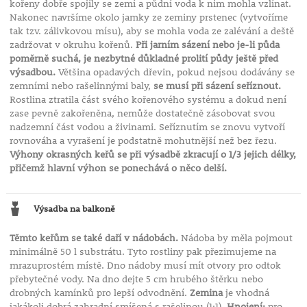
kořeny dobře spojily se zemí a půdní voda k nim mohla vzlínat.
Nakonec navršíme okolo jamky ze zeminy prstenec (vytvoříme
tak tzv. zálivkovou mísu), aby se mohla voda ze zalévání a deště
zadržovat v okruhu kořenů.
Při jarním sázení nebo je-li půda
poměrně suchá, je nezbytné důkladné prolití půdy ještě před
výsadbou.
Většina opadavých dřevin, pokud nejsou dodávány se
zemními nebo rašelinnými baly,
se musí při sázení seříznout.
Rostlina ztratila část svého kořenového systému a dokud není
zase pevně zakořeněna, nemůže dostatečně zásobovat svou
nadzemní část vodou a živinami. Seříznutím se znovu vytvoří
rovnováha a vyrašení je podstatně mohutnější než bez řezu.
Výhony okrasných keřů se při výsadbě zkracují o 1/3 jejich délky,
přičemž hlavní výhon se ponechává o něco delší.
Výsadba na balkoně
Těmto keřům se také daří v nádobách.
Nádoba by měla pojmout
minimálně 50 l substrátu. Tyto rostliny pak přezimujeme na
mrazuprostém místě. Dno nádoby musí mít otvory pro odtok
přebytečné vody. Na dno dejte 5 cm hrubého štěrku nebo
drobných kamínků pro lepší odvodnění.
Zemina
je vhodná
jakákoli dobrá zahradní smíšená s rašelinou (1:1).
Hnojení:
pro