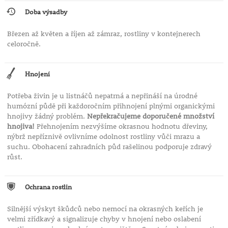
Doba výsadby
Březen až květen a říjen až zámraz, rostliny v kontejnerech
celoročně.
Hnojení
Potřeba živin je u listnáčů nepatrná a nepřináší na úrodné
humózní půdě při každoročním přihnojení plnými organickými
hnojivy žádný problém.
Nepřekračujeme doporučené množství
hnojiva!
Přehnojením nezvýšíme okrasnou hodnotu dřeviny,
nýbrž nepříznivě ovlivníme odolnost rostliny vůči mrazu a
suchu. Obohacení zahradních půd rašelinou podporuje zdravý
růst.
Ochrana rostlin
Silnější výskyt škůdců nebo nemocí na okrasných keřích je
velmi zřídkavý a signalizuje chyby v hnojení nebo oslabení