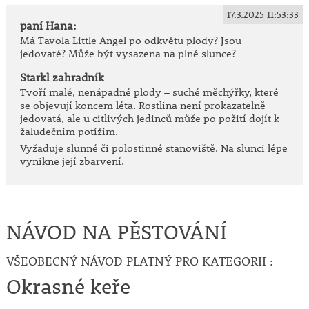
17.3.2025 11:53:33
paní Hana:
Má Tavola Little Angel po odkvětu plody? Jsou
jedovaté? Může být vysazena na plné slunce?
Starkl zahradník
Tvoří malé, nenápadné plody – suché měchýřky, které
se objevují koncem léta. Rostlina není prokazatelně
jedovatá, ale u citlivých jedinců může po požití dojít k
žaludečním potížím.
Vyžaduje slunné či polostinné stanoviště. Na slunci lépe
vynikne její zbarvení.
NÁVOD NA PĚSTOVÁNÍ
VŠEOBECNÝ NÁVOD PLATNÝ PRO KATEGORII :
Okrasné keře