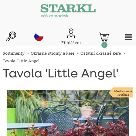
Přihlášení
0
Sortimenty
Okrasné stromy a keře
Ostatní okrasné keře
Tavola 'Little Angel'
Tavola 'Little Angel'
Medonosná
rostlina