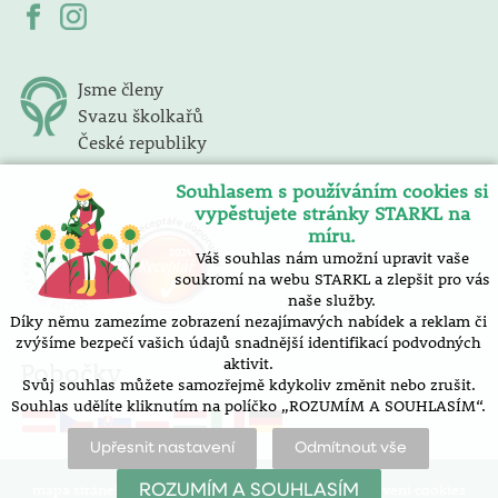
Jsme členy
Svazu školkařů
České republiky
Souhlasem s používáním cookies si
vypěstujete stránky STARKL na
míru.
Váš souhlas nám umožní upravit vaše
soukromí na webu STARKL a zlepšit pro vás
naše služby.
Díky němu zamezíme zobrazení nezajímavých nabídek a reklam či
zvýšíme bezpečí vašich údajů snadnější identifikací podvodných
aktivit.
Pobočky
Svůj souhlas můžete samozřejmě kdykoliv změnit nebo zrušit.
Souhlas udělíte kliknutím na políčko „ROZUMÍM A SOUHLASÍM“.
Upřesnit nastavení
Odmítnout vše
mapa stránek |
prohlášení o přístupnosti |
nastavení cookies
ROZUMÍM A SOUHLASÍM