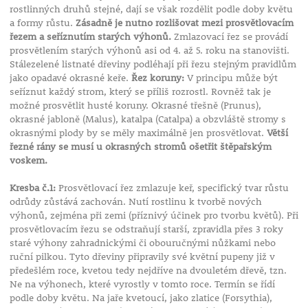
rostlinných druhů stejné, dají se však rozdělit podle doby květu
a formy růstu.
Zásadně je nutno rozlišovat mezi prosvětlovacím
řezem a seříznutím starých výhonů.
Zmlazovací řez se provádí
prosvětlením starých výhonů asi od 4. až 5. roku na stanovišti.
Stálezelené listnaté dřeviny podléhají při řezu stejným pravidlům
jako opadavé okrasné keře.
Řez koruny:
V principu může být
seříznut každý strom, který se příliš rozrostl. Rovněž tak je
možné prosvětlit husté koruny. Okrasné třešně (Prunus),
okrasné jabloně (Malus), katalpa (Catalpa) a obzvláště stromy s
okrasnými plody by se měly maximálně jen prosvětlovat.
Větší
řezné rány se musí u okrasných stromů ošetřit štěpařským
voskem.
Kresba č.1:
Prosvětlovací řez zmlazuje keř, specifický tvar růstu
odrůdy zůstává zachován. Nutí rostlinu k tvorbě nových
výhonů, zejména při zemi (příznivý účinek pro tvorbu květů). Při
prosvětlovacím řezu se odstraňují starší, zpravidla přes 3 roky
staré výhony zahradnickými či obouručnými nůžkami nebo
ruční pilkou. Tyto dřeviny připravily své květní pupeny již v
předešlém roce, kvetou tedy nejdříve na dvouletém dřevě, tzn.
Ne na výhonech, které vyrostly v tomto roce. Termín se řídí
podle doby květu. Na jaře kvetoucí, jako zlatice (Forsythia),