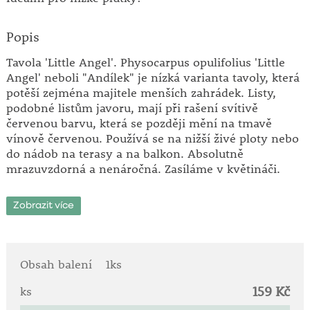
Popis
Tavola 'Little Angel'. Physocarpus opulifolius 'Little
Angel' neboli "Andílek" je nízká varianta tavoly, která
potěší zejména majitele menších zahrádek. Listy,
podobné listům javoru, mají při rašení svítivě
červenou barvu, která se později mění na tmavě
vínově červenou. Používá se na nižší živé ploty nebo
do nádob na terasy a na balkon. Absolutně
mrazuvzdorná a nenáročná. Zasíláme v květináči.
Vyžaduje: plné slunce - polostín.
Zobrazit více
Výška: asi 80 cm.
Obsah balení
1ks
159 Kč
ks