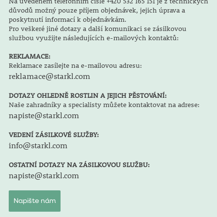
Na uvedeném telefonním čísle +420 532 165 151 je z technických
důvodů možný pouze příjem objednávek, jejich úprava a
poskytnutí informací k objednávkám.
Pro veškeré jiné dotazy a další komunikaci se zásilkovou
službou využijte následujících e-mailových kontaktů:
REKLAMACE:
Reklamace zasílejte na e-mailovou adresu:
reklamace@starkl.com
DOTAZY OHLEDNĚ ROSTLIN A JEJICH PĚSTOVÁNÍ:
Naše zahradníky a specialisty můžete kontaktovat na adrese:
napiste@starkl.com
VEDENÍ ZÁSILKOVÉ SLUŽBY:
info@starkl.com
OSTATNÍ DOTAZY NA ZÁSILKOVOU SLUŽBU:
napiste@starkl.com
Napište nám