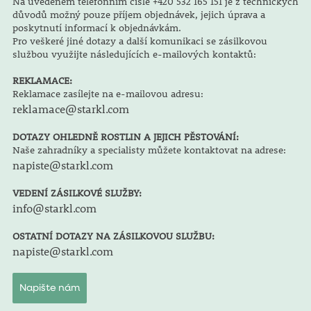
Na uvedeném telefonním čísle +420 532 165 151 je z technických
důvodů možný pouze příjem objednávek, jejich úprava a
poskytnutí informací k objednávkám.
Pro veškeré jiné dotazy a další komunikaci se zásilkovou
službou využijte následujících e-mailových kontaktů:
REKLAMACE:
Reklamace zasílejte na e-mailovou adresu:
reklamace@starkl.com
DOTAZY OHLEDNĚ ROSTLIN A JEJICH PĚSTOVÁNÍ:
Naše zahradníky a specialisty můžete kontaktovat na adrese:
napiste@starkl.com
VEDENÍ ZÁSILKOVÉ SLUŽBY:
info@starkl.com
OSTATNÍ DOTAZY NA ZÁSILKOVOU SLUŽBU:
napiste@starkl.com
Napište nám