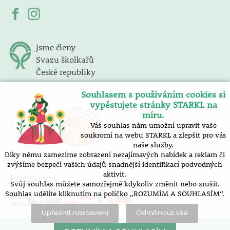
Jsme členy
Svazu školkařů
České republiky
Souhlasem s používáním cookies si
vypěstujete stránky STARKL na
míru.
Váš souhlas nám umožní upravit vaše
soukromí na webu STARKL a zlepšit pro vás
naše služby.
Díky němu zamezíme zobrazení nezajímavých nabídek a reklam či
zvýšíme bezpečí vašich údajů snadnější identifikací podvodných
aktivit.
Pobočky
Svůj souhlas můžete samozřejmě kdykoliv změnit nebo zrušit.
Souhlas udělíte kliknutím na políčko „ROZUMÍM A SOUHLASÍM“.
Upřesnit nastavení
Odmítnout vše