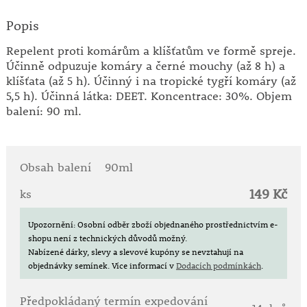
Popis
Repelent proti komárům a klíšťatům ve formě spreje.
Účinně odpuzuje komáry a černé mouchy (až 8 h) a
klíšťata (až 5 h). Účinný i na tropické tygří komáry (až
5,5 h). Účinná látka: DEET. Koncentrace: 30%. Objem
balení: 90 ml.
Obsah balení
90ml
149 Kč
ks
Upozornění: Osobní odběr zboží objednaného prostřednictvím e-
shopu není z technických důvodů možný.
Nabízené dárky, slevy a slevové kupóny se nevztahují na
objednávky semínek.
Více informací v
Dodacích podmínkách
.
Předpokládaný termín expedování