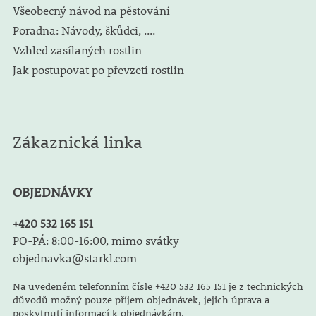
Všeobecný návod na pěstování
Poradna: Návody, škůdci, ....
Vzhled zasílaných rostlin
Jak postupovat po převzetí rostlin
Zákaznická linka
OBJEDNÁVKY
+420 532 165 151
PO-PÁ: 8:00-16:00, mimo svátky
objednavka@starkl.com
Na uvedeném telefonním čísle +420 532 165 151 je z technických
důvodů možný pouze příjem objednávek, jejich úprava a
poskytnutí informací k objednávkám.