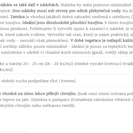
alkám se také daří v nádobách.
Nádoba by měla pojmout minimálně 10
místě.
Dno nádoby musí mít otvory pro odtok přebytečné vody.
Na dn
dnění.
Zemina
je vhodná jakákoli dobrá zahradní smíšená s rašelinou (1
ové hnojivo.
Ideální jsou dlouhodobě působící hnojiva.
S tímto hnojiv
elnou plodnost. Potřebujete-li vytvořit oporu k sazenici v nádobě, j
, které nahoře svážete. Vytvoříte tak stan, který je nejen praktický, a
atek vody - nesnáší však přemokření.
V době vegetace je nejlepší každ
í rostliny zálivku pouze minimálně - ideální je pouze za teplejších 
místěním v závětří či chladné kryté místnosti (garáž, světlý sklep at
lky a traviny 20 - 25 cm (18 - 20 ks/m2) středně vysoké kvetoucí trval
 ks/m2)
 období sucha podpoříme růst i kvetení.
e vhodné na zimu lehce přikrýt chvojím.
Jinak není zimní ochrana po
e teprve na jaře. Zejména u pampasu (Cortaderia) zabráníme vlhkosti 
ekrytím chvojím nebo netkanou textilií.