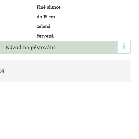
Plné slunce
do 15 cm
zelená
červená
Návod na pěstování
NÍ