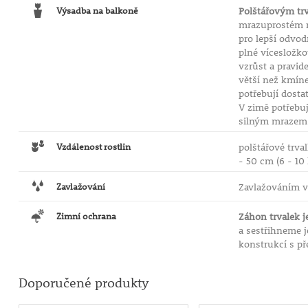
Výsadba na balkoně
Polštářovým trv
mrazuprostém 
pro lepší odvo
plné vícesložk
vzrůst a pravid
větší než kmínek
potřebují dost
V zimě potřebuj
silným mrazem u
Vzdálenost rostlin
polštářové trva
- 50 cm (6 - 10
Zavlažování
Zavlažováním v
Zimní ochrana
Záhon trvalek j
a sestřihneme j
konstrukcí s př
Doporučené produkty