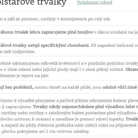
lštářové trvalky
Vytisknout návod
n a září až prosinec, rostliny v kontejnerech po celý rok.
záhonu trvalek lehce zapracujeme plné hnojivo
v dávce uvedené na je
tářové trvalky netrpí specifickými chorobami.
Při napadení mšicemi oš
ám rádi zodpovíme.
běžně odstraňujeme odkvetlá květenství a v pozdním podzimu trvalk
í je v zimě zelené nebo jejichž plody mají i v zimě pěkný vzhled.
Okrasn
ihneme je teprve na jaře.
ují bez problémů,
rostou téměř na každé půdě, jsou
odolné vůči zimě
rčenou k výsadbě přeryjeme a pečlivě přitom odstraníme kořeny plev
e ji zapracujeme.
Trvalky nikdy neponecháváme před výsadbou ležet n
 rostliny nebo rostliny s rašelinným balem postavíme před výsadbou
plochu určenou k osázení a zasadíme je pomocí sázecí lopatky.
Trvalk
 a nepatří do půdy. Prkenná podložka nám ulehčí stání na připravené s
u plochu pokryjeme asi 2 cm vrstvou rašeliny.