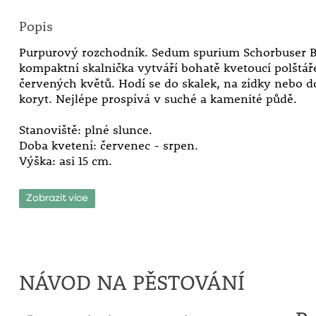
Popis
Purpurový rozchodník. Sedum spurium Schorbuser Bl
kompaktní skalnička vytváří bohatě kvetoucí polštá
červených květů. Hodí se do skalek, na zídky nebo
koryt. Nejlépe prospívá v suché a kamenité půdě.
Stanoviště: plné slunce.
Doba kvetení: červenec - srpen.
Výška: asi 15 cm.
Zobrazit více
NÁVOD NA PĚSTOVÁNÍ