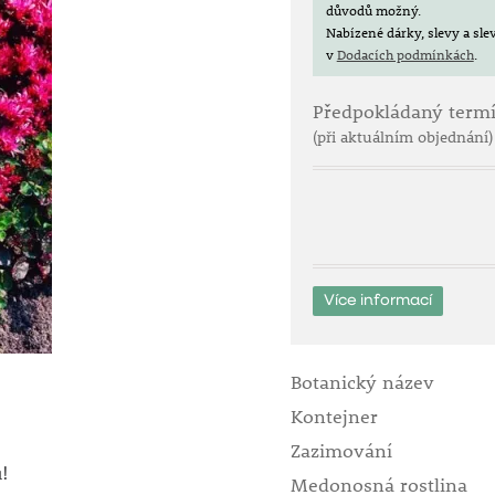
důvodů možný.
Nabízené dárky, slevy a sl
v
Dodacích podmínkách
.
Předpokládaný term
(při aktuálním objednání)
Více informací
Botanický název
Kontejner
Zazimování
!
Medonosná rostlina