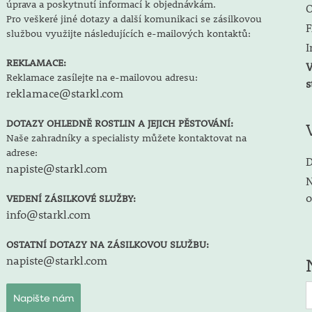
úprava a poskytnutí informací k objednávkám.
O
Pro veškeré jiné dotazy a další komunikaci se zásilkovou
F
službou využijte následujících e-mailových kontaktů:
I
REKLAMACE:
V
Reklamace zasílejte na e-mailovou adresu:
s
reklamace@starkl.com
DOTAZY OHLEDNĚ ROSTLIN A JEJICH PĚSTOVÁNÍ:
Naše zahradníky a specialisty můžete kontaktovat na
adrese:
D
napiste@starkl.com
N
o
VEDENÍ ZÁSILKOVÉ SLUŽBY:
info@starkl.com
OSTATNÍ DOTAZY NA ZÁSILKOVOU SLUŽBU:
napiste@starkl.com
Napište nám