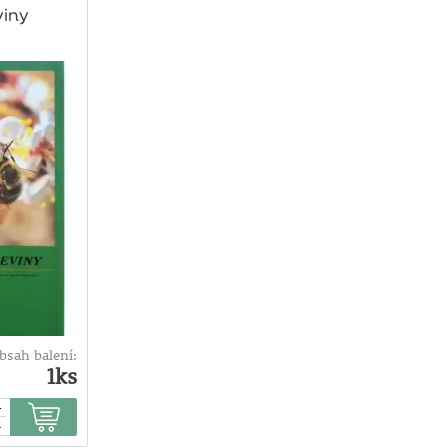
iny
bsah balení:
1ks
+
-