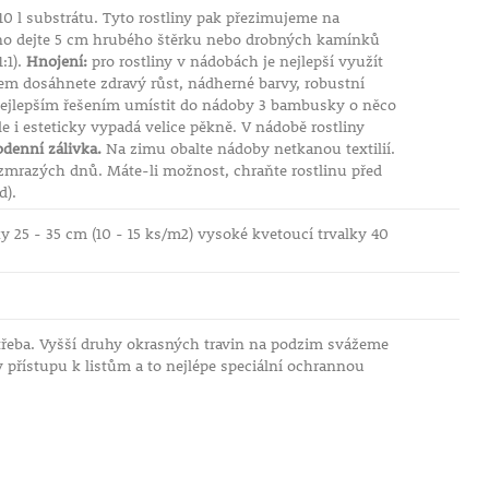
 l substrátu. Tyto rostliny pak přezimujeme na
o dejte 5 cm hrubého štěrku nebo drobných kamínků
:1).
Hnojení:
pro rostliny v nádobách je nejlepší využít
em dosáhnete zdravý růst, nádherné barvy, robustní
e nejlepším řešením umístit do nádoby 3 bambusky o něco
le i esteticky vypadá velice pěkně. V nádobě rostliny
odenní zálivka.
Na zimu obalte nádoby netkanou textilií.
bezmrazých dnů. Máte-li možnost, chraňte rostlinu před
d).
ky 25 - 35 cm (10 - 15 ks/m2) vysoké kvetoucí trvalky 40
třeba. Vyšší druhy okrasných travin na podzim svážeme
v přístupu k listům a to nejlépe speciální ochrannou