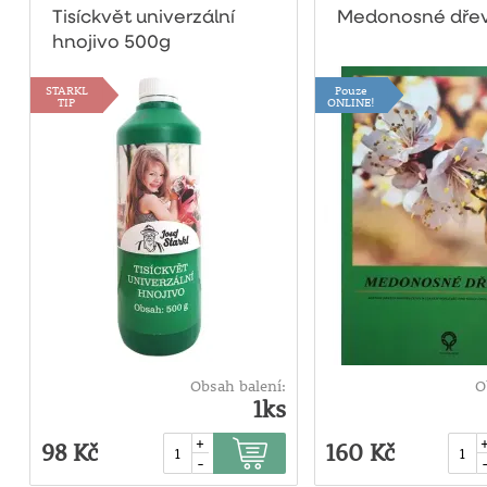
Tisíckvět univerzální
Medonosné dřev
hnojivo 500g
STARKL
Pouze
TIP
ONLINE!
Obsah balení:
O
1ks
+
98 Kč
160 Kč
-