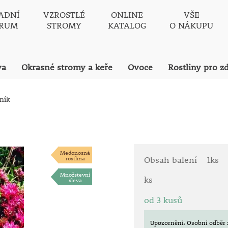
ADNÍ
VZROSTLÉ
ONLINE
VŠE
TRUM
STROMY
KATALOG
O NÁKUPU
va
Okrasné stromy a keře
Ovoce
Rostliny pro z
ník
Medonosná
rostlina
Obsah balení
1ks
Množstevní
ks
sleva
od 3 kusů
Upozornění: Osobní odběr 