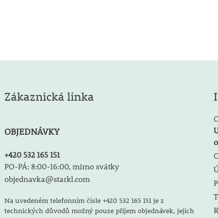
Zákaznická linka
O
U
OBJEDNÁVKY
o
+420 532 165 151
O
PO-PÁ: 8:00-16:00, mimo svátky
objednavka@starkl.com
P
T
Na uvedeném telefonním čísle +420 532 165 151 je z
R
technických důvodů možný pouze příjem objednávek, jejich