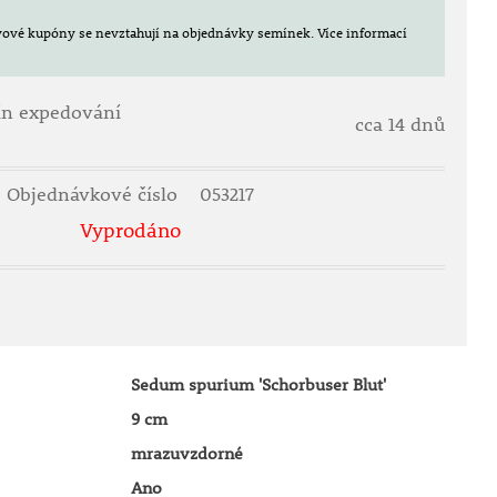
evové kupóny se nevztahují na objednávky semínek.
Více informací
ín expedování
cca 14 dnů
Objednávkové číslo
053217
Vyprodáno
Sedum spurium 'Schorbuser Blut'
9 cm
mrazuvzdorné
Ano