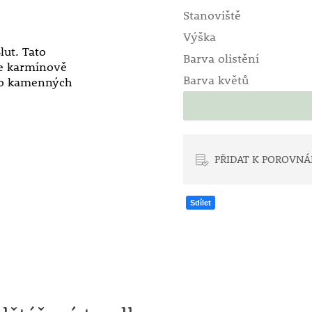
Stanoviště
Výška
ut. Tato
Barva olistění
ře karmínově
Barva květů
 do kamenných
PŘIDAT K POROVNÁ
Sdílet