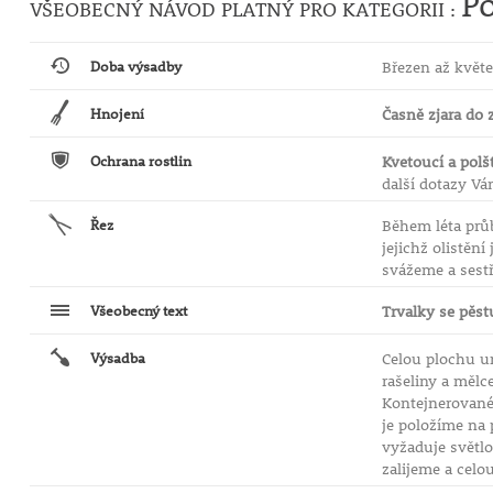
Po
VŠEOBECNÝ NÁVOD PLATNÝ PRO KATEGORII :
Doba výsadby
Březen až květe
Hnojení
Časně zjara do 
Ochrana rostlin
Kvetoucí a polš
další dotazy V
Řez
Během léta prů
jejichž olistěn
svážeme a sestř
Všeobecný text
Trvalky se pěst
Výsadba
Celou plochu u
rašeliny a mělc
Kontejnerované
je položíme na 
vyžaduje světlo
zalijeme a celo