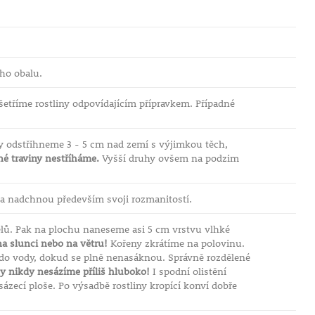
ho obalu.
etříme rostliny odpovídajícím přípravkem. Případné
y odstřihneme 3 - 5 cm nad zemí s výjimkou těch,
é traviny nestříháme.
Vyšší druhy ovšem na podzim
a nadchnou především svoji rozmanitostí.
elů. Pak na plochu naneseme asi 5 cm vrstvu vlhké
a slunci nebo na větru!
Kořeny zkrátíme na polovinu.
 do vody, dokud se plně nenasáknou. Správně rozdělené
y nikdy nesázíme příliš hluboko!
I spodní olistění
ázecí ploše. Po výsadbě rostliny kropící konví dobře