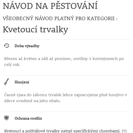
NÁVOD NA PĚSTOVÁNÍ
VŠEOBECNÝ NÁVOD PLATNÝ PRO KATEGORII :
Kvetoucí trvalky
Doba výsadby
Březen až květen a září až prosinec, rostliny v kontejnerech po
celý rok.
Hnojení
Časně zjara do záhonu trvalek lehce zapracujeme plné hnojivo v
dávce uvedené na jeho obalu.
Ochrana rostlin
Kvetoucí a polštářové trvalky netrpí specifickými chorobami.
Při