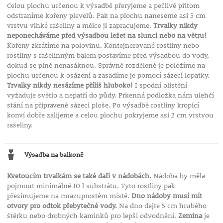
Celou plochu určenou k výsadbě přeryjeme a pečlivě přitom
odstraníme kořeny plevelů. Pak na plochu naneseme asi 5 cm
vrstvu vlhké rašeliny a mělce ji zapracujeme.
Trvalky nikdy
neponecháváme před výsadbou ležet na slunci nebo na větru!
Kořeny zkrátíme na polovinu. Kontejnerované rostliny nebo
rostliny s rašelinným balem postavíme před výsadbou do vody,
dokud se plně nenasáknou. Správně rozdělené je položíme na
plochu určenou k osázení a zasadíme je pomocí sázecí lopatky.
Trvalky nikdy nesázíme příliš hluboko!
I spodní olistění
vyžaduje světlo a nepatří do půdy. Prkenná podložka nám ulehčí
stání na připravené sázecí ploše. Po výsadbě rostliny kropící
konví dobře zalijeme a celou plochu pokryjeme asi 2 cm vrstvou
rašeliny.
Výsadba na balkoně
Kvetoucím trvalkám se také daří v nádobách.
Nádoba by měla
pojmout minimálně 10 l substrátu. Tyto rostliny pak
přezimujeme na mrazuprostém místě.
Dno nádoby musí mít
otvory pro odtok přebytečné vody.
Na dno dejte 5 cm hrubého
štěrku nebo drobných kamínků pro lepší odvodnění.
Zemina
je