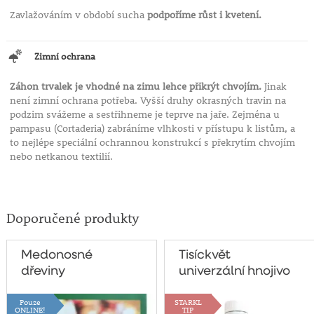
Zavlažováním v období sucha
podpoříme růst i kvetení.
Zimní ochrana
Záhon trvalek je vhodné na zimu lehce přikrýt chvojím.
Jinak
není zimní ochrana potřeba. Vyšší druhy okrasných travin na
podzim svážeme a sestřihneme je teprve na jaře. Zejména u
pampasu (Cortaderia) zabráníme vlhkosti v přístupu k listům, a
to nejlépe speciální ochrannou konstrukcí s překrytím chvojím
nebo netkanou textilií.
Doporučené produkty
Medonosné
Tisíckvět
dřeviny
univerzální hnojivo
500g
Pouze
STARKL
ONLINE!
TIP