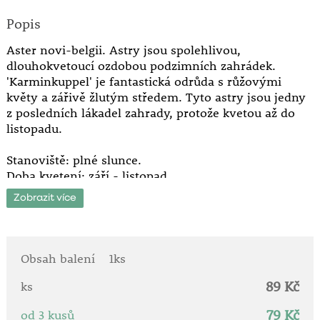
Popis
Aster novi-belgii. Astry jsou spolehlivou,
dlouhokvetoucí ozdobou podzimních zahrádek.
'Karminkuppel' je fantastická odrůda s růžovými
květy a zářivě žlutým středem. Tyto astry jsou jedny
z posledních lákadel zahrady, protože kvetou až do
listopadu.
Stanoviště: plné slunce.
Doba kvetení: září - listopad.
Výška: asi 60 cm.
Zobrazit více
Vhodné k řezu.
Obsah balení
1ks
89 Kč
ks
79 Kč
od 3 kusů