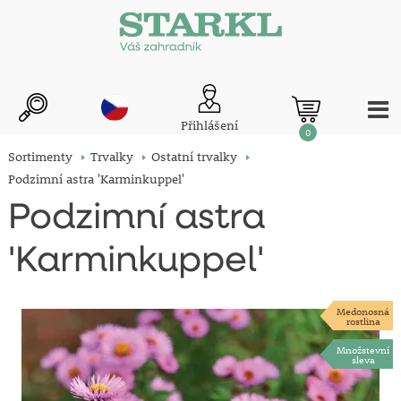
Přihlášení
0
Sortimenty
Trvalky
Ostatní trvalky
Podzimní astra 'Karminkuppel'
Podzimní astra
'Karminkuppel'
Medonosná
rostlina
Množstevní
sleva