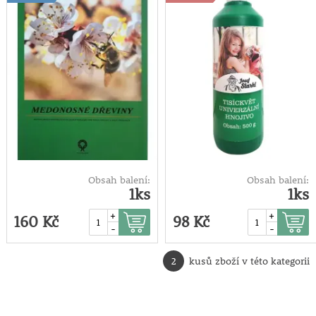
Obsah balení:
Obsah balení:
1ks
1ks
+
+
160 Kč
98 Kč
-
-
2
kusů zboží v této kategorii