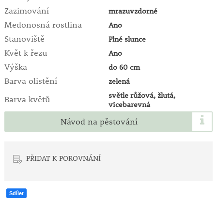
Zazimování
mrazuvzdorné
Medonosná rostlina
Ano
Stanoviště
Plné slunce
Květ k řezu
Ano
Výška
do 60 cm
Barva olistění
zelená
světle růžová, žlutá,
Barva květů
vicebarevná
Návod na pěstování
PŘIDAT K POROVNÁNÍ
Sdílet