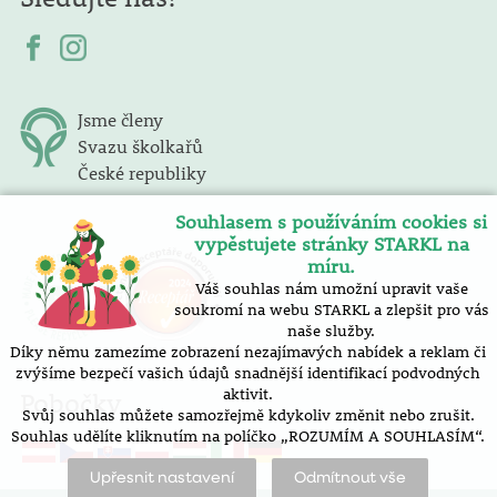
Jsme členy
Svazu školkařů
České republiky
Souhlasem s používáním cookies si
vypěstujete stránky STARKL na
míru.
Váš souhlas nám umožní upravit vaše
soukromí na webu STARKL a zlepšit pro vás
naše služby.
Díky němu zamezíme zobrazení nezajímavých nabídek a reklam či
zvýšíme bezpečí vašich údajů snadnější identifikací podvodných
aktivit.
Pobočky
Svůj souhlas můžete samozřejmě kdykoliv změnit nebo zrušit.
Souhlas udělíte kliknutím na políčko „ROZUMÍM A SOUHLASÍM“.
Upřesnit nastavení
Odmítnout vše