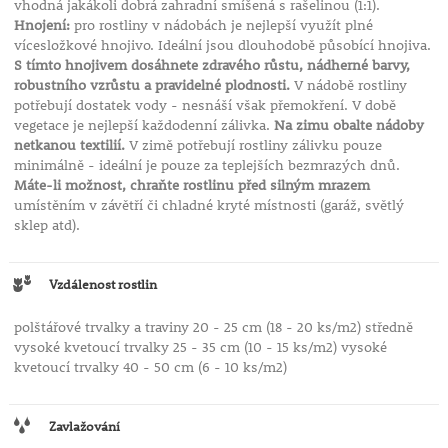
vhodná jakákoli dobrá zahradní smíšená s rašelinou (1:1).
Hnojení:
pro rostliny v nádobách je nejlepší využít plné
vícesložkové hnojivo. Ideální jsou dlouhodobě působící hnojiva.
S tímto hnojivem dosáhnete zdravého růstu, nádherné barvy,
robustního vzrůstu a pravidelné plodnosti.
V nádobě rostliny
potřebují dostatek vody - nesnáší však přemokření. V době
vegetace je nejlepší každodenní zálivka.
Na zimu obalte nádoby
netkanou textilií.
V zimě potřebují rostliny zálivku pouze
minimálně - ideální je pouze za teplejších bezmrazých dnů.
Máte-li možnost, chraňte rostlinu před silným mrazem
umístěním v závětří či chladné kryté místnosti (garáž, světlý
sklep atd).
Vzdálenost rostlin
polštářové trvalky a traviny 20 - 25 cm (18 - 20 ks/m2) středně
vysoké kvetoucí trvalky 25 - 35 cm (10 - 15 ks/m2) vysoké
kvetoucí trvalky 40 - 50 cm (6 - 10 ks/m2)
Zavlažování