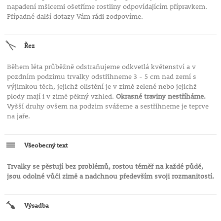
napadení mšicemi ošetříme rostliny odpovídajícím přípravkem.
Případné další dotazy Vám rádi zodpovíme.
Řez
Během léta průběžně odstraňujeme odkvetlá květenství a v
pozdním podzimu trvalky odstřihneme 3 - 5 cm nad zemí s
výjimkou těch, jejichž olistění je v zimě zelené nebo jejichž
plody mají i v zimě pěkný vzhled.
Okrasné traviny nestříháme.
Vyšší druhy ovšem na podzim svážeme a sestřihneme je teprve
na jaře.
Všeobecný text
Trvalky se pěstují bez problémů, rostou téměř na každé půdě,
jsou odolné vůči zimě a nadchnou především svoji rozmanitostí.
Výsadba