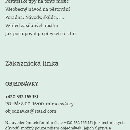
Pěstitelské tipy na tento měsíc
Všeobecný návod na pěstování
Poradna: Návody, škůdci, ....
Vzhled zasílaných rostlin
Jak postupovat po převzetí rostlin
Zákaznická linka
OBJEDNÁVKY
+420 532 165 151
PO-PÁ: 8:00-16:00, mimo svátky
objednavka@starkl.com
Na uvedeném telefonním čísle +420 532 165 151 je z technických
důvodů možný pouze příjem objednávek, jejich úprava a