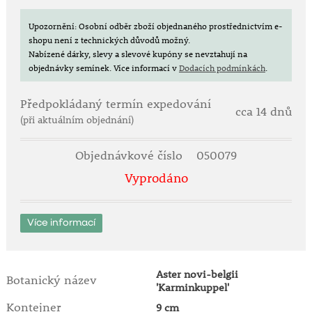
Upozornění: Osobní odběr zboží objednaného prostřednictvím e-
shopu není z technických důvodů možný.
Nabízené dárky, slevy a slevové kupóny se nevztahují na
objednávky semínek.
Více informací v
Dodacích podmínkách
.
Předpokládaný termín expedování
cca 14 dnů
(při aktuálním objednání)
Objednávkové číslo
050079
Vyprodáno
Více informací
Aster novi-belgii
Botanický název
'Karminkuppel'
Kontejner
9 cm