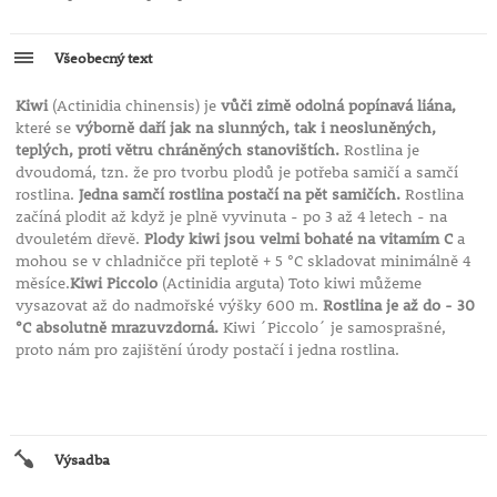
Všeobecný text
Kiwi
(Actinidia chinensis) je
vůči zimě odolná popínavá liána,
které se
výborně daří jak na slunných, tak i neosluněných,
teplých, proti větru chráněných stanovištích.
Rostlina je
dvoudomá, tzn. že pro tvorbu plodů je potřeba samičí a samčí
rostlina.
Jedna samčí rostlina postačí na pět samičích.
Rostlina
začíná plodit až když je plně vyvinuta - po 3 až 4 letech - na
dvouletém dřevě.
Plody kiwi jsou velmi bohaté na vitamím C
a
mohou se v chladničce při teplotě + 5 °C skladovat minimálně 4
měsíce.
Kiwi Piccolo
(Actinidia arguta) Toto kiwi můžeme
vysazovat až do nadmořské výšky 600 m.
Rostlina je až do - 30
°C absolutně mrazuvzdorná.
Kiwi ´Piccolo´ je samosprašné,
proto nám pro zajištění úrody postačí i jedna rostlina.
Výsadba