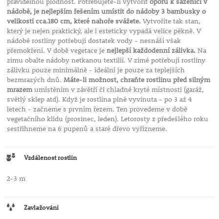
pravidelnou plodnost. Potřebujete-li vytvořit
oporu k sazenici v
nádobě, je nejlepším řešením umístit do nádoby 3 bambusky o
velikosti cca.180 cm, které nahoře svážete.
Vytvoříte tak stan,
který je nejen praktický, ale i esteticky vypadá velice pěkně. V
nádobě rostliny potřebují dostatek vody - nesnáší však
přemokření. V době vegetace je
nejlepší každodenní zálivka.
Na
zimu obalte nádoby netkanou textilií. V zimě potřebují rostliny
zálivku pouze minimálně - ideální je pouze za teplejších
bezmrazých dnů.
Máte-li možnost, chraňte rostlinu před silným
mrazem
umístěním v závětří či chladné kryté místnosti (garáž,
světlý sklep atd). Když je rostlina plně vyvinuta - po 3 až 4
letech - začneme s prvním řezem. Ten provedeme v době
vegetačního klidu (prosinec, leden). Letorosty z předešlého roku
sestřihneme na 6 pupenů a staré dřevo vyřízneme.
Vzdálenost rostlin
2-3 m
Zavlažování