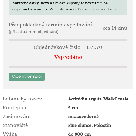
Nabízené dárky, slevy a slevové kupóny se nevztahují na
objednávky semínek.
Více informací v
Dodacích podmínkách
.
Předpokládaný termín expedování
cca 14 dnů
(při aktuálním objednání)
Objednávkové číslo
157070
Vyprodáno
Více informací
Botanický název
Actinidia arguta 'Weiki' male
Kontejner
9 cm
Zazimování
mrazuvzdorné
Stanoviště
Plné slunce, Polostín
Výška
do 800 cm