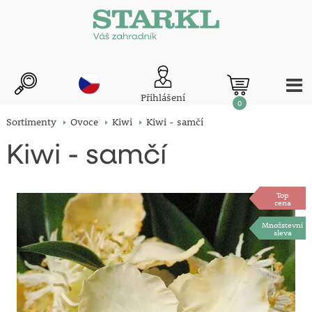
Přihlášení
0
Sortimenty
Ovoce
Kiwi
Kiwi - samčí
Kiwi - samčí
Top
cena
Množstevní
sleva