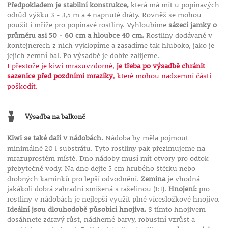
Předpokladem je stabilní konstrukce,
která má mít u popínavých
odrůd výšku 3 - 3,5 m a 4 napnuté dráty. Rovněž se mohou
použít i mříže pro popínavé rostliny. Vyhloubíme
sázecí jamky o
průměru asi 50 - 60 cm a hloubce 40 cm.
Rostliny dodávané v
kontejnerech z nich vyklopíme a zasadíme tak hluboko, jako je
jejich zemní bal. Po výsadbě je dobře zalijeme.
I přestože je kiwi mrazuvzdorné,
je třeba po výsadbě chránit
sazenice před pozdními mrazíky
, které mohou nadzemní části
poškodit.
Výsadba na balkoně
Kiwi se také daří v nádobách.
Nádoba by měla pojmout
minimálně 20 l substrátu. Tyto rostliny pak přezimujeme na
mrazuprostém místě. Dno nádoby musí mít otvory pro odtok
přebytečné vody. Na dno dejte 5 cm hrubého štěrku nebo
drobných kamínků pro lepší odvodnění.
Zemina
je vhodná
jakákoli dobrá zahradní smíšená s rašelinou (1:1).
Hnojení:
pro
rostliny v nádobách je nejlepší využít plné vícesložkové hnojivo.
Ideální jsou dlouhodobě působící hnojiva.
S tímto hnojivem
dosáhnete zdravý růst, nádherné barvy, robustní vzrůst a