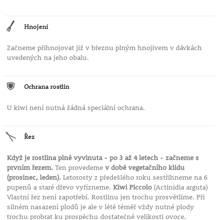
Hnojení
Začneme přihnojovat již v březnu plným hnojivem v dávkách
uvedených na jeho obalu.
Ochrana rostlin
U kiwi není nutná žádná speciální ochrana.
Řez
Když je rostlina plně vyvinuta - po 3 až 4 letech - začneme s
prvním řezem.
Ten provedeme
v době vegetačního klidu
(prosinec, leden).
Letorosty z předešlého roku sestřihneme na 6
pupenů a staré dřevo vyřízneme.
Kiwi Piccolo
(Actinidia arguta)
Vlastní řez není zapotřebí. Rostlinu jen trochu prosvětlíme. Při
silném nasazení plodů je ale v létě téměř vždy nutné plody
trochu probrat ku prospěchu dostatečné velikosti ovoce.