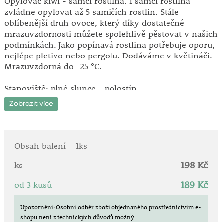
Opylovač kiwi - samčí rostlina. 1 samčí rostlina
zvládne opylovat až 5 samičích rostlin. Stále
oblíbenější druh ovoce, který díky dostatečné
mrazuvzdornosti můžete spolehlivě pěstovat v našich
podmínkách. Jako popínavá rostlina potřebuje oporu,
nejlépe pletivo nebo pergolu. Dodáváme v květináči.
Mrazuvzdorná do -25 °C.
Stanoviště: plné slunce - polostín.
Doba sklizně: říjen - listopad.
Zobrazit více
I přestože je kiwi mrazuvzdorné,
je třeba po výsadbě
chránit sazenice před pozdními mrazíky
, které
mohou nadzemní části poškodit.
Obsah balení
1ks
198 Kč
ks
189 Kč
od 3 kusů
Upozornění: Osobní odběr zboží objednaného prostřednictvím e-
shopu není z technických důvodů možný.