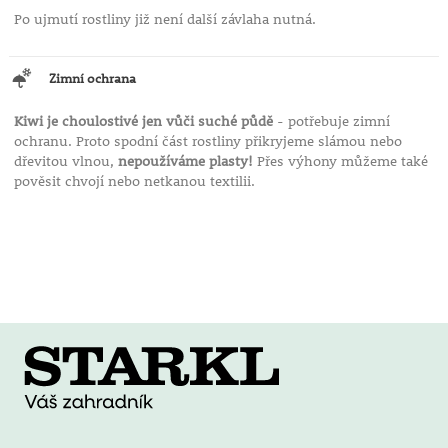
Po ujmutí rostliny již není další závlaha nutná.
Zimní ochrana
Kiwi je choulostivé jen vůči suché půdě
- potřebuje zimní
ochranu. Proto spodní část rostliny přikryjeme slámou nebo
dřevitou vlnou,
nepoužíváme plasty!
Přes výhony můžeme také
pověsit chvojí nebo netkanou textilii.