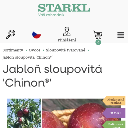
Přihlášení
0
Sortimenty
Ovoce
Sloupovitě tvarované
Jabloň sloupovitá 'Chinon®'
Jabloň sloupovitá
'Chinon®'
Medonosná
rostlina
SLEVA !
Balkonové
ovoce