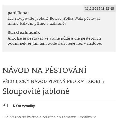
16.9.2025 13:22:43
paní Ilona:
Lze sloupovité jabloně Bolero, Polka Walz pěstovat
mimo balkon, přímo v zahraně?
Starkl zahradník
Ano, lze je pěstovat ve volné půdě a dle pěstebních
podmínek se jim tam bude dařit lépe než v nádobě.
NÁVOD NA PĚSTOVÁNÍ
VŠEOBECNÝ NÁVOD PLATNÝ PRO KATEGORII :
Sloupovité jabloně
Doba výsadby
Od března do května a od října do zámrazu. Rostliny v