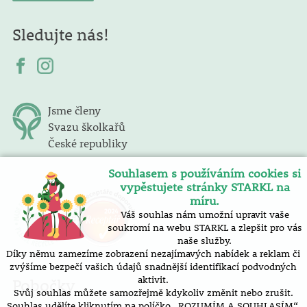
Sledujte nás!
Jsme členy
Svazu školkařů
České republiky
Souhlasem s používáním cookies si
vypěstujete stránky STARKL na
míru.
Váš souhlas nám umožní upravit vaše
soukromí na webu STARKL a zlepšit pro vás
naše služby.
Díky němu zamezíme zobrazení nezajímavých nabídek a reklam či
zvýšíme bezpečí vašich údajů snadnější identifikací podvodných
aktivit.
Pobočky
Svůj souhlas můžete samozřejmě kdykoliv změnit nebo zrušit.
Souhlas udělíte kliknutím na políčko „ROZUMÍM A SOUHLASÍM“.