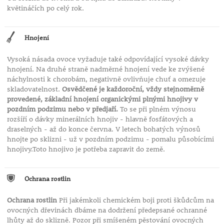
květináčích po celý rok.
Hnojení
Vysoká násada ovoce vyžaduje také odpovídající vysoké dávky
hnojení. Na druhé straně nadměrné hnojení vede ke zvýšené
náchylnosti k chorobám, negativně ovlivňuje chuť a omezuje
skladovatelnost.
Osvědčené je každoroční, vždy stejnoměrně
provedené, základní hnojení organickými plnými hnojivy v
pozdním podzimu nebo v předjaří.
To se při plném výnosu
rozšíří o dávky minerálních hnojiv - hlavně fosfátových a
draselných - až do konce června. V letech bohatých výnosů
hnojte po sklizni - už v pozdním podzimu - pomalu působícími
hnojivy.Toto hnojivo je potřeba zapravit do země.
Ochrana rostlin
Ochrana rostlin
Při jakémkoli chemickém boji proti škůdcům na
ovocných dřevinách dbáme na dodržení předepsané ochranné
lhůty až do sklizně. Pozor při smíšeném pěstování ovocných