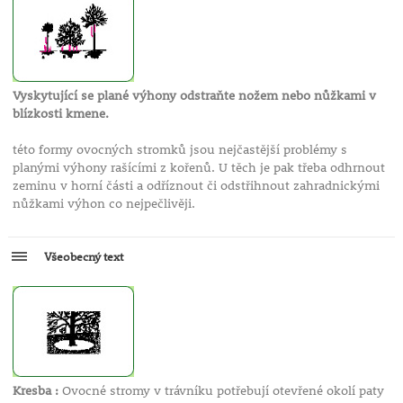
Vyskytující se plané výhony odstraňte nožem nebo nůžkami v
blízkosti kmene.
této formy ovocných stromků jsou nejčastější problémy s
planými výhony rašícími z kořenů. U těch je pak třeba odhrnout
zeminu v horní části a odříznout či odstřihnout zahradnickými
nůžkami výhon co nejpečlivěji.
Všeobecný text
Kresba :
Ovocné stromy v trávníku potřebují otevřené okolí paty