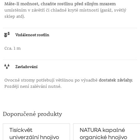
Máte-li možnost, chraňte rostlinu před silným mrazem
umístěním v závětří či chladné kryté místnosti (garáž, světlý
sklep atd).
Vzdálenost rostlin
Cca. 1 m
Zavlažování
Ovocné stromy potřebují většinou po výsadbě
dostatek závlahy.
Později není zalévání nutné.
Doporučené produkty
Tisíckvět
NATURA kapalné
univerzální hnojivo
organické hnojivo