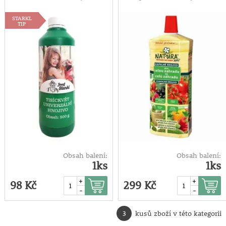
500g
pro celou zahradu
STARKL
1 litr
TIP
Obsah balení:
Obsah balení:
1ks
1ks
+
+
98 Kč
299 Kč
-
-
3
kusů zboží v této kategorii