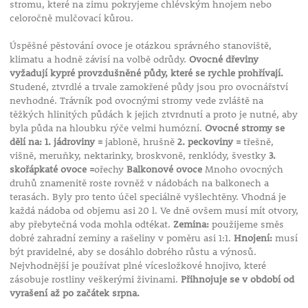
stromu, které na zimu pokryjeme chlévským hnojem nebo
celoročně mulčovací kůrou.
Úspěšné pěstování ovoce je otázkou správného stanoviště,
klimatu a hodně závisí na volbě odrůdy.
Ovocné dřeviny
vyžadují kypré provzdušněné půdy, které se rychle prohřívají.
Studené, ztvrdlé a trvale zamokřené půdy jsou pro ovocnářství
nevhodné. Trávník pod ovocnými stromy vede zvláště na
těžkých hlinitých půdách k jejich ztvrdnutí a proto je nutné, aby
byla půda na hloubku rýče velmi humózní.
Ovocné stromy se
dělí na: 1. jádroviny =
jabloně, hrušně
2. peckoviny =
třešně,
višně, meruňky, nektarinky, broskvoně, renklódy, švestky
3.
skořápkaté ovoce =
ořechy
Balkonové ovoce
Mnoho ovocných
druhů znamenitě roste rovněž v nádobách na balkonech a
terasách. Byly pro tento účel speciálně vyšlechtěny. Vhodná je
každá nádoba od objemu asi 20 l. Ve dně ovšem musí mít otvory,
aby přebytečná voda mohla odtékat.
Zemina:
použijeme směs
dobré zahradní zeminy a rašeliny v poměru asi 1:1.
Hnojení:
musí
být pravidelné, aby se dosáhlo dobrého růstu a výnosů.
Nejvhodnější je používat plné vícesložkové hnojivo, které
zásobuje rostliny veškerými živinami.
Přihnojuje se v období od
vyrašení až po začátek srpna.