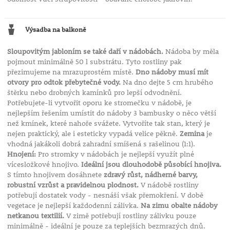
Výsadba na balkoně
Sloupovitým jabloním se také daří v nádobách.
Nádoba by měla
pojmout minimálně 50 l substrátu. Tyto rostliny pak
přezimujeme na mrazuprostém místě.
Dno nádoby musí mít
otvory pro odtok přebytečné vody.
Na dno dejte 5 cm hrubého
štěrku nebo drobných kamínků pro lepší odvodnění.
Potřebujete-li vytvořit oporu ke stromečku v nádobě, je
nejlepším řešením umístit do nádoby 3 bambusky o něco větší
než kmínek, které nahoře svážete. Vytvoříte tak stan, který je
nejen praktický, ale i esteticky vypadá velice pěkně.
Zemina
je
vhodná jakákoli dobrá zahradní smíšená s rašelinou (1:1).
Hnojení:
Pro stromky v nádobách je nejlepší využít plné
vícesložkové hnojivo.
Ideální jsou dlouhodobě působící hnojiva.
S tímto hnojivem dosáhnete
zdravý růst, nádherné barvy,
robustní vzrůst a pravidelnou plodnost.
V nádobě rostliny
potřebují dostatek vody - nesnáší však přemokření. V době
vegetace je nejlepší každodenní zálivka.
Na zimu obalte nádoby
netkanou textilií.
V zimě potřebují rostliny zálivku pouze
minimálně - ideální je pouze za teplejších bezmrazých dnů.