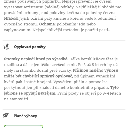
změna používaných přípravků. Nejlepší prevencí je ovšem
vysazovat rezistentní (odolné) odrůdy. Nejdůležitější období pro
provádění ochrany je od poloviny května do poloviny června.
Hraboši
Jejich ožírání paty kmene a kořenů vede k odumření
ovocného stromu.
Ochrana:
položením jedu nebo
zaplynováním. Nejspolehlivější metodou je použití pasti..
Opylovací poměry
Stromky neplodí hned po výsadbě.
Délka bezsklizňové fáze je
rozdílná a dá se jen těžko zevšeobecnit. Po 3 až 5 letech by už
měly na stromku dozrát prvé vzorky.
Příčinou malého výnosu
může být chybějící správný opylovač,
při úplném vynechání
květů pak špatné hnojení. Vysvětlení příčin a pomoc lze
poskytnout jen při znalosti daného konkrétního případu.
Tyto
jabloně se opylují navzájem.
První plody se objeví po 3-4 letech
na stanovišti.
Plané výhony