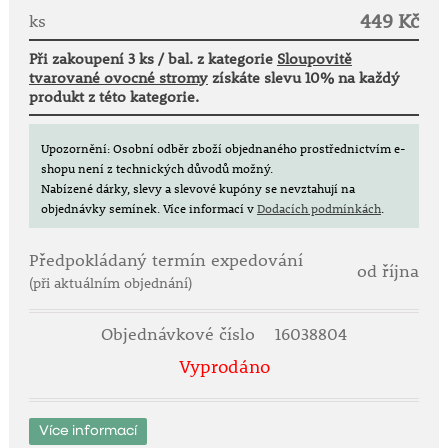
449 Kč
ks
Jejich výhodou je také odlišná chuť jednotlivých
Při zakoupení 3 ks / bal. z kategorie
Sloupovitě
odrůd a rozdílná doba zrání - sesazením několika
tvarované ovocné stromy
získáte slevu 10% na každý
odrůd na jedné zahrádce tak získáte jablka různých
produkt z této kategorie.
chutí a současně se můžete těšit z čerstvých plodů po
delší dobu.
Upozornění: Osobní odběr zboží objednaného prostřednictvím e-
shopu není z technických důvodů možný.
Při šlechtění těchto odrůd byl kladen velký důraz na
Nabízené dárky, slevy a slevové kupóny se nevztahují na
zvýšení odolnosti vůči chorobám.
objednávky semínek.
Více informací v
Dodacích podmínkách
.
Tyto jabloně umožňují sklizeň na velmi úzkém
Předpokládaný termín expedování
prostoru. Budou jen 100 cm široké, 3 m vysoké a do
od října
stran se vyvíjejí jen květní výhony a poupata -
(při aktuálním objednání)
odpadá tak řez stromků. Již v květnu se promění v
překrásný sloup květů. Při ideálních pěstebních
Objednávkové číslo
16038804
podmínkách lze od 2. roku na stanovišti sklízet
Vyprodáno
delikátní šťavnaté aromatické plody, schopné
uskladnění. Pomocí druhé odrůdy se dosáhne přece
jen znatelně vyšších výnosů.
Více informací