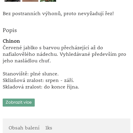
Bez postranních výhonů, proto nevyžadují řez!
Popis
Chinon
Červené jablko s barvou přecházející až do
nafialovělého nádechu. Vyhledávané především pro
jeho nasládlou chuť.
Stanoviště: plné slunce.
Sklizňová zralost: srpen - září.
Skladová zralost: do konce října.
Sloupovité jabloně
Zobrazit více
Připravili jsme pro Vás novou nabídku sloupovitých
jabloní. Francouzský šlechtitel těchto nových odrůd
Georges Delbard je pojmenoval podle nejslavnějších
zámků na Loiře. Tyto jabloně jsou ideální pro malé
Obsah balení
1ks
zahrady či pro pěstování ve větších nádobách.