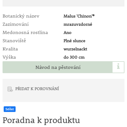
Botanický název
Malus 'Chinon'®
Zazimování
mrazuvzdorné
Medonosná rostlina
Ano
Stanoviště
Plné slunce
Kvalita
wurzelnackt
Výška
do 300 cm
Návod na pěstování
PŘIDAT K POROVNÁNÍ
Sdílet
Poradna k produktu