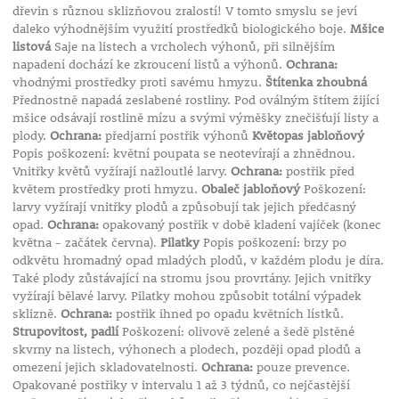
dřevin s různou sklizňovou zralostí! V tomto smyslu se jeví
daleko výhodnějším využití prostředků biologického boje.
Mšice
listová
Saje na listech a vrcholech výhonů, při silnějším
napadení dochází ke zkroucení listů a výhonů.
Ochrana:
vhodnými prostředky proti savému hmyzu.
Štítenka zhoubná
Přednostně napadá zeslabené rostliny. Pod oválným štítem žijící
mšice odsávají rostlině mízu a svými výměšky znečišťují listy a
plody.
Ochrana:
předjarní postřik výhonů
Květopas jabloňový
Popis poškození: květní poupata se neotevírají a zhnědnou.
Vnitřky květů vyžírají nažloutlé larvy.
Ochrana:
postřik před
květem prostředky proti hmyzu.
Obaleč jabloňový
Poškození:
larvy vyžírají vnitřky plodů a způsobují tak jejich předčasný
opad.
Ochrana:
opakovaný postřik v době kladení vajíček (konec
května - začátek června).
Pilatky
Popis poškození: brzy po
odkvětu hromadný opad mladých plodů, v každém plodu je díra.
Také plody zůstávající na stromu jsou provrtány. Jejich vnitřky
vyžírají bělavé larvy. Pilatky mohou způsobit totální výpadek
sklizně.
Ochrana:
postřik ihned po opadu květních lístků.
Strupovitost, padlí
Poškození: olivově zelené a šedě plstěné
skvrny na listech, výhonech a plodech, později opad plodů a
omezení jejich skladovatelnosti.
Ochrana:
pouze prevence.
Opakované postřiky v intervalu 1 až 3 týdnů, co nejčastější