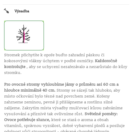
Výsadba
Stromek přichytíte k opoře buďto zahradní páskou či
kokosovými vlákny úchytem v podbě osmičky.
Každoročně
kontrolujte
, aby se uchycení nezařezávalo a nezarůstalo do kůry
stromku.
Pro ovocné stromy vyhloubíme jámy o průměru asi 60 cm a
hloubce minimálně 40 cm.
Stromy se sázejí tak hluboko, aby
místo očkování bylo těsně nad povrchem země. Kořeny
zahrneme zeminou, pevně ji přišlápneme a rostlinu silně
zalijeme. Zakrytím místa výsadby mulčovací kůrou zabráníme
vysušování a příznivě tak ovlivníme růst.
Světelné poměry:
Ovoce potřebuje slunce,
které se stará o aroma a obsah
vitamínů, správnou vyzrálost, dobré vybarvení plodů a posiluje
odolnost vůči strupovitosti - obávané chorobě jádrovin.