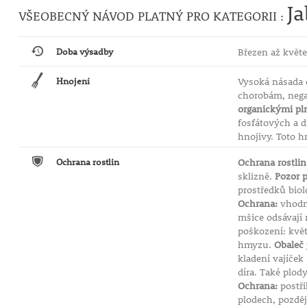
Ja
VŠEOBECNÝ NÁVOD PLATNÝ PRO KATEGORII :
Doba výsadby
Březen až květe
Hnojení
Vysoká násada 
chorobám, nega
organickými pl
fosfátových a 
hnojivy. Toto h
Ochrana rostlin
Ochrana rostlin
sklizně.
Pozor 
prostředků biol
Ochrana:
vhodn
mšice odsávají 
poškození: květ
hmyzu.
Obaleč
kladení vajíček
díra. Také plod
Ochrana:
postři
plodech, pozděj