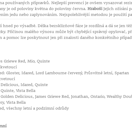
na používaných přípravků. Nejlepší prevencí je ovšem vysazovat rezis
any je od poloviny května do poloviny června.
Hraboši
Jejich ožírání
ním jedu nebo zaplynováním. Nejspolehlivější metodou je použití pa
 hned po výsadbě. Délka bezsklizňové fáze je rozdílná a dá se jen tě
orky. Příčinou malého výnosu může být chybějící správný opylovač, p
in a pomoc lze poskytnout jen při znalosti daného konkrétního případ
í
es Griewe Red, Mio, Quinte
 kvetoucí
d: Gloster, Idared, Lord Lambourne červený, Průsvitné letní, Spartan
 kvetoucí
Delicious, Idared, Quinte
Quinte, Vista Bella
: Golden Delicious, James Griewe Red, Jonathan, Ontario, Wealthy Dou
y, Vista Bella
ared, všechny letní a podzimní odrůdy
imní