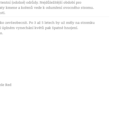
tentní (odolné) odrůdy. Nejdůležitější období pro
 paty kmene a kořenů vede k odumření ovocného stromu.
sti.
žko zevšeobecnit. Po 3 až 5 letech by už měly na stromku
ři úplném vynechání květů pak špatné hnojení.
u.
ble Red