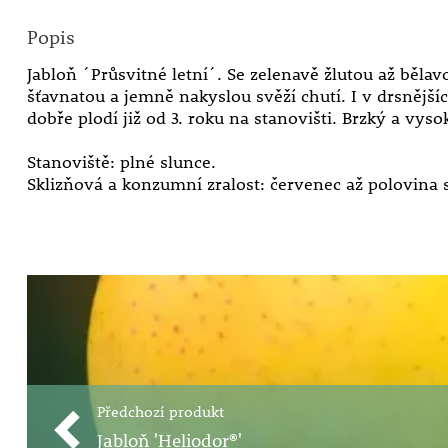
Popis
Jabloň ´Průsvitné letní´. Se zelenavě žlutou až běla
šťavnatou a jemně nakyslou svěží chutí. I v drsnějš
dobře plodí již od 3. roku na stanovišti. Brzký a vys
Stanoviště: plné slunce.
Sklizňová a konzumní zralost: červenec až polovina 
Předchozí produkt
Jabloň 'Heliodor®'