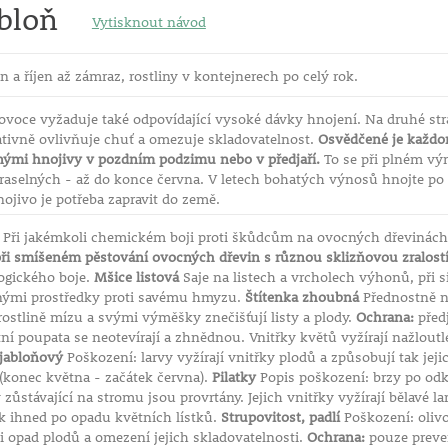
bloň
Vytisknout návod
n a říjen až zámraz, rostliny v kontejnerech po celý rok.
ovoce vyžaduje také odpovídající vysoké dávky hnojení. Na druhé st
tivně ovlivňuje chuť a omezuje skladovatelnost.
Osvědčené je každor
nými hnojivy v pozdním podzimu nebo v předjaří.
To se při plném výn
draselných - až do konce června. V letech bohatých výnosů hnojte p
nojivo je potřeba zapravit do země.
Při jakémkoli chemickém boji proti škůdcům na ovocných dřevinách
při smíšeném pěstování ovocných dřevin s různou sklizňovou zralostí
ogického boje.
Mšice listová
Saje na listech a vrcholech výhonů, při 
ými prostředky proti savému hmyzu.
Štítenka zhoubná
Přednostně na
rostlině mízu a svými výměšky znečišťují listy a plody.
Ochrana:
před
ní poupata se neotevírají a zhnědnou. Vnitřky květů vyžírají nažloutl
 jabloňový
Poškození: larvy vyžírají vnitřky plodů a způsobují tak jej
 (konec května - začátek června).
Pilatky
Popis poškození: brzy po od
y zůstávající na stromu jsou provrtány. Jejich vnitřky vyžírají bělavé 
k ihned po opadu květních lístků.
Strupovitost, padlí
Poškození: olivo
i opad plodů a omezení jejich skladovatelnosti.
Ochrana:
pouze preven