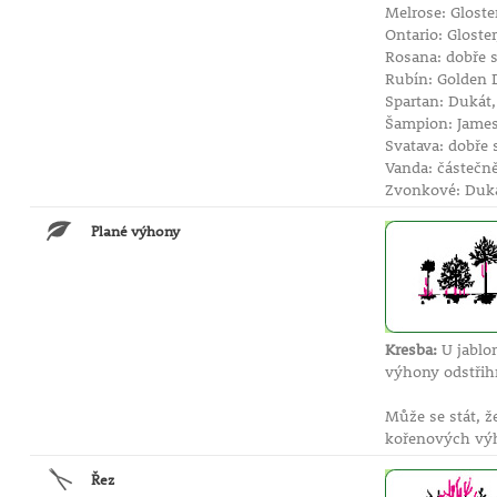
Melrose: Gloste
Ontario: Gloste
Rosana: dobře 
Rubín: Golden D
Spartan: Dukát
Šampion: James
Svatava: dobře 
Vanda: částečn
Zvonkové: Dukát
Plané výhony
Kresba:
U jablon
výhony odstři
Může se stát, 
kořenových výh
Řez