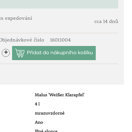
ín expedování
cca 14 dnů
Objednávkové číslo
16011004
+
Malus 'Weißer Klarapfel'
4 l
mrazuvzdorné
Ano
Plné slunce