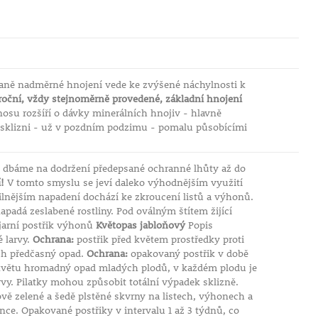
raně nadměrné hnojení vede ke zvýšené náchylnosti k
oční, vždy stejnoměrně provedené, základní hnojení
osu rozšíří o dávky minerálních hnojiv - hlavně
o sklizni - už v pozdním podzimu - pomalu působícími
 dbáme na dodržení předepsané ochranné lhůty až do
!
V tomto smyslu se jeví daleko výhodnějším využití
silnějším napadení dochází ke zkroucení listů a výhonů.
padá zeslabené rostliny. Pod oválným štítem žijící
jarní postřik výhonů
Květopas jabloňový
Popis
é larvy.
Ochrana:
postřik před květem prostředky proti
ich předčasný opad.
Ochrana:
opakovaný postřik v době
květu hromadný opad mladých plodů, v každém plodu je
larvy. Pilatky mohou způsobit totální výpadek sklizně.
vě zelené a šedě plstěné skvrny na listech, výhonech a
ce. Opakované postřiky v intervalu 1 až 3 týdnů, co