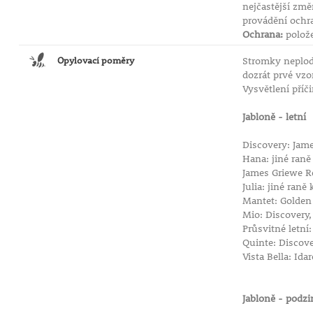
nejčastější změ
provádění ochr
Ochrana:
polože
Opylovací poměry
Stromky neplodí
dozrát prvé vz
Vysvětlení příč
Jabloně - letn
Discovery: Jam
Hana: jiné raně
James Griewe Re
Julia: jiné raně
Mantet: Golden 
Mio: Discovery, 
Průsvitné letní
Quinte: Discover
Vista Bella: Id
Jabloně - podz