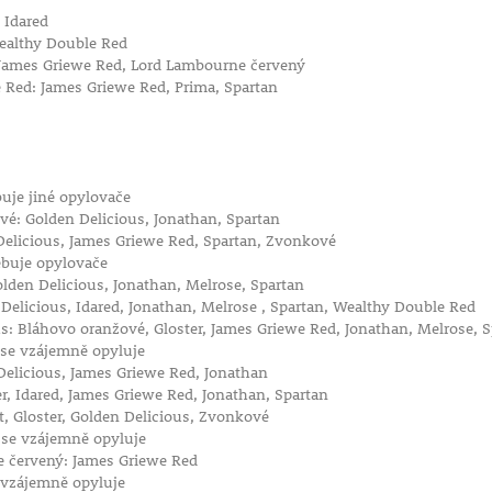
 Idared
Wealthy Double Red
, James Griewe Red, Lord Lambourne červený
 Red: James Griewe Red, Prima, Spartan
í
uje jiné opylovače
é: Golden Delicious, Jonathan, Spartan
Delicious, James Griewe Red, Spartan, Zvonkové
ebuje opylovače
Golden Delicious, Jonathan, Melrose, Spartan
 Delicious, Idared, Jonathan, Melrose , Spartan, Wealthy Double Red
s: Bláhovo oranžové, Gloster, James Griewe Red, Jonathan, Melrose, 
 se vzájemně opyluje
Delicious, James Griewe Red, Jonathan
er, Idared, James Griewe Red, Jonathan, Spartan
, Gloster, Golden Delicious, Zvonkové
 se vzájemně opyluje
 červený: James Griewe Red
 vzájemně opyluje