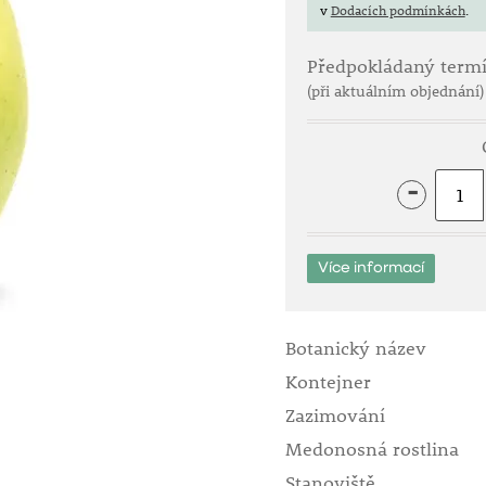
v
Dodacích podmínkách
.
Předpokládaný term
(při aktuálním objednání)
-
Více informací
Botanický název
Kontejner
Zazimování
Medonosná rostlina
Stanoviště