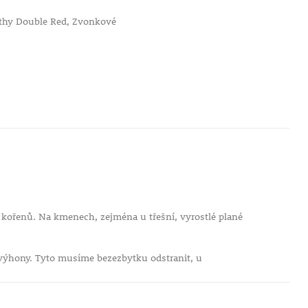
althy Double Red, Zvonkové
i kořenů. Na kmenech, zejména u třešní, vyrostlé plané
 výhony. Tyto musíme bezezbytku odstranit, u