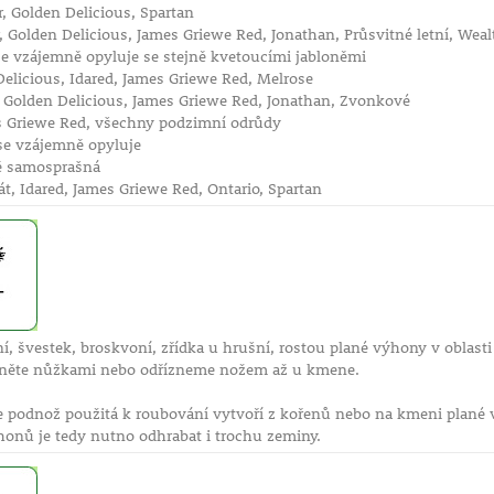
r, Golden Delicious, Spartan
r, Golden Delicious, James Griewe Red, Jonathan, Průsvitné letní, We
se vzájemně opyluje se stejně kvetoucími jabloněmi
elicious, Idared, James Griewe Red, Melrose
, Golden Delicious, James Griewe Red, Jonathan, Zvonkové
 Griewe Red, všechny podzimní odrůdy
se vzájemně opyluje
ě samosprašná
, Idared, James Griewe Red, Ontario, Spartan
í, švestek, broskvoní, zřídka u hrušní, rostou plané výhony v oblast
hněte nůžkami nebo odřízneme nožem až u kmene.
že podnož použitá k roubování vytvoří z kořenů nebo na kmeni plané
onů je tedy nutno odhrabat i trochu zeminy.