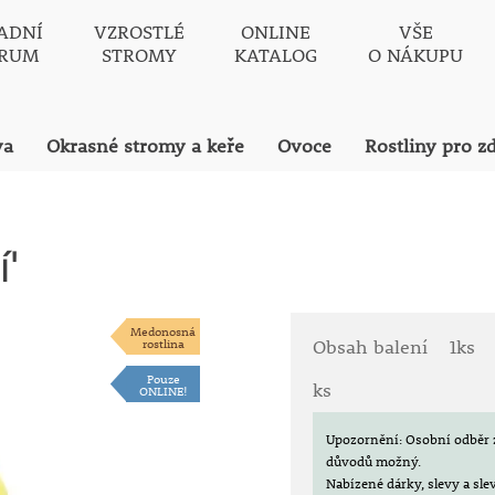
ADNÍ
VZROSTLÉ
ONLINE
VŠE
TRUM
STROMY
KATALOG
O NÁKUPU
va
Okrasné stromy a keře
Ovoce
Rostliny pro z
'
Medonosná
rostlina
Obsah balení
1ks
Pouze
ks
ONLINE!
Upozornění: Osobní odběr 
důvodů možný.
Nabízené dárky, slevy a sl