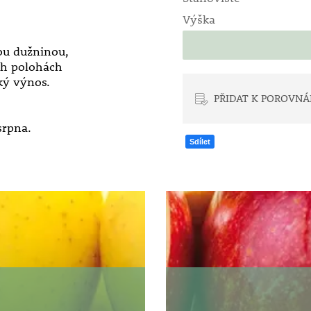
Výška
vou dužninou,
ích polohách
oký výnos.
PŘIDAT K POROVNÁ
srpna.
Sdílet