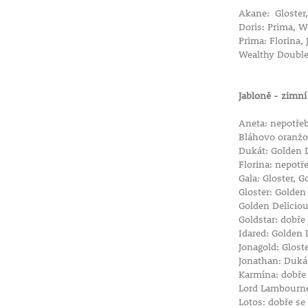
Akane: Gloster,
Doris: Prima, 
Prima: Florina
Wealthy Double
Jabloně - zimn
Aneta: nepotřeb
Bláhovo oranžov
Dukát: Golden 
Florina: nepotř
Gala: Gloster, 
Gloster: Golden
Golden Deliciou
Goldstar: dobře
Idared: Golden 
Jonagold: Glost
Jonathan: Dukát
Karmína: dobře
Lord Lambourne
Lotos: dobře se