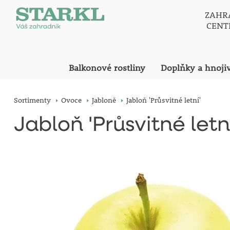
ZAHR
CEN
Balkonové rostliny
Doplňky a hnoji
Sortimenty
Ovoce
Jabloně
Jabloň 'Průsvitné letní'
Jabloň 'Průsvitné letní