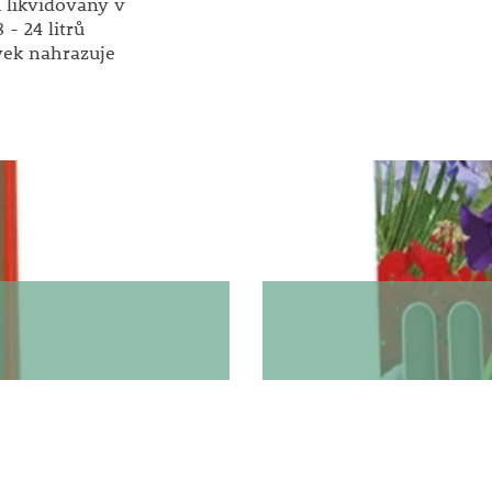
u likvidovány v
- 24 litrů
avek nahrazuje