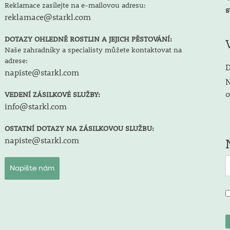
Reklamace zasílejte na e-mailovou adresu:
s
reklamace@starkl.com
DOTAZY OHLEDNĚ ROSTLIN A JEJICH PĚSTOVÁNÍ:
Naše zahradníky a specialisty můžete kontaktovat na
adrese:
D
napiste@starkl.com
N
o
VEDENÍ ZÁSILKOVÉ SLUŽBY:
info@starkl.com
OSTATNÍ DOTAZY NA ZÁSILKOVOU SLUŽBU:
napiste@starkl.com
Napište nám