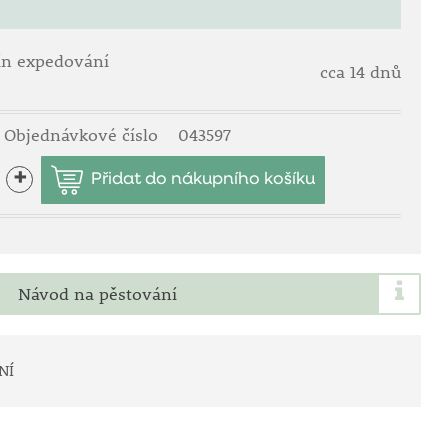
ín expedování
cca 14 dnů
Objednávkové číslo
043597
+
Návod na pěstování
NÍ