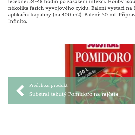
léčebně: 24-48 hodin po zasažení infekcí. Houby jso
několika fázích vývojového cyklu. Balení vystačí na 8 
aplikační kapaliny (na 400 m2). Balení: 50 ml. Přípr
Infinito.
Předchozí produkt
Substral tekutý Pomidoro na rajčata