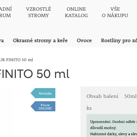
ADNÍ
VZROSTLÉ
ONLINE
VŠE
TRUM
STROMY
KATALOG
O NÁKUPU
va
Okrasné stromy a keře
Ovoce
Rostliny pro z
UR FINITO 50 ml
INITO 50 ml
Novinka
Obsah balení
50ml
Pouze
ks
ONLINE!
Upozornění: Osobní odběr 
důvodů možný.
Nabízené dárky, slevy a sl