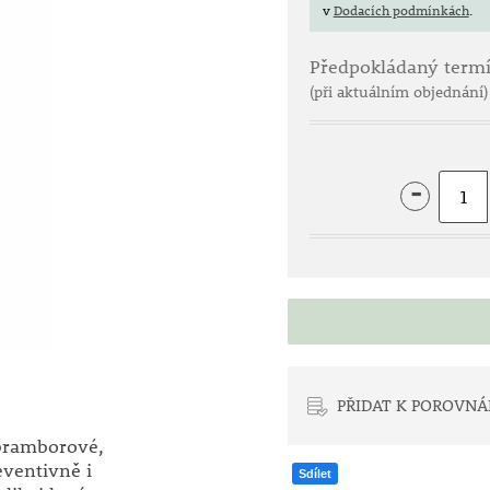
v
Dodacích podmínkách
.
Předpokládaný term
(při aktuálním objednání)
-
PŘIDAT K POROVNÁ
 bramborové,
eventivně i
Sdílet