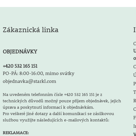
Zákaznická linka
O
U
OBJEDNÁVKY
o
+420 532 165 151
O
PO-PÁ: 8:00-16:00, mimo svátky
objednavka@starkl.com
P
T
Na uvedeném telefonním čísle +420 532 165 151 je z
R
technických důvodů možný pouze příjem objednávek, jejich
úprava a poskytnutí informací k objednávkám.
O
Pro veškeré jiné dotazy a další komunikaci se zásilkovou
F
službou využijte následujících e-mailových kontaktů:
I
REKLAMACE:
V