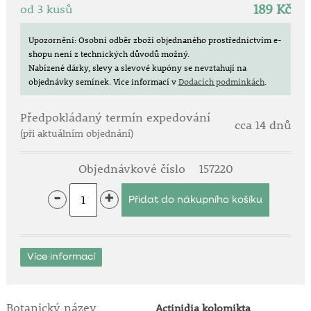
189 Kč
od 3 kusů
• plně mrazuvzdorná popínavá rostlina
• vhodná na pergoly, ploty, treláže i altány
• spojuje okrasnou i užitkovou funkci
Upozornění: Osobní odběr zboží objednaného prostřednictvím e-
shopu není z technických důvodů možný.
Nabízené dárky, slevy a slevové kupóny se nevztahují na
Botanická charakteristika:
objednávky semínek.
Více informací v
Dodacích podmínkách
.
Actinidia kolomikta je bujně rostoucí opadavá liána
pocházející z oblastí severovýchodní Asie. Patří mezi
Předpokládaný termín expedování
nejmrazuvzdornější druhy aktinidií. Její největší
cca 14 dnů
ozdobou jsou dekorativní listy, které se během
(při aktuálním objednání)
vegetace vybarvují do nápadných bílých a růžových
odstínů. V květnu rozkvétá drobnými bělavými květy
Objednávkové číslo
157220
s jemnou citronovou vůní a koncem léta dozrávají
hladké zelené plody velikosti větších angreštů.
-
+
Plody:
• drobné, zelené, hladké – bez chloupků
• sladké, šťavnaté a aromatické
Více informací
• konzumují se celé bez loupání
• bohatý zdroj vitamínu C, antioxidantů a
minerálních látek
Botanický název
Actinidia kolomikta