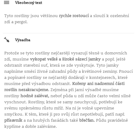
Všeobecný text
Tyto rostliny jsou většinou
rychle rostoucí
a slouží k ozelenění
zdí a pergol.
Výsadba
Protože se tyto rostliny nejčastěji vysazují těsně u domovních
zdí, musíme
vykopat velké a široké sázecí jamky
a popř. ještě
odstranit stavební suť, která se zde vyskytuje. Tyto jamky
naplníme směsí živné zahradní půdy a květinové zeminy. Pnoucí
a popínavé rostliny se nejčastěji dodávají v kontejnerech, které
musíme před výsadbou odstranit.
Kořeny ani nadzemní části
rostlin nezakracujeme.
Zejména při jarní výsadbě musíme
rostliny
hodně zalévat,
neboť půda u zdí může často velmi silně
vyschnout. Rostliny, které se samy neuchycují, potřebují ke
svému správnému růstu mříž. Na ni je volně upevníme
smyčkou. K těm, které ji pro svůj růst nepotřebují, patří např.
přísavník
a na hrubých fasádách také
břečťan.
Půdu pravidelně
kypříme a dobře zaléváme.