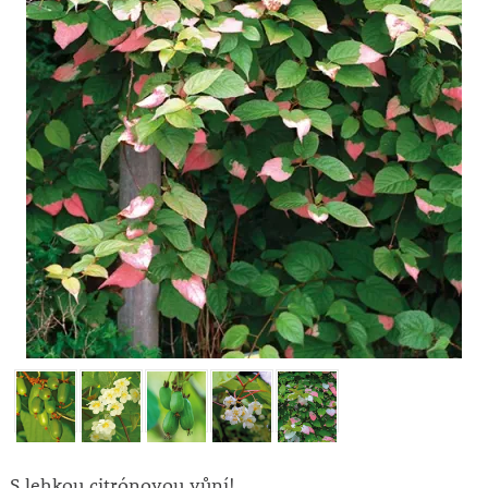
S lehkou citrónovou vůní!