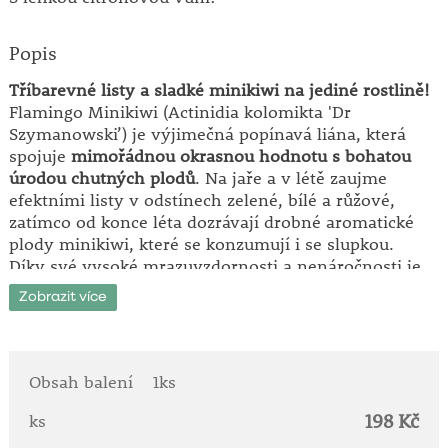
Popis
Tříbarevné listy a sladké minikiwi na jediné rostlině!
Flamingo Minikiwi (Actinidia kolomikta 'Dr
Szymanowski’) je výjimečná popínavá liána, která
spojuje
mimořádnou okrasnou hodnotu s bohatou
úrodou chutných plodů
. Na jaře a v létě zaujme
efektními listy v odstínech zelené, bílé a růžové,
zatímco od konce léta dozrávají drobné aromatické
plody minikiwi, které se konzumují i se slupkou.
Díky své vysoké mrazuvzdornosti a nenáročnosti je
ideální i pro české zahrady.
Zobrazit více
Hlavní přednosti:
• atraktivní tříbarevné olistění v zelených, bílých a
růžových tónech
Obsah balení
1ks
• sladké aromatické plody bohaté na vitamín C
198 Kč
• plody se jedí celé i se slupkou
ks
• jemně citronově vonící květy