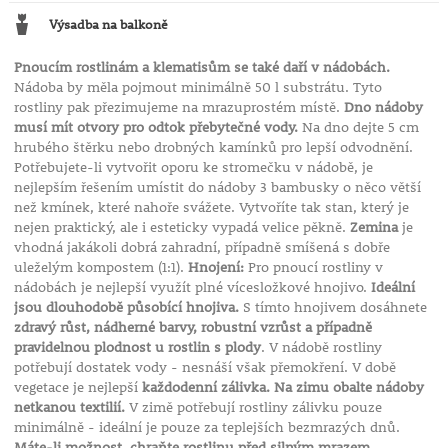
Výsadba na balkoně
Pnoucím rostlinám a klematisům se také daří v nádobách.
Nádoba by měla pojmout minimálně 50 l substrátu. Tyto
rostliny pak přezimujeme na mrazuprostém místě.
Dno nádoby
musí mít otvory pro odtok přebytečné vody.
Na dno dejte 5 cm
hrubého štěrku nebo drobných kamínků pro lepší odvodnění.
Potřebujete-li vytvořit oporu ke stromečku v nádobě, je
nejlepším řešením umístit do nádoby 3 bambusky o něco větší
než kmínek, které nahoře svážete. Vytvoříte tak stan, který je
nejen praktický, ale i esteticky vypadá velice pěkně.
Zemina
je
vhodná jakákoli dobrá zahradní, případně smíšená s dobře
uleželým kompostem (1:1).
Hnojení:
Pro pnoucí rostliny v
nádobách je nejlepší využít plné vícesložkové hnojivo.
Ideální
jsou dlouhodobě působící hnojiva.
S tímto hnojivem dosáhnete
zdravý růst, nádherné barvy, robustní vzrůst a případně
pravidelnou plodnost u rostlin s plody
. V nádobě rostliny
potřebují dostatek vody - nesnáší však přemokření. V době
vegetace je nejlepší
každodenní zálivka. Na zimu obalte nádoby
netkanou textilií.
V zimě potřebují rostliny zálivku pouze
minimálně - ideální je pouze za teplejších bezmrazých dnů.
Máte-li možnost, chraňte rostlinu před silným mrazem