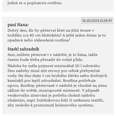
Jedná se o popínavou rostlinu.
16.10.2024 11:56:47
paní Hana:
Dobrý den, šlo by pěstovat kiwi na jižní terase v
truhlíku cca 40 cm hlubokém? A ještě jeden dotaz: je to
opadavá nebo stálezelená rostlina?
Starkl zahradník
Ano, můžete pěstovat i v nádobě, je to liána, takže
časem bude třeba přesadit do volné půdy.
Nádoba by měla pojmout minimálně 50 l substrátu.
Dno nádoby musí mít otvory pro odtok přebytečné
vody. Na dno dejte 5 cm hrubého štěrku nebo drobných
kamínků pro lepší odvodnění. Rostlina potřebuje
oporu. Rostliny pěstované v nádobě je vhodné na zimu
uklízet do světlé, mrazuprosté místnosti. V případě
venkovního zimování je potřeba chránit nádobu
obalením, např. bublinkovou folií či netkanou textilií,
aby nedošlo k promrznutí kořenového systému.