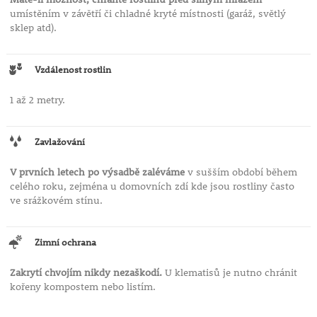
umístěním v závětří či chladné kryté místnosti (garáž, světlý
sklep atd).
Vzdálenost rostlin
1 až 2 metry.
Zavlažování
V prvních letech po výsadbě zaléváme
v sušším období během
celého roku, zejména u domovních zdí kde jsou rostliny často
ve srážkovém stínu.
Zimní ochrana
Zakrytí chvojím nikdy nezaškodí.
U klematisů je nutno chránit
kořeny kompostem nebo listím.