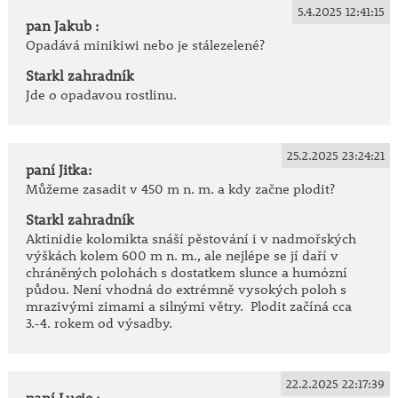
• treláže a ploty
5.4.2025 12:41:15
pan Jakub :
• popnutí zdí a opěrných konstrukcí
Opadává minikiwi nebo je stálezelené?
• jedlé zahrady
• okrasné i užitkové výsadby
Starkl zahradník
Jde o opadavou rostlinu.
Tipy pro úspěšné pěstování:
• vysazujte na chráněné místo s dostatkem slunce,
kde se nejlépe vybarví listy i dozrají plody
25.2.2025 23:24:21
• kořeny udržujte v chladnější půdě pomocí mulče,
paní Jitka:
zatímco nadzemní část ocení dostatek světla
Můžeme zasadit v 450 m n. m. a kdy začne plodit?
• mladé výhony pravidelně přivazujte k opoře, aby
Starkl zahradník
rostlina vytvořila rovnoměrně zapojenou zelenou
Aktinidie kolomikta snáší pěstování i v nadmořských
stěnu
výškách kolem 600 m n. m., ale nejlépe se jí daří v
• plody sklízejte postupně, jakmile změknou a získají
chráněných polohách s dostatkem slunce a humózní
plnou sladkost
půdou.
Není vhodná do extrémně vysokých poloh s
mrazivými zimami a silnými větry. Plodit začíná cca
3.-4. rokem od výsadby.
Flamingo Minikiwi 'Dr Szymanowski'
je jedinečná
popínavá rostlina, která nabídne
nádherné tříbarevné
olistění, jemně vonící květy i chutné plody plné
vitamínů
. Je ideální volbou pro každého, kdo hledá
22.2.2025 22:17:39
paní Lucie :