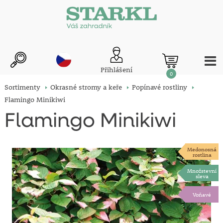
Přihlášení
0
Sortimenty
Okrasné stromy a keře
Popínavé rostliny
Flamingo Minikiwi
Flamingo Minikiwi
Medonosná
rostlina
Množstevní
sleva
Voňavé