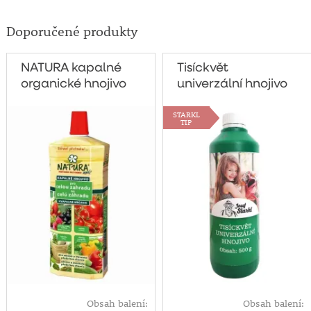
Doporučené produkty
NATURA kapalné
Tisíckvět
organické hnojivo
univerzální hnojivo
pro celou zahradu
500g
STARKL
1 litr
TIP
Obsah balení:
Obsah balení: