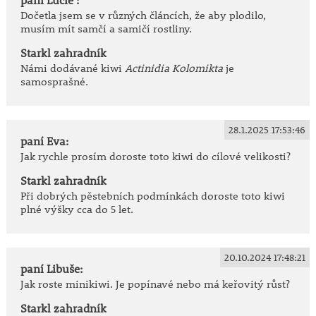
originální spojení okrasné a užitkové rostliny s
Dočetla jsem se v různých článcích, že aby plodilo,
minimálními nároky na pěstování a vysokou
musím mít samčí a samičí rostliny.
odolností vůči mrazu.
Starkl zahradník
Námi dodávané kiwi
Actinidia Kolomikta
je
samosprašné.
28.1.2025 17:53:46
paní Eva:
Jak rychle prosím doroste toto kiwi do cílové velikosti?
Starkl zahradník
Při dobrých pěstebních podmínkách doroste toto kiwi
plné výšky cca do 5 let.
20.10.2024 17:48:21
paní Libuše:
Jak roste minikiwi. Je popínavé nebo má keřovitý růst?
Starkl zahradník