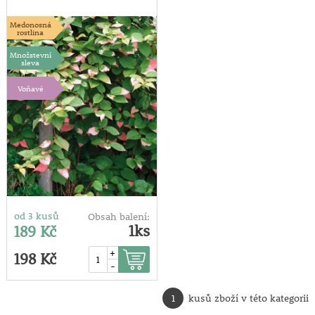
Medonosná
rostlina
Množstevní
sleva
Voňavé
od 3 kusů
Obsah balení:
1ks
189 Kč
+
198 Kč
-
1
kusů zboží v této kategorii