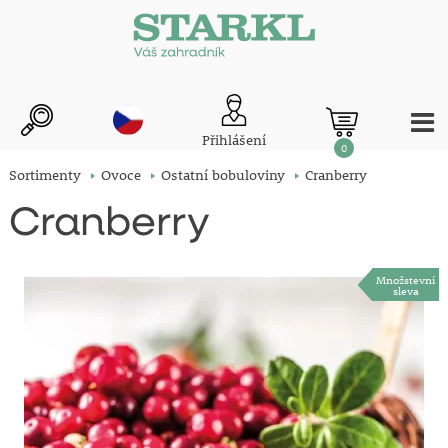
Přihlášení
0
Sortimenty
Ovoce
Ostatní bobuloviny
Cranberry
Cranberry
Množstevní
sleva