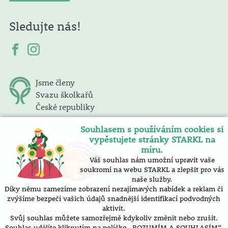
Sledujte nás!
Jsme členy
Svazu školkařů
České republiky
Souhlasem s používáním cookies si
vypěstujete stránky STARKL na
míru.
Váš souhlas nám umožní upravit vaše
soukromí na webu STARKL a zlepšit pro vás
naše služby.
Díky němu zamezíme zobrazení nezajímavých nabídek a reklam či
zvýšíme bezpečí vašich údajů snadnější identifikací podvodných
aktivit.
Pobočky
Svůj souhlas můžete samozřejmě kdykoliv změnit nebo zrušit.
Souhlas udělíte kliknutím na políčko „ROZUMÍM A SOUHLASÍM“.