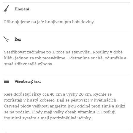
tvarově, chuťově a způsobem podmínek je tato
rostlina zcela originální.
Hnojení
Přihnojujeme na jaře hnojivem pro bobuloviny.
Řez
Sestřihovat začínáme po 3. roce na stanovišti. Rostliny v době
klidu jednou za rok prosvětlíme. Odstraníme suché, odumřelé a
staré zdřevnatělé výhony.
Všeobecný text
Keře dorůstají šířky cca 40 cm a výšky 20 cm. Rychle se
rozrůstají v hustý koberec. Dají se pěstovat i v květináčích.
Červené plody velikosti angreštu jsou odolné proti zimě a sklízí
se na podzim. Plody mají velký obsah vitamínu C. Posilují
imunitní systém a mají protizánětlivé účinky.