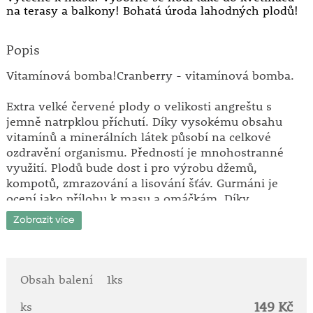
na terasy a balkony! Bohatá úroda lahodných plodů!
Popis
Vitamínová bomba!Cranberry - vitamínová bomba.
Extra velké červené plody o velikosti angreštu s
jemně natrpklou příchutí. Díky vysokému obsahu
vitamínů a minerálních látek působí na celkové
ozdravění organismu. Předností je mnohostranné
využití. Plodů bude dost i pro výrobu džemů,
kompotů, zmrazování a lisování šťáv. Gurmáni je
ocení jako přílohu k masu a omáčkám. Díky
přírodním konzervantům jsou plody dlouho
Zobrazit více
skladovatelné v lednici.
Cranberry upřednostňuje kyselou půdu s rašelinou a
rychle se rozrůstá ve skvělý koberec. Zasíláme pouze
Obsah balení
1ks
silné rostliny v květináčích.
149 Kč
ks