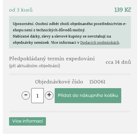
Stanoviště: plné slunce - polostín.
139 Kč
od 3 kusů
Doba sklizně: září - říjen.
Prvotřídní delikatesa!
Upozornění: Osobní odběr zboží objednaného prostřednictvím e-
shopu není z technických důvodů možný.
Nabízené dárky, slevy a slevové kupóny se nevztahují na
Zdravé mlsání pro malé i velké!
objednávky semínek.
Více informací v
Dodacích podmínkách
.
Výborně se hodí také do květináčů na terasy a
Předpokládaný termín expedování
balkony!
cca 14 dnů
(při aktuálním objednání)
Výtečné k masu!
Objednávkové číslo
150061
Tato vřesovištní půdopokryvná rostlina vyžaduje
prosluněné polohy, kyselé, dobře provzdušněné,
-
+
lehké a humózní půdy. Mohou být také rašelinné
půdy. Na hlinitých a hlinitopísčitých půdách se
doporučuje přidat před výsadbou mletou rašelinu,
těžké a vápenaté půdy jsou nevhodné. Důležitá je
Více informací
stejnoměrná půdní vlhkost v průběhu celé vegetace.
Hnojí se velice opatrně, vysoké dávky rychle