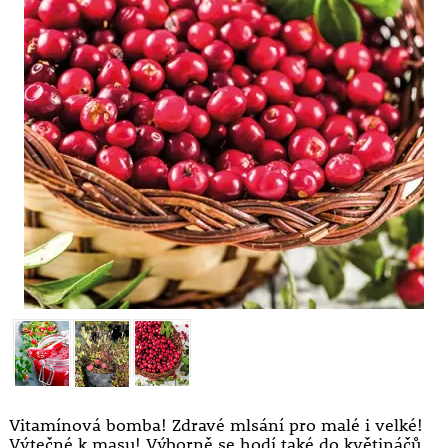
Vitamínová bomba! Zdravé mlsání pro malé i velké!
Výtečné k masu! Výborně se hodí také do květináčů