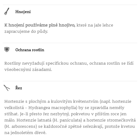
Hnojení
K hnojení používáme plné hnojivo,
které na jaře lehce
zapracujeme do půdy.
Ochrana rostlin
Rostliny nevyžadují specifickou ochranu, ochrana rostlin se řídí
všeobecnými zásadami.
Řez
Hortenzie s plochým a kulovitým květenstvím (např. hortenzie
velkolistá - Hydrangea macrophylla) by se zpravidla neměly
stříhat. Je-li přesto řez nezbytný, pokvetou v příštím roce jen
málo. Hortenzie latnatá (H. paniculata) a hortenzie stromečkovitá
(H. arborescens) se každoročně zpětně seřezávají, protože kvetou
na jednoletém dřevě.