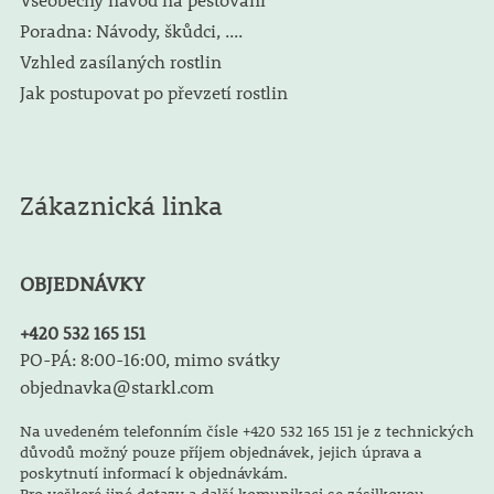
Poradna: Návody, škůdci, ....
Vzhled zasílaných rostlin
Jak postupovat po převzetí rostlin
Zákaznická linka
OBJEDNÁVKY
+420 532 165 151
PO-PÁ: 8:00-16:00, mimo svátky
objednavka@starkl.com
Na uvedeném telefonním čísle +420 532 165 151 je z technických
důvodů možný pouze příjem objednávek, jejich úprava a
poskytnutí informací k objednávkám.
Pro veškeré jiné dotazy a další komunikaci se zásilkovou