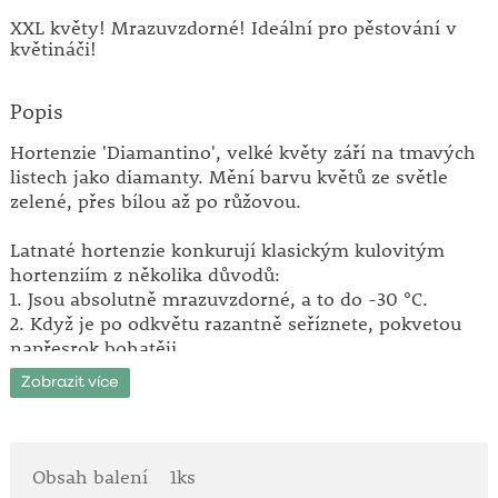
XXL květy! Mrazuvzdorné! Ideální pro pěstování v
květináči!
Popis
Hortenzie 'Diamantino', velké květy září na tmavých
listech jako diamanty. Mění barvu květů ze světle
zelené, přes bílou až po růžovou.
Latnaté hortenzie konkurují klasickým kulovitým
hortenziím z několika důvodů:
1. Jsou absolutně mrazuvzdorné, a to do -30 °C.
2. Když je po odkvětu razantně seříznete, pokvetou
napřesrok bohatěji.
3. Jejich květy jsou ve velikosti XXL - ještě větší, než u
Zobrazit více
velkokvětých hortenzií!
4. Barva květů se mění v průběhu kvetení a nebledne,
naopak získává na sytosti.
5. Kvetou až do konce podzimu, kdy ostatní hortenzie
Obsah balení
1ks
už odkvetly.