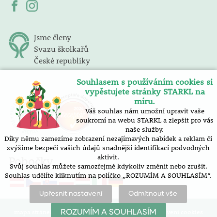
Jsme členy
Svazu školkařů
České republiky
Souhlasem s používáním cookies si
vypěstujete stránky STARKL na
míru.
Váš souhlas nám umožní upravit vaše
soukromí na webu STARKL a zlepšit pro vás
naše služby.
Díky němu zamezíme zobrazení nezajímavých nabídek a reklam či
zvýšíme bezpečí vašich údajů snadnější identifikací podvodných
aktivit.
Pobočky
Svůj souhlas můžete samozřejmě kdykoliv změnit nebo zrušit.
Souhlas udělíte kliknutím na políčko „ROZUMÍM A SOUHLASÍM“.
Upřesnit nastavení
Odmítnout vše
mapa stránek |
prohlášení o přístupnosti |
nastavení cookies
ROZUMÍM A SOUHLASÍM