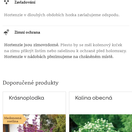
Zavlažování
Hortenzie v dlouhých obdobích horka zavlažujeme odspodu.
Zimní ochrana
Hortenzie jsou zimovzdorné.
Přesto by se měl kořenový krček
na zimu přikrýt listím nebo rašelinou k ochraně před holomrazy.
Hortenzie v nádobách přezimujeme na chráněném místě.
Doporučené produkty
Krásnoplodka
Kalina obecná
Medonosná
rostlina