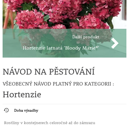
daleko od zdi nebo od jiné opory. Řezat ji je třeba na
jaře postupně v několika letech, aby nebyla ztráta
květů příliš patrná.
Další produkt
Hortenzie latnatá 'Bloody Marie®'
NÁVOD NA PĚSTOVÁNÍ
VŠEOBECNÝ NÁVOD PLATNÝ PRO KATEGORII :
Hortenzie
Doba výsadby
Rostliny v kontejnerech celoročně až do zámrazu