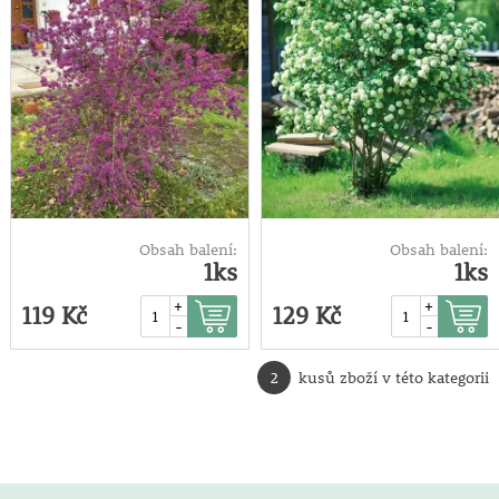
Obsah balení:
Obsah balení:
1ks
1ks
+
+
119 Kč
129 Kč
-
-
2
kusů zboží v této kategorii