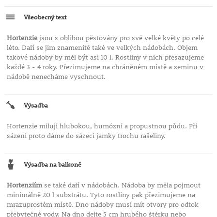
Všeobecný text
Hortenzie
jsou s oblibou pěstovány pro své velké květy po celé
léto. Daří se jim znamenitě také ve velkých nádobách. Objem
takové nádoby by měl být asi 10 l. Rostliny v nich přesazujeme
každé 3 - 4 roky. Přezimujeme na chráněném místě a zeminu v
nádobě nenecháme vyschnout.
Výsadba
Hortenzie milují hlubokou, humózní a propustnou půdu. Při
sázení proto dáme do sázecí jamky trochu rašeliny.
Výsadba na balkoně
Hortenziím
se také daří v nádobách. Nádoba by měla pojmout
minimálně 20 l substrátu. Tyto rostliny pak přezimujeme na
mrazuprostém místě. Dno nádoby musí mít otvory pro odtok
přebytečné vody. Na dno dejte 5 cm hrubého štěrku nebo