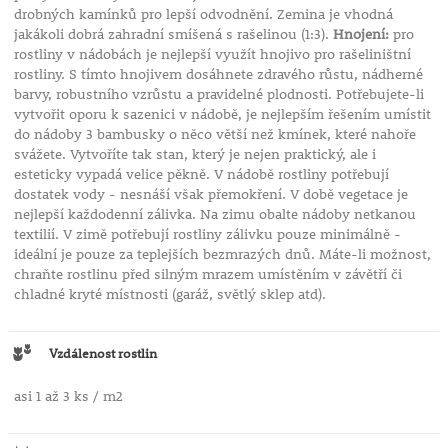
drobných kamínků pro lepší odvodnění. Zemina je vhodná
jakákoli dobrá zahradní smíšená s rašelinou (1:3).
Hnojení:
pro
rostliny v nádobách je nejlepší využít hnojivo pro rašeliništní
rostliny. S tímto hnojivem dosáhnete zdravého růstu, nádherné
barvy, robustního vzrůstu a pravidelné plodnosti. Potřebujete-li
vytvořit oporu k sazenici v nádobě, je nejlepším řešením umístit
do nádoby 3 bambusky o něco větší než kmínek, které nahoře
svážete. Vytvoříte tak stan, který je nejen praktický, ale i
esteticky vypadá velice pěkně. V nádobě rostliny potřebují
dostatek vody - nesnáší však přemokření. V době vegetace je
nejlepší každodenní zálivka. Na zimu obalte nádoby netkanou
textilií. V zimě potřebují rostliny zálivku pouze minimálně -
ideální je pouze za teplejších bezmrazých dnů. Máte-li možnost,
chraňte rostlinu před silným mrazem umístěním v závětří či
chladné kryté místnosti (garáž, světlý sklep atd).
Vzdálenost rostlin
asi 1 až 3 ks / m2