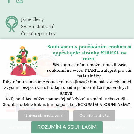
Jsme členy
Svazu školkařů
České republiky
Souhlasem s používáním cookies si
vypěstujete stránky STARKL na
míru.
Váš souhlas nám umožní upravit vaše
soukromí na webu STARKL a zlepšit pro vás
naše služby.
Díky němu zamezíme zobrazení nezajímavých nabídek a reklam či
zvýšíme bezpečí vašich údajů snadnější identifikací podvodných
aktivit.
Pobočky
Svůj souhlas můžete samozřejmě kdykoliv změnit nebo zrušit.
Souhlas udělíte kliknutím na políčko „ROZUMÍM A SOUHLASÍM“.
Upřesnit nastavení
Odmítnout vše
mapa stránek |
prohlášení o přístupnosti |
nastavení cookies
ROZUMÍM A SOUHLASÍM
Vytvořilo SOFICO-CZ, a.s.