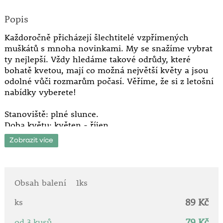
Popis
Každoročně přicházejí šlechtitelé vzpřímených
muškátů s mnoha novinkami. My se snažíme vybrat
ty nejlepší. Vždy hledáme takové odrůdy, které
bohatě kvetou, mají co možná největší květy a jsou
odolné vůči rozmarům počasí. Věříme, že si z letošní
nabídky vyberete!
Stanoviště: plné slunce.
Doba květu: květen - říjen.
Vzpřímené.
Zobrazit více
Obsah balení
1ks
89 Kč
ks
79 Kč
od 3 kusů