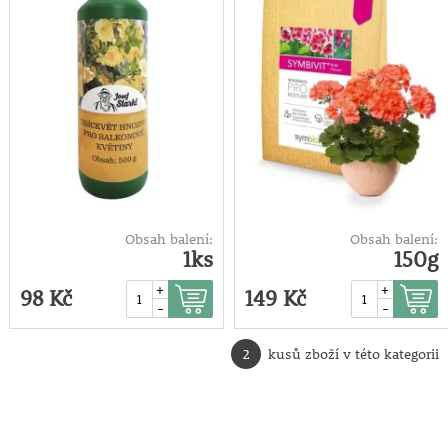
Obsah balení:
Obsah balení:
1ks
150g
+
+
98 Kč
149 Kč
-
-
2
kusů zboží v této kategorii