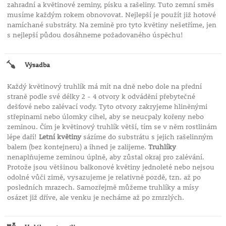
zahradní a květinové zeminy, písku a rašeliny. Tuto zemní směs
musíme každým rokem obnovovat. Nejlepší je použít již hotové
namíchané substráty. Na zemině pro tyto květiny nešetříme, jen
s nejlepší půdou dosáhneme požadovaného úspěchu!
Výsadba
Každý květinový truhlík má mít na dně nebo dole na přední
straně podle své délky 2 - 4 otvory k odvádění přebytečné
dešťové nebo zalévací vody. Tyto otvory zakryjeme hliněnými
střepinami nebo úlomky cihel, aby se neucpaly kořeny nebo
zeminou. Čím je květinový truhlík větší, tím se v něm rostlinám
lépe daří!
Letní květiny
sázíme do substrátu s jejich rašelinným
balem (bez kontejneru) a ihned je zalijeme.
Truhlíky
nenaplňujeme zeminou úplně, aby zůstal okraj pro zalévání.
Protože jsou většinou balkonové květiny jednoleté nebo nejsou
odolné vůči zimě, vysazujeme je relativně pozdě, tzn. až po
posledních mrazech. Samozřejmě můžeme truhlíky a mísy
osázet již dříve, ale venku je necháme až po zmrzlých.