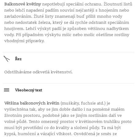
Balkonové květiny
nepotřebují speciální ochranu. Žloutnutí listů
nebo lehčí napadení padlím souvisí nejčastěji s hnojením nebo
zavlažováním. Žluté listy znamenají buď příliš mnoho vody
nebo nedostatek železa, který se dá rychle odstranit speciálním
hnojivem. Lehčí výskyt padlí je způsoben většinou nadbytkem
vody. Při případném výskytu mšic nebo molic ošetříme rostliny
vhodnými přípravky.
Řez
Odstřiháváme odkvetlá květenství.
Všeobecný text
Většina balkonových květin
(muškáty, fuchsie atd.) je
vyšlechtěna tak, aby se jim dobře dařilo i na poměrně malém
životním prostoru, podobně jako se jiným rostlinám daří ve
volné půdě. Tento omezený prostor v květinovém truhlíku proto
musí být prvotřídní co do kvality a složení půdy. Ta má být
kyprá, humózní a vázající vlhkost. Osvědčená je směs ze