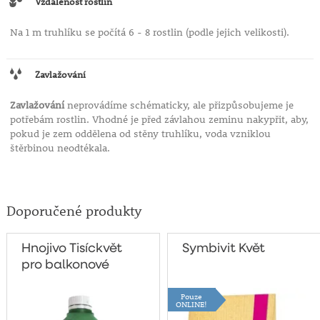
Vzdálenost rostlin
Na 1 m truhlíku se počítá 6 - 8 rostlin (podle jejich velikosti).
Zavlažování
Zavlažování
neprovádíme schématicky, ale přizpůsobujeme je
potřebám rostlin. Vhodné je před závlahou zeminu nakypřit, aby,
pokud je zem oddělena od stěny truhlíku, voda vzniklou
štěrbinou neodtékala.
Doporučené produkty
Hnojivo Tisíckvět
Symbivit Květ
pro balkonové
rostliny 500g
Pouze
ONLINE!