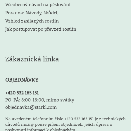
Všeobecný návod na pěstování
Poradna: Návody, škůdci, ....
Vzhled zasílaných rostlin
Jak postupovat po převzetí rostlin
Zákaznická linka
OBJEDNÁVKY
+420 532 165 151
PO-PÁ: 8:00-16:00, mimo svátky
objednavka@starkl.com
Na uvedeném telefonním čísle +420 532 165 151 je z technických
důvodů možný pouze příjem objednávek, jejich úprava a
poskytnutí informací k objednávkám.