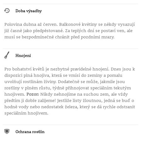
Doba výsadby
Polovina dubna až červen. Balkonové květiny se někdy vysazují
již časně jako předpěstované. Za teplých dní se postaví ven, ale
musí se bezpodmínečně chránit před pozdními mrazy.
Hnojení
Pro bohatství květů je nezbytné pravidelné hnojení. Dnes jsou k
dispozici plná hnojiva, která se vmísí do zeminy a pomalu
uvolňují rostlinám živiny. Dodatečně se může, jakmile jsou
rostliny v plném růstu, týdně přihnojovat speciálním tekutým
hnojivem.
Pozor:
Nikdy nehnojíme na suchou zem, ale vždy
předtím ji dobře zalijeme! Jestliže listy žloutnou, jedná se buď o
hodně vody nebo nedostatek železa, který se dá rychle odstranit
speciálním hnojivem.
Ochrana rostlin