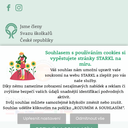
Jsme členy
Svazu školkařů
České republiky
Souhlasem s používáním cookies si
vypěstujete stránky STARKL na
míru.
Váš souhlas nám umožní upravit vaše
soukromí na webu STARKL a zlepšit pro vás
naše služby.
Díky němu zamezíme zobrazení nezajímavých nabídek a reklam či
zvýšíme bezpečí vašich údajů snadnější identifikací podvodných
aktivit.
Pobočky
Svůj souhlas můžete samozřejmě kdykoliv změnit nebo zrušit.
Souhlas udělíte kliknutím na políčko „ROZUMÍM A SOUHLASÍM“.
Upřesnit nastavení
Odmítnout vše