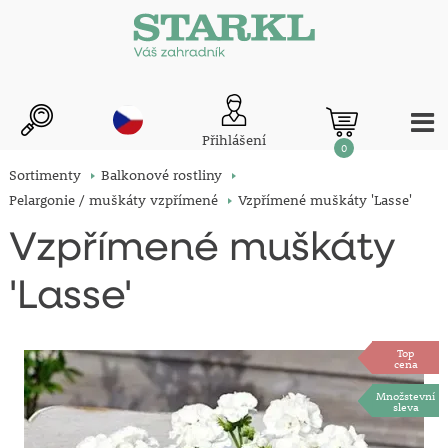
Přihlášení
0
Sortimenty
Balkonové rostliny
Pelargonie / muškáty vzpřímené
Vzpřímené muškáty 'Lasse'
Vzpřímené muškáty
'Lasse'
Top
cena
Množstevní
sleva