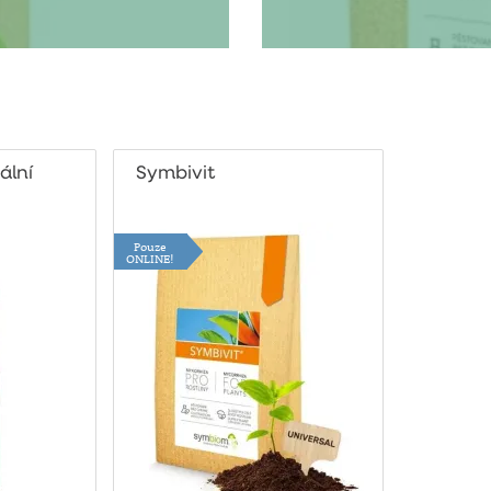
ální
Symbivit
Pouze
ONLINE!