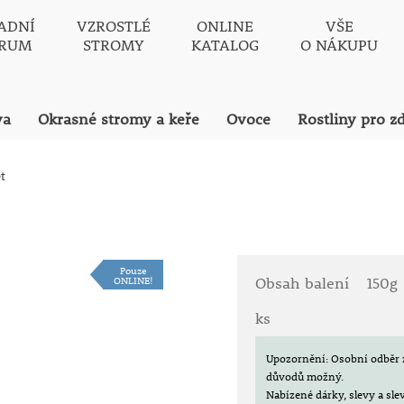
ADNÍ
VZROSTLÉ
ONLINE
VŠE
TRUM
STROMY
KATALOG
O NÁKUPU
va
Okrasné stromy a keře
Ovoce
Rostliny pro z
t
Pouze
ONLINE!
Obsah balení
150g
ks
Upozornění: Osobní odběr 
důvodů možný.
Nabízené dárky, slevy a sl