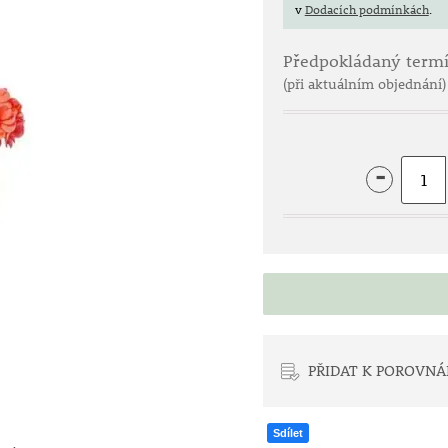
v
Dodacích podmínkách
.
Předpokládaný term
(při aktuálním objednání)
-
PŘIDAT K POROVNÁ
Sdílet