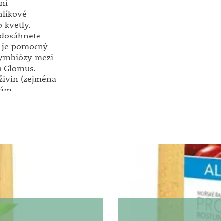
ní
hlíkové
 kvetly.
dosáhnete
t je pomocný
symbiózy mezi
u Glomus.
živin (zejména
nám.