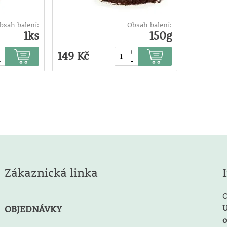
bsah balení:
Obsah balení:
1ks
150g
+
+
149 Kč
-
-
Zákaznická linka
O
U
OBJEDNÁVKY
o