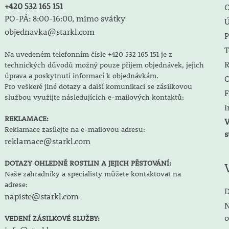
+420 532 165 151
O
PO-PÁ: 8:00-16:00, mimo svátky
objednavka@starkl.com
P
T
Na uvedeném telefonním čísle +420 532 165 151 je z
R
technických důvodů možný pouze příjem objednávek, jejich
úprava a poskytnutí informací k objednávkám.
O
Pro veškeré jiné dotazy a další komunikaci se zásilkovou
F
službou využijte následujících e-mailových kontaktů:
I
REKLAMACE:
V
Reklamace zasílejte na e-mailovou adresu:
s
reklamace@starkl.com
DOTAZY OHLEDNĚ ROSTLIN A JEJICH PĚSTOVÁNÍ:
Naše zahradníky a specialisty můžete kontaktovat na
adrese:
D
napiste@starkl.com
N
o
VEDENÍ ZÁSILKOVÉ SLUŽBY: