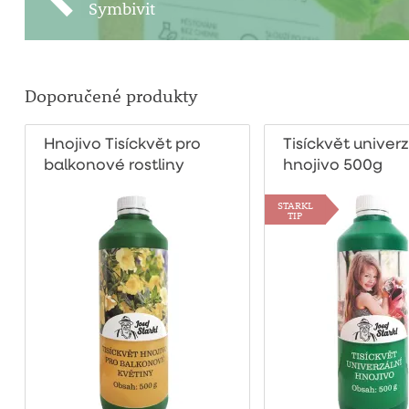
Symbivit
Doporučené produkty
Hnojivo Tisíckvět pro
Tisíckvět univerz
balkonové rostliny
hnojivo 500g
500g
STARKL
TIP