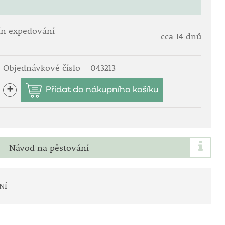
ín expedování
cca 14 dnů
Objednávkové číslo
043213
+
Návod na pěstování
NÍ