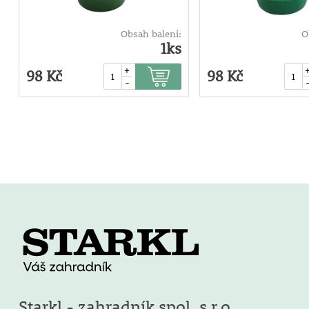
Obsah balení:
O
1ks
+
98 Kč
98 Kč
-
Starkl - zahradník spol. s r.o.