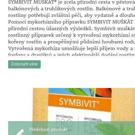
SYMBIVIT MUŠKÁT® je zcela přírodní cesta v pěstová
balkónových a truhlíkových rostlin. Balkónové a tru
rostliny potřebují zvláštní péči, aby vydatně a dlouho
Pomocí mykorhizního přípravku SYMBIVIT MUŠKÁT 
přírodní cestou úžasných výsledků. Symbivit mušká
rostlinný přípravek určený k vytvoření mykorhizní 
kořeny rostlin a prospěšnými půdními houbami rod
Vytvořená mykorhiza umožňuje lepší příjem vody a 
fosforu a draslíku) a jejich efektivnější dodání rostli
Zobrazit více
Předchozí produkt