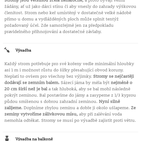
Stromy jsou většinou zcela nenáročné,
a proto bývají velmi
žádány, ať už jako dárci stínu či aby vnesly do zahrady výškovou
členitost. Strom nebo keř umístěný v dostatečně velké nádobě
přímo u domu a vydlážděných ploch může splnit tentýž
požadovaný účel. Zde samozřejmě jen za předpokladu
pravidelného přihnojování a dostatečné závlahy.
Výsadba
Každý strom potřebuje pro své kořeny vedle minimální hloubky
asi 1 m i možnost růstu do šířky přesahující obvod koruny.
Neplatí to ovšem pro všechny bez výjimky.
Stromy se nejčastěji
dodávají se zemním balem.
Sázecí jáma by měla být
nejméně o
20 cm širší než je bal
a tak hluboká, aby se bal mohl následně
pokrýt zeminou. Bal postavíme do jámy a zasypeme z 1/3 kyprou
půdou smíšenou s dobrou zahradní zeminou.
Nyní silně
zalijeme.
Doplníme zbylou zeminu a dobře ji okolo ušlapeme.
Ze
zeminy vytvoříme zálivkovou mísu,
aby při zalévání voda
nemohla odtékat. Stromy se musí po výsadbě zajistit proti větru.
Výsadba na balkoně