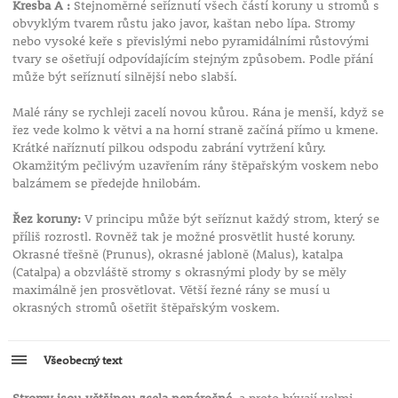
Kresba A :
Stejnoměrné seříznutí všech částí koruny u stromů s
obvyklým tvarem růstu jako javor, kaštan nebo lípa. Stromy
nebo vysoké keře s převislými nebo pyramidálními růstovými
tvary se ošetřují odpovídajícím stejným způsobem. Podle přání
může být seříznutí silnější nebo slabší.
Malé rány se rychleji zacelí novou kůrou. Rána je menší, když se
řez vede kolmo k větvi a na horní straně začíná přímo u kmene.
Krátké naříznutí pilkou odspodu zabrání vytržení kůry.
Okamžitým pečlivým uzavřením rány štěpařským voskem nebo
balzámem se předejde hnilobám.
Řez koruny:
V principu může být seříznut každý strom, který se
příliš rozrostl. Rovněž tak je možné prosvětlit husté koruny.
Okrasné třešně (Prunus), okrasné jabloně (Malus), katalpa
(Catalpa) a obzvláště stromy s okrasnými plody by se měly
maximálně jen prosvětlovat. Větší řezné rány se musí u
okrasných stromů ošetřit štěpařským voskem.
Všeobecný text