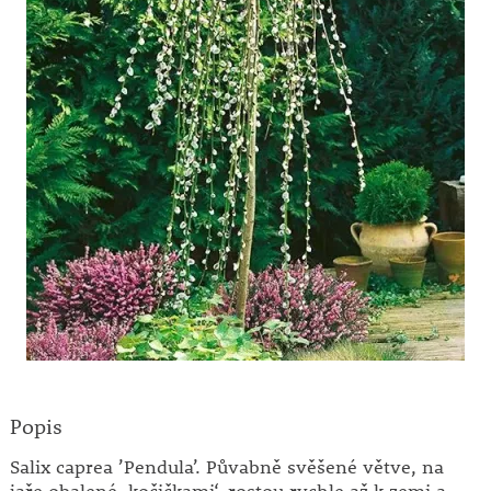
Popis
Salix caprea ’Pendula’. Půvabně svěšené větve, na