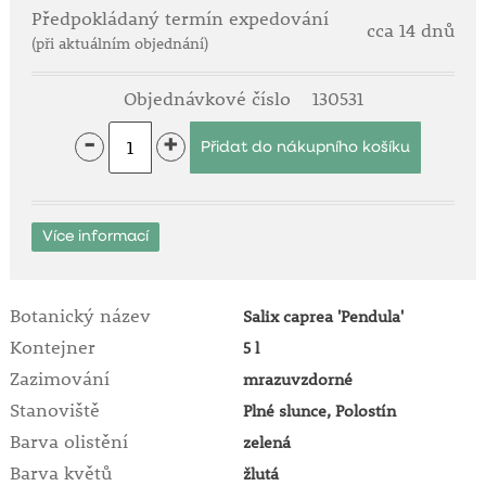
Předpokládaný termín expedování
cca 14 dnů
(při aktuálním objednání)
Objednávkové číslo
130531
-
+
Více informací
Botanický název
Salix caprea 'Pendula'
Kontejner
5 l
Zazimování
mrazuvzdorné
Stanoviště
Plné slunce, Polostín
Barva olistění
zelená
Barva květů
žlutá