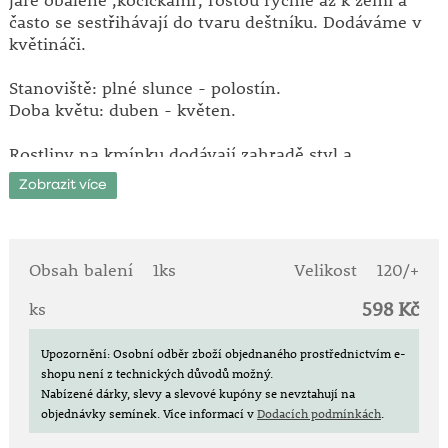
jaře obalené ‚kočičkami‘, rostou rychle až k zemi a
často se sestřihávají do tvaru deštníku. Dodáváme v
květináči.
Stanoviště: plné slunce - polostín.
Doba květu: duben - květen.
Rostliny na kmínku dodávají zahradě styl a
promyšlený vzhled, ať už v květináči u domu, nebo
Zobrazit více
jako okouzlující dominanta zahrady. Majitelé menších
zahrad ocení, že rostliny na kmínku šetří místo a
přitom nabízejí možnost různých kompozic s
výrazným tvarem koruny jako je převislá, kulovitá
Obsah balení
1ks
Velikost
120/+
nebo deštníkovitá. Kromě toho jsou velmi snadné na
598 Kč
údržbu a dají se pěstovat i v malých zahradách nebo
ks
v květináči na balkonu.
Upozornění: Osobní odběr zboží objednaného prostřednictvím e-
shopu není z technických důvodů možný.
Nabízené dárky, slevy a slevové kupóny se nevztahují na
objednávky semínek.
Více informací v
Dodacích podmínkách
.