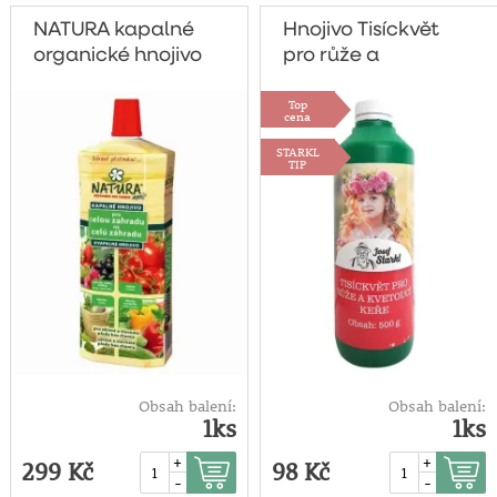
NATURA kapalné
Hnojivo Tisíckvět
organické hnojivo
pro růže a
pro celou zahradu
kvetoucí keře
Top
1 litr
500g
cena
STARKL
TIP
Obsah balení:
Obsah balení:
1ks
1ks
+
+
299 Kč
98 Kč
-
-