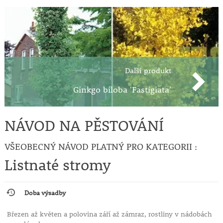
Další produkt
Ginkgo biloba 'Fastigiata'
NÁVOD NA PĚSTOVÁNÍ
VŠEOBECNÝ NÁVOD PLATNÝ PRO KATEGORII :
Listnaté stromy
Doba výsadby
Březen až květen a polovina září až zámraz, rostliny v nádobách