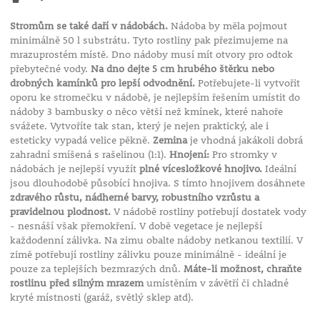
Stromům se také daří v nádobách.
Nádoba by měla pojmout
minimálně 50 l substrátu. Tyto rostliny pak přezimujeme na
mrazuprostém místě. Dno nádoby musí mít otvory pro odtok
přebytečné vody.
Na dno dejte 5 cm hrubého štěrku nebo
drobných kamínků pro lepší odvodnění.
Potřebujete-li vytvořit
oporu ke stromečku v nádobě, je nejlepším řešením umístit do
nádoby 3 bambusky o něco větší než kmínek, které nahoře
svážete. Vytvoříte tak stan, který je nejen praktický, ale i
esteticky vypadá velice pěkně.
Zemina
je vhodná jakákoli dobrá
zahradní smíšená s rašelinou (1:1).
Hnojení:
Pro stromky v
nádobách je nejlepší využít
plné vícesložkové hnojivo.
Ideální
jsou dlouhodobě působící hnojiva. S tímto hnojivem dosáhnete
zdravého růstu, nádherné barvy, robustního vzrůstu a
pravidelnou plodnost.
V nádobě rostliny potřebují dostatek vody
- nesnáší však přemokření. V době vegetace je nejlepší
každodenní zálivka. Na zimu obalte nádoby netkanou textilií. V
zimě potřebují rostliny zálivku pouze minimálně - ideální je
pouze za teplejších bezmrazých dnů.
Máte-li možnost, chraňte
rostlinu před silným mrazem
umístěním v závětří či chladné
kryté místnosti (garáž, světlý sklep atd).