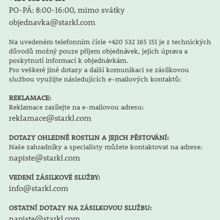
PO-PÁ: 8:00-16:00, mimo svátky
objednavka@starkl.com
Na uvedeném telefonním čísle +420 532 165 151 je z technických
důvodů možný pouze příjem objednávek, jejich úprava a
poskytnutí informací k objednávkám.
Pro veškeré jiné dotazy a další komunikaci se zásilkovou
službou využijte následujících e-mailových kontaktů:
REKLAMACE:
Reklamace zasílejte na e-mailovou adresu:
reklamace@starkl.com
DOTAZY OHLEDNĚ ROSTLIN A JEJICH PĚSTOVÁNÍ:
Naše zahradníky a specialisty můžete kontaktovat na adrese:
napiste@starkl.com
VEDENÍ ZÁSILKOVÉ SLUŽBY:
info@starkl.com
OSTATNÍ DOTAZY NA ZÁSILKOVOU SLUŽBU:
napiste@starkl.com