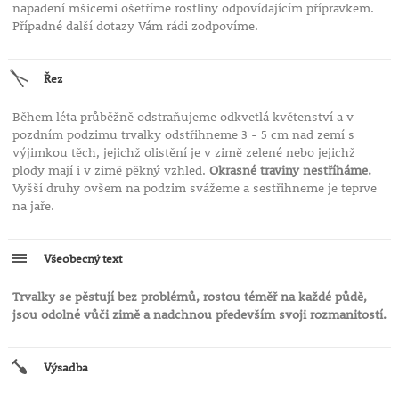
napadení mšicemi ošetříme rostliny odpovídajícím přípravkem.
Případné další dotazy Vám rádi zodpovíme.
Řez
Během léta průběžně odstraňujeme odkvetlá květenství a v
pozdním podzimu trvalky odstřihneme 3 - 5 cm nad zemí s
výjimkou těch, jejichž olistění je v zimě zelené nebo jejichž
plody mají i v zimě pěkný vzhled.
Okrasné traviny nestříháme.
Vyšší druhy ovšem na podzim svážeme a sestřihneme je teprve
na jaře.
Všeobecný text
Trvalky se pěstují bez problémů, rostou téměř na každé půdě,
jsou odolné vůči zimě a nadchnou především svoji rozmanitostí.
Výsadba