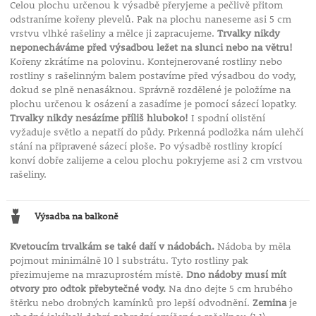
Celou plochu určenou k výsadbě přeryjeme a pečlivě přitom
odstraníme kořeny plevelů. Pak na plochu naneseme asi 5 cm
vrstvu vlhké rašeliny a mělce ji zapracujeme.
Trvalky nikdy
neponecháváme před výsadbou ležet na slunci nebo na větru!
Kořeny zkrátíme na polovinu. Kontejnerované rostliny nebo
rostliny s rašelinným balem postavíme před výsadbou do vody,
dokud se plně nenasáknou. Správně rozdělené je položíme na
plochu určenou k osázení a zasadíme je pomocí sázecí lopatky.
Trvalky nikdy nesázíme příliš hluboko!
I spodní olistění
vyžaduje světlo a nepatří do půdy. Prkenná podložka nám ulehčí
stání na připravené sázecí ploše. Po výsadbě rostliny kropící
konví dobře zalijeme a celou plochu pokryjeme asi 2 cm vrstvou
rašeliny.
Výsadba na balkoně
Kvetoucím trvalkám se také daří v nádobách.
Nádoba by měla
pojmout minimálně 10 l substrátu. Tyto rostliny pak
přezimujeme na mrazuprostém místě.
Dno nádoby musí mít
otvory pro odtok přebytečné vody.
Na dno dejte 5 cm hrubého
štěrku nebo drobných kamínků pro lepší odvodnění.
Zemina
je