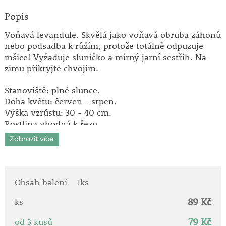
Popis
Voňavá levandule. Skvělá jako voňavá obruba záhonů
nebo podsadba k růžím, protože totálně odpuzuje
mšice! Vyžaduje sluníčko a mírný jarní sestřih. Na
zimu přikryjte chvojím.
Stanoviště: plné slunce.
Doba květu: červen - srpen.
Výška vzrůstu: 30 - 40 cm.
Rostlina vhodná k řezu.
Zobrazit více
Obsah balení
1ks
89 Kč
ks
79 Kč
od 3 kusů