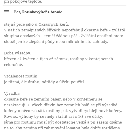
při pokojové teplotě.
Bez, Rozinkový keř a Aronie
stejná péče jako u Okrasných keřů.
V našich zeměpisných šířkách nepotřebují okrasné keře - zvláště
skupina opadavých - téměř žádnou péči. Zvláštní opatření proto
slouží jen ke zlepšení půdy nebo mikroklimatu zahrady.
Doba výsadby:
březen až květen a říjen až zámraz, rostliny v kontejnerech
celoročně.
Vzdálenost rostlin:
je různá, dle druhu, odrůdy a účelu použití.
Výsadba:
okrasné keře se zemním balem nebo v kontejneru se
nezakracují. U všech dřevin bez zemních balů se při výsadbě
kořeny o něco zakrátí, rostliny pak vytvoří rychleji nové kořeny.
Rovněž výhony by se měly zkrátit asi o 1/3 své délky.
Jáma pro rostlinu musí být dostatečně velká a při sázení dbáme
na to, aby zemina při zahrnování lopatou byla dobře rozdělena