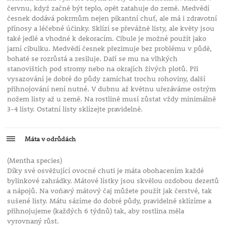
červnu, když začně být teplo, opět zatahuje do země. Medvědí
česnek dodává pokrmům nejen pikantní chuť, ale má i zdravotní
přínosy a léčebné účinky. Sklízí se převážně listy, ale květy jsou
také jedlé a vhodné k dekoracím. Cibule je možné použít jako
jarní cibulku. Medvědí česnek přezimuje bez problému v půdě,
bohatě se rozrůstá a zesiluje. Daří se mu na vlhkých
stanovištích pod stromy nebo na okrajích živých plotů. Při
vysazování je dobré do půdy zamíchat trochu rohoviny, další
přihnojování není nutné. V dubnu až květnu uřezáváme ostrým
nožem listy až u země. Na rostlině musí zůstat vždy minimálně
3-4 listy. Ostatní listy sklízejte pravidelně.
Máta v odrůdách
(Mentha species)
Díky své osvěžující ovocné chuti je máta obohacením každé
bylinkové zahrádky. Mátové lístky jsou skvělou ozdobou dezertů
a nápojů. Na voňavý mátový čaj můžete použít jak čerstvé, tak
sušené listy. Mátu sázíme do dobré půdy, pravidelně sklízíme a
přihnojujeme (každých 6 týdnů) tak, aby rostlina měla
vyrovnaný růst.