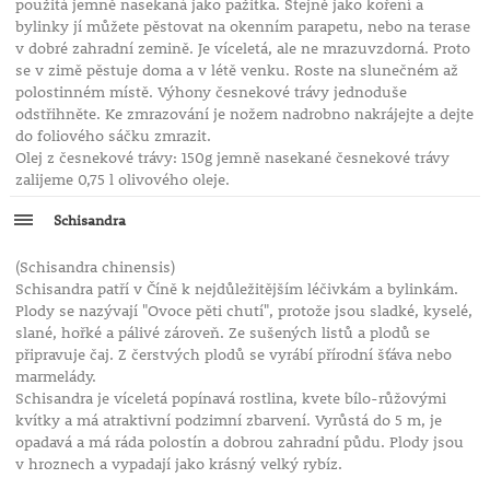
použitá jemně nasekaná jako pažitka. Stejně jako koření a
bylinky jí můžete pěstovat na okenním parapetu, nebo na terase
v dobré zahradní zemině. Je víceletá, ale ne mrazuvzdorná. Proto
se v zimě pěstuje doma a v létě venku. Roste na slunečném až
polostinném místě. Výhony česnekové trávy jednoduše
odstřihněte. Ke zmrazování je nožem nadrobno nakrájejte a dejte
do foliového sáčku zmrazit.
Olej z česnekové trávy: 150g jemně nasekané česnekové trávy
zalijeme 0,75 l olivového oleje.
Schisandra
(Schisandra chinensis)
Schisandra patří v Číně k nejdůležitějším léčivkám a bylinkám.
Plody se nazývají "Ovoce pěti chutí", protože jsou sladké, kyselé,
slané, hořké a pálivé zároveň. Ze sušených listů a plodů se
připravuje čaj. Z čerstvých plodů se vyrábí přírodní šťáva nebo
marmelády.
Schisandra je víceletá popínavá rostlina, kvete bílo-růžovými
kvítky a má atraktivní podzimní zbarvení. Vyrůstá do 5 m, je
opadavá a má ráda polostín a dobrou zahradní půdu. Plody jsou
v hroznech a vypadají jako krásný velký rybíz.