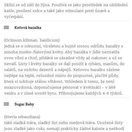
Sklízí se od září do října. Používá se jako prostředek na uklidnění
kašle, posílení srdce a také jako stimulant proti únavě a
vyčerpání.
Keřová bazalka
(Ocimum kiliman. basilicum)
Jedná se o robustní, víceletou a bujně rostou odrůdu bazalky s
mnoha modro-fialovými květy. Aby bazalka v jídle neztratila
svou vůni a chuť, přidává se zásadně vždy až nakonec a už se
nevaří. Listy i květy bazalky se dají použít k rybám, masům, do
salátů, na ozdobu dezertů a nápojů. Keřovou bazalku sázíme
nejlépe na teplé, osluněné místo do propustné, písčité půdy,
která si udržuje stálou vlhkost. Vzhledem k tomu, že není
mrazuvzdorná, doporučujeme pěstovat v květináči - v létě
venku a v zimě uvnitř bytu. Přihnojujeme každých 4-6 týdnů.
Sugar Baby
(Stevia rebaudiana)
také sladká tráva, sladký list nebo medová tráva. Usušené listy
jsou sladké jako cukr, nemají prakticky žádné kalorie a neškodí