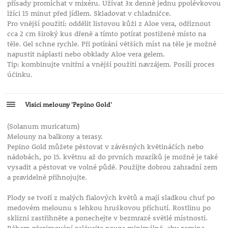
přísady promíchat v mixéru. Užívat 3x denně jednu ppolévkovou
lžíci 15 minut před jídlem. Skladovat v chladničce.
Pro vnější použití: oddělit listovou kůži z Aloe vera, odříznout
cca 2 cm široký kus dřeně a tímto potírat postižené místo na
těle. Gel schne rychle. Při potírání větších míst na těle je možné
napustit náplasti nebo obklady Aloe vera gelem.
Tip: kombinujte vnitřní a vnější použití navzájem. Posílí proces
účinku.
Visící melouny 'Pepino Gold'
(Solanum muricatum)
Melouny na balkony a terasy.
Pepino Gold můžete pěstovat v závěsných květináčích nebo
nádobách, po 15. květnu až do prvních mrazíků je možné je také
vysadit a pěstovat ve volné půdě. Použijte dobrou zahradní zem
a pravidelně přihnojujte.
Plody se tvoří z malých fialových květů a mají sladkou chuť po
medovém melounu s lehkou hruškovou příchutí. Rostlinu po
sklizni zastřihněte a ponechejte v bezmrazé světlé místnosti.