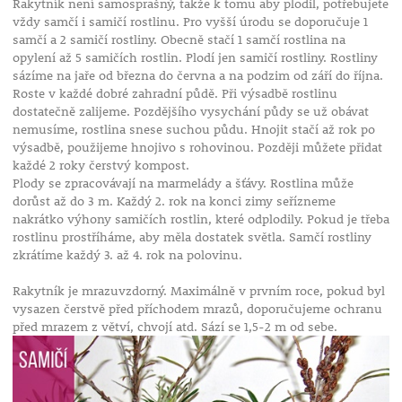
Rakytník není samosprašný, takže k tomu aby plodil, potřebujete
vždy samčí i samičí rostlinu. Pro vyšší úrodu se doporučuje 1
samčí a 2 samičí rostliny. Obecně stačí 1 samčí rostlina na
opylení až 5 samičích rostlin. Plodí jen samičí rostliny. Rostliny
sázíme na jaře od března do června a na podzim od září do října.
Roste v každé dobré zahradní půdě. Při výsadbě rostlinu
dostatečně zalijeme. Pozdějšího vysychání půdy se už obávat
nemusíme, rostlina snese suchou půdu. Hnojit stačí až rok po
výsadbě, použijeme hnojivo s rohovinou. Později můžete přidat
každé 2 roky čerstvý kompost.
Plody se zpracovávají na marmelády a šťávy. Rostlina může
dorůst až do 3 m. Každý 2. rok na konci zimy seřízneme
nakrátko výhony samičích rostlin, které odplodily. Pokud je třeba
rostlinu prostříháme, aby měla dostatek světla. Samčí rostliny
zkrátíme každý 3. až 4. rok na polovinu.
Rakytník je mrazuvzdorný. Maximálně v prvním roce, pokud byl
vysazen čerstvě před příchodem mrazů, doporučujeme ochranu
před mrazem z větví, chvojí atd. Sází se 1,5-2 m od sebe.