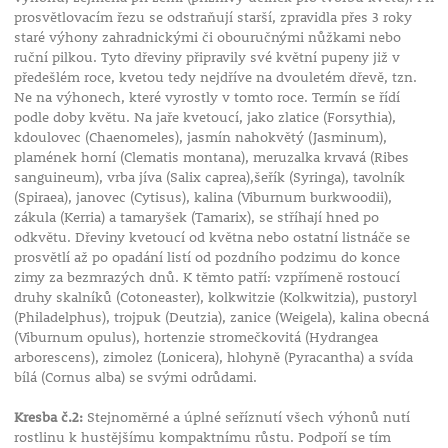
prosvětlovacím řezu se odstraňují starší, zpravidla přes 3 roky
staré výhony zahradnickými či obouručnými nůžkami nebo
ruční pilkou. Tyto dřeviny připravily své květní pupeny již v
předešlém roce, kvetou tedy nejdříve na dvouletém dřevě, tzn.
Ne na výhonech, které vyrostly v tomto roce. Termín se řídí
podle doby květu. Na jaře kvetoucí, jako zlatice (Forsythia),
kdoulovec (Chaenomeles), jasmín nahokvětý (Jasminum),
plamének horní (Clematis montana), meruzalka krvavá (Ribes
sanguineum), vrba jíva (Salix caprea),šeřík (Syringa), tavolník
(Spiraea), janovec (Cytisus), kalina (Viburnum burkwoodii),
zákula (Kerria) a tamaryšek (Tamarix), se stříhají hned po
odkvětu. Dřeviny kvetoucí od května nebo ostatní listnáče se
prosvětlí až po opadání listí od pozdního podzimu do konce
zimy za bezmrazých dnů. K těmto patří: vzpřímeně rostoucí
druhy skalníků (Cotoneaster), kolkwitzie (Kolkwitzia), pustoryl
(Philadelphus), trojpuk (Deutzia), zanice (Weigela), kalina obecná
(Viburnum opulus), hortenzie stromečkovitá (Hydrangea
arborescens), zimolez (Lonicera), hlohyně (Pyracantha) a svída
bílá (Cornus alba) se svými odrůdami.
Kresba č.2:
Stejnoměrné a úplné seříznutí všech výhonů nutí
rostlinu k hustějšímu kompaktnímu růstu. Podpoří se tím