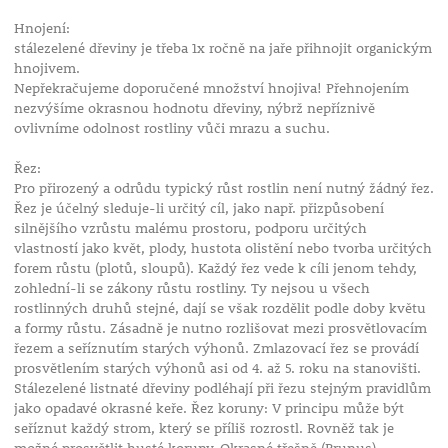
Hnojení:
stálezelené dřeviny je třeba 1x ročně na jaře přihnojit organickým
hnojivem.
Nepřekračujeme doporučené množství hnojiva! Přehnojením
nezvýšíme okrasnou hodnotu dřeviny, nýbrž nepříznivě
ovlivníme odolnost rostliny vůči mrazu a suchu.
Řez:
Pro přirozený a odrůdu typický růst rostlin není nutný žádný řez.
Řez je účelný sleduje-li určitý cíl, jako např. přizpůsobení
silnějšího vzrůstu malému prostoru, podporu určitých
vlastností jako květ, plody, hustota olistění nebo tvorba určitých
forem růstu (plotů, sloupů). Každý řez vede k cíli jenom tehdy,
zohlední-li se zákony růstu rostliny. Ty nejsou u všech
rostlinných druhů stejné, dají se však rozdělit podle doby květu
a formy růstu. Zásadně je nutno rozlišovat mezi prosvětlovacím
řezem a seříznutím starých výhonů. Zmlazovací řez se provádí
prosvětlením starých výhonů asi od 4. až 5. roku na stanovišti.
Stálezelené listnaté dřeviny podléhají při řezu stejným pravidlům
jako opadavé okrasné keře. Řez koruny: V principu může být
seříznut každý strom, který se příliš rozrostl. Rovněž tak je