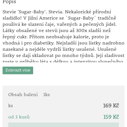
Popis
Stevie 'Sugar-Baby'. Stevia. Nekalorické přírodní
sladidlo! V Jižní Americe se ´Sugar-Baby´ tradičně
používá ke slazení čaje, vařených a pečených jídel.
Látky obsažené ve stevii jsou až 300x sladší než
řepný cukr. Přitom neobsahuje kalorie, proto je
vhodná i pro diabetiky. Nejsladší jsou lístky nadrobno
nasekané a nejdéle vydrží lístky usušené. Usušené
lístky se dají skladovat po mnoho týdnů. Její sladivost
roste v průběhu léta s délkou a intenzitou slunečního
svitu. Stevie je teplomilná rostlina. V létě ji můžete
Zobrazit více
pěstovat venku, ale nesnáší teploty pod 10°C. Na
podzim ji přeneste do tepla a na světlo. Zasíláme v
květináči.
Obsah balení
1ks
Přírodní cukr - sladký - zdravý - čistě přírodní!
169 Kč
Nejsladší je teprve když je jemně nasekaná.
ks
Ideální pro diabetiky!
159 Kč
od 3 kusů
Jeden malý lístek do šálku - a Váš čaj je oslazen!