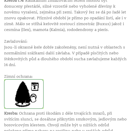
Kresba č.4:
Radikálním zmlazovacím řezem mohou být
donuceny přestárlé, silně vzrostlé nebo vyholené dřeviny k
novému vyrašení, zejména při zemi. Takový řez se dá po řadě let
znovu opakovat. Příznivé období je přímo po opadání listí, ale i v
zimě. Málo se stříhá keřovitě rostoucí zimostráz (Buxus) jakož i
cesmína (Ilex), mamota (Kalmia), rododendrony a pieris.
Zavlažování:
Jsou-li okrasné keře dobře zakořeněny, není nutná v oblastech s
normálními srážkami další závlaha. V případě písčitých nebo
štěrkovitých půd a dlouhého období sucha zavlažujeme každých
14 dní.
Zimní ochrana:
Kresba:
Ochrana proti škodám z déle trvajících mrazů, při
svítícím slunci, se dosáhne přikrytím smrkovým, jedlovým nebo
borovicovým klestem. Chvojí může být u nižších odrůd
položeno přímo nahoru na rostlinu nebo u vyšších odrůd