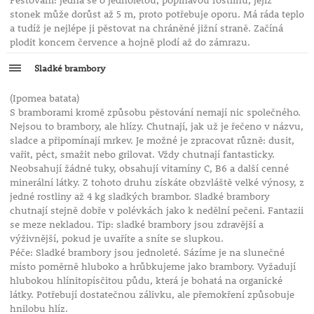
Pěstování: jedná se o jednoletou, popínavou rostlinu, jejíž
stonek může dorůst až 5 m, proto potřebuje oporu. Má ráda teplo
a tudíž je nejlépe ji pěstovat na chráněné jižní straně. Začíná
plodit koncem července a hojně plodí až do zámrazu.
Sladké brambory
(Ipomea batata)
S bramborami kromě způsobu pěstování nemají nic společného.
Nejsou to brambory, ale hlízy. Chutnají, jak už je řečeno v názvu,
sladce a připomínají mrkev. Je možné je zpracovat různě: dusit,
vařit, péct, smažit nebo grilovat. Vždy chutnají fantasticky.
Neobsahují žádné tuky, obsahují vitamíny C, B6 a další cenné
minerální látky. Z tohoto druhu získáte obzvláště velké výnosy, z
jedné rostliny až 4 kg sladkých brambor. Sladké brambory
chutnají stejně dobře v polévkách jako k nedělní pečeni. Fantazii
se meze nekladou. Tip: sladké brambory jsou zdravější a
výživnější, pokud je uvaříte a sníte se slupkou.
Péče: Sladké brambory jsou jednoleté. Sázíme je na slunečné
místo poměrně hluboko a hrůbkujeme jako brambory. Vyžadují
hlubokou hlínitopísčitou půdu, která je bohatá na organické
látky. Potřebují dostatečnou zálivku, ale přemokření způsobuje
hnilobu hlíz.