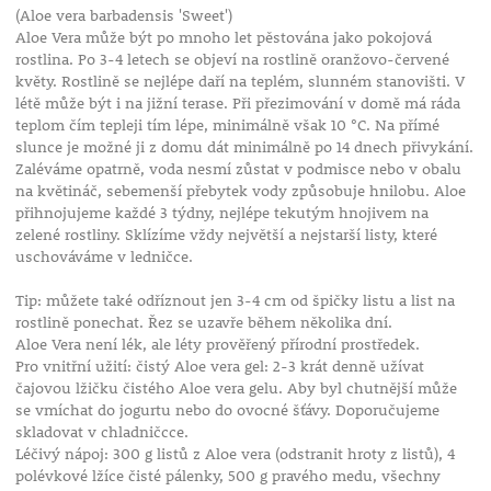
(Aloe vera barbadensis 'Sweet')
Aloe Vera může být po mnoho let pěstována jako pokojová
rostlina. Po 3-4 letech se objeví na rostlině oranžovo-červené
květy. Rostlině se nejlépe daří na teplém, slunném stanovišti. V
létě může být i na jižní terase. Při přezimování v domě má ráda
teplom čím tepleji tím lépe, minimálně však 10 °C. Na přímé
slunce je možné ji z domu dát minimálně po 14 dnech přivykání.
Zaléváme opatrně, voda nesmí zůstat v podmisce nebo v obalu
na květináč, sebemenší přebytek vody způsobuje hnilobu. Aloe
přihnojujeme každé 3 týdny, nejlépe tekutým hnojivem na
zelené rostliny. Sklízíme vždy největší a nejstarší listy, které
uschováváme v ledničce.
Tip: můžete také odříznout jen 3-4 cm od špičky listu a list na
rostlině ponechat. Řez se uzavře během několika dní.
Aloe Vera není lék, ale léty prověřený přírodní prostředek.
Pro vnitřní užití: čistý Aloe vera gel: 2-3 krát denně užívat
čajovou lžičku čistého Aloe vera gelu. Aby byl chutnější může
se vmíchat do jogurtu nebo do ovocné šťávy. Doporučujeme
skladovat v chladničcce.
Léčivý nápoj: 300 g listů z Aloe vera (odstranit hroty z listů), 4
polévkové lžíce čisté pálenky, 500 g pravého medu, všechny