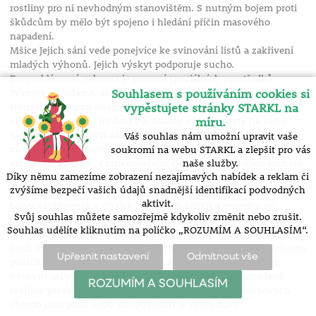
rostliny pro ni nevhodným stanovištěm. S nutným bojem proti
škůdcům by mělo být spojeno i hledání příčin masového
napadení.
Mšice Jejich sání vede ponejvíce ke svinování listů a zakřivení
mladých výhonů. Jejich výskyt podporuje sucho.
Bezproblémová ochrana je pomocí speciálních prostředků.
Souhlasem s používáním cookies si
Přípravky střídáme, abychom předešli vytvoření rezistence.
vypěstujete stránky STARKL na
Housenky hmyzu Snadno zjistitelné na místech žíru, při
míru.
silnějším napadení mohou být ožrány všechny listy na větvi
nebo celé partie větví až na listová žebra. Většinou housenky
Váš souhlas nám umožní upravit vaše
zůstávají v 1. vývojovém stádiu společně v hnízdech na
soukromí na webu STARKL a zlepšit pro vás
naše služby.
vrcholech výhonů, často opředeny. Odstranění a spálení vrcholů
Díky němu zamezíme zobrazení nezajímavých nabídek a reklam či
výhonů je nejúčinnější, nejlevnější a nejzdravější způsob
zvýšíme bezpečí vašich údajů snadnější identifikací podvodných
ochrany.
aktivit.
Larvy vzpřímenek a vrtalek Na listech šeříku a cesmíny se
Svůj souhlas můžete samozřejmě kdykoliv změnit nebo zrušit.
objevují nažloutlé, později nahnědlé požerové chodbičky nebo
Souhlas udělíte kliknutím na políčko „ROZUMÍM A SOUHLASÍM“.
jako nehet palce velké požerové ostrůvky larev žijících uvnitř
listů, které při silném napadení vedou až k jejich opadu. Ochrana
Upřesnit nastavení
Odmítnout vše
postřikem systémovými prostředky proti hmyzu při prvním
výskytu asi v polovině května, v předchozím roce napadené
ROZUMÍM A SOUHLASÍM
rostliny preventivně ošetříme už v předjaří.Výskyt houbových
chorob jako padlí nebo strupovitosti je velmi řídký.