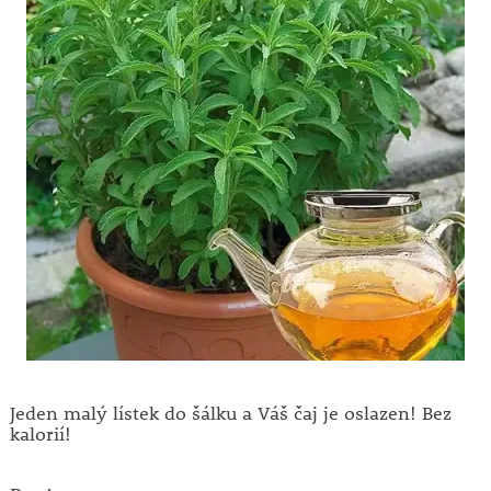
Jeden malý lístek do šálku a Váš čaj je oslazen! Bez
kalorií!