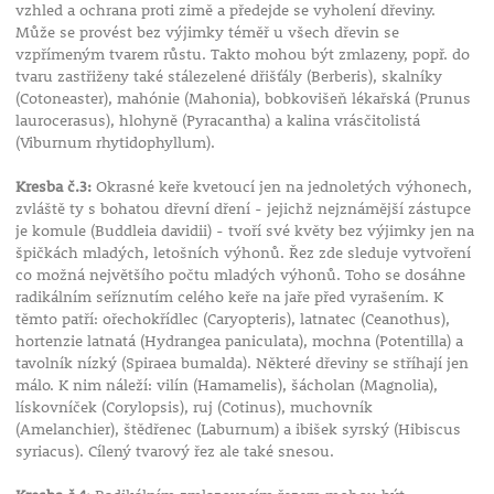
vzhled a ochrana proti zimě a předejde se vyholení dřeviny.
Může se provést bez výjimky téměř u všech dřevin se
vzpřímeným tvarem růstu. Takto mohou být zmlazeny, popř. do
tvaru zastřiženy také stálezelené dřišťály (Berberis), skalníky
(Cotoneaster), mahónie (Mahonia), bobkovišeň lékařská (Prunus
laurocerasus), hlohyně (Pyracantha) a kalina vrásčitolistá
(Viburnum rhytidophyllum).
Kresba č.3:
Okrasné keře kvetoucí jen na jednoletých výhonech,
zvláště ty s bohatou dřevní dření - jejichž nejznámější zástupce
je komule (Buddleia davidii) - tvoří své květy bez výjimky jen na
špičkách mladých, letošních výhonů. Řez zde sleduje vytvoření
co možná největšího počtu mladých výhonů. Toho se dosáhne
radikálním seříznutím celého keře na jaře před vyrašením. K
těmto patří: ořechokřídlec (Caryopteris), latnatec (Ceanothus),
hortenzie latnatá (Hydrangea paniculata), mochna (Potentilla) a
tavolník nízký (Spiraea bumalda). Některé dřeviny se stříhají jen
málo. K nim náleží: vilín (Hamamelis), šácholan (Magnolia),
lískovníček (Corylopsis), ruj (Cotinus), muchovník
(Amelanchier), štědřenec (Laburnum) a ibišek syrský (Hibiscus
syriacus). Cílený tvarový řez ale také snesou.