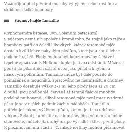
V září/říjnu před prvními mrazíky vyryjeme celou rostlinu a
sklidíme sladké brambory.
Stromové rajče Tamarillo
(Cyphomandra betacea, Syn. Solanum betaceum)
S rajčetem nemá nic společné kromě toho, že stejně jako rajče a
brambory patří do čeledi lilkovitých. Název Stromové rajče
dostalo kvůli lehce nakyslým plodům, které jsou chutí lehce
podobné rajčeti. Plody mohou být konzumovány čerstvé i
tepelně zpracované. Hořkou slupku je třeba odstranit. Může se
použít do pikantních salátů nebo jako příloha k rybím a
masovým pokrmům. Tamarillo může být dále použito do
pomazánek a moučníků, zpracováno na marmeládu a chutney.
Tamarillo dosahuje výšky 2-3 m, jeho plody jsou až 20 cm
dlouhé. Jsou podlouhlé, červené až temně fialové mnohdy
podelně pruhované. Jelikož Stromové rajče není mrazuvzdorné
pěstuje se v našich podmínkách v nádobách. Tamarillo
potřebuje lehkou, výživnou půdu, kterou je třeba udržovat
vlhkou. Pokud je umístíte na slunečné, před větrem chráněné
stanoviště, můžete již druhý rok po výsadbě sklízet první plody.
K přezimování mu stačí 5 °C, mladé rostliny mohou přezimovat