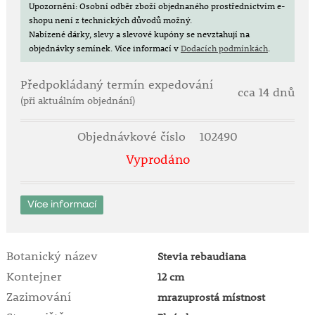
Upozornění: Osobní odběr zboží objednaného prostřednictvím e-
shopu není z technických důvodů možný.
Nabízené dárky, slevy a slevové kupóny se nevztahují na
objednávky semínek.
Více informací v
Dodacích podmínkách
.
Předpokládaný termín expedování
cca 14 dnů
(při aktuálním objednání)
Objednávkové číslo
102490
Vyprodáno
Více informací
Botanický název
Stevia rebaudiana
Kontejner
12 cm
Zazimování
mrazuprostá místnost