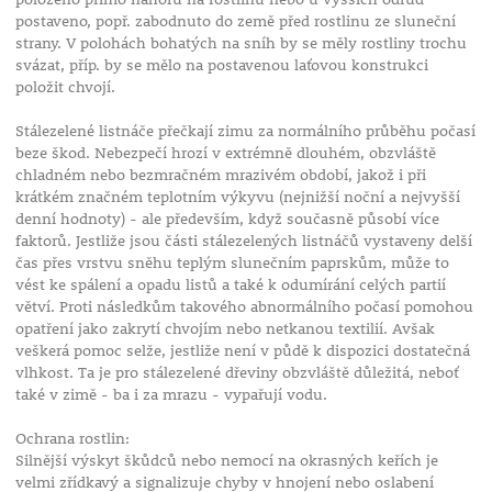
postaveno, popř. zabodnuto do země před rostlinu ze sluneční
strany. V polohách bohatých na sníh by se měly rostliny trochu
svázat, příp. by se mělo na postavenou laťovou konstrukci
položit chvojí.
Stálezelené listnáče přečkají zimu za normálního průběhu počasí
beze škod. Nebezpečí hrozí v extrémně dlouhém, obzvláště
chladném nebo bezmračném mrazivém období, jakož i při
krátkém značném teplotním výkyvu (nejnižší noční a nejvyšší
denní hodnoty) - ale především, když současně působí více
faktorů. Jestliže jsou části stálezelených listnáčů vystaveny delší
čas přes vrstvu sněhu teplým slunečním paprskům, může to
vést ke spálení a opadu listů a také k odumírání celých partií
větví. Proti následkům takového abnormálního počasí pomohou
opatření jako zakrytí chvojím nebo netkanou textilií. Avšak
veškerá pomoc selže, jestliže není v půdě k dispozici dostatečná
vlhkost.
Ta je pro stálezelené dřeviny obzvláště důležitá, neboť
také v zimě - ba i za mrazu - vypařují vodu.
Ochrana rostlin:
Silnější výskyt škůdců nebo nemocí na okrasných keřích je
velmi zřídkavý a signalizuje chyby v hnojení nebo oslabení