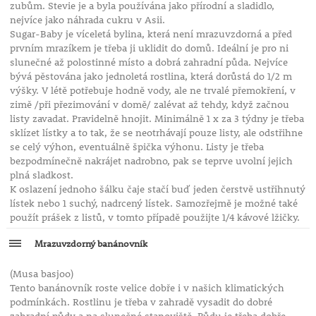
zubům. Stevie je a byla používána jako přírodní a sladidlo,
nejvíce jako náhrada cukru v Asii.
Sugar-Baby je víceletá bylina, která není mrazuvzdorná a před
prvním mrazíkem je třeba ji uklidit do domů. Ideální je pro ni
slunečné až polostinné místo a dobrá zahradní půda. Nejvíce
bývá pěstována jako jednoletá rostlina, která dorůstá do 1/2 m
výšky. V létě potřebuje hodně vody, ale ne trvalé přemokření, v
zimě /při přezimování v domě/ zalévat až tehdy, když začnou
listy zavadat. Pravidelně hnojit. Minimálně 1 x za 3 týdny je třeba
sklízet lístky a to tak, že se neotrhávají pouze listy, ale odstřihne
se celý výhon, eventuálně špička výhonu. Listy je třeba
bezpodmínečně nakrájet nadrobno, pak se teprve uvolní jejich
plná sladkost.
K oslazení jednoho šálku čaje stačí buď jeden čerstvě ustřihnutý
lístek nebo 1 suchý, nadrcený lístek. Samozřejmě je možné také
použít prášek z listů, v tomto případě použijte 1/4 kávové lžičky.
Mrazuvzdorný banánovník
(Musa basjoo)
Tento banánovník roste velice dobře i v našich klimatických
podmínkách. Rostlinu je třeba v zahradě vysadit do dobré