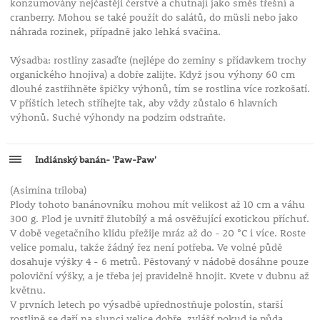
konzumovány nejčastěji čerstvé a chutnají jako směs třešní a
cranberry. Mohou se také použít do salátů, do müsli nebo jako
náhrada rozinek, případně jako lehká svačina.
Výsadba: rostliny zasaďte (nejlépe do zeminy s přídavkem trochy
organického hnojiva) a dobře zalijte. Když jsou výhony 60 cm
dlouhé zastřihněte špičky výhonů, tím se rostlina více rozkošatí.
V příštích letech stříhejte tak, aby vždy zůstalo 6 hlavních
výhonů. Suché výhondy na podzim odstraňte.
Indiánský banán- 'Paw-Paw'
(Asimina triloba)
Plody tohoto banánovníku mohou mít velikost až 10 cm a váhu
300 g. Plod je uvnitř žlutobílý a má osvěžující exotickou příchuť.
V době vegetačního klidu přežije mráz až do - 20 °C i více. Roste
velice pomalu, takže žádný řez není potřeba. Ve volné půdě
dosahuje výšky 4 - 6 metrů. Pěstovaný v nádobě dosáhne pouze
poloviční výšky, a je třeba jej pravidelně hnojit. Kvete v dubnu až
květnu.
V prvních letech po výsadbě upřednostňuje polostín, starší
rostlině se daří na slunci velice dobře, zvlášť pokud je půda