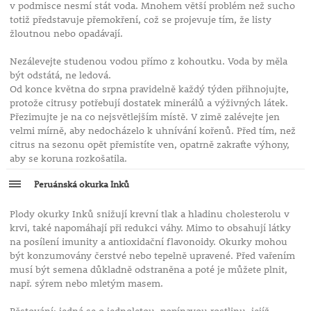
v podmisce nesmí stát voda. Mnohem větší problém než sucho
totiž představuje přemokření, což se projevuje tím, že listy
žloutnou nebo opadávají.
Nezálevejte studenou vodou přímo z kohoutku. Voda by měla
být odstátá, ne ledová.
Od konce května do srpna pravidelně každý týden přihnojujte,
protože citrusy potřebují dostatek minerálů a výživných látek.
Přezimujte je na co nejsvětlejším místě. V zimě zalévejte jen
velmi mírně, aby nedocházelo k uhnívání kořenů. Před tím, než
citrus na sezonu opět přemistíte ven, opatrně zakraťte výhony,
aby se koruna rozkošatila.
Peruánská okurka Inků
Plody okurky Inků snižují krevní tlak a hladinu cholesterolu v
krvi, také napomáhají při redukci váhy. Mimo to obsahují látky
na posílení imunity a antioxidační flavonoidy. Okurky mohou
být konzumovány čerstvé nebo tepelně upravené. Před vařením
musí být semena důkladně odstraněna a poté je můžete plnit,
např. sýrem nebo mletým masem.