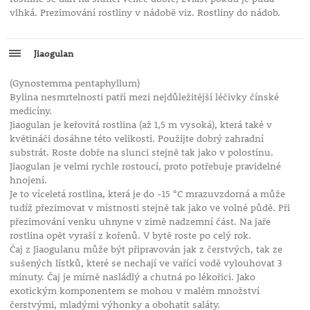
vlhká. Prezimování rostliny v nádobě viz. Rostliny do nádob.
Jiaogulan
(Gynostemma pentaphyllum)
Bylina nesmrtelnosti patří mezi nejdůležitější léčivky čínské
medicíny.
Jiaogulan je keřovitá rostlina (až 1,5 m vysoká), která také v
květináči dosáhne této velikosti. Použijte dobrý zahradní
substrát. Roste dobře na slunci stejně tak jako v polostínu.
Jiaogulan je velmi rychle rostoucí, proto potřebuje pravidelné
hnojení.
Je to víceletá rostlina, která je do -15 °C mrazuvzdorná a může
tudíž přezimovat v místnosti stejně tak jako ve volné půdě. Při
přezimování venku uhnyne v zimě nadzemní část. Na jaře
rostlina opět vyraší z kořenů. V bytě roste po celý rok.
Čaj z Jiaogulanu může být připravován jak z čerstvých, tak ze
sušených lístků, které se nechají ve vařící vodě vylouhovat 3
minuty. Čaj je mírně nasládlý a chutná po lékořici. Jako
exotickým komponentem se mohou v malém množství
čerstvými, mladými výhonky a obohatit saláty.