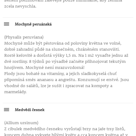
Během přezimování zalévejte pouze minimálně, aby zemina
zcela nevyschla.
Mochyně peruánská
(Physalis peruviana)
Mochyně může být pěstována od poloviny května ve volné,
dobré zahradní půdě na slunečném, chráněném stanovišti.
Rostě keřovitě a dorůstá výšky 1,5 m. Na 1 m2 vysaďte jednu až
dvě rostliny. 8 týdnů po výsadbě začněte přihnojovat tekutým
hnojivem. Mochyně není mrazuvzdorná!
Plody jsou bohaté na vitamíny, a jejich sladkokyselá chuť
připomíná směs ananasu a angreštu. Konzumují se erstvé. Jsou
vhodné do salátů, lze je sušit i zpracovat na kompoty a
marmelády.
Medvědí česnek
(Allium ursinum)
Z cibulek medvědího česneku vyrůstají brzy na jaře trsy listů,
koncem dubna vykvete bílými květy a cca koncem května až v