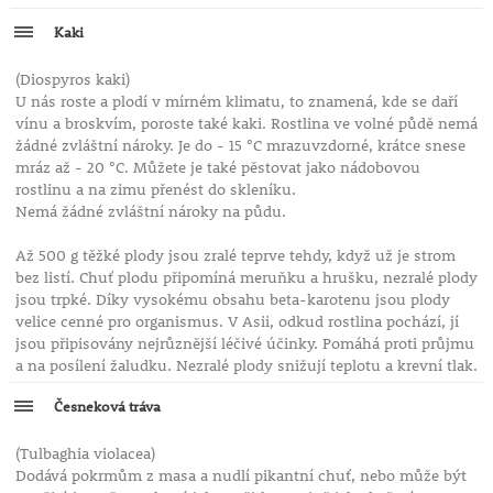
Kaki
(Diospyros kaki)
U nás roste a plodí v mírném klimatu, to znamená, kde se daří
vínu a broskvím, poroste také kaki. Rostlina ve volné půdě nemá
žádné zvláštní nároky. Je do - 15 °C mrazuvzdorné, krátce snese
mráz až - 20 °C. Můžete je také pěstovat jako nádobovou
rostlinu a na zimu přenést do skleníku.
Nemá žádné zvláštní nároky na půdu.
Až 500 g těžké plody jsou zralé teprve tehdy, když už je strom
bez listí. Chuť plodu připomíná meruňku a hrušku, nezralé plody
jsou trpké. Díky vysokému obsahu beta-karotenu jsou plody
velice cenné pro organismus. V Asii, odkud rostlina pochází, jí
jsou připisovány nejrůznější léčivé účinky. Pomáhá proti průjmu
a na posílení žaludku. Nezralé plody snižují teplotu a krevní tlak.
Česneková tráva
(Tulbaghia violacea)
Dodává pokrmům z masa a nudlí pikantní chuť, nebo může být