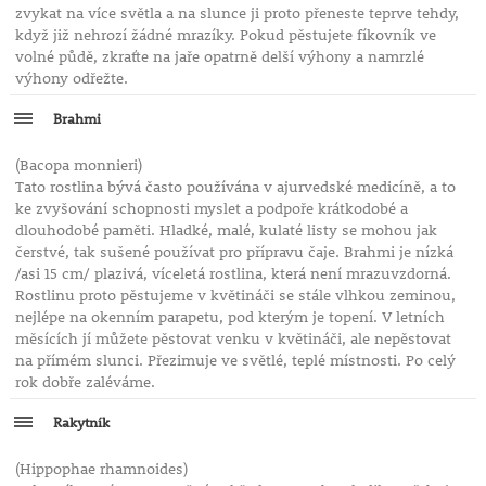
zvykat na více světla a na slunce ji proto přeneste teprve tehdy,
když již nehrozí žádné mrazíky. Pokud pěstujete fíkovník ve
volné půdě, zkraťte na jaře opatrně delší výhony a namrzlé
výhony odřežte.
Brahmi
(Bacopa monnieri)
Tato rostlina bývá často používána v ajurvedské medicíně, a to
ke zvyšování schopnosti myslet a podpoře krátkodobé a
dlouhodobé paměti. Hladké, malé, kulaté listy se mohou jak
čerstvé, tak sušené používat pro přípravu čaje. Brahmi je nízká
/asi 15 cm/ plazivá, víceletá rostlina, která není mrazuvzdorná.
Rostlinu proto pěstujeme v květináči se stále vlhkou zeminou,
nejlépe na okenním parapetu, pod kterým je topení. V letních
měsících jí můžete pěstovat venku v květináči, ale nepěstovat
na přímém slunci. Přezimuje ve světlé, teplé místnosti. Po celý
rok dobře zaléváme.
Rakytník
(Hippophae rhamnoides)