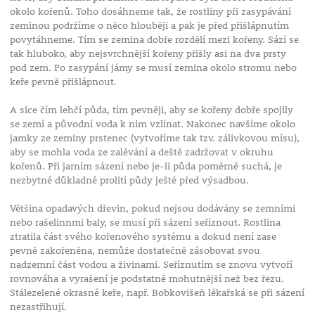
okolo kořenů. Toho dosáhneme tak, že rostliny při zasypávání
zeminou podržíme o něco hlouběji a pak je před přišlápnutím
povytáhneme. Tím se zemina dobře rozdělí mezi kořeny. Sází se
tak hluboko, aby nejsvrchnější kořeny přišly asi na dva prsty
pod zem. Po zasypání jámy se musí zemina okolo stromu nebo
keře pevně přišlápnout.
A sice čím lehčí půda, tím pevněji, aby se kořeny dobře spojily
se zemí a původní voda k nim vzlínat. Nakonec navšíme okolo
jamky ze zeminy prstenec (vytvoříme tak tzv. zálivkovou mísu),
aby se mohla voda ze zalévání a deště zadržovat v okruhu
kořenů. Při jarním sázení nebo je-li půda poměrně suchá, je
nezbytné důkladné prolití půdy ještě před výsadbou.
Většina opadavých dřevin, pokud nejsou dodávány se zemními
nebo rašelinnmi baly, se musí při sázení seříznout. Rostlina
ztratila část svého kořenového systému a dokud není zase
pevně zakořeněna, nemůže dostatečně zásobovat svou
nadzemní část vodou a živinami. Seříznutím se znovu vytvoří
rovnováha a vyrašení je podstatně mohutnější než bez řezu.
Stálezelené okrasné keře, např. Bobkovišeň lékařská se při sázení
nezastřihují.