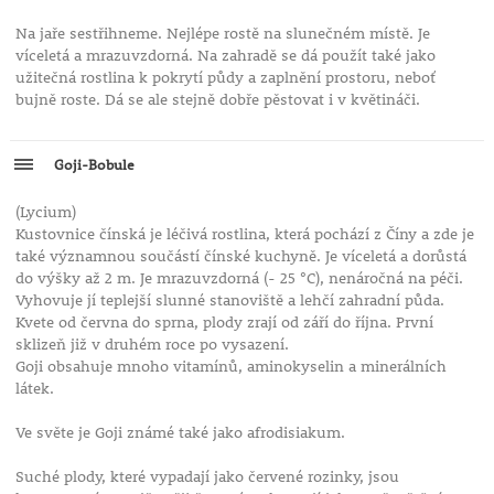
Na jaře sestřihneme. Nejlépe rostě na slunečném místě. Je
víceletá a mrazuvzdorná. Na zahradě se dá použít také jako
užitečná rostlina k pokrytí půdy a zaplnění prostoru, neboť
bujně roste. Dá se ale stejně dobře pěstovat i v květináči.
Goji-Bobule
(Lycium)
Kustovnice čínská je léčivá rostlina, která pochází z Číny a zde je
také významnou součástí čínské kuchyně. Je víceletá a dorůstá
do výšky až 2 m. Je mrazuvzdorná (- 25 °C), nenáročná na péči.
Vyhovuje jí teplejší slunné stanoviště a lehčí zahradní půda.
Kvete od června do sprna, plody zrají od září do října. První
sklizeň již v druhém roce po vysazení.
Goji obsahuje mnoho vitamínů, aminokyselin a minerálních
látek.
Ve světe je Goji známé také jako afrodisiakum.
Suché plody, které vypadají jako červené rozinky, jsou