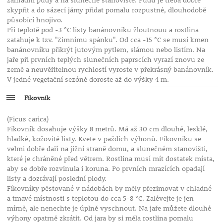
zahradní půdy a na slunečné stanoviště. Půdu je třeba dobře
zkypřit a do sázecí jámy přidat pomalu rozpustné, dlouhodobě
působící hnojivo.
Při teplotě pod -3 °C listy banánovníku žloutnouu a rostlina
zatahuje k tzv. "Zimnímu spánku". Od cca -15 °C se musí kmen
banánovníku přikrýt jutovým pytlem, slámou nebo listím. Na
jaře při prvních teplých slunečních paprscích vyrazí znovu ze
země a neuvěřitelnou rychlostí vyroste v překrásný banánovník.
V jedné vegetační sezóně doroste až do výšky 4 m.
Fíkovník
(Ficus carica)
Fíkovník dosahuje výšky 8 metrů. Má až 30 cm dlouhé, lesklé,
hladké, kožovité listy. Kvete v paždích výhonů. Fíkovníku se
velmi dobře daří na jižní straně domu, a slunečném stanovišti,
které je chráněné před větrem. Rostlina musí mít dostatek místa,
aby se dobře rozvinula i koruna. Po prvních mrazících opadají
listy a dozrávají poslední plody.
Fíkovníky pěstované v nádobách by měly přezimovat v chladné
a tmavé místnosti s teplotou do cca 5-8 °C. Zalévejte je jen
mírně, ale nenechte je úplně vyschnout. Na jaře můžete dlouhé
výhony opatrně zkrátit. Od jara by si měla rostlina pomalu