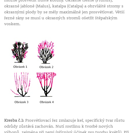
možné prosvětlit husté koruny. Okrasné třešně (Prunus),
okrasné jabloně (Malus), katalpa (Catalpa) a obzvláště stromy s
okrasnými plody by se měly maximálně jen prosvětlovat. Větší
řezné rány se musí u okrasných stromů ošetřit štěpařským
voskem.
Kresba č.1:
Prosvětlovací řez zmlazuje keř, specifický tvar růstu
odrůdy zůstává zachován. Nutí rostlinu k tvorbě nových
výhonů, zejména při zemi (příznivý účinek pro tvorbu květů). Při