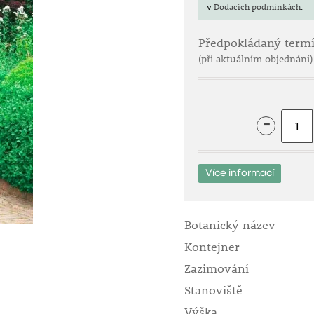
v
Dodacích podmínkách
.
Předpokládaný term
(při aktuálním objednání)
-
Více informací
Botanický název
Kontejner
Zazimování
Stanoviště
Výška