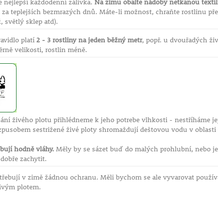
e nejlepší každodenní zálivka.
Na zimu obalte nádoby netkanou textili
e za teplejších bezmrazých dnů. Máte-li možnost, chraňte rostlinu p
, světlý sklep atd).
avidlo platí
2 - 3 rostliny na jeden běžný metr
, popř. u dvouřadých živý
rně velikosti, rostlin méně.
hání živého plotu přihlédneme k jeho potrebe vlhkosti - nestříháme j
zpusobem sestrižené živé ploty shromaždují deštovou vodu v oblasti
ebují hodně vláhy.
Měly by se sázet buď do malých prohlubní, nebo je p
dobře zachytit.
otřebují v zimě žádnou ochranu. Měli bychom se ale vyvarovat použí
živým plotem.