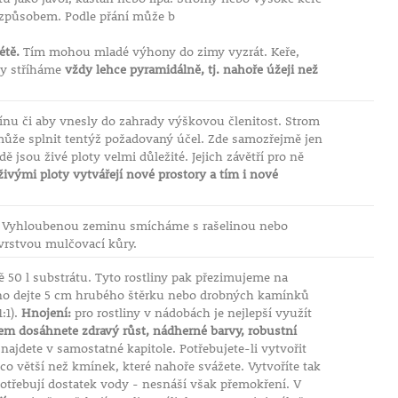
m způsobem. Podle přání může b
étě.
Tím mohou mladé výhony do zimy vyzrát. Keře,
oty stříháme
vždy lehce pyramidálně, tj. nahoře úžeji než
tínu či aby vnesly do zahrady výškovou členitost. Strom
ůže splnit tentýž požadovaný účel. Zde samozřejmě jen
 jsou živé ploty velmi důležité. Jejich závětří pro ně
ivými ploty vytvářejí nové prostory a tím i nové
Vyhloubenou zeminu smícháme s rašelinou nebo
vrstvou mulčovací kůry.
0 l substrátu. Tyto rostliny pak přezimujeme na
o dejte 5 cm hrubého štěrku nebo drobných kamínků
:1).
Hnojení:
pro rostliny v nádobách je nejlepší využít
em dosáhnete zdravý růst, nádherné barvy, robustní
ajdete v samostatné kapitole. Potřebujete-li vytvořit
o větší než kmínek, které nahoře svážete. Vytvoříte tak
y potřebují dostatek vody - nesnáší však přemokření. V