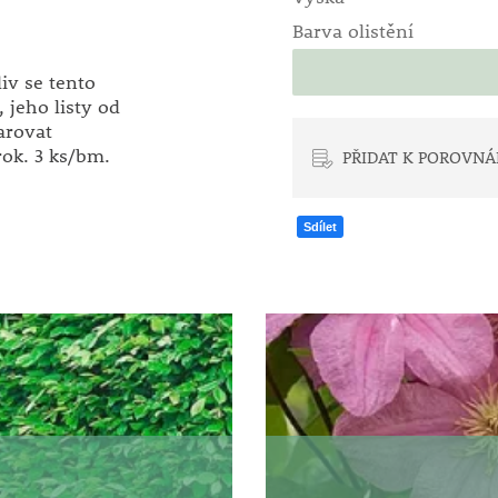
Barva olistění
iv se tento
, jeho listy od
arovat
rok. 3 ks/bm.
PŘIDAT K POROVNÁ
Sdílet