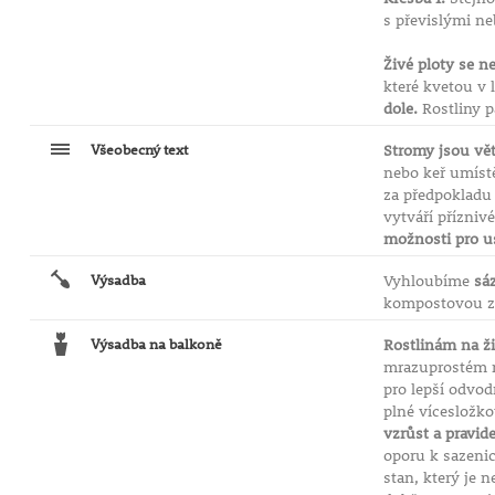
s převislými n
Živé ploty se ne
které kvetou v 
dole.
Rostliny p
Všeobecný text
Stromy jsou vět
nebo keř umíst
za předpokladu 
vytváří přízniv
možnosti pro u
Výsadba
Vyhloubíme
sá
kompostovou ze
Výsadba na balkoně
Rostlinám na ži
mrazuprostém 
pro lepší odvo
plné vícesložko
vzrůst a pravid
oporu k sazenic
stan, který je 