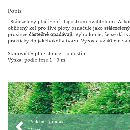
Popis
´Stálezelený ptačí zob´. Ligustrum ovalifolium. Ačkol
oblíbený keř pro živé ploty označuje jako
stálezelený
prosince
částečně opadávají
. Výhodou je, že se dá tv
prakticky do jakéhokoliv tvaru. Vyroste až 40 cm za 
Stanoviště: plné slunce - polostín.
Výška: podle řezu 1 - 3 m.
Předchozí produkt
Habr