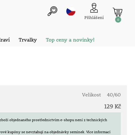
Přihlášení
0
draví
Trvalky
Top ceny a novinky!
Velikost
40/60
129 Kč
zboží objednaného prostřednictvím e-shopu není z technických
evové kupóny se nevztahují na objednávky semínek.
Více informací