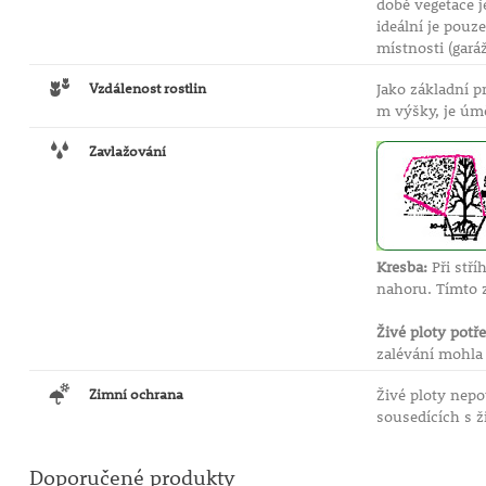
době vegetace j
ideální je pouz
místnosti (garáž
Vzdálenost rostlin
Jako základní pr
m výšky, je úmě
Zavlažování
Kresba:
Při stří
nahoru. Tímto 
Živé ploty potř
zalévání mohla 
Zimní ochrana
Živé ploty nep
sousedících s 
Doporučené produkty