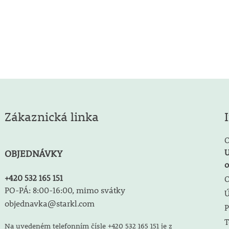
Zákaznická linka
O
U
OBJEDNÁVKY
o
+420 532 165 151
O
PO-PÁ: 8:00-16:00, mimo svátky
objednavka@starkl.com
P
T
Na uvedeném telefonním čísle +420 532 165 151 je z