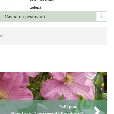
zelená
Návod na pěstování
NÍ
Další produkt
Plamének 'Comtesse de Bouchaud'