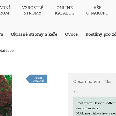
ADNÍ
VZROSTLÉ
ONLINE
VŠE
TRUM
STROMY
KATALOG
O NÁKUPU
va
Okrasné stromy a keře
Ovoce
Rostliny pro z
ptačí zob
Pouze
ONLINE!
Obsah balení
1ks
ks
Upozornění: Osobní odběr 
důvodů možný.
Nabízené dárky, slevy a sl