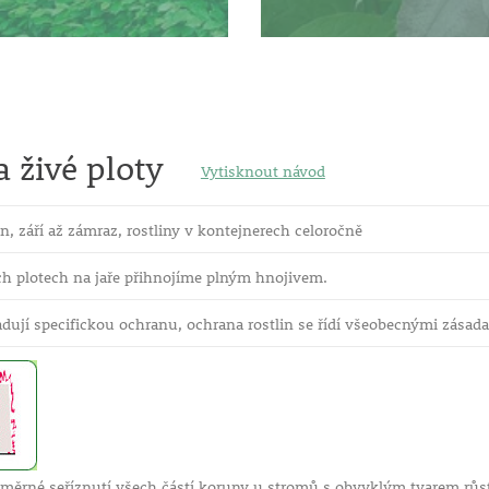
 živé ploty
Vytisknout návod
n, září až zámraz, rostliny v kontejnerech celoročně
ch plotech na jaře přihnojíme plným hnojivem.
dují specifickou ochranu, ochrana rostlin se řídí všeobecnými zásad
měrné seříznutí všech částí koruny u stromů s obvyklým tvarem růstu