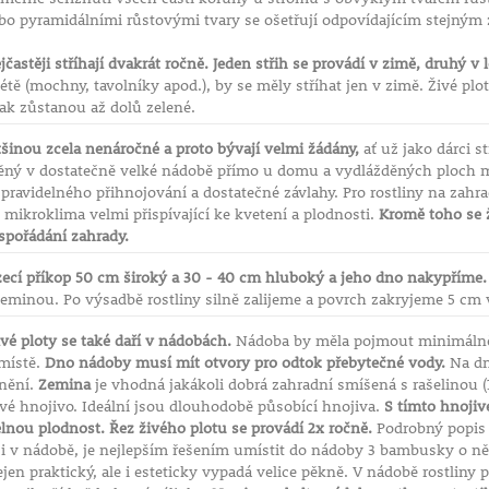
ebo pyramidálními růstovými tvary se ošetřují odpovídajícím stejný
jčastěji stříhají dvakrát ročně. Jeden střih se provádí v zimě, druhý v l
létě (mochny, tavolníky apod.), by se měly stříhat jen v zimě. Živé pl
ak zůstanou až dolů zelené.
šinou zcela nenáročné a proto bývají velmi žádány,
ať už jako dárci s
ěný v dostatečně velké nádobě přímo u domu a vydlážděných ploch m
pravidelného přihnojování a dostatečné závlahy. Pro rostliny na zahradě
é mikroklima velmi přispívající ke kvetení a plodnosti.
Kromě toho se ž
spořádání zahrady.
zecí příkop 50 cm široký a 30 - 40 cm hluboký a jeho dno nakypříme.
minou. Po výsadbě rostliny silně zalijeme a povrch zakryjeme 5 cm 
vé ploty se také daří v nádobách.
Nádoba by měla pojmout minimálně 5
místě.
Dno nádoby musí mít otvory pro odtok přebytečné vody.
Na dn
dnění.
Zemina
je vhodná jakákoli dobrá zahradní smíšená s rašelinou (1
vé hnojivo. Ideální jsou dlouhodobě působící hnojiva.
S tímto hnojiv
elnou plodnost.
Řez živého plotu se provádí 2x ročně.
Podrobný popis n
i v nádobě, je nejlepším řešením umístit do nádoby 3 bambusky o něc
nejen praktický, ale i esteticky vypadá velice pěkně. V nádobě rostlin