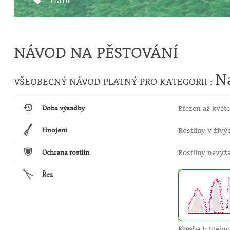
NÁVOD NA PĚSTOVÁNÍ
Na
VŠEOBECNÝ NÁVOD PLATNÝ PRO KATEGORII :
Doba výsadby
Březen až květe
Hnojení
Rostliny v živý
Ochrana rostlin
Rostliny nevyža
Řez
Kresba 1:
Stejno