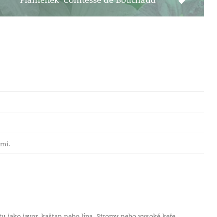
ami.
 jako javor, kaštan nebo lípa. Stromy nebo vysoké keře