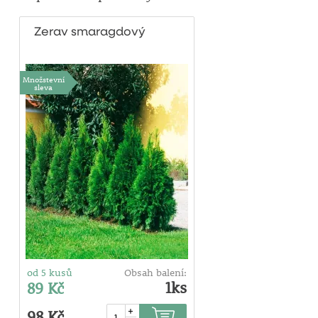
Zerav smaragdový
Množstevní
sleva
od 5 kusů
Obsah balení:
1ks
89 Kč
+
98 Kč