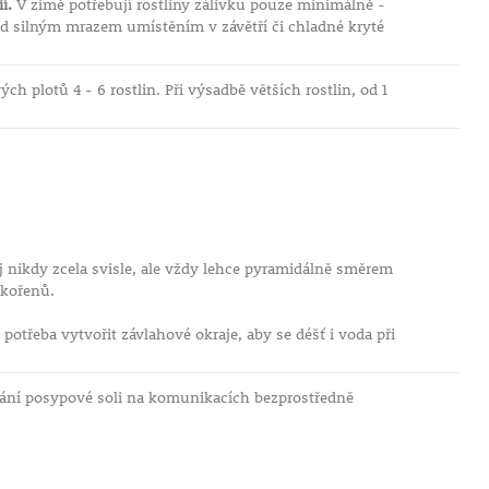
í.
V zimě potřebují rostliny zálivku pouze minimálně -
řed silným mrazem umístěním v závětří či chladné kryté
ch plotů 4 - 6 rostlin. Při výsadbě větších rostlin, od 1
ej nikdy zcela svisle, ale vždy lehce pyramidálně směrem
 kořenů.
otřeba vytvořit závlahové okraje, aby se déšť i voda při
vání posypové soli na komunikacích bezprostředně