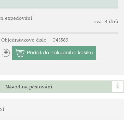
ín expedování
cca 14 dnů
Objednávkové číslo
043589
+
Návod na pěstování
NÍ