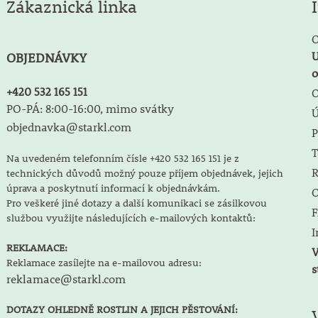
Zákaznická linka
O
U
OBJEDNÁVKY
o
+420 532 165 151
O
PO-PÁ: 8:00-16:00, mimo svátky
objednavka@starkl.com
P
T
Na uvedeném telefonním čísle +420 532 165 151 je z
R
technických důvodů možný pouze příjem objednávek, jejich
úprava a poskytnutí informací k objednávkám.
O
Pro veškeré jiné dotazy a další komunikaci se zásilkovou
F
službou využijte následujících e-mailových kontaktů:
I
REKLAMACE:
V
Reklamace zasílejte na e-mailovou adresu:
s
reklamace@starkl.com
DOTAZY OHLEDNĚ ROSTLIN A JEJICH PĚSTOVÁNÍ: