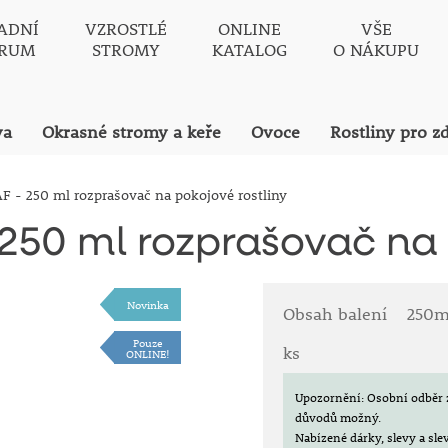
ADNÍ
VZROSTLÉ
ONLINE
VŠE
TRUM
STROMY
KATALOG
O NÁKUPU
va
Okrasné stromy a keře
Ovoce
Rostliny pro z
AF - 250 ml rozprašovač na pokojové rostliny
 250 ml rozprašovač na 
Novinka
Obsah balení
250m
Pouze
ks
ONLINE!
Upozornění: Osobní odběr 
důvodů možný.
Nabízené dárky, slevy a sl