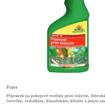
Popis
Přípravek na pokojové rostliny proti mšicím, štíten
červcům, sviluškám, třásněnkám, křísům a jiným s