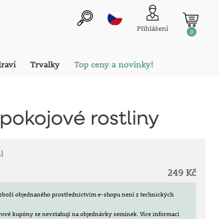
Přihlášení
0
draví
Trvalky
Top ceny a novinky!
pokojové rostliny
l
249 Kč
zboží objednaného prostřednictvím e-shopu není z technických
evové kupóny se nevztahují na objednávky semínek.
Více informací