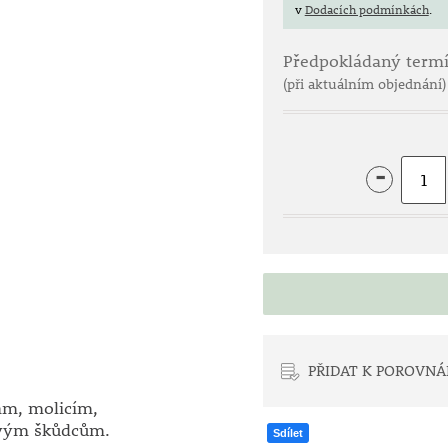
v
Dodacích podmínkách
.
Předpokládaný term
(při aktuálním objednání)
-
PŘIDAT K POROVNÁ
kám, molicím,
avým škůdcům.
Sdílet