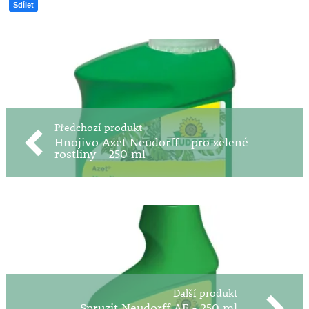
Sdílet
Předchozí produkt
Hnojivo Azet Neudorff - pro zelené
rostliny - 250 ml
Další produkt
Spruzit Neudorff AF - 250 ml