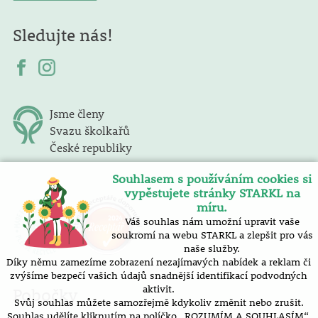
Sledujte nás!
Jsme členy
Svazu školkařů
České republiky
Souhlasem s používáním cookies si
vypěstujete stránky STARKL na
míru.
Váš souhlas nám umožní upravit vaše
soukromí na webu STARKL a zlepšit pro vás
naše služby.
Díky němu zamezíme zobrazení nezajímavých nabídek a reklam či
zvýšíme bezpečí vašich údajů snadnější identifikací podvodných
aktivit.
Pobočky
Svůj souhlas můžete samozřejmě kdykoliv změnit nebo zrušit.
Souhlas udělíte kliknutím na políčko „ROZUMÍM A SOUHLASÍM“.