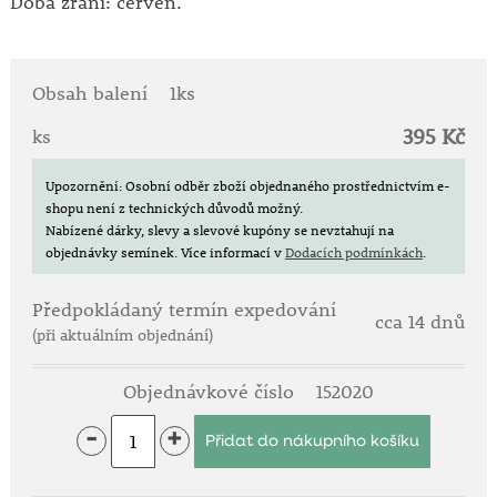
Doba zrání: červen.
Obsah balení
1ks
395 Kč
ks
Upozornění: Osobní odběr zboží objednaného prostřednictvím e-
shopu není z technických důvodů možný.
Nabízené dárky, slevy a slevové kupóny se nevztahují na
objednávky semínek.
Více informací v
Dodacích podmínkách
.
Předpokládaný termín expedování
cca 14 dnů
(při aktuálním objednání)
Objednávkové číslo
152020
-
+