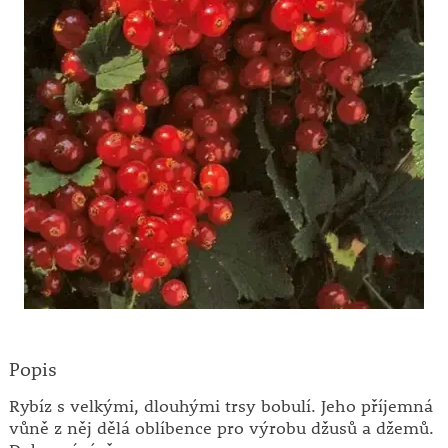
Popis
Rybíz s velkými, dlouhými trsy bobulí. Jeho příjemná
vůně z něj dělá oblíbence pro výrobu džusů a džemů.