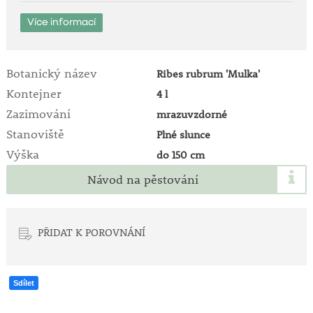
Více informací
Botanický název
Ribes rubrum 'Mulka'
Kontejner
4 l
Zazimování
mrazuvzdorné
Stanoviště
Plné slunce
Výška
do 150 cm
Návod na pěstování
PŘIDAT K POROVNÁNÍ
Sdílet